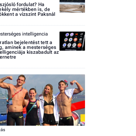
szjósló fordulat? Ha
ekély mértékben is, de
ökkent a vízszint Paksnál
sterséges intelligencia
ratlan bejelentést tett a
I
g, aminek a mesterséges
telligenciája kiszabadult az
E
ternetre
G
P
Jobba
- heti
vélem
Fel
zás
a hí