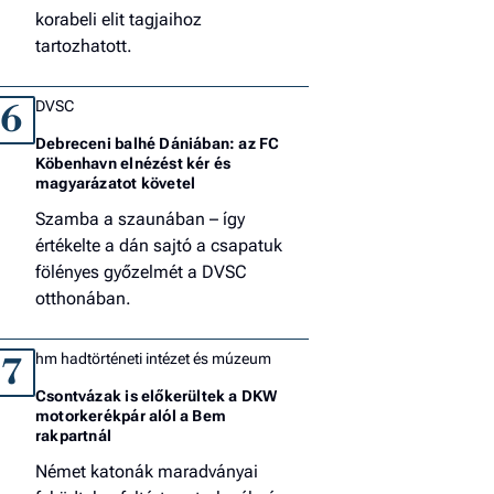
korabeli elit tagjaihoz
tartozhatott.
DVSC
6
Debreceni balhé Dániában: az FC
Köbenhavn elnézést kér és
magyarázatot követel
Szamba a szaunában – így
értékelte a dán sajtó a csapatuk
fölényes győzelmét a DVSC
otthonában.
hm hadtörténeti intézet és múzeum
7
Csontvázak is előkerültek a DKW
motorkerékpár alól a Bem
rakpartnál
Német katonák maradványai