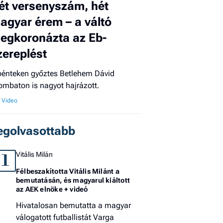
ét versenyszám, hét
El
agyar érem – a váltó
az
új
egkoronázta az Eb-
zereplést
pénteken győztes Betlehem Dávid
ombaton is nagyot hajrázott.
egolvasottabb
Vitális Milán
1
Félbeszakította Vitális Milánt a
bemutatásán, és magyarul kiáltott
az AEK elnöke + videó
Hivatalosan bemutatta a magyar
válogatott futballistát Varga