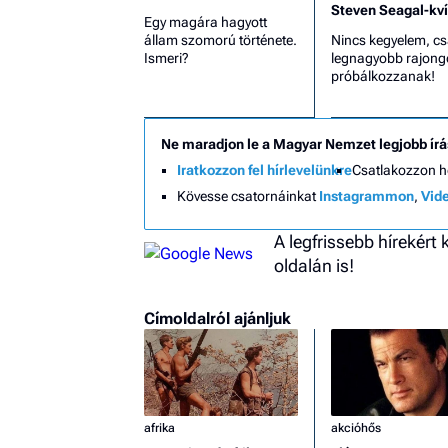
Steven Seagal-kví
Egy magára hagyott
állam szomorú története.
Nincs kegyelem, cs
Ismeri?
legnagyobb rajong
próbálkozzanak!
Ne maradjon le a Magyar Nemzet legjobb írá
Iratkozzon fel hírlevelünkre
Csatlakozzon 
Kövesse csatornáinkat
Instagrammon
,
Vid
A legfrissebb hírekért
oldalán is!
Címoldalról ajánljuk
afrika
akcióhős