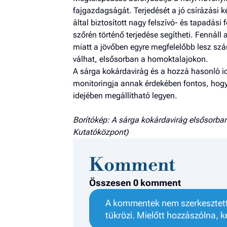
fajgazdagságát. Terjedését a jó csírázási k
által biztosított nagy felszívó- és tapadási 
szőrén történő terjedése segítheti. Fennáll 
miatt a jövőben egyre megfelelőbb lesz szá
válhat, elsősorban a homoktalajokon.
A sárga kokárdavirág és a hozzá hasonló 
monitoring­ja annak érdekében fontos, hogy
idejében megállítható legyen.
Borítókép: A sárga kokárdavirág elsősorban
Kutatóközpont)
Komment
Összesen 0 komment
A kommentek nem szerkesztett 
tükrözi. Mielőtt hozzászólna, k