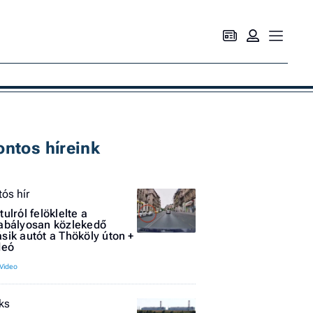
Ke
ontos híreink
tós hír
tulról felöklelte a
abályosan közlekedő
sik autót a Thököly úton +
deó
ks