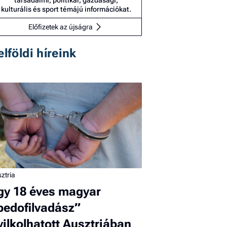
kulturális és sport témájú információkat.
Előfizetek az újságra
elföldi híreink
ztria
gy 18 éves magyar
pedofilvadász”
yilkolhatott Ausztriában