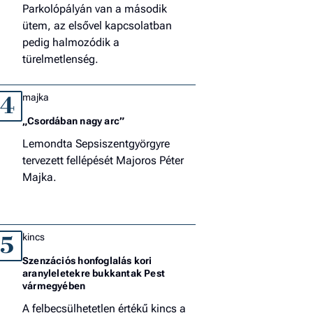
Parkolópályán van a második
ütem, az elsővel kapcsolatban
pedig halmozódik a
türelmetlenség.
majka
4
„Csordában nagy arc”
Lemondta Sepsiszentgyörgyre
tervezett fellépését Majoros Péter
Majka.
kincs
5
Szenzációs honfoglalás kori
aranyleletekre bukkantak Pest
vármegyében
A felbecsülhetetlen értékű kincs a