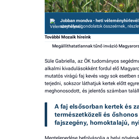
Jobban mondva - heti véleményhírlevél
személyes gondolatok összeérnek, részl
További Mozaik híreink
Megállíthatatlannak tűnő invázió Magyaro
Süle Gabriella, az ÖK tudományos segédmun
alkalmi kivadulásokként fordul elő Magyar
mutatós virágú faj kevés vagy sok esetben
terjedni, sokszor láthatjuk kertek előtt egy
meghonosodott, és jelentős számban talál
A faj elsősorban kertek és z
természetközeli és őshonos 
fajszegény, homoktalajú, nyí
Megtelepedése befolyásolja a helyi növény