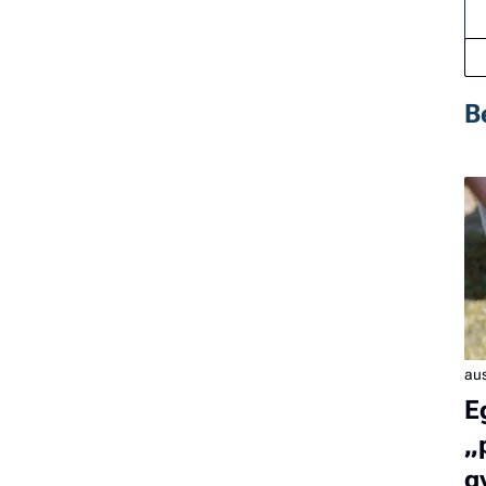
B
aus
E
„
g