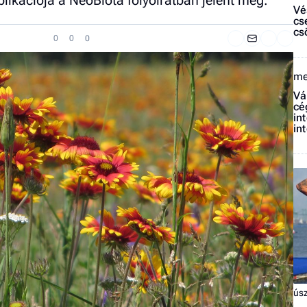
ikációja a NeoBiota folyóiratban jelent meg.
Vé
cs
cs
0
0
0
me
Vá
cé
in
in
ús