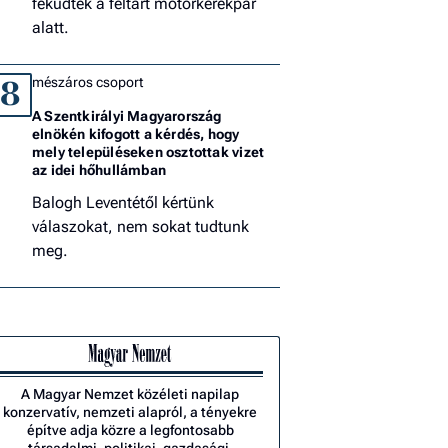
feküdtek a feltárt motorkerékpár
alatt.
mészáros csoport
8
A Szentkirályi Magyarország
elnökén kifogott a kérdés, hogy
mely településeken osztottak vizet
az idei hőhullámban
Balogh Leventétől kértünk
válaszokat, nem sokat tudtunk
meg.
A Magyar Nemzet közéleti napilap
konzervatív, nemzeti alapról, a tényekre
építve adja közre a legfontosabb
társadalmi, politikai, gazdasági,