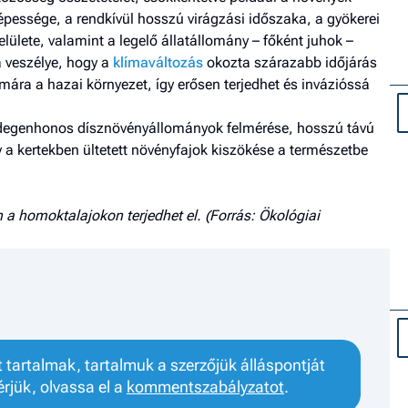
épessége, a rendkívül hosszú virágzási időszaka, a gyökerei
felülete, valamint a legelő állatállomány – főként juhok –
a veszélye, hogy a
klímaváltozás
okozta szárazabb időjárás
mára a hazai környezet, így erősen terjedhet és invázióssá
idegenhonos dísznövényállományok felmérése, hosszú távú
 a kertekben ültetett növényfajok kiszökése a természetbe
 a homoktalajokon terjedhet el. (Forrás: Ökológiai
tartalmak, tartalmuk a szerzőjük álláspontját
érjük, olvassa el a
kommentszabályzatot
.