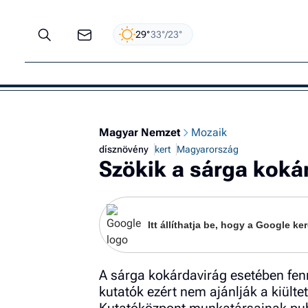
29°
33°/23°
Magyar Nemzet
Mozaik
dísznövény
kert
Magyarország
Szökik a sárga kokár
Itt állíthatja be, hogy a Google 
A sárga kokárdavirág esetében fenná
kutatók ezért nem ajánlják a kiült