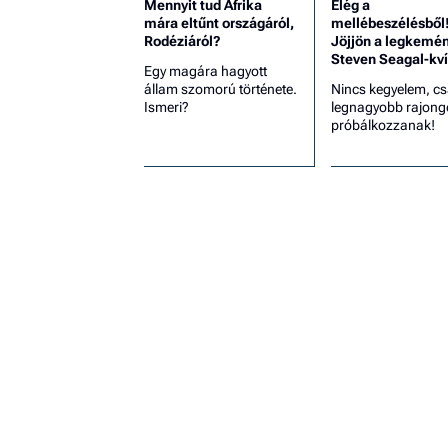
Mennyit tud Afrika
Elég a
mára eltűnt országáról,
mellébeszélésből
Rodéziáról?
Jöjjön a legkemé
Steven Seagal-kví
Egy magára hagyott
állam szomorú története.
Nincs kegyelem, cs
Ismeri?
legnagyobb rajong
próbálkozzanak!