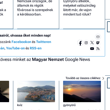
Nemcsak országok, de
Gyönyörű átkelők,
z!
államok és régiók
melyeket valószínűleg
ak a
fővárosai is szerepelnek
látott már, de vajon
ók
a kérdéssorban.
mindent tud róluk?
sairól, olvassa őket minden nap!
hozzánk
Facebookon
és
Twitteren
eán
,
YouTube-on
és
RSS-en
 kövess minket az
Magyar Nemzet
Google News
Tovább az összes cikkhez
kvíz
gyönyörű