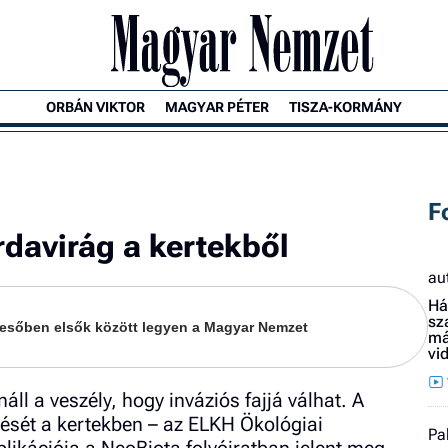
ORBÁN VIKTOR
MAGYAR PÉTER
TISZA-KORMÁNY
F
davirág a kertekből
au
Há
sz
keresőben elsők között legyen a Magyar Nemzet
má
vi
ll a veszély, hogy inváziós fajjá válhat. A
etését a kertekben – az ELKH Ökológiai
Pa