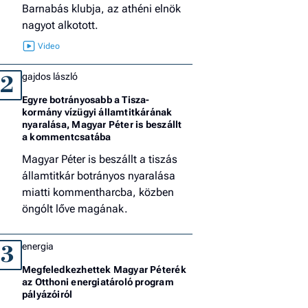
Barnabás klubja, az athéni elnök
nagyot alkotott.
gajdos lászló
2
Egyre botrányosabb a Tisza-
kormány vízügyi államtitkárának
nyaralása, Magyar Péter is beszállt
a kommentcsatába
Magyar Péter is beszállt a tiszás
államtitkár botrányos nyaralása
miatti kommentharcba, közben
öngólt lőve magának.
energia
3
Megfeledkezhettek Magyar Péterék
az Otthoni energiatároló program
pályázóiról