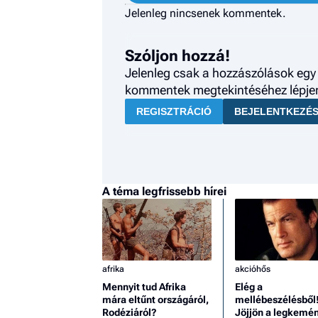
Jelenleg nincsenek kommentek.
Szóljon hozzá!
Jelenleg csak a hozzászólások egy 
kommentek megtekintéséhez lépjen 
REGISZTRÁCIÓ
BEJELENTKEZÉ
A téma legfrissebb hírei
afrika
akcióhős
Mennyit tud Afrika
Elég a
mára eltűnt országáról,
mellébeszélésből
Rodéziáról?
Jöjjön a legkemé