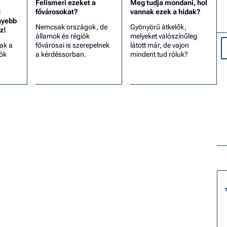
Felismeri ezeket a
Meg tudja mondani, hol
!
fővárosokat?
vannak ezek a hidak?
nyebb
Nemcsak országok, de
Gyönyörű átkelők,
z!
államok és régiók
melyeket valószínűleg
ak a
fővárosai is szerepelnek
látott már, de vajon
ók
a kérdéssorban.
mindent tud róluk?