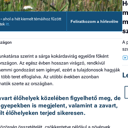
H
m
 -
ahol a hét kiemelt témáihoz fűzött
m
Feliratkozom a hírlevélre
etek
itt.
s
A 
rszágon
sz
katársa szerint a sárga kokárdavirág egyelőre főként
országon. Az egész évben hosszan virágzó, rendkívül
 semmi gondozást sem igényel, ezért a tulajdonosok hagyják
L
re több teret elfoglalva. Az utóbbi években azonban
hatók szerte az országban.
avart élőhelyek közelében figyelhető meg, de 
gyepekben is megjelent, valamint a zavart, 
lt élőhelyeken terjed sikeresen.
közösség összetételét, csökkentetve például a növények