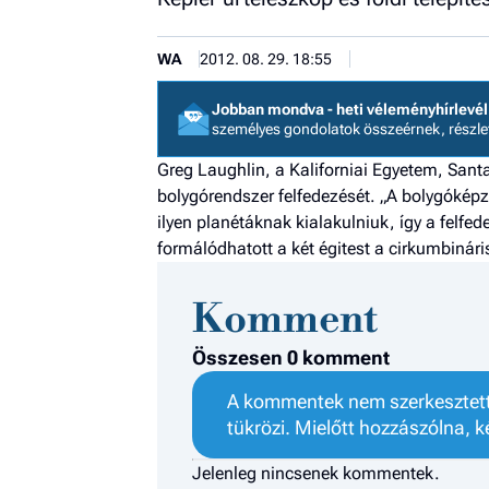
WA
2012. 08. 29. 18:55
Jobban mondva - heti véleményhírlevél
személyes gondolatok összeérnek, részl
Greg Laughlin, a Kaliforniai Egyetem, Sant
bolygórendszer felfedezését. „A bolygókép
ilyen planétáknak kialakulniuk, így a felfe
formálódhatott a két égitest a cirkumbinár
Komment
Összesen 0 komment
A kommentek nem szerkesztett 
tükrözi. Mielőtt hozzászólna, k
Jelenleg nincsenek kommentek.