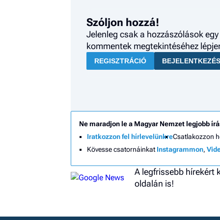
Szóljon hozzá!
Jelenleg csak a hozzászólások egy 
kommentek megtekintéséhez lépjen 
REGISZTRÁCIÓ
BEJELENTKEZÉ
Ne maradjon le a Magyar Nemzet legjobb írá
Iratkozzon fel hírlevelünkre
Csatlakozzon 
Kövesse csatornáinkat
Instagrammon
,
Vid
A legfrissebb hírekért
oldalán is!