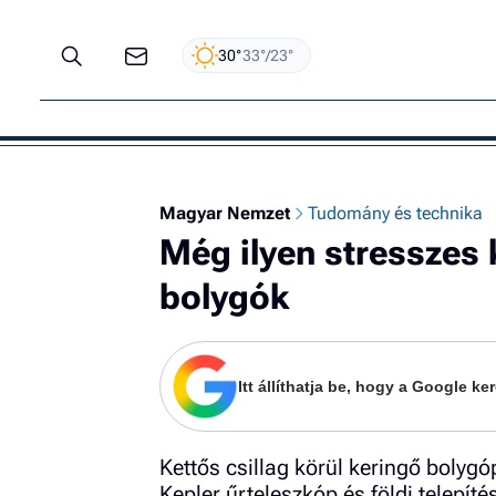
30°
33°/23°
Magyar Nemzet
Tudomány és technika
Még ilyen stresszes 
bolygók
Itt állíthatja be, hogy a Google 
Kettős csillag körül keringő bolyg
Kepler űrteleszkóp és földi telepít