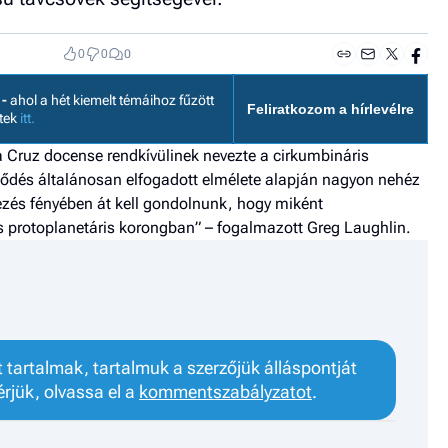
0
0
0
 -
ahol a hét kiemelt témáihoz fűzött
Feliratkozom a hírlevélre
etek
itt.
a Cruz docense rendkívülinek nevezte a cirkumbináris
ződés általánosan elfogadott elmélete alapján nagyon nehéz
dezés fényében át kell gondolnunk, hogy miként
is protoplanetáris korongban” – fogalmazott Greg Laughlin.
tartalmak, tartalmuk a szerzőjük álláspontját
érjük, olvassa el a
kommentszabályzatot
.