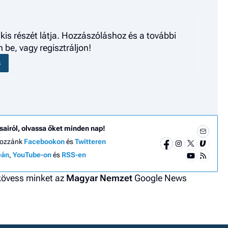
kis részét látja. Hozzászóláshoz és a további
be, vagy regisztráljon!
S
sairól, olvassa őket minden nap!
hozzánk
Facebookon
és
Twitteren
eán
,
YouTube-on
és
RSS-en
 kövess minket az
Magyar Nemzet
Google News