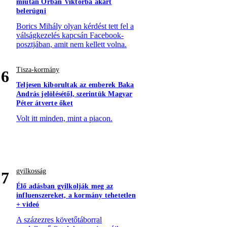
miután Orbán Viktorba akart
belerúgni
Borics Mihály olyan kérdést tett fel a
válságkezelés kapcsán Facebook-
posztjában, amit nem kellett volna.
Tisza-kormány
6
Teljesen kiborultak az emberek Baka
András jelölésétől, szerintük Magyar
Péter átverte őket
Volt itt minden, mint a piacon.
gyilkosság
7
Élő adásban gyilkolják meg az
influenszereket, a kormány tehetetlen
+ videó
A százezres követőtáborral