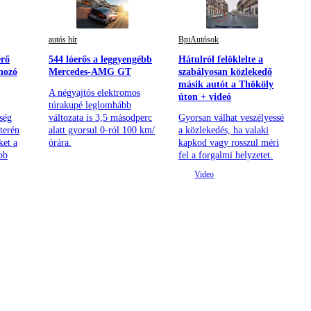
autós hír
BpiAutósok
érő
544 lóerős a leggyengébb
Hátulról felöklelte a
 hozó
Mercedes-AMG GT
szabályosan közlekedő
másik autót a Thököly
A négyajtós elektromos
úton + videó
túrakupé leglomhább
ség
változata is 3,5 másodperc
Gyorsan válhat veszélyessé
terén
alatt gyorsul 0-ról 100 km/
a közlekedés, ha valaki
ket a
órára.
kapkod vagy rosszul méri
bb
fel a forgalmi helyzetet.