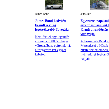
James Bond
autós hír
James Bond kedvéért
Egyszerre csapásm
készült a világ
eszköz és frissülést
legértékesebb Toyotája
jármű a rendőrség
vízágyúja
Nem fért el egy legendás
színész a 2000 GT kupé
A Készenléti Rendőr
változatában, építettek hát
Mercedesei a Hősök 
a forgatásra két egyedi
hűsítették az embere
kabriót.
nyár eddigi legforró
napjain.