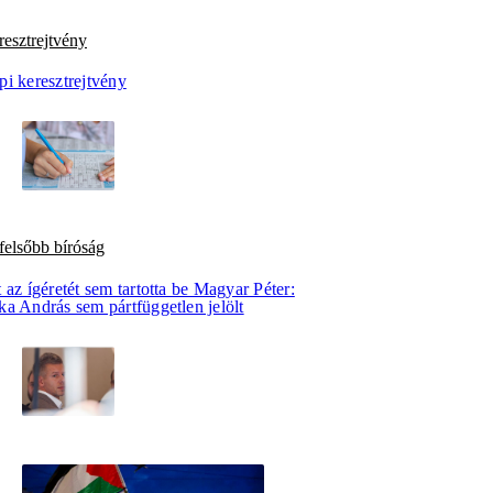
esztrejtvény
pi keresztrejtvény
felsőbb bíróság
 az ígéretét sem tartotta be Magyar Péter:
ka András sem pártfüggetlen jelölt