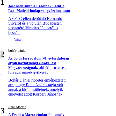
1
José Mourinho a Fradinak üzent a
Real Madrid budapesti győzelme után
Az FTC ellen debütáló Bernardo
Silváról és a vb után Budapesten
visszatérő Vinícius Júniorról is
beszélt.
bohár dániel
2
Az 56-os forradalom 70. évfordulóján
olyan köztársasági elnöke lesz
Magyarországnak, aki felmentette a
forradalmárok gyilkosát
Bohár Dániel riporter emlékeztetett
arra, hogy Baka András tagja volt
annak a bírói testületnek, amelyik
enlevelet adott Korbely Jánosnak.
Real Madrid
3
A Fradi a Marca címlapján, amely