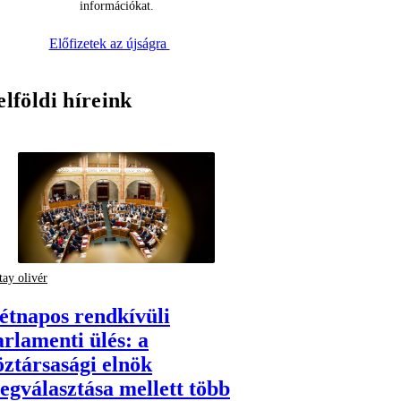
információkat.
Előfizetek az újságra
elföldi híreink
tay olivér
étnapos rendkívüli
arlamenti ülés: a
öztársasági elnök
egválasztása mellett több