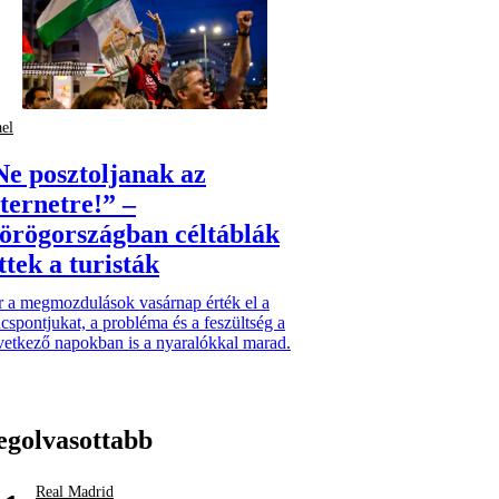
ael
Ne posztoljanak az
nternetre!” –
örögországban céltáblák
ttek a turisták
r a megmozdulások vasárnap érték el a
cspontjukat, a probléma és a feszültség a
vetkező napokban is a nyaralókkal marad.
egolvasottabb
Real Madrid