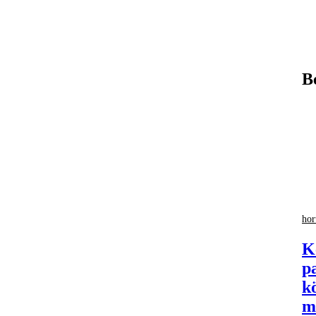
B
hor
K
p
k
m