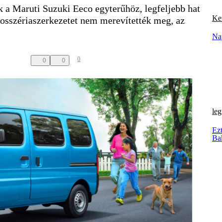
 a Maruti Suzuki Eeco egyterűhöz, legfeljebb hat
Ker
arosszériaszerkezetet nem merevítették meg, az
Na
0
0
0
leg
Ezt
Ba