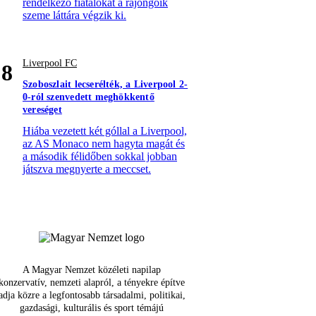
rendelkező fiatalokat a rajongóik
szeme láttára végzik ki.
Liverpool FC
8
Szoboszlait lecserélték, a Liverpool 2-
0-ról szenvedett meghökkentő
vereséget
Hiába vezetett két góllal a Liverpool,
az AS Monaco nem hagyta magát és
a második félidőben sokkal jobban
játszva megnyerte a meccset.
A Magyar Nemzet közéleti napilap
konzervatív, nemzeti alapról, a tényekre építve
adja közre a legfontosabb társadalmi, politikai,
gazdasági, kulturális és sport témájú