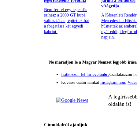
legértékesebb Toyotája
jármű a rendőrség
vízágyúja
Nem fért el egy legendás
színész a 2000 GT kupé
A Készenléti Rendőr
változatában, építettek hát
Mercedesei a Hősök 
a forgatásra két egyedi
hűsítették az embere
kabriót.
nyár eddigi legforró
napjain.
Ne maradjon le a Magyar Nemzet legjobb írásai
Iratkozzon fel hírlevelünkre
Csatlakozzon h
Kövesse csatornáinkat
Instagrammon
,
Vide
A legfrisseb
oldalán is!
Címoldalról ajánljuk