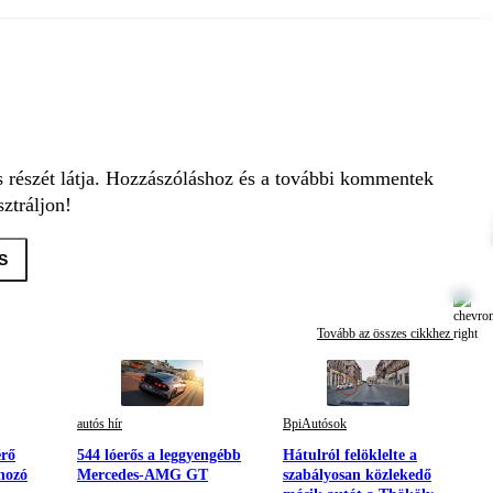
s részét látja. Hozzászóláshoz és a további kommentek
ztráljon!
S
Tovább az összes cikkhez
autós hír
BpiAutósok
érő
544 lóerős a leggyengébb
Hátulról felöklelte a
 hozó
Mercedes-AMG GT
szabályosan közlekedő