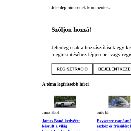
Jelenleg nincsenek kommentek.
Szóljon hozzá!
Jelenleg csak a hozzászólások egy ki
megtekintéséhez lépjen be, vagy regis
REGISZTRÁCIÓ
BEJELENTKEZÉ
A téma legfrissebb hírei
James Bond
autós hír
James Bond kedvéért
Egyszerre csapásm
készült a világ
eszköz és frissülést