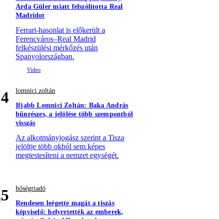
Arda Güler miatt felszólította Real
Madridot
Ferrari-hasonlat is előkerült a
Ferencváros–Real Madrid
felkészülési mérkőzés után
Spanyolországban.
lomnici zoltán
4
Ifjabb Lomnici Zoltán: Baka András
bűnrészes, a jelölése több szempontból
visszás
Az alkotmányjogász szerint a Tisza
jelöltje több okból sem képes
megtestesíteni a nemzet egységét.
hőségriadó
5
Rendesen leégette magát a tiszás
képviselő: helyretették az emberek,