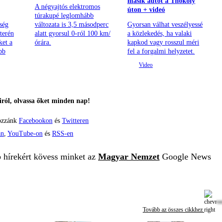
másik autót a Thököly
A négyajtós elektromos
úton + videó
túrakupé leglomhább
ség
változata is 3,5 másodperc
Gyorsan válhat veszélyessé
terén
alatt gyorsul 0-ról 100 km/
a közlekedés, ha valaki
ket a
órára.
kapkod vagy rosszul méri
bb
fel a forgalmi helyzetet.
ról, olvassa őket minden nap!
ozzánk
Facebookon
és
Twitteren
án
,
YouTube-on
és
RSS-en
b hírekért kövess minket az
Magyar Nemzet
Google News
Tovább az összes cikkhez