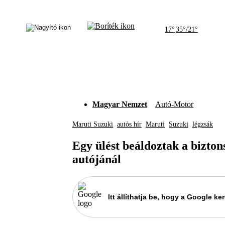
17°
35°/21°
Magyar Nemzet
Autó-Motor
Maruti Suzuki
autós hír
Maruti
Suzuki
légzsák
Egy ülést beáldoztak a bizton
autójánál
Itt állíthatja be, hogy a Google 