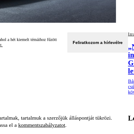
Izr
hol a hét kiemelt témáihoz fűzött
Feliratkozom a hírlevélre
tt.
„
i
G
le
Bá
csú
kö
L
talmak, tartalmuk a szerzőjük álláspontját tükrözi.
assa el a
kommentszabályzatot
.