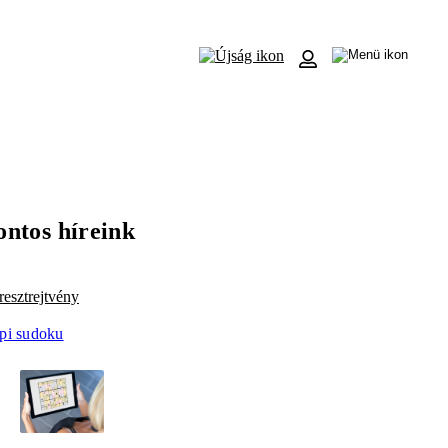
ontos híreink
esztrejtvény
pi sudoku