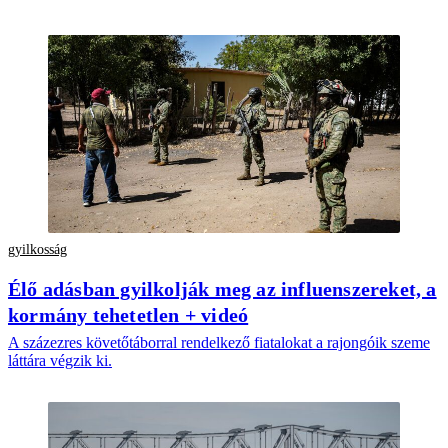
gyilkosság
Élő adásban gyilkolják meg az influenszereket, a
kormány tehetetlen + videó
A százezres követőtáborral rendelkező fiatalokat a rajongóik szeme
láttára végzik ki.