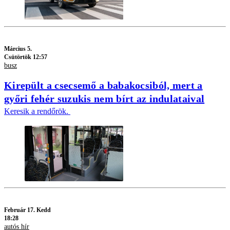
Március 5.
Csütörtök 12:57
busz
Kirepült a csecsemő a babakocsiból, mert a
győri fehér suzukis nem bírt az indulataival
Keresik a rendőrök.
Február 17. Kedd
18:28
autós hír