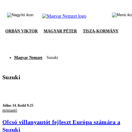
ORBÁN VIKTOR
MAGYAR PÉTER
TISZA-KORMÁNY
Magyar Nemzet
Suzuki
Suzuki
Július 14. Kedd 9:25
miniautó
Olcsó villanyautót fejleszt Európa számára a
Suzuki