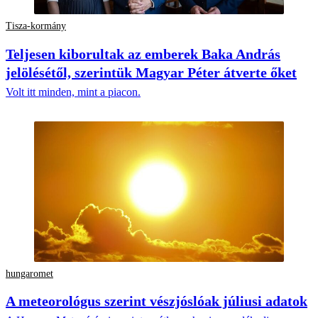
Tisza-kormány
Teljesen kiborultak az emberek Baka András
jelölésétől, szerintük Magyar Péter átverte őket
Volt itt minden, mint a piacon.
hungaromet
A meteorológus szerint vészjóslóak júliusi adatok