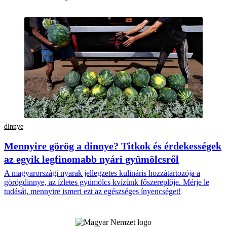
dinnye
Mennyire görög a dinnye? Titkok és érdekességek
az egyik legfinomabb nyári gyümölcsről
A magyarországi nyarak jellegzetes kulináris hozzátartozója a
görögdinnye, az ízletes gyümölcs kvízünk főszereplője. Mérje le
tudását, mennyire ismeri ezt az egészséges ínyencséget!