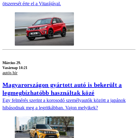
ötszeresét érte el a Vitarájával.
Március 29.
Vasárnap 14:21
autós hír
Magyarországon gyártott autó is bekerült a
legmegbízhatóbb használtak közé
Egy felmérés szerint a korosodó személyautók között a japánok
hibásodnak meg a legritkábban. Vajon melyikek?