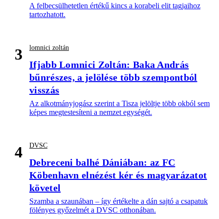
A felbecsülhetetlen értékű kincs a korabeli elit tagjaihoz
tartozhatott.
lomnici zoltán
3
Ifjabb Lomnici Zoltán: Baka András
bűnrészes, a jelölése több szempontból
visszás
Az alkotmányjogász szerint a Tisza jelöltje több okból sem
képes megtestesíteni a nemzet egységét.
DVSC
4
Debreceni balhé Dániában: az FC
Köbenhavn elnézést kér és magyarázatot
követel
Szamba a szaunában – így értékelte a dán sajtó a csapatuk
fölényes győzelmét a DVSC otthonában.