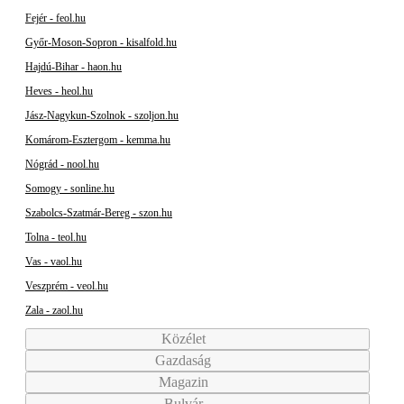
Fejér - feol.hu
Győr-Moson-Sopron - kisalfold.hu
Hajdú-Bihar - haon.hu
Heves - heol.hu
Jász-Nagykun-Szolnok - szoljon.hu
Komárom-Esztergom - kemma.hu
Nógrád - nool.hu
Somogy - sonline.hu
Szabolcs-Szatmár-Bereg - szon.hu
Tolna - teol.hu
Vas - vaol.hu
Veszprém - veol.hu
Zala - zaol.hu
Közélet
Gazdaság
Magazin
Bulvár