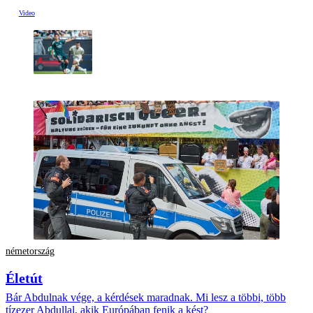
németország
Életút
Bár Abdulnak vége, a kérdések maradnak. Mi lesz a többi, több
tízezer Abdullal, akik Európában fenik a kést?