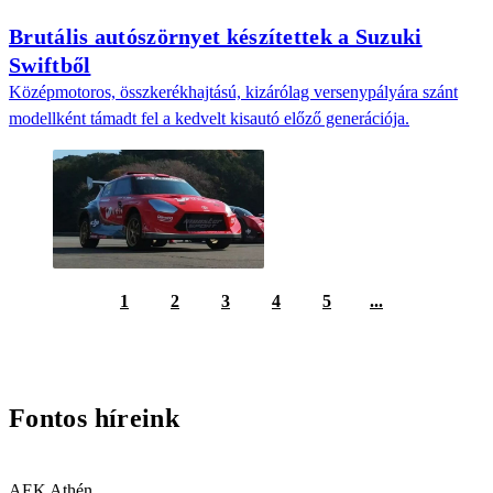
Brutális autószörnyet készítettek a Suzuki
Swiftből
Középmotoros, összkerékhajtású, kizárólag versenypályára szánt
modellként támadt fel a kedvelt kisautó előző generációja.
1
2
3
4
5
...
Fontos híreink
AEK Athén