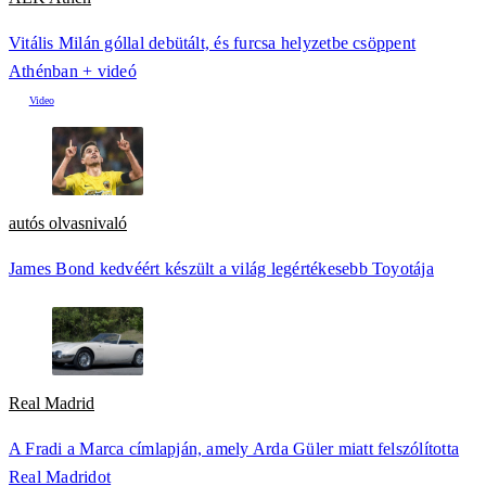
Vitális Milán góllal debütált, és furcsa helyzetbe csöppent
Athénban + videó
autós olvasnivaló
James Bond kedvéért készült a világ legértékesebb Toyotája
Real Madrid
A Fradi a Marca címlapján, amely Arda Güler miatt felszólította
Real Madridot