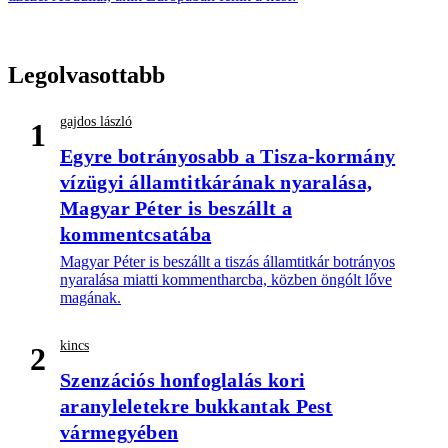
Legolvasottabb
gajdos lászló
1
Egyre botrányosabb a Tisza-kormány
vízügyi államtitkárának nyaralása,
Magyar Péter is beszállt a
kommentcsatába
Magyar Péter is beszállt a tiszás államtitkár botrányos
nyaralása miatti kommentharcba, közben öngólt lőve
magának.
kincs
2
Szenzációs honfoglalás kori
aranyleletekre bukkantak Pest
vármegyében