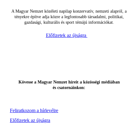
A Magyar Nemzet közéleti napilap konzervatív, nemzeti alapról, a
tényekre építve adja közre a legfontosabb társadalmi, politikai,
gazdasági, kulturális és sport témájú információkat.
Előfizetek az újságra
Kövesse a Magyar Nemzet híreit a közösségi médiában
és csatornáinkon:
Feliratkozom a hírlevélre
Előfizetek az újságra