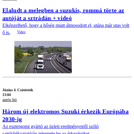
Elaludt a melegben a suzukis, rommá törte az
autóját a sztrádán + videó
Elképzelhető, hogy a hőség miatt álmosodott el, utána már utas volt
ő is.
Június 4. Csütörtök
13:04
autós hír
Három új elektromos Suzuki érkezik Európába
2030-ig
Az esztergomi gyártó az üzleti eredményeiről szóló
sajtótájékoztatóján jelentette be az érkezésüket.