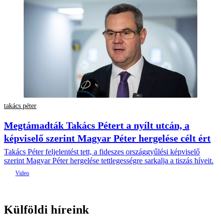
takács péter
Megtámadták Takács Pétert a nyílt utcán, a
képviselő szerint Magyar Péter hergelése célt ért
Takács Péter feljelentést tett, a fideszes országgyűlési képviselő
szerint Magyar Péter hergelése tettlegességre sarkalja a tiszás híveit.
Külföldi híreink