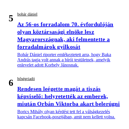
bohár dániel
5
Az 56-os forradalom 70. évfordulóján
olyan köztársasági elnöke lesz
Magyarországnak, aki felmentette a
forradalmárok gyilkosát
Bohár Dániel riporter emlékeztetett arra, hogy Baka
András tagja volt annak a bírói testületnek, amelyik
enlevelet adott Korbely Jánosnak.
hőségriadó
6
Rendesen leégette magát a tiszás
képviselő: helyretették az emberek,
miután Orbán Viktorba akart belerúgni
Borics Mihály olyan kérdést tett fel a válságkezelés
kapcsán Facebook-posztjában, amit nem kellett volna.