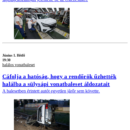
Június 1. Hétfő
19:30
halálos vonatbaleset
Cáfolja a hatóság, hogy a rendőrök űzhették
halálba a sülysápi vonatbaleset áldozatait
A balesetben érintett autót egyetlen járőr sem követte.