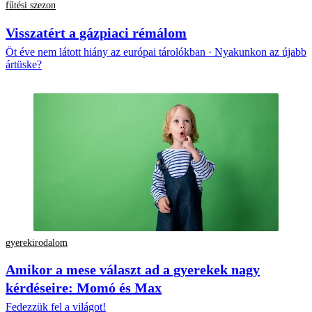
fűtési szezon
Visszatért a gázpiaci rémálom
Öt éve nem látott hiány az európai tárolókban · Nyakunkon az újabb
ártüske?
gyerekirodalom
Amikor a mese választ ad a gyerekek nagy
kérdéseire: Momó és Max
Fedezzük fel a világot!