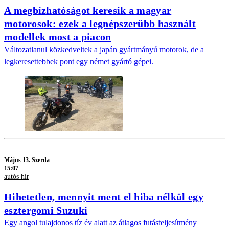
A megbízhatóságot keresik a magyar
motorosok: ezek a legnépszerűbb használt
modellek most a piacon
Változatlanul közkedveltek a japán gyártmányú motorok, de a
legkeresettebbek pont egy német gyártó gépei.
Május 13. Szerda
15:07
autós hír
Hihetetlen, mennyit ment el hiba nélkül egy
esztergomi Suzuki
Egy angol tulajdonos tíz év alatt az átlagos futásteljesítmény