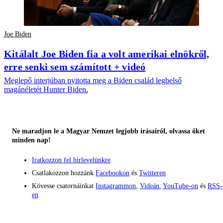
Joe Biden
Kitálalt Joe Biden fia a volt amerikai elnökről,
erre senki sem számított + videó
Meglepő interjúban nyitotta meg a Biden család legbelső
magánéletét Hunter Biden.
Ne maradjon le a Magyar Nemzet legjobb írásairól, olvassa őket
minden nap!
Iratkozzon fel hírlevelünkre
Csatlakozzon hozzánk
Facebookon
és
Twitteren
Kövesse csatornáinkat
Instagrammon
,
Videán
,
YouTube-on
és
RSS-
en