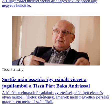
A HungaroMet mérései szerint az átlagos havi csapadék alig
negyede hullott le.
Tisza-kormány
Sortűz után össztűz: így csinált viccet a
jogállamból a Tisza Párt Baka Andrással
A háttérben elmaradt társadalmi egyeztetések, elfelejtett elvek és
olyan múltbéli ítéletek kísértenek, amelyek mellett egyetlen jóérzésű
magyar sem mehet el szó nélkül.