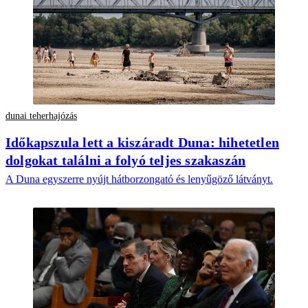
dunai teherhajózás
Időkapszula lett a kiszáradt Duna: hihetetlen
dolgokat találni a folyó teljes szakaszán
A Duna egyszerre nyújt hátborzongató és lenyűgöző látványt.