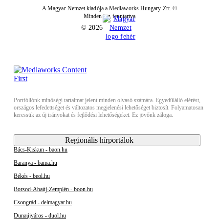
A Magyar Nemzet kiadója a Mediaworks Hungary Zrt. ©
Minden jog fenntartva
© 2026
Portfóliónk minőségi tartalmat jelent minden olvasó számára. Egyedülálló elérést,
országos lefedettséget és változatos megjelenési lehetőséget biztosít. Folyamatosan
keressük az új irányokat és fejlődési lehetőségeket. Ez jövőnk záloga.
Regionális hírportálok
Bács-Kiskun - baon.hu
Baranya - bama.hu
Békés - beol.hu
Borsod-Abaúj-Zemplén - boon.hu
Csongrád - delmagyar.hu
Dunaújváros - duol.hu