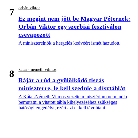
orbán viktor
7
Ez megint nem jött be Magyar Péternek:
Orbán Viktor egy szerbiai fesztiválon
csevapozott
A miniszterelnök a hergelés kedvéért ismét hazudott.
kátai - németh vilmos
8
Rájár a rúd a gyűlölködő tiszás
miniszterre, le kell szednie a dísztáblát
A Kátai-Németh Vilmos vezette minisztérium nem tudta
bemutatni a vitatott tábla kihelyezéséhez szükséges
hatósági engedélyt, ezért azt el kell távolítani.