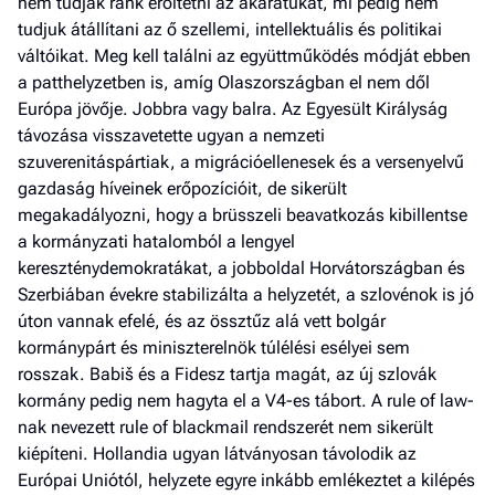
nem tudják ránk erőltetni az akaratukat, mi pedig nem
tudjuk átállítani az ő szellemi, intellektuális és politikai
váltóikat. Meg kell találni az együttműködés módját ebben
a patthelyzetben is, amíg Olaszországban el nem dől
Európa jövője. Jobbra vagy balra. Az Egyesült Királyság
távozása visszavetette ugyan a nemzeti
szuverenitáspártiak, a migrációellenesek és a versenyelvű
gazdaság híveinek erőpozícióit, de sikerült
megakadályozni, hogy a brüsszeli beavatkozás kibillentse
a kormányzati hatalomból a lengyel
kereszténydemokratákat, a jobboldal Horvátországban és
Szerbiában évekre stabilizálta a helyzetét, a szlovénok is jó
úton vannak efelé, és az össz­tűz alá vett bolgár
kormánypárt és miniszterelnök túlélési esélyei sem
rosszak. Babiš és a Fidesz tartja magát, az új szlovák
kormány pedig nem hagyta el a V4-es tábort. A rule of law-
nak nevezett rule of blackmail rendszerét nem sikerült
kiépíteni. Hollandia ugyan látványosan távolodik az
Európai Uniótól, helyzete egyre inkább emlékeztet a kilépés