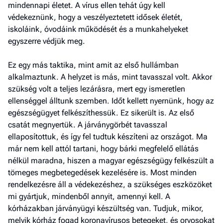
mindennapi életet. A vírus ellen tehát úgy kell
védekeznünk, hogy a veszélyeztetett idősek életét,
iskoláink, óvodáink működését és a munkahelyeket
egyszerre védjük meg.
Ez egy más taktika, mint amit az első hullámban
alkalmaztunk. A helyzet is más, mint tavasszal volt. Akkor
szükség volt a teljes lezárásra, mert egy ismeretlen
ellenséggel álltunk szemben. Időt kellett nyernünk, hogy az
egészségügyet felkészíthessük. Ez sikerült is. Az első
csatát megnyertük. A járványgörbét tavasszal
ellaposítottuk, és így fel tudtuk készíteni az országot. Ma
már nem kell attól tartani, hogy bárki megfelelő ellátás
nélkül maradna, hiszen a magyar egészségügy felkészült a
tömeges megbetegedések kezelésére is. Most minden
rendelkezésre áll a védekezéshez, a szükséges eszközöket
mi gyártjuk, mindenből annyit, amennyi kell. A
kórházakban járványügyi készültség van. Tudjuk, mikor,
melyik kórház fogad koronavírusos betegeket, és orvosokat