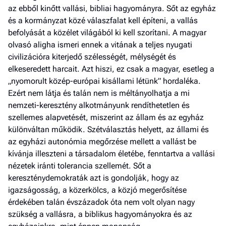
az ebből kinőtt vallási, bibliai hagyományra. Sőt az egyház
és a kormányzat közé válaszfalat kell építeni, a vallás
befolyását a közélet világából ki kell szorítani. A magyar
olvasó aligha ismeri ennek a vitának a teljes nyugati
civilizációra kiterjedő szélességét, mélységét és
elkeseredett har­cait. Azt hiszi, ez csak a magyar, esetleg a
„nyomorult közép-európai kisállami létünk” hordaléka.
Ezért nem látja és talán nem is méltányolhatja a mi
nemzeti-keresztény alkotmányunk rendíthetetlen és
szellemes alapvetését, miszerint az állam és az egyház
különváltan működik. Szétválasztás helyett, az állami és
az egyházi autonómia megőrzése mellett a vallást be
kívánja illeszteni a társadalom életébe, fenntartva a vallási
nézetek iránti tolerancia szellemét. Sőt a
kereszténydemokraták azt is gondolják, hogy az
igazságosság, a közerkölcs, a közjó megerősítése
érdekében talán évszázadok óta nem volt olyan nagy
szükség a vallásra, a biblikus hagyományokra és az