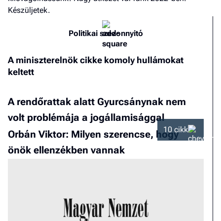
Készüljetek.
Politikai szezonnyitó
A miniszterelnök cikke komoly hullámokat
keltett
A rendőrattak alatt Gyurcsánynak nem
volt problémája a jogállamisággal
10 cikk
Orbán Viktor: Milyen szerencse, hogy
önök ellenzékben vannak