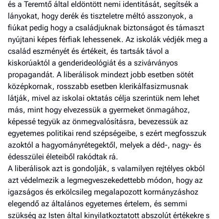
és a Teremtő által eldöntött nemi identitását, segítsék a
lányokat, hogy derék és tiszteletre méltó asszonyok, a
fiúkat pedig hogy a családjuknak biztonságot és támaszt
nyújtani képes férfiak lehessenek. Az iskolák védjék meg a
család eszményét és értékeit, és tartsák távol a
kiskorúaktól a genderideológiát és a szivárványos
propagandát. A liberálisok mindezt jobb esetben sötét
középkornak, rosszabb esetben klerikálfasizmusnak
látják, mivel az iskolai oktatás célja szerintük nem lehet
más, mint hogy elvezessük a gyermeket önmagához,
képessé tegyük az önmegvalósításra, bevezessük az
egyetemes politikai rend szépségeibe, s ezért megfosszuk
azoktól a hagyományrétegektől, melyek a déd-, nagy- és
édesszülei életeiből rakódtak rá.
A liberálisok azt is gondolják, s valamilyen rejtélyes okból
azt védelmezik a legmegveszekedettebb módon, hogy az
igazságos és erkölcsileg megalapozott kormányzáshoz
elegendő az általános egyetemes értelem, és semmi
szükség az Isten által kinyilatkoztatott abszolút értékekre s