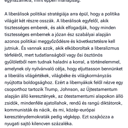
egyházainkra, mint éppen manapság.
A liberálisok politikai stratégiája arra épül, hogy a politika
világát két részre osszák. A liberálisok egyfelől, akik
tisztességes emberek, és akik elfogadják, hogy minden
tisztességes embernek a józan ész szabályai alapján
azonos politikai meggyőződésre és következtetésre kell
jutniuk. És vannak azok, akik elkóboroltak a liberalizmus
térfeléről, mert tudatlanságból vagy ősi ösztönös
gyűlöletből nem tudnak haladni a korral, a történelemmel,
amelynek oly nyilvánvaló célja, hogy eljuttasson bennünket
a liberális világértékek, világbéke és világkormányzás
nyújtotta boldogsághoz. Ezért a libernyákok felől nézve egy
csoporthoz tartozik Trump, Johnson, az Újtestamentum
alapján álló keresztények, az ótestamentumi alapokon álló
zsidók, mindenféle ajatollahok, rendű és rangú diktátorok,
kommunisták és nácik, és mi, közép-európai
kereszténydemokraták pedig végképp. Ezt szajkózza a
nyugati sajtó kilencven százaléka.