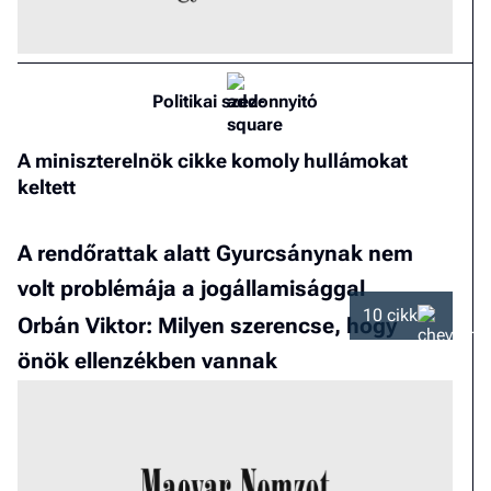
Politikai szezonnyitó
A miniszterelnök cikke komoly hullámokat
keltett
A rendőrattak alatt Gyurcsánynak nem
volt problémája a jogállamisággal
10 cikk
Orbán Viktor: Milyen szerencse, hogy
önök ellenzékben vannak