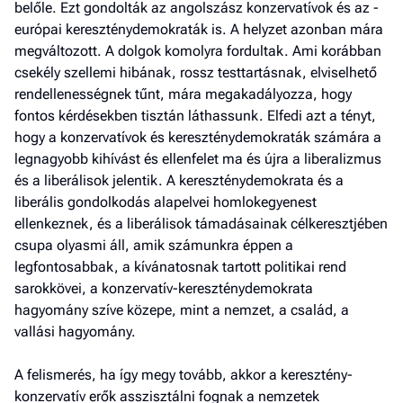
belőle. Ezt gondolták az angolszász konzervatívok és az ­
európai kereszténydemokraták is. A helyzet azonban mára
megváltozott. A dolgok komolyra fordultak. Ami korábban
csekély szellemi hibának, rossz testtartásnak, elviselhető
rendellenességnek tűnt, mára megakadályozza, hogy
fontos kérdésekben tisztán láthassunk. Elfedi azt a tényt,
hogy a konzervatívok és kereszténydemokraták számára a
legnagyobb kihívást és ellenfelet ma és újra a liberalizmus
és a liberálisok jelentik. A kereszténydemokrata és a
liberális gondolkodás alapelvei homlokegyenest
ellenkeznek, és a liberálisok támadásainak célkeresztjében
csupa olyasmi áll, amik számunkra éppen a
legfontosabbak, a kívánatosnak tartott politikai rend
sarokkövei, a konzervatív-kereszténydemokrata
hagyomány szíve közepe, mint a nemzet, a család, a
vallási hagyomány.
A felismerés, ha így megy tovább, akkor a keresztény-
konzervatív erők asszisztálni fognak a nemzetek