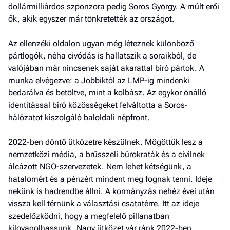
dollármilliárdos szponzora pedig Soros György. A múlt erői
ők, akik egyszer már tönkretették az országot.
Az ellenzéki oldalon ugyan még léteznek különböző
pártlogók, néha civódás is hallatszik a soraikból, de
valójában már nincsenek saját akarattal bíró pártok. A
munka elvégezve: a Jobbiktól az LMP-ig mindenki
bedarálva és betöltve, mint a kolbász. Az egykor önálló
identitással bíró közösségeket felváltotta a Soros-
hálózatot kiszolgáló baloldali népfront.
2022-ben döntő ütközetre készülnek. Mögöttük lesz a
nemzetközi média, a brüsszeli bürokraták és a civilnek
álcázott NGO-szervezetek. Nem lehet kétségünk, a
hatalomért és a pénzért mindent meg fognak tenni. Ideje
nekünk is hadrendbe állni. A kormányzás nehéz évei után
vissza kell térnünk a választási csatatérre. Itt az ideje
szedelőzködni, hogy a megfelelő pillanatban
kilovagolhassunk. Nagy ütközet vár ránk 2022-ben.