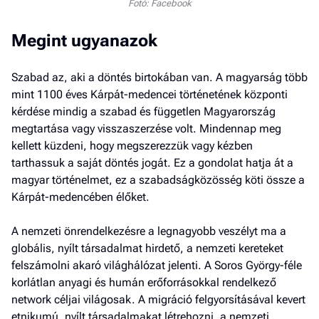
Fotó: Facebook
Megint ugyanazok
Szabad az, aki a döntés birtokában van. A magyarság több
mint 1100 éves Kárpát-medencei történetének központi
kérdése mindig a szabad és független Magyarország
megtartása vagy visszaszerzése volt. Mindennap meg
kellett küzdeni, hogy megszerezzük vagy kézben
tarthassuk a saját döntés jogát. Ez a gondolat hatja át a
magyar történelmet, ez a szabadságközösség köti össze a
Kárpát-medencében élőket.
A nemzeti önrendelkezésre a legnagyobb veszélyt ma a
globális, nyílt társadalmat hirdető, a nemzeti kereteket
felszámolni akaró világhálózat jelenti. A Soros György-féle
korlátlan anyagi és humán erőforrásokkal rendelkező
network céljai világosak. A migráció felgyorsításával kevert
etnikumú, nyílt társadalmakat létrehozni, a nemzeti