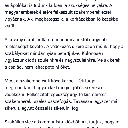
és ápolókat is tudunk küldeni a szükséges helyekre. A
magyar emberek életére felkészült szakemberek ezrei
vigyáznak. Aki megbetegszik, a kórházakban jó kezekbe
kerül.
A járvány újabb hulláma mindannyiunktól nagyobb
felelősséget követel. A védekezés sikere azon múlik, hogy a
szabályokat mindan­nyian betartjuk-e. Különösen
vigyázzunk idős szüleinkre és nagyszüleinkre. Velük kerek
a család, nem lehet pótolni őket.
Most a szakembereink következnek. Ők tudják
megmondani, hogyan kell megint jól és sikeresen
védekezni. Felkészített egészségügy, lelkiismeretes
szakemberek, széles összefogás. Tavasszal egyszer már
sikerült, együtt ősszel is sikerülni fog!
Szakállas vicc a kommunista időkből: azt tudjuk, hogy mi