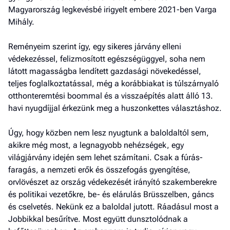
Magyarország legkevésbé irigyelt embere 2021-ben Varga
Mihály.
Reményeim szerint így, egy sikeres járvány elleni
védekezéssel, felizmosított egészségüggyel, soha nem
látott magasságba lendített gazdasági növekedéssel,
teljes foglalkoztatással, még a korábbiakat is túlszárnyaló
otthonteremtési boommal és a visszaépítés alatt álló 13.
havi nyugdíjjal érkezünk meg a huszonkettes választáshoz.
Úgy, hogy közben nem lesz nyugtunk a baloldaltól sem,
akikre még most, a legnagyobb nehéz­ségek, egy
világjárvány idején sem lehet számítani. Csak a fúrás-
faragás, a nemzeti erők és összefogás gyengítése,
orvlövészet az ország védekezését irányító szakemberekre
és politikai vezetőkre, be- és elárulás Brüsszelben, gáncs
és cselvetés. Nekünk ez a baloldal jutott. Ráadásul most a
Jobbikkal besűrítve. Most együtt dunsztolódnak a