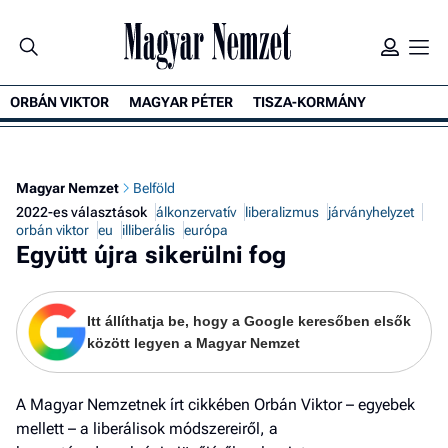
ORBÁN VIKTOR
MAGYAR PÉTER
TISZA-KORMÁNY
K
Magyar Nemzet
Belföld
2022-es választások
álkonzervatív
liberalizmus
járványhelyzet
orbán viktor
eu
illiberális
európa
Együtt újra sikerülni fog
Itt állíthatja be, hogy a Google keresőben elsők
között legyen a Magyar Nemzet
A Magyar Nemzetnek írt cikkében Orbán Viktor – egyebek
mellett – a liberálisok módszereiről, a