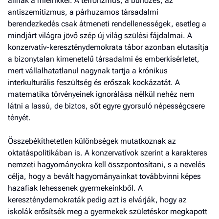
állnak a mieinkkel. A terrorizmus, a bűnözés, az
antiszemitizmus, a párhuzamos társadalmi
berendezkedés csak átmeneti rendellenességek, esetleg a
mindjárt világra jövő szép új világ szülési fájdalmai. A
konzervatív-kereszténydemokrata tábor azonban elutasítja
a bizonytalan kimenetelű társadalmi és emberkísérletet,
mert vállalhatatlanul nagynak tartja a krónikus
interkulturális feszültség és erőszak kockázatát. A
matematika törvényeinek ignorálása nélkül nehéz nem
látni a lassú, de biztos, sőt egyre gyorsuló népességcsere
tényét.
Összebékíthetetlen különbségek mutatkoznak az
oktatáspolitikában is. A konzervatívok szerint a karakteres
nemzeti hagyományokra kell összpontosítani, s a nevelés
célja, hogy a bevált hagyományainkat továbbvinni képes
hazafiak lehessenek gyermekeinkből. A
kereszténydemokraták pedig azt is elvárják, hogy az
iskolák erősítsék meg a gyermekek születéskor megkapott