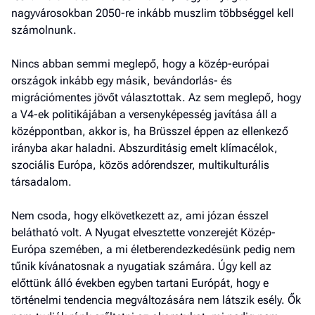
nagyvárosokban 2050-re inkább muszlim többséggel kell
számolnunk.
Nincs abban semmi meglepő, hogy a közép-európai
országok inkább egy másik, bevándorlás- és
migrációmentes jövőt választottak. Az sem meglepő, hogy
a V4-ek politikájában a versenyképesség javítása áll a
középpontban, akkor is, ha Brüsszel éppen az ellenkező
irányba akar haladni. Abszurditásig emelt klímacélok,
szociális Európa, közös adórendszer, multikulturális
társadalom.
Nem csoda, hogy elkövetkezett az, ami józan ésszel
belátható volt. A Nyugat elvesztette vonzerejét Közép-
Európa szemében, a mi életberendezkedésünk pedig nem
tűnik kívánatosnak a nyugatiak számára. Úgy kell az
előttünk álló években egyben tartani Európát, hogy e
történelmi tendencia megváltozására nem látszik esély. Ők