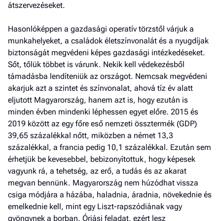
átszervezéseket.
Hasonlóképpen a gazdasági operatív törzstől várjuk a
munkahelyeket, a családok életszínvonalát és a nyugdíjak
biztonságát megvédeni képes gazdasági intézkedéseket.
Sőt, tőlük többet is várunk. Nekik kell védekezésből
támadásba lendíteniük az országot. Nemcsak megvédeni
akarjuk azt a szintet és színvonalat, ahová tíz év alatt
eljutott Magyarország, hanem azt is, hogy ezután is
minden évben mindenki léphessen egyet előre. 2015 és
2019 között az egy főre eső nemzeti össz­termék (GDP)
39,65 százalékkal nőtt, miközben a német 13,3
százalékkal, a francia pedig 10,1 százalékkal. Ezután sem
érhetjük be kevesebbel, bebizonyítottuk, hogy képesek
vagyunk rá, a tehetség, az erő, a tudás és az akarat
megvan bennünk. Magyarország nem húzódhat vissza
csiga módjára a házába, haladnia, áradnia, növekednie és
emelkednie kell, mint egy Liszt-rapszó­diának vagy
gyöngynek a borban. Óriási feladat, ezért lesz