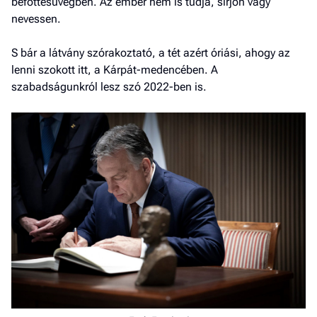
befőttesüvegben. Az ember nem is tudja, sírjon vagy
nevessen.
S bár a látvány szórakoztató, a tét azért óriási, ahogy az
lenni szokott itt, a Kárpát-medencében. A
szabadságunkról lesz szó 2022-ben is.