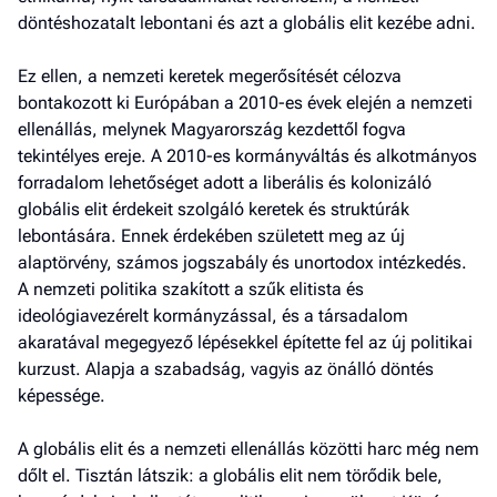
döntéshozatalt lebontani és azt a globális elit kezébe adni.
Ez ellen, a nemzeti keretek megerősítését célozva
bontakozott ki Európában a 2010-es évek elején a nemzeti
ellenállás, melynek Magyarország kezdettől fogva
tekintélyes ereje. A 2010-es kormányváltás és alkotmányos
forradalom lehetőséget adott a liberális és kolonizáló
globális elit érdekeit szolgáló keretek és struktúrák
lebontására. Ennek érdekében született meg az új
alaptörvény, számos jogszabály és unortodox intézkedés.
A nemzeti politika szakított a szűk elitista és
ideológiavezérelt kormányzással, és a társadalom
akaratával megegyező lépésekkel építette fel az új politikai
kurzust. Alapja a szabadság, vagyis az önálló döntés
képessége.
A globális elit és a nemzeti ellenállás közötti harc még nem
dőlt el. Tisztán látszik: a globális elit nem törődik bele,