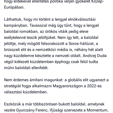
hogy érdekeivel ellentétes politika verjen gyökeret Közép-
Európában.
Láthattuk, hogy mi történt a lengyel elnökválasztási
kampányban. Tavasszal még úgy tűnt, hogy a lengyel
baloldal romokban, az örökös vitáik pedig eleve
esélytelenné teszik jelöltjüket. Nem így lett, a baloldal
jelöltje, mely mögött felsorakozott a Soros-hálózat, a
brüsszeli elit és a nemzetközi média is, néhány hét alatt
nagy küzdelemre késztette a nemzeti oldalt. Andrzej Duda
végül kiélezett küzdelemben épphogy csak felül tudta
múlni baloldali ellenfelét.
Nem érdemes ámítani magunkat: a globális elit ugyanezt a
stratégiát fogja alkalmazni Magyarországon a 2022-es
választási küzdelemben.
Eszközük a már többszörösen bukott baloldal, amelynek
vezére Gyurcsány Ferenc, ifjúsági szervezete a Momentum,