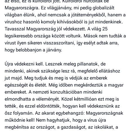
az első, ez is külföldről jött. Külföldről hurcolták be
Magyarországra. Ez világjárvány, mi pedig globalizált
világban élünk, ahol nemcsak a jótéteményekből, hanem a
vírushoz hasonló komoly kihívásokból is jut mindenkinek.
Tavasszal Magyarország jól védekezett. A világ 25
legsikeresebb országa között voltunk. Mások nem tudták a
vírust ilyen sikeren visszaszorítani, így esélyt adtak arra,
hogy belobbanjon a járvány.
Újra védekezni kell. Lesznek meleg pillanatok, de
mindenki, akinek szüksége lesz rá, megfelelő ellátáshoz
jut majd. Meg tudjuk és meg is védjük az emberek
egészségét és életét. Még időben megkérdeztük a magyar
embereket. A nemzeti konzultációban mindenki
elmondhatta a véleményét. Közel kétmillióan ezt meg is
tették, és ezzel eldöntötték, hogyan kell védekeznünk az
ősz folyamán. Az akarat egybehangzó: Magyarországnak
működnie kell! Nem hagyhatjuk, hogy a vírus újra
megbénítsa az országot, a gazdaságot, az iskolákat, a