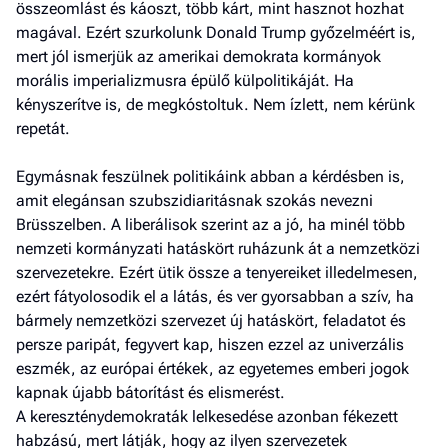
összeomlást és káoszt, több kárt, mint hasznot hozhat
magával. Ezért szurkolunk Donald Trump győzelméért is,
mert jól ismerjük az amerikai demokrata kormányok
morális imperializmusra épülő külpolitikáját. Ha
kényszerítve is, de megkóstoltuk. Nem ízlett, nem kérünk
repetát.
Egymásnak feszülnek politikáink abban a kérdésben is,
amit elegánsan szubszidiaritásnak szokás nevezni
Brüsszelben. A liberálisok szerint az a jó, ha minél több
nemzeti kormányzati hatáskört ruházunk át a nemzetközi
szervezetekre. Ezért ütik össze a tenyereiket illedelmesen,
ezért fátyolosodik el a látás, és ver gyorsabban a szív, ha
bármely nemzetközi szervezet új hatáskört, feladatot és
persze paripát, fegyvert kap, hiszen ezzel az univerzális
eszmék, az európai értékek, az egyetemes emberi jogok
kapnak újabb bátorítást és elismerést.
A kereszténydemokraták lelkesedése azonban fékezett
habzású, mert látják, hogy az ilyen szervezetek