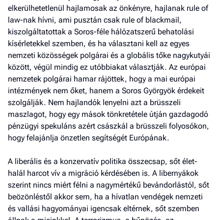
elkerülhetetlenül hajlamosak az önkényre, hajlanak rule of
law-nak hívni, ami pusztán csak rule of blackmail,
kiszolgáltatottak a Soros-féle hálózatszerű behatolási
kísérletekkel szemben, és ha választani kell az egyes
nemzeti közösségek polgárai és a globális tőke nagykutyái
között, végül mindig ez utóbbiakat választják. Az európai
nemzetek polgárai hamar rájöttek, hogy a mai európai
intézmények nem őket, hanem a Soros Györgyök érdekeit
szolgálják. Nem hajlandók lenyelni azt a brüsszeli
maszlagot, hogy egy mások tönkretétele útján gazdagodó
pénzügyi spekuláns azért császkál a brüsszeli folyosókon,
hogy felajánlja önzetlen segítségét Európának.
A liberális és a konzervatív politika összecsap, sőt élet-
halál harcot vív a migráció kérdésében is. A libernyákok
szerint nincs miért félni a nagymértékű bevándorlástól, sőt
beözönléstől akkor sem, ha a hívatlan vendégek nemzeti
és vallási hagyományai igencsak eltérnek, sőt szemben