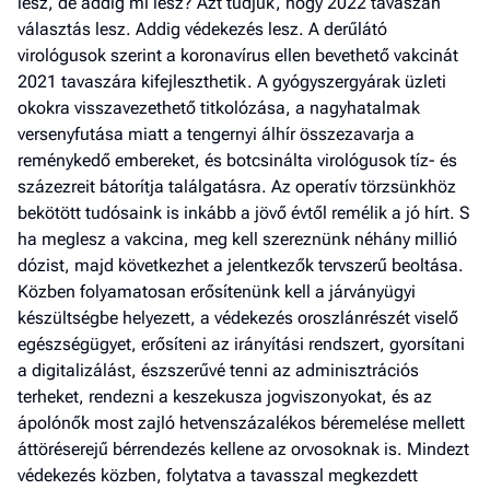
lesz, de addig mi lesz? Azt tudjuk, hogy 2022 tavaszán
választás lesz. Addig védekezés lesz. A derűlátó
virológusok szerint a koronavírus ellen bevethető vakcinát
2021 tavaszára kifejleszthetik. A gyógyszergyárak üzleti
okokra visszavezethető titkolózása, a nagyhatalmak
versenyfutása miatt a tengernyi álhír összezavarja a
reménykedő embereket, és botcsinálta virológusok tíz- és
százezreit bátorítja találgatásra. Az operatív törzsünkhöz
bekötött tudósaink is inkább a jövő évtől remélik a jó hírt. S
ha meglesz a vakcina, meg kell szereznünk néhány millió
dózist, majd következhet a jelentkezők tervszerű beoltása.
Közben folyamatosan erősítenünk kell a járványügyi
készültségbe helyezett, a védekezés oroszlánrészét viselő
egészségügyet, erősíteni az irányítási rendszert, gyorsítani
a digitalizálást, észszerűvé tenni az adminisztrációs
terheket, rendezni a keszekusza jogviszonyokat, és az
ápolónők most zajló hetvenszázalékos béremelése mellett
áttöréserejű bérrendezés kellene az orvosoknak is. Mindezt
védekezés közben, folytatva a tavasszal megkezdett