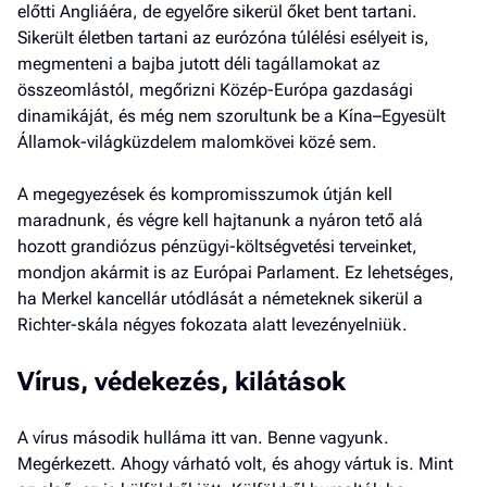
előtti Angliáéra, de egyelőre sikerül őket bent tartani.
Sikerült életben tartani az ­eurózóna túlélési esélyeit is,
megmenteni a bajba jutott déli tagállamokat az
összeomlástól, megőrizni Közép-Európa gazdasági
dinamikáját, és még nem szorultunk be a Kína–Egyesült
Államok-világküzdelem malomkövei közé sem.
A megegyezések és kompromisszumok útján kell
maradnunk, és végre kell hajtanunk a nyáron tető alá
hozott grandiózus pénzügyi-költségvetési terveinket,
mondjon akármit is az Európai Parlament. Ez lehetséges,
ha Merkel kancellár utódlását a németeknek sikerül a
Richter-skála négyes fokozata alatt levezényelniük.
Vírus, védekezés, kilátások
A vírus második hulláma itt van. Benne vagyunk.
Megérkezett. Ahogy várható volt, és ahogy vártuk is. Mint