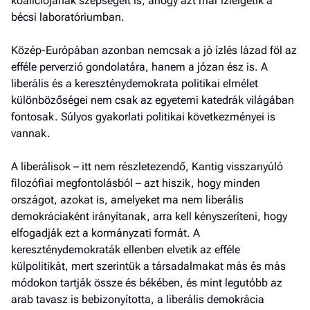
koalíciójának szépségeit is, ahogy azt már ízlelgetik a
bécsi laboratóriumban.
Közép-Európában azonban nemcsak a jó ízlés lázad föl az
efféle perverzió gondolatára, hanem a józan ész is. A
liberális és a kereszténydemokrata politikai elmélet
különbözőségei nem csak az egyetemi katedrák világában
fontosak. Súlyos gyakorlati politikai következményei is
vannak.
A liberálisok – itt nem részletezendő, Kantig visszanyúló
filozófiai megfontolásból – azt hiszik, hogy minden
országot, azokat is, amelyeket ma nem liberális
demokráciaként irányítanak, arra kell kényszeríteni, hogy
elfogadják ezt a kormányzati formát. A
kereszténydemokraták ellenben elvetik az efféle
külpolitikát, mert szerintük a társadalmakat más és más
módokon tartják össze és békében, és mint legutóbb az
arab tavasz is bebizonyította, a liberális demokrácia