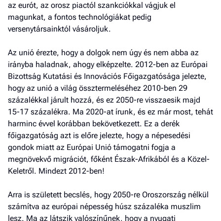
az eurót, az orosz piactól szankciókkal vágjuk el
magunkat, a fontos technológiákat pedig
versenytársainktól vásároljuk.
Az unió érezte, hogy a dolgok nem úgy és nem abba az
irányba haladnak, ahogy elképzelte. 2012-ben az Európai
Bizottság Kutatási és Innovációs Főigazgatósága jelezte,
hogy az unió a világ össztermeléséhez 2010-ben 29
százalékkal járult hozzá, és ez 2050-re visszaesik majd
15-17 százalékra. Ma 2020-at írunk, és ez már most, tehát
harminc évvel korábban bekövetkezett. Ez a derék
főigazgatóság azt is előre jelezte, hogy a népesedési
gondok miatt az Európai Unió támogatni fogja a
megnövekvő migrációt, főként Észak-Afrikából és a Közel-
Keletről. Mindezt 2012-ben!
Arra is született becslés, hogy 2050-re Oroszország nélkül
számítva az európai népesség húsz százaléka muszlim
lesz. Ma az látszik valószínűnek, hogy a nyugati