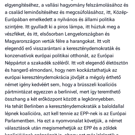
elgyengítéséhez, a vallási hagyomány felszámolásához és
a család leminősítéséhez és megcsúfolásához, itt, Közép-
Európában emelkedett a nyilvános és állami politika
szintjére. Itt gyulladt ki a piros lámpa, itt húztuk meg a
vészféket, és itt, elsősorban Lengyelországban és
Magyarországon vertük félre a harangokat. Itt volt
elegendő erő visszarántani a kereszténydemokraták és
konzervatívok európai politikai otthonát, az Európai
Néppártot a szakadék széléről. Itt volt elegendő életösztön
és hangerő elmondani, hogy nem kockáztathatjuk az
európai kereszténydemokrácia jövőjét a mégoly érthető
német igény kedvéért sem, hogy a brüsszeli koalí­ciós
pártmintázat egyezzen a berlinivel, mert így teremthető
összhang a két erőközpont között a legkönnyebben.
Ha tehát Berlinben a kereszténydemokraták a baloldallal
lépnek koalícióra, azt kell tennie az EPP-nek is az Európai
Parlamentben. Ha ezt a nyomvonalat követjük, a német
választások után megismerhetjük az EPP és a zöldek