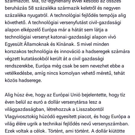
származott. Ma, tíz-egynéhány évvel később az összes
beruházás 58 százaléka származik keletről és negyven
százaléka nyugatról. A technológiai fejlődés tempója alig
követhető. A technológiai versenyfutást civil-gazdasági
alapon elképzelő Európa már a hátát sem látja a
technológiai versenyt katonai-gazdasági alapon vívó
Egyesült Államoknak és Kínának. S mivel minden
korszakos technológia és innováció a hadseregek számára
végzett kutatásokból került át a civil gazdasági
rendszerekbe, Európa még csak be sem nevezhet ebbe a
vetélkedésbe, amíg nincs komolyan vehető méretű, tehát
közös hadserege.
Alig húsz éve, hogy az Európai Unió bejelentette, hogy tíz
éven belül az euró a dollár versenytársa lesz a
világgazdaságban, létrehozzuk a Lisszabontól
Vlagyivosztokig húzódó egyesített pia­cot, és hogy Európa a
világ élére ugrik a technikai fejlődés nevű versenyszámban.
Ezek voltak a célok. Történt, ami történt. A dollár kiütötte