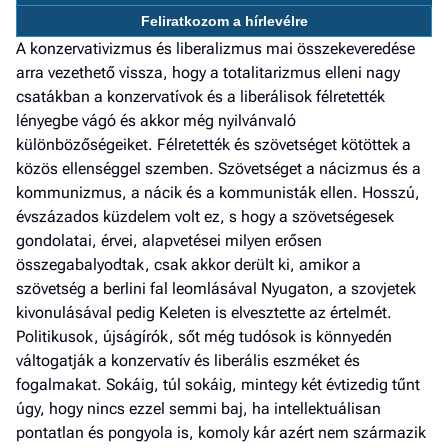
a h
Feliratkozom a hírlevélre
A konzervativizmus és liberalizmus mai összekeveredése
E
arra vezethető vissza, hogy a totalitarizmus elleni nagy
a
csatákban a konzervatívok és a liberálisok félretették
ú
lényegbe vágó és akkor még nyilvánvaló
különbözőségeiket. Félretették és szövetséget kötöttek a
közös ellenséggel szemben. Szövetséget a nácizmus és a
kommunizmus, a nácik és a kommunisták ellen. Hosszú,
évszázados küzdelem volt ez, s hogy a szövetségesek
gondolatai, érvei, alapvetései milyen erősen
összegabalyodtak, csak akkor derült ki, amikor a
szövetség a berlini fal leomlásával Nyugaton, a szovjetek
kivonulásával pedig Keleten is elvesztette az értelmét.
Politikusok, újságírók, sőt még tudósok is könnyedén
váltogatják a konzervatív és liberális eszméket és
fogalmakat. Sokáig, túl sokáig, mintegy két évtizedig tűnt
úgy, hogy nincs ezzel semmi baj, ha intellektuálisan
pontatlan és pongyola is, komoly kár azért nem származik