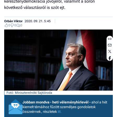
kereszténydemokrácia jövőjéről, valamint a soron
következő választásról is szót ejt.
Orbán Viktor
2020. 09. 21. 5:45
0
0
0
Fotó: Miniszterelnöki Sajtóiroda
Jobb
- het
Jobban mondva - heti véleményhírlevél -
ahol a hét
véle
kiemelt témáihoz fűzött személyes gondolatok
összeérnek, részletek
itt.
Fe