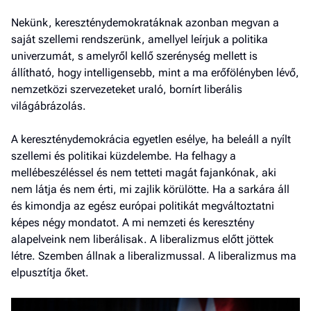
Nekünk, kereszténydemokratáknak azonban megvan a
saját szellemi rendszerünk, amellyel leírjuk a politika
univerzumát, s amelyről kellő szerénység mellett is
állítható, hogy intelligensebb, mint a ma erőfölényben lévő,
nemzetközi szervezeteket uraló, bornírt liberális
világábrázolás.
A kereszténydemokrácia egyetlen esélye, ha beleáll a nyílt
szellemi és politikai küzdelembe. Ha felhagy a
mellébeszéléssel és nem tetteti magát fajankónak, aki
nem látja és nem érti, mi zajlik körülötte. Ha a sarkára áll
és kimondja az egész európai politikát megváltoztatni
képes négy mondatot. A mi nemzeti és keresztény
alapelveink nem liberálisak. A liberalizmus előtt jöttek
létre. Szemben állnak a liberalizmussal. A liberalizmus ma
elpusztítja őket.