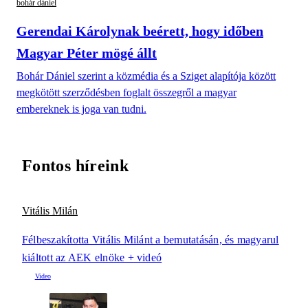
bohár dániel
Gerendai Károlynak beérett, hogy időben
Magyar Péter mögé állt
Bohár Dániel szerint a közmédia és a Sziget alapítója között
megkötött szerződésben foglalt összegről a magyar
embereknek is joga van tudni.
Fontos híreink
Vitális Milán
Félbeszakította Vitális Milánt a bemutatásán, és magyarul
kiáltott az AEK elnöke + videó