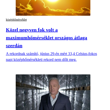
középhőmérséklet
Közel negyven fok volt a
maximumhőmérséklet országos átlaga
szerdán
A rekordnak számító, június 29-én mért 33,4 Celsius-fokos
napi középhőmérsékleti rekord nem dőlt meg.