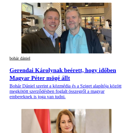
bohár dániel
Gerendai Károlynak beérett, hogy időben
Magyar Péter mögé állt
Bohár Dániel szerint a közmédia és a Sziget alapítója között
megkötött szerződésben foglalt összegről a magyar
embereknek is joga van tudni.