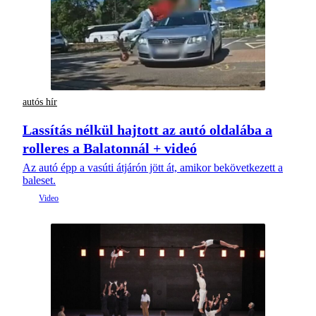
autós hír
Lassítás nélkül hajtott az autó oldalába a
rolleres a Balatonnál + videó
Az autó épp a vasúti átjárón jött át, amikor bekövetkezett a
baleset.