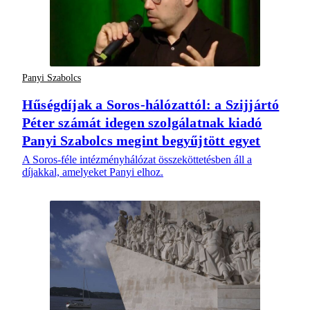
Panyi Szabolcs
Hűségdíjak a Soros-hálózattól: a Szijjártó
Péter számát idegen szolgálatnak kiadó
Panyi Szabolcs megint begyűjtött egyet
A Soros-féle intézményhálózat összeköttetésben áll a
díjakkal, amelyeket Panyi elhoz.