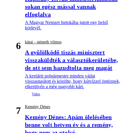
sokan egész mással vannak
elfoglalva
A Magyar Nemzet birtokába jutott egy belső
körlevél.
kátai - németh vilmos
6
A gyűlölködő tiszás minisztert
visszaküldték a választókerületébe,
de ott sem hazudtolta meg magát
A kerületi polgármester minden vádat
visszautasított és közölte, hogy kútvízzel öntöznek,
elkerülvén a még nagyobb kárt.
Kemény Dénes
7
Kemény Dénes: Apám ölelésében
benne volt hetven év és a remény,
hogy nem az utolsó