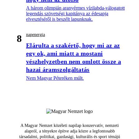
A három olimpián aranyérmes vízilabda-válogatott
legendás szövetségi kapitánya az édesapja
elvesztéséről is beszélt lapunknak.
napenergia
8
Elárulta a szakértő, hogy mi az az
egy ok, ami miatt a mostani
vészhelyzetben nem omlott össze a
hazai áramszolgáltatás
Nem Magyar Péteréken múlt.
A Magyar Nemzet közéleti napilap konzervatív, nemzeti
alapról, a tényekre építve adja közre a legfontosabb
társadalmi, politikai, gazdasági, kulturális és sport témájú