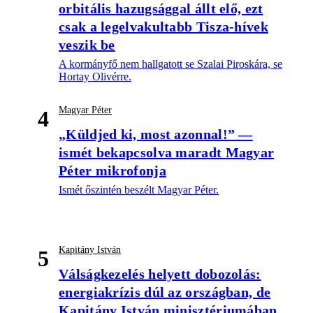
orbitális hazugsággal állt elő, ezt
csak a legelvakultabb Tisza-hívek
veszik be
A kormányfő nem hallgatott se Szalai Piroskára, se
Hortay Olivérre.
Magyar Péter
4
„Küldjed ki, most azonnal!” —
ismét bekapcsolva maradt Magyar
Péter mikrofonja
Ismét őszintén beszélt Magyar Péter.
Kapitány István
5
Válságkezelés helyett dobozolás:
energiakrízis dúl az országban, de
Kapitány István minisztériumában