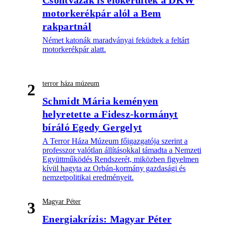
motorkerékpár alól a Bem
rakpartnál
Német katonák maradványai feküdtek a feltárt
motorkerékpár alatt.
terror háza múzeum
2
Schmidt Mária keményen
helyretette a Fidesz-kormányt
bíráló Egedy Gergelyt
A Terror Háza Múzeum főigazgatója szerint a
professzor valótlan állításokkal támadta a Nemzeti
Együttműködés Rendszerét, miközben figyelmen
kívül hagyta az Orbán-kormány gazdasági és
nemzetpolitikai eredményeit.
Magyar Péter
3
Energiakrízis: Magyar Péter