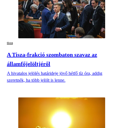
tisza
A Tisza-frakció szombaton szavaz az
államfőjelöltjéről
A hivatalos jelölés határideje jövő hétfő tíz óra, addig
szeretnék, ha több jelölt is lenne.