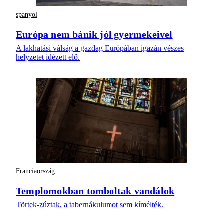
spanyol
Európa nem bánik jól gyermekeivel
A lakhatási válság a gazdag Európában igazán vészes
helyzetet idézett elő.
Franciaország
Templomokban tomboltak vandálok
Törtek-zúztak, a tabernákulumot sem kímélték.