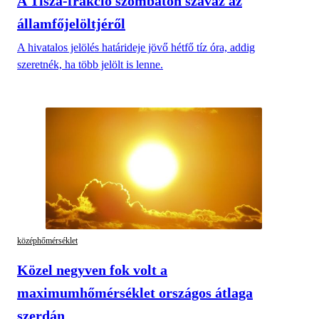
A Tisza-frakció szombaton szavaz az
államfőjelöltjéről
A hivatalos jelölés határideje jövő hétfő tíz óra, addig
szeretnék, ha több jelölt is lenne.
középhőmérséklet
Közel negyven fok volt a
maximumhőmérséklet országos átlaga
szerdán