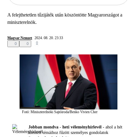
A felejthetetlen tűzijáték után köszöntötte Magyarországot a
miniszterelnök.
Magyar Nemzet
2024. 08. 20. 23:33
0
0
0
Fotó: Miniszterelnöki Sajtóiroda/Benko Vivien Cher
Jobban mondva - heti véleményhírlevél -
ahol a hét
kiemelt témáihoz fűzött személyes gondolatok