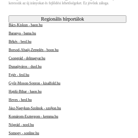
keressük az új irányokat és fejlődési lehetőségeket. Ez jövőnk záloga.
Regionális hírportálok
Bács-Kiskun - baon.hu
Baranya - bama.hu
Békés - beol.hu
Borsod-Abaúj-Zemplén - boon.hu
Csongrád - delmagyar.hu
Dunaújváros - duol.hu
Fejér - feol.hu
Győr-Moson-Sopron - kisalfold.hu
Hajdú-Bihar - haon.hu
Heves - heol.hu
Jász-Nagykun-Szolnok - szoljon.hu
Komárom-Esztergom - kemma.hu
Nógrád - nool.hu
Somogy - sonline.hu