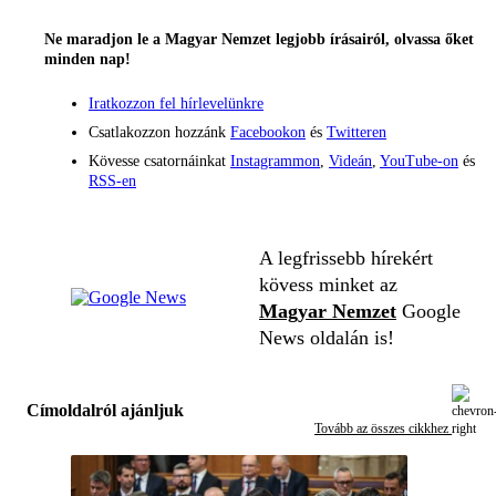
Ne maradjon le a Magyar Nemzet legjobb írásairól, olvassa őket
minden nap!
Iratkozzon fel hírlevelünkre
Csatlakozzon hozzánk
Facebookon
és
Twitteren
Kövesse csatornáinkat
Instagrammon
,
Videán
,
YouTube-on
és
RSS-en
A legfrissebb hírekért
kövess minket az
Magyar Nemzet
Google
News oldalán is!
Címoldalról ajánljuk
Tovább az összes cikkhez