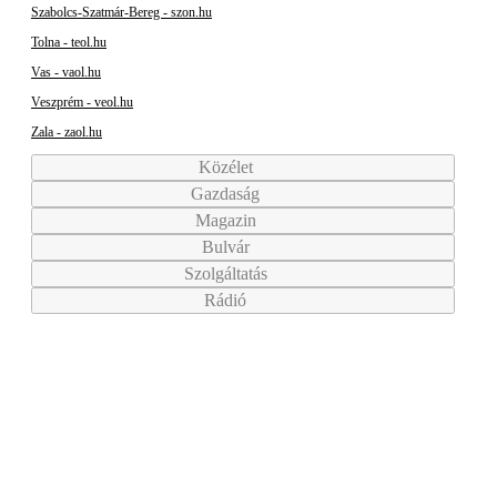
Szabolcs-Szatmár-Bereg - szon.hu
Tolna - teol.hu
Vas - vaol.hu
Veszprém - veol.hu
Zala - zaol.hu
Közélet
Gazdaság
Magazin
Bulvár
Szolgáltatás
Rádió