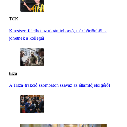
TCK
Kínzásért felelhet az ukrán toborzó, már börtönből is
jöhetnek a kollégái
tisza
A Tisza-frakció szombaton szavaz az államfőjelöltjéről