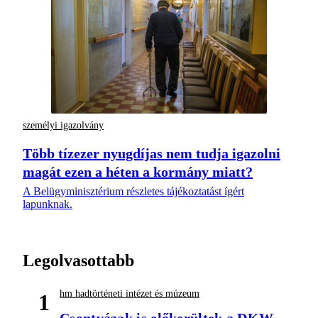
személyi igazolvány
Több tízezer nyugdíjas nem tudja igazolni
magát ezen a héten a kormány miatt?
A Belügyminisztérium részletes tájékoztatást ígért
lapunknak.
Legolvasottabb
hm hadtörténeti intézet és múzeum
1
Csontvázak is előkerültek a DKW