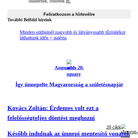
összeérnek, részletek
itt.
Feliratkozom a hírlevélre
További Belföld híreink
Minden eddiginél nagyobb és látványosabb tűzijátékot
láthattunk idén + galéria
Augusztus 20.
Így ünnepelte Magyarország a születésnapját
Kovács Zoltán: Érdemes volt ezt a
felelősségteljes döntést meghozni
20 cikk
Később indulnak az ünnepi mentesítő vonatok