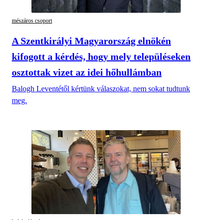
mészáros csoport
A Szentkirályi Magyarország elnökén
kifogott a kérdés, hogy mely településeken
osztottak vizet az idei hőhullámban
Balogh Leventétől kértünk válaszokat, nem sokat tudtunk
meg.