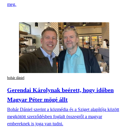
meg.
bohár dániel
Gerendai Károlynak beérett, hogy időben
Magyar Péter mögé állt
Bohár Dániel szerint a közmédia és a Sziget alapítója között
megkötött szerződésben foglalt összegről a magyar
embereknek is joga van tudni.