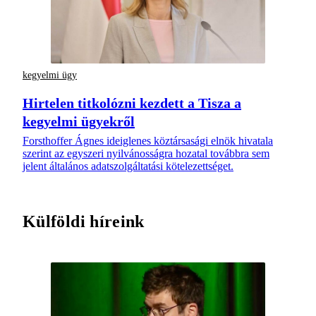
kegyelmi ügy
Hirtelen titkolózni kezdett a Tisza a
kegyelmi ügyekről
Forsthoffer Ágnes ideiglenes köztársasági elnök hivatala
szerint az egyszeri nyilvánosságra hozatal továbbra sem
jelent általános adatszolgáltatási kötelezettséget.
Külföldi híreink