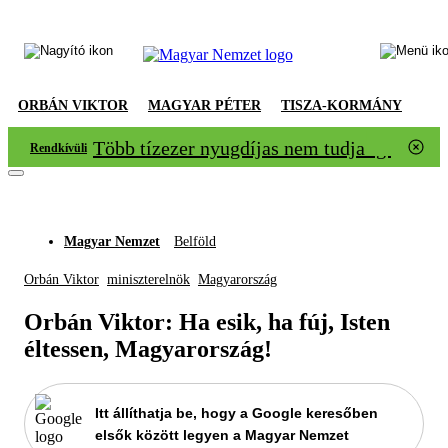
ORBÁN VIKTOR
MAGYAR PÉTER
TISZA-KORMÁNY
Több tízezer nyugdíjas nem tudja igazolni
Rendkívüli
Magyar Nemzet
Belföld
Orbán Viktor
miniszterelnök
Magyarország
Orbán Viktor: Ha esik, ha fúj, Isten
éltessen, Magyarország!
Itt állíthatja be, hogy a Google keresőben
elsők között legyen a Magyar Nemzet