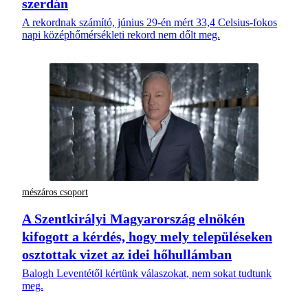
szerdán
A rekordnak számító, június 29-én mért 33,4 Celsius-fokos
napi középhőmérsékleti rekord nem dőlt meg.
mészáros csoport
A Szentkirályi Magyarország elnökén
kifogott a kérdés, hogy mely településeken
osztottak vizet az idei hőhullámban
Balogh Leventétől kértünk válaszokat, nem sokat tudtunk
meg.