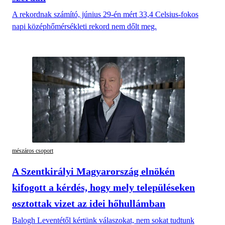
A rekordnak számító, június 29-én mért 33,4 Celsius-fokos
napi középhőmérsékleti rekord nem dőlt meg.
mészáros csoport
A Szentkirályi Magyarország elnökén
kifogott a kérdés, hogy mely településeken
osztottak vizet az idei hőhullámban
Balogh Leventétől kértünk válaszokat, nem sokat tudtunk