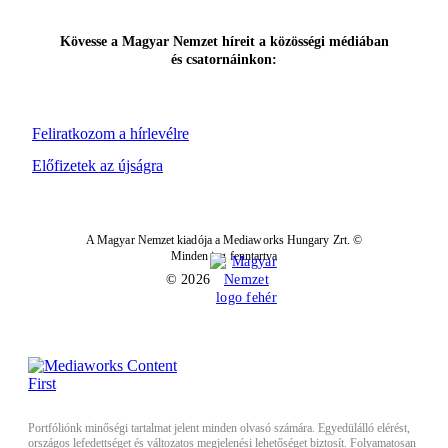
Kövesse a Magyar Nemzet híreit a közösségi médiában
és csatornáinkon:
Feliratkozom a hírlevélre
Előfizetek az újságra
A Magyar Nemzet kiadója a Mediaworks Hungary Zrt. ©
Minden jog fenntartva
© 2026
Portfóliónk minőségi tartalmat jelent minden olvasó számára. Egyedülálló elérést,
országos lefedettséget és változatos megjelenési lehetőséget biztosít. Folyamatosan