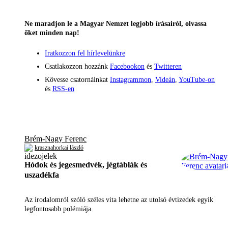
Ne maradjon le a Magyar Nemzet legjobb írásairól, olvassa
őket minden nap!
Iratkozzon fel hírlevelünkre
Csatlakozzon hozzánk
Facebookon
és
Twitteren
Kövesse csatornáinkat
Instagrammon
,
Videán
,
YouTube-on
és
RSS-en
Brém-Nagy Ferenc
krasznahorkai lászló
Hódok és jegesmedvék, jégtáblák és
uszadékfa
Az irodalomról szóló széles vita lehetne az utolsó évtizedek egyik
legfontosabb polémiája.