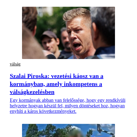
válság
Szalai Piroska: vezetési káosz van a
kormányban, amely inkompetens a
válságkezelésben
Egy kormányak abban van felelőssége, hogy egy rendkívüli
helyzetre hogyan készül fel, milyen döntéseket hoz, hogyan
enyhíti a káros következményeket.