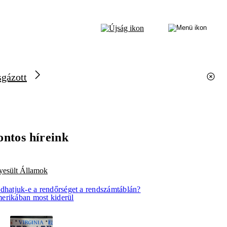
sgázott
ontos híreink
yesült Államok
idhatjuk-e a rendőrséget a rendszámtáblán?
erikában most kiderül