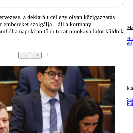
vezése, a deklarált cél egy olyan közigazgatás
ar embereket szolgálja – áll a kormány
Ma
mból a napokban több tucat munkavállalót küldtek
Bó
elé
1
0
0
kin
Sze
bu