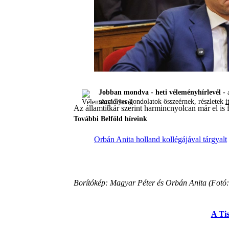
Jobban mondva - heti véleményhírlevél -
a
személyes gondolatok összeérnek, részletek
i
Az államtitkár szerint harmincnyolcan már el is
További Belföld híreink
Orbán Anita holland kollégájával tárgyalt
Borítókép: Magyar Péter és Orbán Anita (Fotó:
A Ti