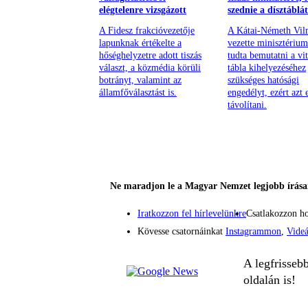
elégtelenre vizsgázott
szednie a dísztáblát
A Fidesz frakcióvezetője
A Kátai-Németh Vil
lapunknak értékelte a
vezette minisztériu
hőséghelyzetre adott tiszás
tudta bemutatni a vit
választ, a közmédia körüli
tábla kihelyezéséhez
botrányt, valamint az
szükséges hatósági
államfőválasztást is.
engedélyt, ezért azt e
távolítani.
Ne maradjon le a Magyar Nemzet legjobb írásai
Iratkozzon fel hírlevelünkre
Csatlakozzon h
Kövesse csatornáinkat
Instagrammon
,
Vide
A legfrisseb
oldalán is!