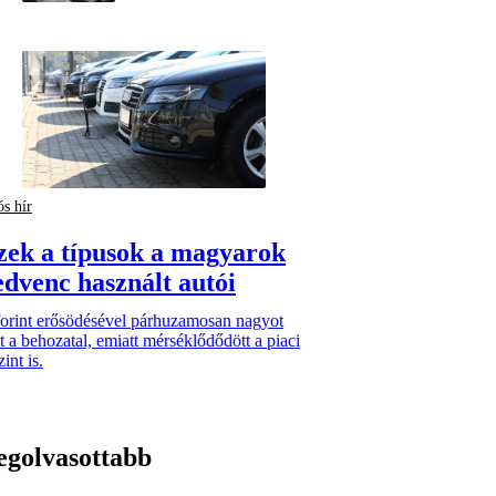
ós hír
zek a típusok a magyarok
edvenc használt autói
forint erősödésével párhuzamosan nagyot
t a behozatal, emiatt mérséklődődött a piaci
zint is.
egolvasottabb