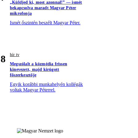
„Küldjed ki, most azonnal!” — ismét
bekapcsolva maradt Magyar Péter
mikrofonja
Ismét őszintén beszélt Magyar Péter.
hír tv
8
Megszólalt a közmédia frissen
kinevezett, majd kirúgott
főszerkesztője
Egyik korábbi munkahelyén kollégák
voltak Magyar Péterrel.