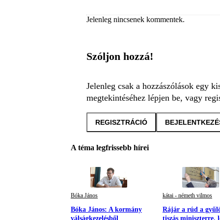
Jelenleg nincsenek kommentek.
Szóljon hozzá!
Jelenleg csak a hozzászólások egy ki
megtekintéséhez lépjen be, vagy regis
REGISZTRÁCIÓ
BEJELENTKEZÉ
A téma legfrissebb hírei
Bóka János
kátai - németh vilmos
Bóka János: A kormány
Rájár a rúd a gyűl
válságkezelésből
tiszás miniszterre, l