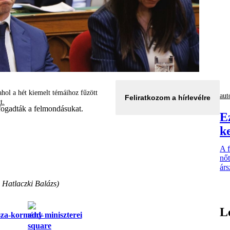
hol a hét kiemelt témáihoz fűzött
aut
Feliratkozom a hírlevélre
tt.
 fogadták a felmondásukat.
E
k
A 
nőt
árs
 Hatlaczki Balázs)
L
sza-kormány miniszterei