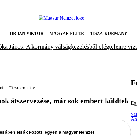
ORBÁN VIKTOR
MAGYAR PÉTER
TISZA-KORMÁNY
ka János: A kormány válságkezelésből elégtelenre viz
F
nita
Tisza-kormány
ok átszervezése, már sok embert küldtek
Eg
Sz
Am
keresőben elsők között legyen a Magyar Nemzet