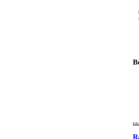
B
kát
R