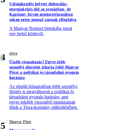
Válságkezelés helyett dobozolás:
energiakrízis dúl az országban, de
Kapitány István minisztériumában
sokan egész mással vannak elfoglalva
A Magyar Nemzet birtokába jutott
egy belső körlevél.
mtva
4
Újabb visszakozás? Egyre több
személyi döntését írhatja felül Magyar
Péter a politikai és társadalmi nyomás
hatására
Az elmúlt hónapokban több személyi
döntés is megváltozott a politikai és
társadalmi nyomás hatására, ami
egyre inkább visszatérő mintázatnak
tűnik a Tisza-kormány működésében.
Magyar Péter
5