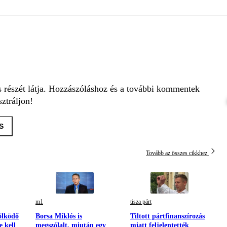
s részét látja. Hozzászóláshoz és a további kommentek
ztráljon!
S
Tovább az összes cikkhez
m1
tisza párt
ölködő
Borsa Miklós is
Tiltott pártfinanszírozás
e kell
megszólalt, miután egy
miatt feljelentették