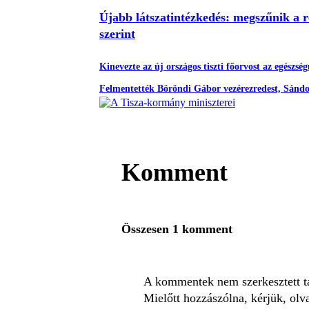
Újabb látszatintézkedés: megszűnik a 
szerint
Kinevezte az új országos tiszti főorvost az egészsé
Felmentették Böröndi Gábor vezérezredest, Sándor
Komment
Összesen 1 komment
A kommentek nem szerkesztett tar
Mielőtt hozzászólna, kérjük, olv