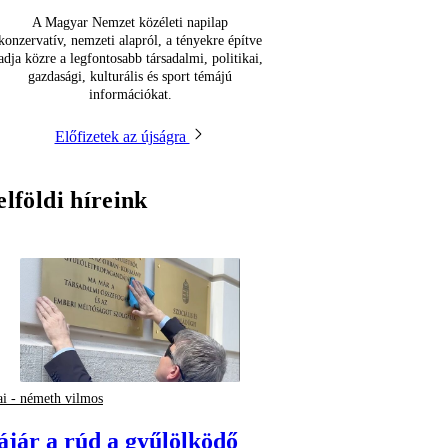
A Magyar Nemzet közéleti napilap
konzervatív, nemzeti alapról, a tényekre építve
adja közre a legfontosabb társadalmi, politikai,
gazdasági, kulturális és sport témájú
információkat.
Előfizetek az újságra
elföldi híreink
ai - németh vilmos
ájár a rúd a gyűlölködő