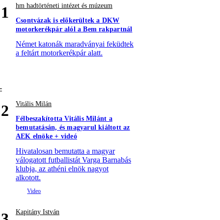
hm hadtörténeti intézet és múzeum
1
Csontvázak is előkerültek a DKW
motorkerékpár alól a Bem rakpartnál
Német katonák maradványai feküdtek
a feltárt motorkerékpár alatt.
Vitális Milán
2
Félbeszakította Vitális Milánt a
bemutatásán, és magyarul kiáltott az
AEK elnöke + videó
Hivatalosan bemutatta a magyar
válogatott futballistát Varga Barnabás
klubja, az athéni elnök nagyot
alkotott.
Kapitány István
3