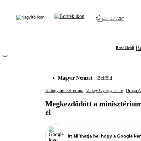
33°
35°/26°
Bó
Rendkívüli
Magyar Nemzet
Belföld
Külügyminisztrérium
Velkey György János
Orbán A
Megkezdődött a minisztérium
el
Itt állíthatja be, hogy a Google 