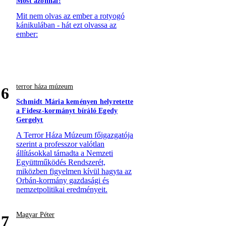
Most azonnal!
Mit nem olvas az ember a rotyogó
kánikulában - hát ezt olvassa az
ember:
terror háza múzeum
6
Schmidt Mária keményen helyretette
a Fidesz-kormányt bíráló Egedy
Gergelyt
A Terror Háza Múzeum főigazgatója
szerint a professzor valótlan
állításokkal támadta a Nemzeti
Együttműködés Rendszerét,
miközben figyelmen kívül hagyta az
Orbán-kormány gazdasági és
nemzetpolitikai eredményeit.
Magyar Péter
7