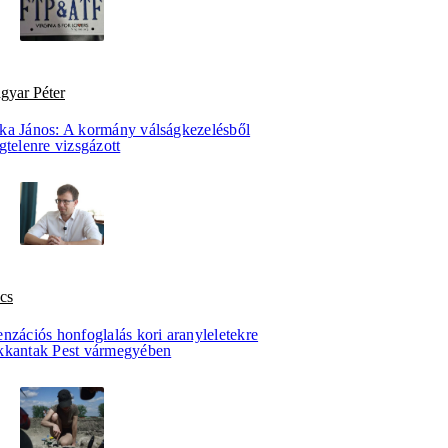
gyar Péter
ka János: A kormány válságkezelésből
gtelenre vizsgázott
cs
nzációs honfoglalás kori aranyleletekre
kkantak Pest vármegyében