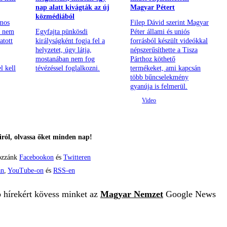
nap alatt kivágták az új
Magyar Pétert
közmédiából
mos
Filep Dávid szerint Magyar
m nem
Egyfajta pünkösdi
Péter állami és uniós
atott
királyságként fogja fel a
forrásból készült videókkal
helyzetet, úgy látja,
népszerűsíthette a Tisza
mostanában nem fog
Párthoz köthető
l kell
tévézéssel foglalkozni.
termékeket, ami kapcsán
több bűncselekmény
gyanúja is felmerül.
ról, olvassa őket minden nap!
ozzánk
Facebookon
és
Twitteren
án
,
YouTube-on
és
RSS-en
b hírekért kövess minket az
Magyar Nemzet
Google News