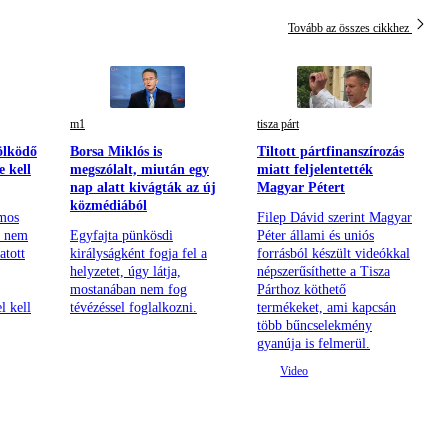
Tovább az összes cikkhez
m1
tisza párt
ölködő
Borsa Miklós is
Tiltott pártfinanszírozás
e kell
megszólalt, miután egy
miatt feljelentették
nap alatt kivágták az új
Magyar Pétert
közmédiából
mos
Filep Dávid szerint Magyar
m nem
Egyfajta pünkösdi
Péter állami és uniós
atott
királyságként fogja fel a
forrásból készült videókkal
helyzetet, úgy látja,
népszerűsíthette a Tisza
mostanában nem fog
Párthoz köthető
l kell
tévézéssel foglalkozni.
termékeket, ami kapcsán
több bűncselekmény
gyanúja is felmerül.