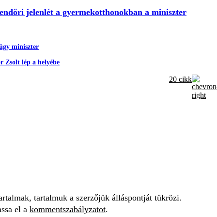
rendőri jelenlét a gyermekotthonokban a miniszter
gügy miniszter
 Zsolt lép a helyébe
20 cikk
talmak, tartalmuk a szerzőjük álláspontját tükrözi.
assa el a
kommentszabályzatot
.