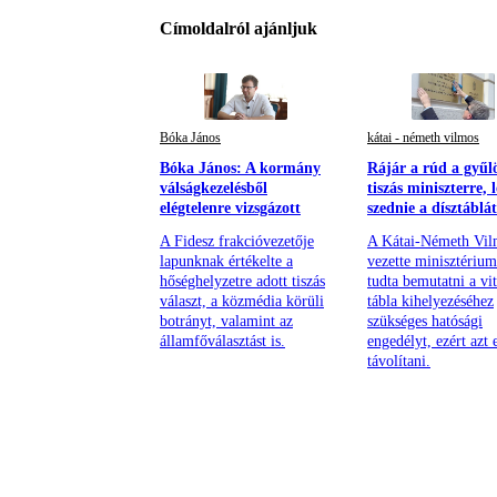
Címoldalról ajánljuk
Bóka János
kátai - németh vilmos
Bóka János: A kormány
Rájár a rúd a gyűl
válságkezelésből
tiszás miniszterre, l
elégtelenre vizsgázott
szednie a dísztáblát
A Fidesz frakcióvezetője
A Kátai-Németh Vil
lapunknak értékelte a
vezette minisztériu
hőséghelyzetre adott tiszás
tudta bemutatni a vit
választ, a közmédia körüli
tábla kihelyezéséhez
botrányt, valamint az
szükséges hatósági
államfőválasztást is.
engedélyt, ezért azt e
távolítani.