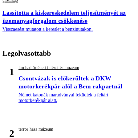
gazdaság
Lassította a kiskereskedelem teljesítményét az
üzemanyagforgalom csökkenése
Visszaesést mutatott a kereslet a benzinutakon.
Legolvasottabb
hm hadtörténeti intézet és múzeum
1
Csontvázak is előkerültek a DKW
motorkerékpár alól a Bem rakpartnál
Német katonák maradványai feküdtek a feltárt
motorkerékpár alatt.
terror háza múzeum
2