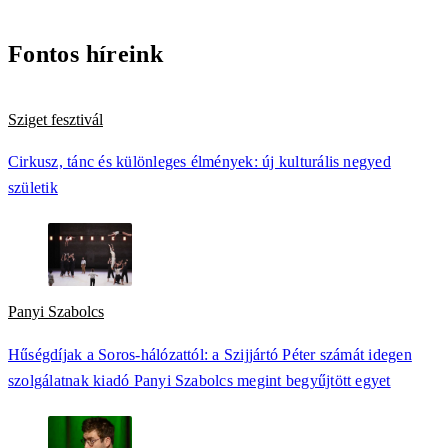
Fontos híreink
Sziget fesztivál
Cirkusz, tánc és különleges élmények: új kulturális negyed
születik
Panyi Szabolcs
Hűségdíjak a Soros-hálózattól: a Szijjártó Péter számát idegen
szolgálatnak kiadó Panyi Szabolcs megint begyűjtött egyet