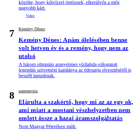
közölte, hogy kútvízzel öntöznek, elkerülvén a még
nagyobb kárt.
Kemény Dénes
7
Kemény Dénes: Apám ölelésében benne
volt hetven év és a remény, hogy nem az
utolsó
A három olimpián aranyérmes vízilabda-válogatott
legendás szövetségi kapitánya az édesapja elvesztéséről is
beszélt lapunknak.
napenergia
8
Elárulta a szakértő, hogy mi az az egy ok,
ami miatt a mostani vészhelyzetben nem
omlott össze a hazai áramszolgáltatás
Nem Magyar Péteréken múlt.