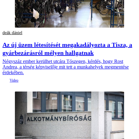
deák dániel
Az új üzem létesítését megakadályozta a Tisza, a
gyárbezárásról mélyen hallgatnak
Négyszáz ember kerülhet utcára Tószegen, kérdés, hogy Rost
Andrea, a térség képviselője mit tett a munkahelyek megmentése
érdekében.