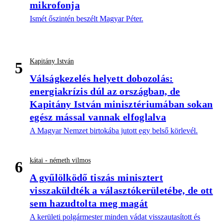
mikrofonja
Ismét őszintén beszélt Magyar Péter.
Kapitány István
5
Válságkezelés helyett dobozolás:
energiakrízis dúl az országban, de
Kapitány István minisztériumában sokan
egész mással vannak elfoglalva
A Magyar Nemzet birtokába jutott egy belső körlevél.
kátai - németh vilmos
6
A gyűlölködő tiszás minisztert
visszaküldték a választókerületébe, de ott
sem hazudtolta meg magát
A kerületi polgármester minden vádat visszautasított és