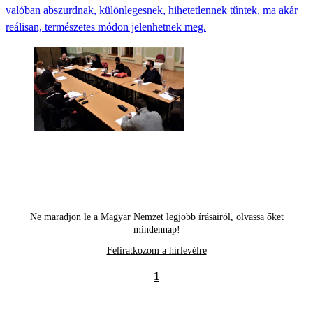
valóban abszurdnak, különlegesnek, hihetetlennek tűntek, ma akár
reálisan, természetes módon jelenhetnek meg.
Ne maradjon le a Magyar Nemzet legjobb írásairól, olvassa őket
mindennap!
Feliratkozom a hírlevélre
1