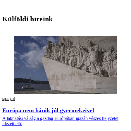
Külföldi híreink
spanyol
Európa nem bánik jól gyermekeivel
A lakhatási válság a gazdag Európában igazán vészes helyzetet
idézett elő.