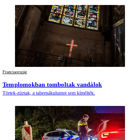
Franciaország
Templomokban tomboltak vandálok
Törtek-zúztak, a tabernákulumot sem kímélték.