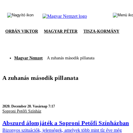
ORBÁN VIKTOR
MAGYAR PÉTER
TISZA-KORMÁNY
Magyar Nemzet
A zuhanás második pillanata
A zuhanás második pillanata
2020.
December 20. Vasárnap 7:17
Soproni Petőfi Színház
Abszurd álomjáték a Soproni Petőfi Színházban
Bizonyos szituációk, jelenségek, amelyek több mint tíz éve még