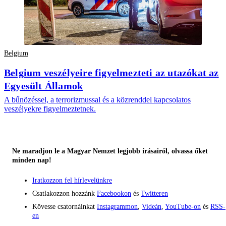
Belgium
Belgium veszélyeire figyelmezteti az utazókat az
Egyesült Államok
A bűnözéssel, a terrorizmussal és a közrenddel kapcsolatos
veszélyekre figyelmeztetnek.
Ne maradjon le a Magyar Nemzet legjobb írásairól, olvassa őket
minden nap!
Iratkozzon fel hírlevelünkre
Csatlakozzon hozzánk
Facebookon
és
Twitteren
Kövesse csatornáinkat
Instagrammon
,
Videán
,
YouTube-on
és
RSS-
en