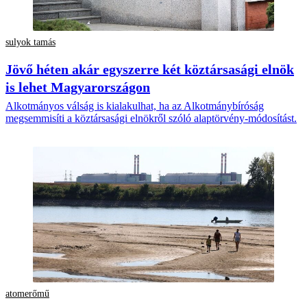
sulyok tamás
Jövő héten akár egyszerre két köztársasági elnök
is lehet Magyarországon
Alkotmányos válság is kialakulhat, ha az Alkotmánybíróság
megsemmisíti a köztársasági elnökről szóló alaptörvény-módosítást.
atomerőmű