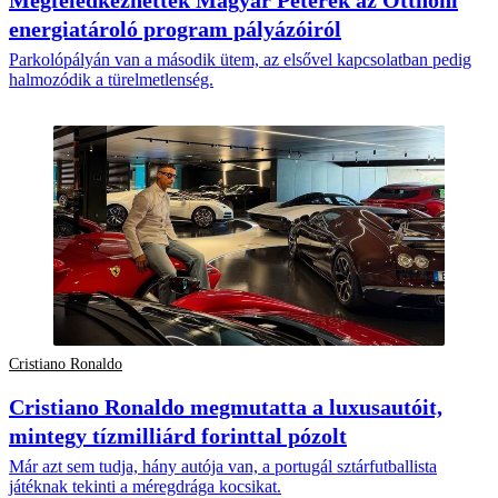
energiatároló program pályázóiról
Parkolópályán van a második ütem, az elsővel kapcsolatban pedig
halmozódik a türelmetlenség.
Cristiano Ronaldo
Cristiano Ronaldo megmutatta a luxusautóit,
mintegy tízmilliárd forinttal pózolt
Már azt sem tudja, hány autója van, a portugál sztárfutballista
játéknak tekinti a méregdrága kocsikat.