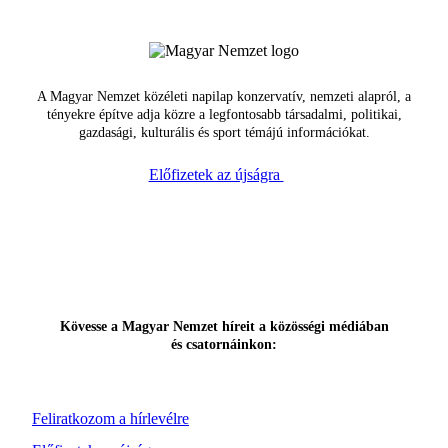
A Magyar Nemzet közéleti napilap konzervatív, nemzeti alapról, a
tényekre építve adja közre a legfontosabb társadalmi, politikai,
gazdasági, kulturális és sport témájú információkat.
Előfizetek az újságra
Kövesse a Magyar Nemzet híreit a közösségi médiában
és csatornáinkon:
Feliratkozom a hírlevélre