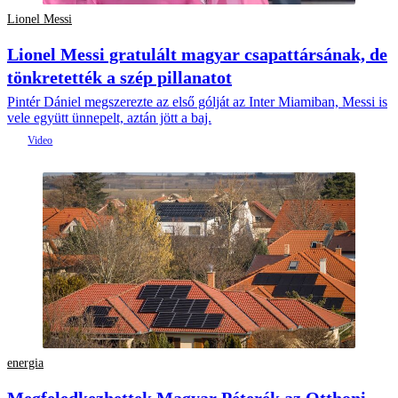
Lionel Messi
Lionel Messi gratulált magyar csapattársának, de
tönkretették a szép pillanatot
Pintér Dániel megszerezte az első gólját az Inter Miamiban, Messi is
vele együtt ünnepelt, aztán jött a baj.
energia
Megfeledkezhettek Magyar Péterék az Otthoni