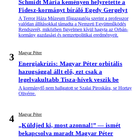
Schmidt Mária keményen helyretette a
Fidesz-kormányt bíráló Egedy Gergelyt
A Terror Háza Múzeum főigazgatója szerint a professzor
valótlan állításokkal támadta a Nemzeti Együttműködés
Rendszerét, miközben figyelmen kívül hagyta az Orbán-
kormány gazdasági és nemzetpolitikai eredményeit.
Magyar Péter
3
Energiakrízis: Magyar Péter orbitális
hazugsággal állt elő, ezt csak a
legelvakultabb Tisza-hívek veszik be
A kormányfő nem hallgatott se Szalai Piroskára, se Hortay
Olivérre.
Magyar Péter
4
„Küldjed ki, most azonnal!” — ismét
bekapcsolva maradt Magyar Péter