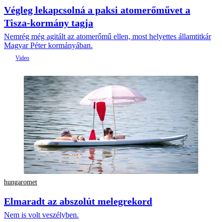
Végleg lekapcsolná a paksi atomerőművet a
Tisza-kormány tagja
Nemrég még agitált az atomerőmű ellen, most helyettes államtitkár
Magyar Péter kormányában.
hungaromet
Elmaradt az abszolút melegrekord
Nem is volt veszélyben.