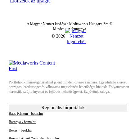
Előfizetek az újságra
A Magyar Nemzet kiadója a Mediaworks Hungary Zrt. ©
Minden jog fenntartva
© 2026
Portfóliónk minőségi tartalmat jelent minden olvasó számára. Egyedülálló elérést,
országos lefedettséget és változatos megjelenési lehetőséget biztosít. Folyamatosan
keressük az új irányokat és fejlődési lehetőségeket. Ez jövőnk záloga.
Regionális hírportálok
Bács-Kiskun - baon.hu
Baranya - bama.hu
Békés - beol.hu
Borsod-Abaúj-Zemplén - boon.hu