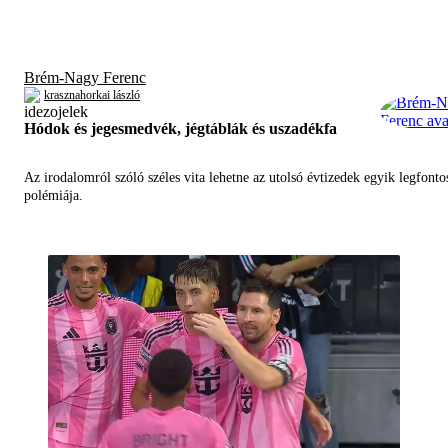
Brém-Nagy Ferenc
krasznahorkai lászló
Hódok és jegesmedvék, jégtáblák és uszadékfa
Az irodalomról szóló széles vita lehetne az utolsó évtizedek egyik legfont
polémiája.