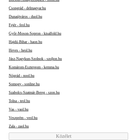
Csongrád - delmagyar.hu
Dunaújváros - duol.hu
Fejér - feol.hu
Győr-Moson-Sopron - kisalfold.hu
Hajdú-Bihar - haon.hu
Heves - heol.hu
Jász-Nagykun-Szolnok - szoljon.hu
Komárom-Esztergom - kemma.hu
Nógrád - nool.hu
Somogy - sonline.hu
Szabolcs-Szatmár-Bereg - szon.hu
Tolna - teol.hu
Vas - vaol.hu
Veszprém - veol.hu
Zala - zaol.hu
Közélet