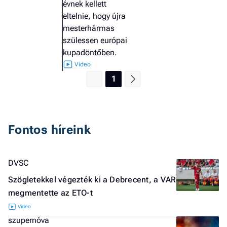
évnek kellett
eltelnie, hogy újra
mesterhármas
szülessen európai
kupadöntőben.
1
Fontos híreink
DVSC
Szögletekkel végezték ki a Debrecent, a VAR
megmentette az ETO-t
szupernóva