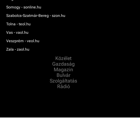
Somogy - sonline.hu
Szabolcs-Szatmár-Bereg - szon.hu
Tolna - teol.hu
Vas - vaol.hu
Veszprém - veol.hu
Zala - zaol.hu
Közélet
Gazdaság
Magazin
Bulvár
Szolgáltatás
Rádió