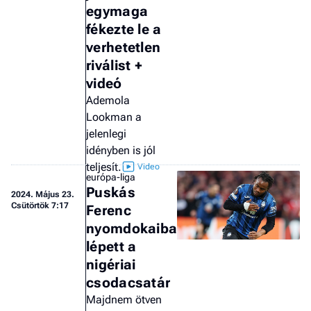
egymaga
a 
fékezte le a
verhetetlen
riválist +
videó
Ademola
Lookman a
jelenlegi
idényben is jól
teljesít.
európa-liga
Puskás
2024.
Május 23.
Csütörtök 7:17
Ferenc
nyomdokaiba
lépett a
nigériai
csodacsatár
Majdnem ötven