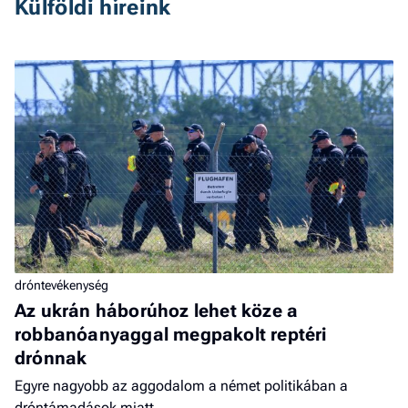
Külföldi híreink
dróntevékenység
Az ukrán háborúhoz lehet köze a
robbanóanyaggal megpakolt reptéri
drónnak
Egyre nagyobb az aggodalom a német politikában a
dróntámadások miatt.