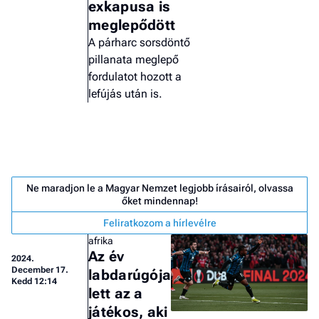
exkapusa is
meglepődött
A párharc sorsdöntő
pillanata meglepő
fordulatot hozott a
lefújás után is.
Ne maradjon le a Magyar Nemzet legjobb írásairól, olvassa
őket mindennap!
Feliratkozom a hírlevélre
afrika
Az év
2024.
Job
December 17.
labdarúgója
- he
Kedd 12:14
vél
lett az a
játékos, aki
F