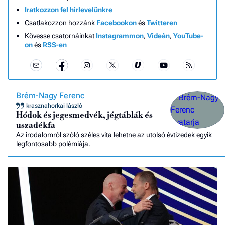
Iratkozzon fel hírlevelünkre
Csatlakozzon hozzánk
Facebookon
és
Twitteren
Kövesse csatornáinkat
Instagrammon
,
Videán
,
YouTube-
on
és
RSS-en
Brém-Nagy Ferenc
krasznahorkai lászló
Hódok és jegesmedvék, jégtáblák és
uszadékfa
Az irodalomról szóló széles vita lehetne az utolsó évtizedek egyik
legfontosabb polémiája.