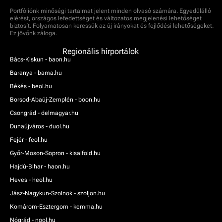
Portfóliónk minőségi tartalmat jelent minden olvasó számára. Egyedülálló
elérést, országos lefedettséget és változatos megjelenési lehetőséget
biztosít. Folyamatosan keressük az új irányokat és fejlődési lehetőségeket.
Ez jövőnk záloga.
Regionális hírportálok
Bács-Kiskun - baon.hu
Baranya - bama.hu
Békés - beol.hu
Borsod-Abaúj-Zemplén - boon.hu
Csongrád - delmagyar.hu
Dunaújváros - duol.hu
Fejér - feol.hu
Győr-Moson-Sopron - kisalfold.hu
Hajdú-Bihar - haon.hu
Heves - heol.hu
Jász-Nagykun-Szolnok - szoljon.hu
Komárom-Esztergom - kemma.hu
Nógrád - nool.hu