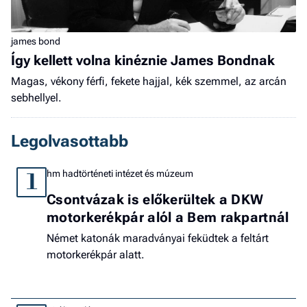
james bond
Így kellett volna kinéznie James Bondnak
Magas, vékony férfi, fekete hajjal, kék szemmel, az arcán
sebhellyel.
Legolvasottabb
hm hadtörténeti intézet és múzeum
1
Csontvázak is előkerültek a DKW
motorkerékpár alól a Bem rakpartnál
Német katonák maradványai feküdtek a feltárt
motorkerékpár alatt.