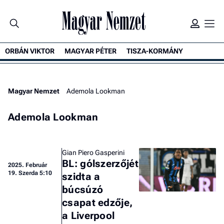
ORBÁN VIKTOR
MAGYAR PÉTER
TISZA-KORMÁNY
Magyar Nemzet
Ademola Lookman
Ademola Lookman
Gian Piero Gasperini
BL: gólszerzőjét
2025.
Február
19. Szerda 5:10
szidta a
búcsúzó
csapat edzője,
a Liverpool