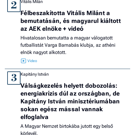
Vitális Milán
2
Félbeszakította Vitális Milánt a
bemutatásán, és magyarul kiáltott
az AEK elnöke + videó
Hivatalosan bemutatta a magyar válogatott
futballistát Varga Barnabás klubja, az athéni
elnök nagyot alkotott.
Kapitány István
3
Válságkezelés helyett dobozolás:
energiakrízis dúl az országban, de
Kapitány István minisztériumában
sokan egész mással vannak
elfoglalva
A Magyar Nemzet birtokába jutott egy belső
körlevél.