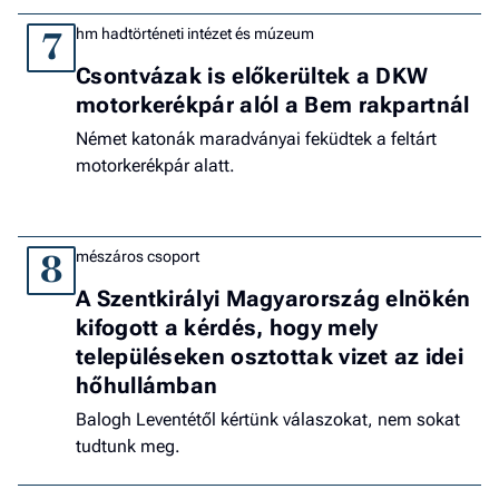
hm hadtörténeti intézet és múzeum
7
Csontvázak is előkerültek a DKW
motorkerékpár alól a Bem rakpartnál
Német katonák maradványai feküdtek a feltárt
motorkerékpár alatt.
mészáros csoport
8
A Szentkirályi Magyarország elnökén
kifogott a kérdés, hogy mely
településeken osztottak vizet az idei
hőhullámban
Balogh Leventétől kértünk válaszokat, nem sokat
tudtunk meg.