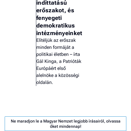
indíttatású
erőszakot, és
fenyegeti
demokratikus
intézményeinket
Elítéljük az erőszak
minden formáját a
politikai életben – írta
Gál Kinga, a Patrióták
Európáért első
alelnöke a közösségi
oldalán.
Job
- he
Ne maradjon le a Magyar Nemzet legjobb írásairól, olvassa
vél
őket mindennap!