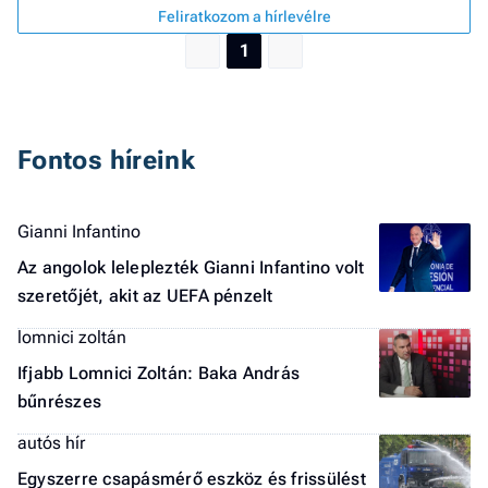
F
Feliratkozom a hírlevélre
a 
1
Fontos híreink
Gianni Infantino
Az angolok leleplezték Gianni Infantino volt
szeretőjét, akit az UEFA pénzelt
lomnici zoltán
Ifjabb Lomnici Zoltán: Baka András
bűnrészes
autós hír
Egyszerre csapásmérő eszköz és frissülést