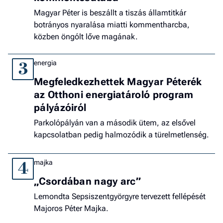
Magyar Péter is beszállt a tiszás államtitkár
botrányos nyaralása miatti kommentharcba,
közben öngólt lőve magának.
energia
3
Megfeledkezhettek Magyar Péterék
az Otthoni energiatároló program
pályázóiról
Parkolópályán van a második ütem, az elsővel
kapcsolatban pedig halmozódik a türelmetlenség.
majka
4
„Csordában nagy arc”
Lemondta Sepsiszentgyörgyre tervezett fellépését
Majoros Péter Majka.