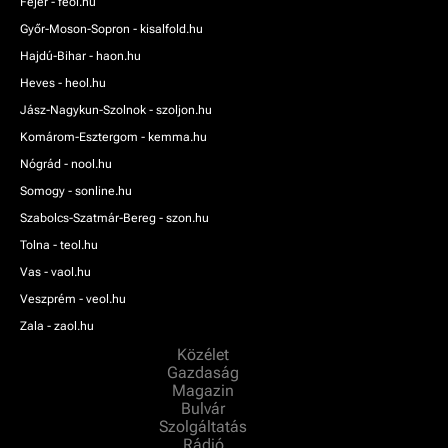
Fejér - feol.hu
Győr-Moson-Sopron - kisalfold.hu
Hajdú-Bihar - haon.hu
Heves - heol.hu
Jász-Nagykun-Szolnok - szoljon.hu
Komárom-Esztergom - kemma.hu
Nógrád - nool.hu
Somogy - sonline.hu
Szabolcs-Szatmár-Bereg - szon.hu
Tolna - teol.hu
Vas - vaol.hu
Veszprém - veol.hu
Zala - zaol.hu
Közélet
Gazdaság
Magazin
Bulvár
Szolgáltatás
Rádió