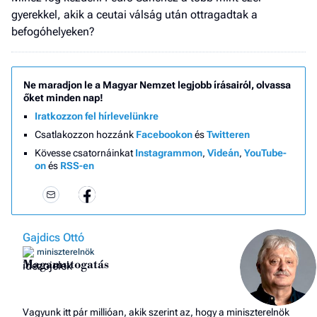
gyerekkel, akik a ceutai válság után ottragadtak a
befogóhelyeken?
Ne maradjon le a Magyar Nemzet legjobb írásairól, olvassa
őket minden nap!
Iratkozzon fel hírlevelünkre
Csatlakozzon hozzánk
Facebookon
és
Twitteren
Kövesse csatornáinkat
Instagrammon
,
Videán
,
YouTube-
on
és
RSS-en
Gajdics Ottó
miniszterelnök
Magamutogatás
Vagyunk itt pár millióan, akik szerint az, hogy a miniszterelnök