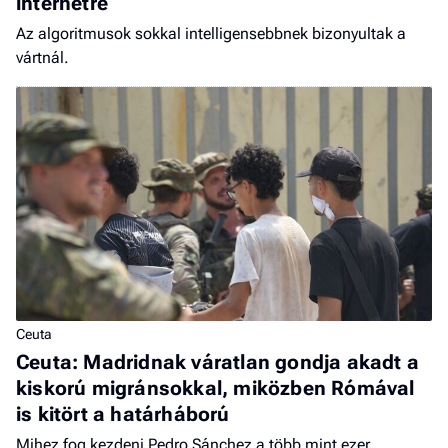
internetre
Az algoritmusok sokkal intelligensebbnek bizonyultak a
vártnál.
Ceuta
Ceuta: Madridnak váratlan gondja akadt a
kiskorú migránsokkal, miközben Rómával
is kitört a határháború
Mihez fog kezdeni Pedro Sánchez a több mint ezer