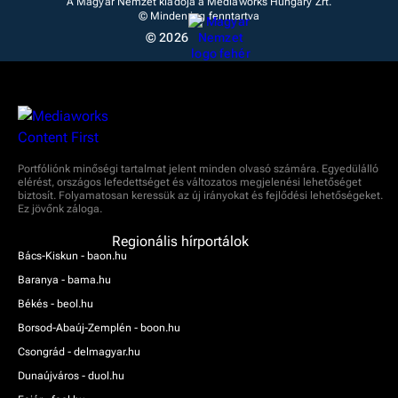
A Magyar Nemzet kiadója a Mediaworks Hungary Zrt.
© Minden jog fenntartva
© 2026
Portfóliónk minőségi tartalmat jelent minden olvasó számára. Egyedülálló
elérést, országos lefedettséget és változatos megjelenési lehetőséget
biztosít. Folyamatosan keressük az új irányokat és fejlődési lehetőségeket.
Ez jövőnk záloga.
Regionális hírportálok
Bács-Kiskun - baon.hu
Baranya - bama.hu
Békés - beol.hu
Borsod-Abaúj-Zemplén - boon.hu
Csongrád - delmagyar.hu
Dunaújváros - duol.hu