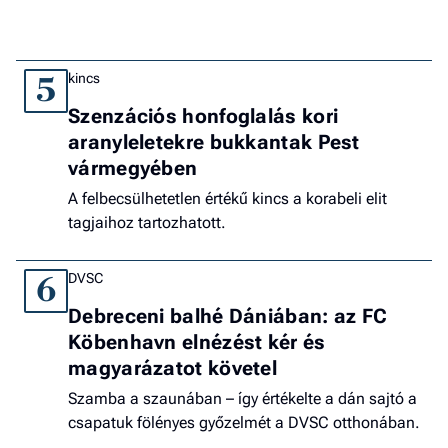
kincs
5
Szenzációs honfoglalás kori
aranyleletekre bukkantak Pest
vármegyében
A felbecsülhetetlen értékű kincs a korabeli elit
tagjaihoz tartozhatott.
DVSC
6
Debreceni balhé Dániában: az FC
Köbenhavn elnézést kér és
magyarázatot követel
Szamba a szaunában – így értékelte a dán sajtó a
csapatuk fölényes győzelmét a DVSC otthonában.