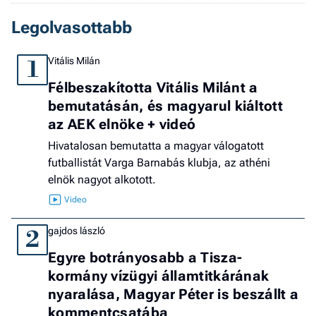
Legolvasottabb
Vitális Milán
1
Félbeszakította Vitális Milánt a
bemutatásán, és magyarul kiáltott
az AEK elnöke + videó
Hivatalosan bemutatta a magyar válogatott
futballistát Varga Barnabás klubja, az athéni
elnök nagyot alkotott.
gajdos lászló
2
Egyre botrányosabb a Tisza-
kormány vízügyi államtitkárának
nyaralása, Magyar Péter is beszállt a
kommentcsatába