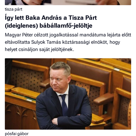
tisza párt
Így lett Baka András a Tisza Párt
(ideiglenes) bábállamfő-jelöltje
Magyar Péter célzott jogalkotással mandátuma lejárta előtt
eltávolítatta Sulyok Tamás köztársasági elnököt, hogy
helyet csináljon saját jelöltjének.
pósfai gábor