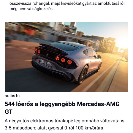
összevissza rohangál, majd kisvideókat gyárt az ámokfutásáról,
még nem válságkezelés.
autós hír
544 lóerős a leggyengébb Mercedes-AMG
GT
A négyajtós elektromos túrakupé leglomhább változata is
3,5 másodperc alatt gyorsul 0-ról 100 km/órára.