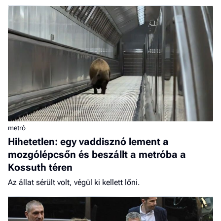
metró
Hihetetlen: egy vaddisznó lement a
mozgólépcsőn és beszállt a metróba a
Kossuth téren
Az állat sérült volt, végül ki kellett lőni.