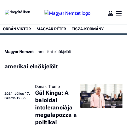
ORBÁN VIKTOR
MAGYAR PÉTER
TISZA-KORMÁNY
Magyar Nemzet
amerikai elnökjelölt
amerikai elnökjelölt
Donald Trump
Gál Kinga: A
2024.
Július 17.
Szerda 12:36
baloldal
intoleranciája
megalapozza a
politikai