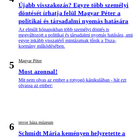
Újabb visszakozás? Egyre több személyi
döntését írhatja felül Magyar Péter a
politikai és társadalmi nyomás hatására
Az elmúlt hónapokban több személyi döntés is
megváltozott a politikai és társadalmi nyomás hatására, ami
egyre inkább visszatérő mintázatnak tűnik a Tisza-
kormány működésében.
Magyar Péter
5
Most azonnal!
Mit nem olvas az ember a rotyogó kánikulában - hát ezt
olvassa az ember:
terror háza múzeum
6
Schmidt Mária keményen helyretette a