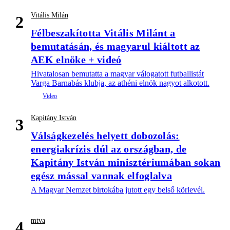
Vitális Milán
2
Félbeszakította Vitális Milánt a
bemutatásán, és magyarul kiáltott az
AEK elnöke + videó
Hivatalosan bemutatta a magyar válogatott futballistát
Varga Barnabás klubja, az athéni elnök nagyot alkotott.
Kapitány István
3
Válságkezelés helyett dobozolás:
energiakrízis dúl az országban, de
Kapitány István minisztériumában sokan
egész mással vannak elfoglalva
A Magyar Nemzet birtokába jutott egy belső körlevél.
mtva
4