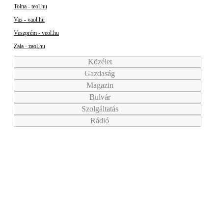
Tolna - teol.hu
Vas - vaol.hu
Veszprém - veol.hu
Zala - zaol.hu
Közélet
Gazdaság
Magazin
Bulvár
Szolgáltatás
Rádió