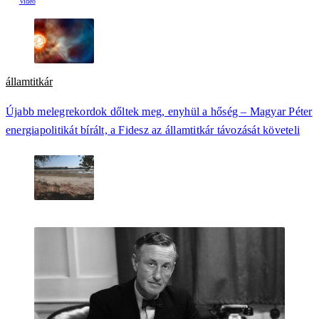
államtitkár
Újabb melegrekordok dőltek meg, enyhül a hőség – Magyar Péter
energiapolitikát bírált, a Fidesz az államtitkár távozását követeli