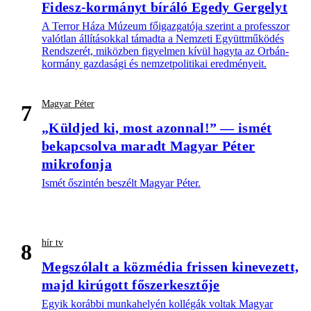
Fidesz-kormányt bíráló Egedy Gergelyt
A Terror Háza Múzeum főigazgatója szerint a professzor
valótlan állításokkal támadta a Nemzeti Együttműködés
Rendszerét, miközben figyelmen kívül hagyta az Orbán-
kormány gazdasági és nemzetpolitikai eredményeit.
Magyar Péter
7
„Küldjed ki, most azonnal!” — ismét
bekapcsolva maradt Magyar Péter
mikrofonja
Ismét őszintén beszélt Magyar Péter.
hír tv
8
Megszólalt a közmédia frissen kinevezett,
majd kirúgott főszerkesztője
Egyik korábbi munkahelyén kollégák voltak Magyar