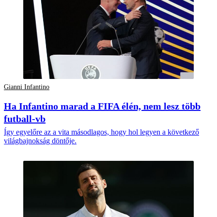
Gianni Infantino
Ha Infantino marad a FIFA élén, nem lesz több
futball-vb
Így egyelőre az a vita másodlagos, hogy hol legyen a következő
világbajnokság döntője.