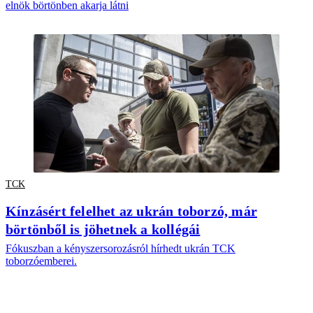
elnök börtönben akarja látni
TCK
Kínzásért felelhet az ukrán toborzó, már
börtönből is jöhetnek a kollégái
Fókuszban a kényszersorozásról hírhedt ukrán TCK
toborzóemberei.