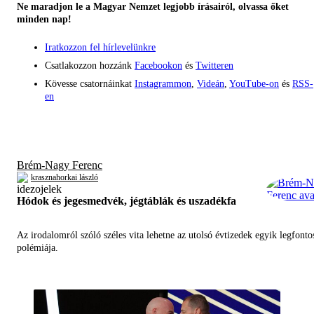
Ne maradjon le a Magyar Nemzet legjobb írásairól, olvassa őket
minden nap!
Iratkozzon fel hírlevelünkre
Csatlakozzon hozzánk
Facebookon
és
Twitteren
Kövesse csatornáinkat
Instagrammon
,
Videán
,
YouTube-on
és
RSS-
en
Brém-Nagy Ferenc
krasznahorkai lászló
Hódok és jegesmedvék, jégtáblák és uszadékfa
Az irodalomról szóló széles vita lehetne az utolsó évtizedek egyik legfont
polémiája.