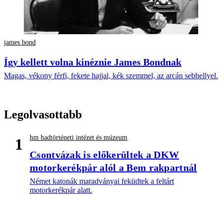
james bond
Így kellett volna kinéznie James Bondnak
Magas, vékony férfi, fekete hajjal, kék szemmel, az arcán sebhellyel.
Legolvasottabb
hm hadtörténeti intézet és múzeum
1
Csontvázak is előkerültek a DKW
motorkerékpár alól a Bem rakpartnál
Német katonák maradványai feküdtek a feltárt
motorkerékpár alatt.