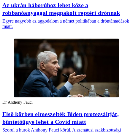
Az ukrán háborúhoz lehet köze a
robbanóanyaggal megpakolt reptéri drónnak
Egyre nagyobb az aggodalom a német politikában a dróntámadások
miatt.
Dr Anthony Fauci
Első körben elmeszelték Biden protezsáltját,
büntetőügye lehet a Covid miatt
Szorul a hurok Anthony Fauci körül. A szenátusi szakbizottsági