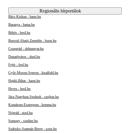
Regionális hírportálok
Bács-Kiskun - baon.hu
Baranya - bama.hu
Békés - beol.hu
Borsod-Abaúj-Zemplén - boon.hu
Csongrád - delmagyar.hu
Dunaújváros - duol.hu
Fejér - feol.hu
Győr-Moson-Sopron - kisalfold.hu
Hajdú-Bihar - haon.hu
Heves - heol.hu
Jász-Nagykun-Szolnok - szoljon.hu
Komárom-Esztergom - kemma.hu
Nógrád - nool.hu
Somogy - sonline.hu
Szabolcs-Szatmár-Bereg - szon.hu