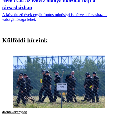
Nem csak az ivóvíz hiánya okozhat bajt a
társasházban
A következő évek egyik fontos minőségi ismérve a társasházak
válságállósága lehet.
Külföldi híreink
dróntevékenység