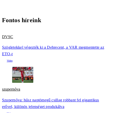
Fontos híreink
DVSC
Szögletekkel végezték ki a Debrecent, a VAR megmentette az
ETO-t
szupernóva
Szupernóva: húsz naptömegű csillag robbant fel gigantikus
erővel, különös jelenséget produkálva