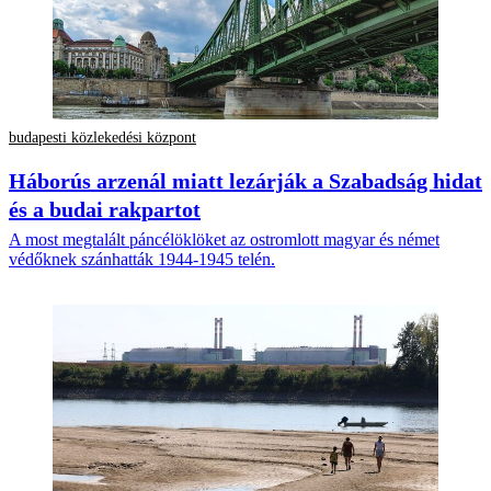
budapesti közlekedési központ
Háborús arzenál miatt lezárják a Szabadság hidat
és a budai rakpartot
A most megtalált páncélöklöket az ostromlott magyar és német
védőknek szánhatták 1944-1945 telén.