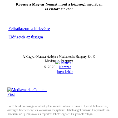
Kövesse a Magyar Nemzet híreit a közösségi médiában
és csatornáinkon:
Feliratkozom a hírlevélre
Előfizetek az újságra
A Magyar Nemzet kiadója a Mediaworks Hungary Zrt. ©
Minden jog fenntartva
© 2026
Portfóliónk minőségi tartalmat jelent minden olvasó számára. Egyedülálló elérést,
országos lefedettséget és változatos megjelenési lehetőséget biztosít. Folyamatosan
keressük az új irányokat és fejlődési lehetőségeket. Ez jövőnk záloga.