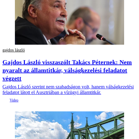
gajdos lászló
Gajdos László visszaszólt Takács Péternek: Nem
nyaralt az államtitkár, válságkezelési feladatot
végzett
Gajdos László szerint nem szabadságon volt, hanem válságkezelési
feladatot látott el Ausztriában a vízügyi államtitkár.