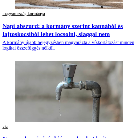
magyarország kormánya
Napi abszurd: a kormány szerint kannából és
lajtoskocsiból lehet locsolni, slaggal nem
A kormány újabb bejegyzésben magyarázta a vízkorlátozást minden
logikai összefüggés nélkül.
víz