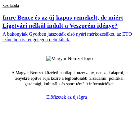
kézilabda
Imre Bence és az új kapus remekelt, de miért
Ligetvári nélkül indult a Veszprém idénye?
A bakonyiak Győrben játszották első nyári mérkőzésüket, az ETO
színeiben is rengetegen debütáltak.
A Magyar Nemzet közéleti napilap konzervatív, nemzeti alapról, a
tényekre építve adja közre a legfontosabb társadalmi, politikai,
gazdasági, kulturális és sport témájú információkat.
Előfizetek az újságra