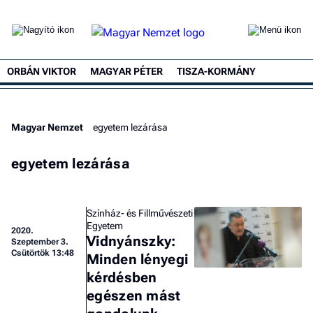
ORBÁN VIKTOR
MAGYAR PÉTER
TISZA-KORMÁNY
Magyar Nemzet
egyetem lezárása
egyetem lezárása
Színház- és Fillművészeti
Egyetem
2020.
Vidnyánszky:
Szeptember 3.
Csütörtök 13:48
Minden lényegi
kérdésben
egészen mást