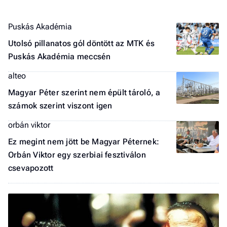
F
a 
Puskás Akadémia
Utolsó pillanatos gól döntött az MTK és
Puskás Akadémia meccsén
alteo
Magyar Péter szerint nem épült tároló, a
számok szerint viszont igen
orbán viktor
Ez megint nem jött be Magyar Péternek:
Orbán Viktor egy szerbiai fesztiválon
csevapozott