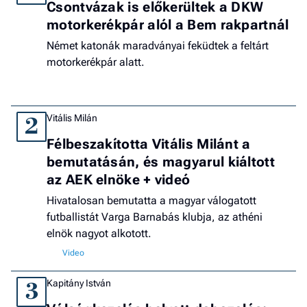
Csontvázak is előkerültek a DKW
motorkerékpár alól a Bem rakpartnál
Német katonák maradványai feküdtek a feltárt
motorkerékpár alatt.
Vitális Milán
2
Félbeszakította Vitális Milánt a
bemutatásán, és magyarul kiáltott
az AEK elnöke + videó
Hivatalosan bemutatta a magyar válogatott
futballistát Varga Barnabás klubja, az athéni
elnök nagyot alkotott.
Kapitány István
3