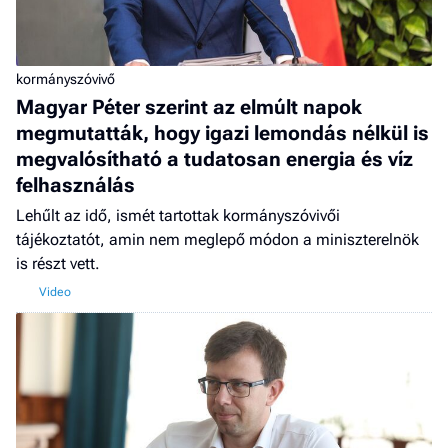
kormányszóvivő
Magyar Péter szerint az elmúlt napok
megmutatták, hogy igazi lemondás nélkül is
megvalósítható a tudatosan energia és víz
felhasználás
Lehűlt az idő, ismét tartottak kormányszóvivői
tájékoztatót, amin nem meglepő módon a miniszterelnök
is részt vett.