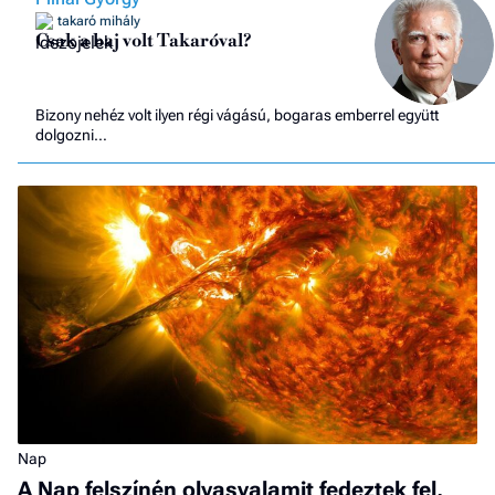
takaró mihály
Csak a baj volt Takaróval?
Bizony nehéz volt ilyen régi vágású, bogaras emberrel együtt
dolgozni…
Nap
A Nap felszínén olyasvalamit fedeztek fel,