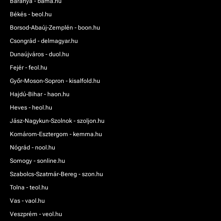
Baranya - bama.hu
Békés - beol.hu
Borsod-Abaúj-Zemplén - boon.hu
Csongrád - delmagyar.hu
Dunaújváros - duol.hu
Fejér - feol.hu
Győr-Moson-Sopron - kisalfold.hu
Hajdú-Bihar - haon.hu
Heves - heol.hu
Jász-Nagykun-Szolnok - szoljon.hu
Komárom-Esztergom - kemma.hu
Nógrád - nool.hu
Somogy - sonline.hu
Szabolcs-Szatmár-Bereg - szon.hu
Tolna - teol.hu
Vas - vaol.hu
Veszprém - veol.hu