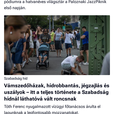
pódiumra a hatvanéves világsztár a Paloznaki JazzPiknik
első napján.
Szabadság híd
Vámszedőházak, hídrobbantás, jégzajlás és
uszályok – itt a teljes története a Szabadság
hídnál láthatóvá vált roncsnak
Tóth Ferenc nyugalmazott vízügyi főtanácsos árulta el
lapunknak a legfontosabb mozzanatokat.