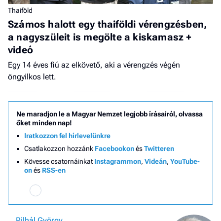
Thaiföld
Számos halott egy thaiföldi vérengzésben,
a nagyszüleit is megölte a kiskamasz +
videó
Egy 14 éves fiú az elkövető, aki a vérengzés végén
öngyilkos lett.
Ne maradjon le a Magyar Nemzet legjobb írásairól, olvassa
őket minden nap!
Iratkozzon fel hírlevelünkre
Csatlakozzon hozzánk
Facebookon
és
Twitteren
Kövesse csatornáinkat
Instagrammon
,
Videán
,
YouTube-
on
és
RSS-en
Pilhál György