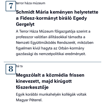
terror háza múzeum
7
Schmidt Mária keményen helyretette
a Fidesz-kormányt bíráló Egedy
Gergelyt
A Terror Háza Múzeum főigazgatója szerint a
professzor valótlan állításokkal támadta a
Nemzeti Együttműködés Rendszerét, miközben
figyelmen kívül hagyta az Orbán-kormány
gazdasági és nemzetpolitikai eredményeit.
hír tv
8
Megszólalt a közmédia frissen
kinevezett, majd kirúgott
főszerkesztője
Egyik korábbi munkahelyén kollégák voltak
Magyar Péterrel.