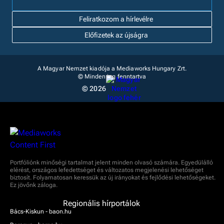
Feliratkozom a hírlevélre
Előfizetek az újságra
A Magyar Nemzet kiadója a Mediaworks Hungary Zrt.
© Minden jog fenntartva
© 2026
Portfóliónk minőségi tartalmat jelent minden olvasó számára. Egyedülálló
elérést, országos lefedettséget és változatos megjelenési lehetőséget
biztosít. Folyamatosan keressük az új irányokat és fejlődési lehetőségeket.
Ez jövőnk záloga.
Regionális hírportálok
Bács-Kiskun - baon.hu