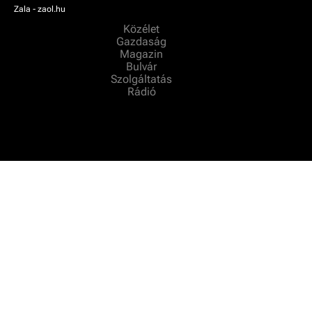
Zala - zaol.hu
Közélet
Gazdaság
Magazin
Bulvár
Szolgáltatás
Rádió