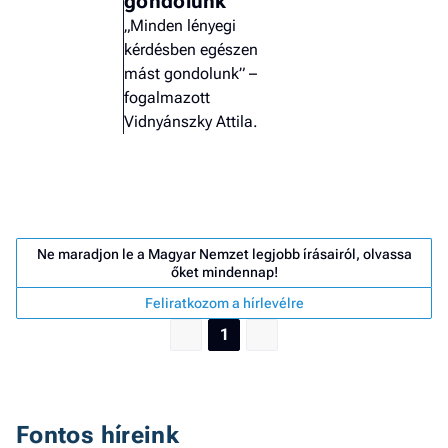
gondolunk
„Minden lényegi
kérdésben egészen
mást gondolunk” –
fogalmazott
Vidnyánszky Attila.
Ne maradjon le a Magyar Nemzet legjobb írásairól, olvassa
őket mindennap!
Feliratkozom a hírlevélre
1
Job
- he
vél
Fontos híreink