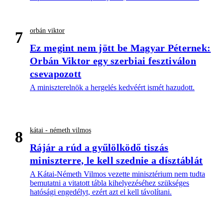
orbán viktor
7
Ez megint nem jött be Magyar Péternek:
Orbán Viktor egy szerbiai fesztiválon
csevapozott
A miniszterelnök a hergelés kedvéért ismét hazudott.
kátai - németh vilmos
8
Rájár a rúd a gyűlölködő tiszás
miniszterre, le kell szednie a dísztáblát
A Kátai-Németh Vilmos vezette minisztérium nem tudta
bemutatni a vitatott tábla kihelyezéséhez szükséges
hatósági engedélyt, ezért azt el kell távolítani.