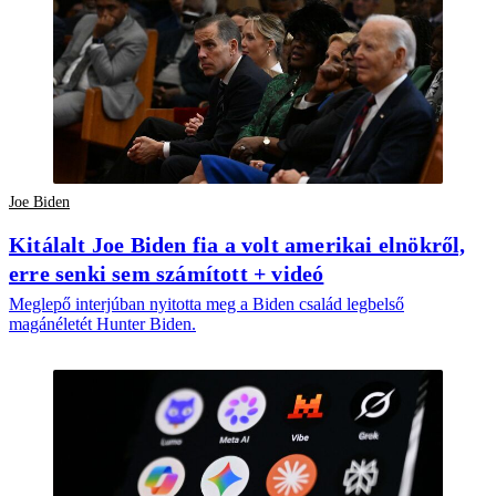
Joe Biden
Kitálalt Joe Biden fia a volt amerikai elnökről,
erre senki sem számított + videó
Meglepő interjúban nyitotta meg a Biden család legbelső
magánéletét Hunter Biden.