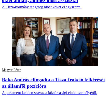
öklét amiatt, amihez most asszisztál
A Tisza-kormány rengeteg hibát követ el egyszerre.
Magyar Péter
Baka András elfogadta a Tisza-frakció felkérését
az államfői pozícióra
A parlament kedden szavaz a köztársasági elnök személyéről.