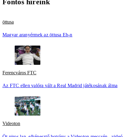
Fontos híreink
öttusa
Magyar aranyérmek az öttusa Eb-n
Ferencváros FTC
Az FTC ellen valóra vált a Real Madrid játékosának álma
Videoton
Öt piros lap, elképesztő botrány a Videoton meccsén - videó