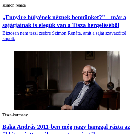
szimon renáta
„Ennyire hülyének nėznek bennünket?” – már a
sajátjainak is elegük van a Tisza hergeléséből
Biztosan nem teszi zsebre Szimon Renáta, amit a saját szavazóitól
kapott.
Tisza-kormány
Baka András 2011-ben még nagy hanggal rázta az