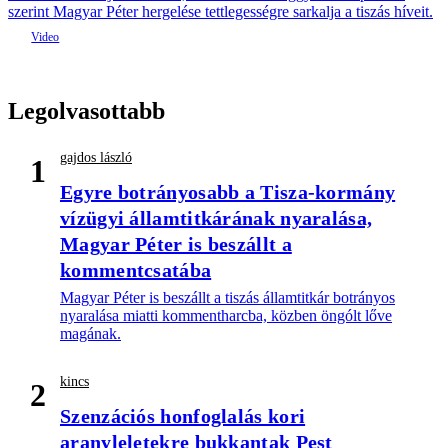
szerint Magyar Péter hergelése tettlegességre sarkalja a tiszás híveit.
Legolvasottabb
gajdos lászló
1
Egyre botrányosabb a Tisza-kormány
vízügyi államtitkárának nyaralása,
Magyar Péter is beszállt a
kommentcsatába
Magyar Péter is beszállt a tiszás államtitkár botrányos
nyaralása miatti kommentharcba, közben öngólt lőve
magának.
kincs
2
Szenzációs honfoglalás kori
aranyleletekre bukkantak Pest