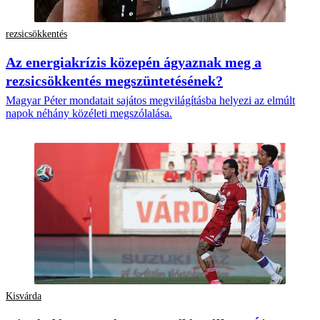
rezsicsökkentés
Az energiakrízis közepén ágyaznak meg a
rezsicsökkentés megszüntetésének?
Magyar Péter mondatait sajátos megvilágításba helyezi az elmúlt
napok néhány közéleti megszólalása.
Kisvárda