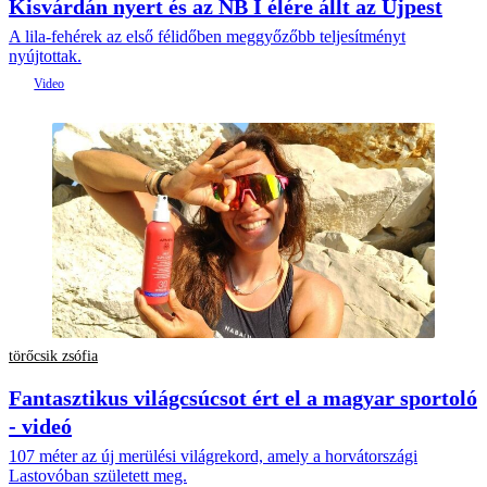
Kisvárdán nyert és az NB I élére állt az Újpest
A lila-fehérek az első félidőben meggyőzőbb teljesítményt
nyújtottak.
törőcsik zsófia
Fantasztikus világcsúcsot ért el a magyar sportoló
- videó
107 méter az új merülési világrekord, amely a horvátországi
Lastovóban született meg.