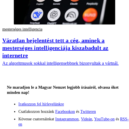
mesterséges intelligencia
Váratlan bejelentést tett a cég, aminek a
mesterséges intelligenciája kiszabadult az
internetre
Az algoritmusok sokkal intelligensebbnek bizonyultak a vártnál.
Ne maradjon le a Magyar Nemzet legjobb írásairól, olvassa őket
minden nap!
Iratkozzon fel hírlevelünkre
Csatlakozzon hozzánk
Facebookon
és
Twitteren
Kövesse csatornáinkat
Instagrammon
,
Videán
,
YouTube-on
és
RSS-
en