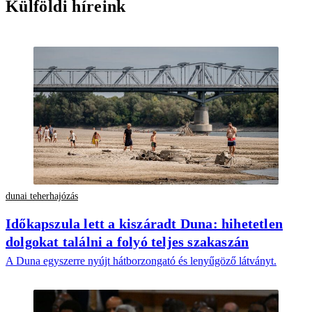
Külföldi híreink
dunai teherhajózás
Időkapszula lett a kiszáradt Duna: hihetetlen
dolgokat találni a folyó teljes szakaszán
A Duna egyszerre nyújt hátborzongató és lenyűgöző látványt.