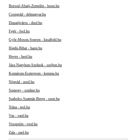
Borsod-Abaúj-Zemplén - boon.hu
Csongrád - delmagyar.hu
Dunaújváros - duol.hu
Fejér - feol.hu
Győr-Moson-Sopron - kisalfold.hu
Hajdú-Bihar - haon.hu
Heves - heol.hu
Jász-Nagykun-Szolnok - szoljon.hu
Komárom-Esztergom - kemma.hu
Nógrád - nool.hu
Somogy - sonline.hu
Szabolcs-Szatmár-Bereg - szon.hu
Tolna - teol.hu
Vas - vaol.hu
Veszprém - veol.hu
Zala - zaol.hu