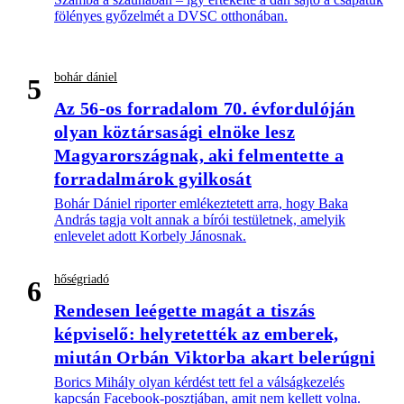
fölényes győzelmét a DVSC otthonában.
bohár dániel
5
Az 56-os forradalom 70. évfordulóján
olyan köztársasági elnöke lesz
Magyarországnak, aki felmentette a
forradalmárok gyilkosát
Bohár Dániel riporter emlékeztetett arra, hogy Baka
András tagja volt annak a bírói testületnek, amelyik
enlevelet adott Korbely Jánosnak.
hőségriadó
6
Rendesen leégette magát a tiszás
képviselő: helyretették az emberek,
miután Orbán Viktorba akart belerúgni
Borics Mihály olyan kérdést tett fel a válságkezelés
kapcsán Facebook-posztjában, amit nem kellett volna.