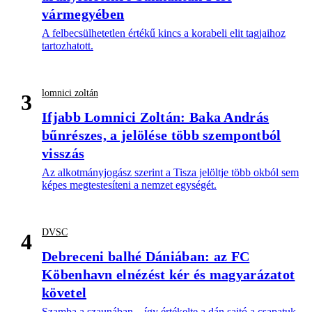
vármegyében
A felbecsülhetetlen értékű kincs a korabeli elit tagjaihoz
tartozhatott.
lomnici zoltán
3
Ifjabb Lomnici Zoltán: Baka András
bűnrészes, a jelölése több szempontból
visszás
Az alkotmányjogász szerint a Tisza jelöltje több okból sem
képes megtestesíteni a nemzet egységét.
DVSC
4
Debreceni balhé Dániában: az FC
Köbenhavn elnézést kér és magyarázatot
követel
Szamba a szaunában – így értékelte a dán sajtó a csapatuk