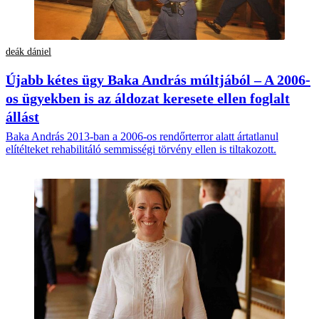
deák dániel
Újabb kétes ügy Baka András múltjából – A 2006-
os ügyekben is az áldozat keresete ellen foglalt
állást
Baka András 2013-ban a 2006-os rendőrterror alatt ártatlanul
elítélteket rehabilitáló semmisségi törvény ellen is tiltakozott.