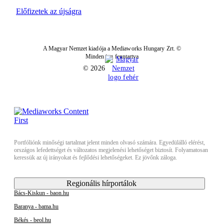
Előfizetek az újságra
A Magyar Nemzet kiadója a Mediaworks Hungary Zrt. ©
Minden jog fenntartva
© 2026
Portfóliónk minőségi tartalmat jelent minden olvasó számára. Egyedülálló elérést,
országos lefedettséget és változatos megjelenési lehetőséget biztosít. Folyamatosan
keressük az új irányokat és fejlődési lehetőségeket. Ez jövőnk záloga.
Regionális hírportálok
Bács-Kiskun - baon.hu
Baranya - bama.hu
Békés - beol.hu