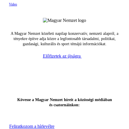
A Magyar Nemzet közéleti napilap konzervatív, nemzeti alapról, a
tényekre építve adja közre a legfontosabb társadalmi, politikai,
gazdasági, kulturális és sport témájú információkat.
Előfizetek az újságra
Kövesse a Magyar Nemzet híreit a közösségi médiában
és csatornáinkon:
Feliratkozom a hírlevélre