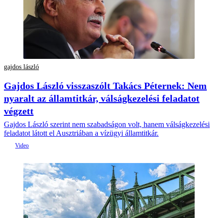
gajdos lászló
Gajdos László visszaszólt Takács Péternek: Nem
nyaralt az államtitkár, válságkezelési feladatot
végzett
Gajdos László szerint nem szabadságon volt, hanem válságkezelési
feladatot látott el Ausztriában a vízügyi államtitkár.