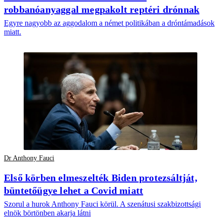
robbanóanyaggal megpakolt reptéri drónnak
Egyre nagyobb az aggodalom a német politikában a dróntámadások
miatt.
Dr Anthony Fauci
Első körben elmeszelték Biden protezsáltját,
büntetőügye lehet a Covid miatt
Szorul a hurok Anthony Fauci körül. A szenátusi szakbizottsági
elnök börtönben akarja látni