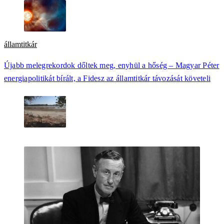
államtitkár
Újabb melegrekordok dőltek meg, enyhül a hőség – Magyar Péter
energiapolitikát bírált, a Fidesz az államtitkár távozását követeli