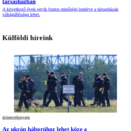
társasházban
A következő évek egyik fontos minőségi ismérve a társasházak
válságállósága lehet.
Külföldi híreink
dróntevékenység
Az ukrán háborúhoz lehet köze a