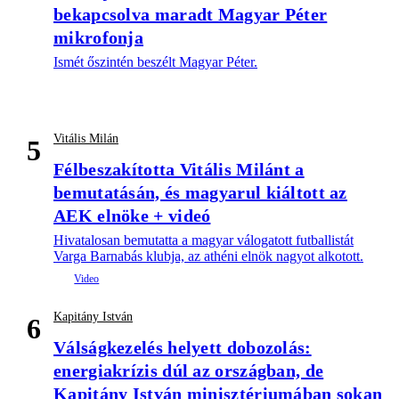
bekapcsolva maradt Magyar Péter
mikrofonja
Ismét őszintén beszélt Magyar Péter.
Vitális Milán
5
Félbeszakította Vitális Milánt a
bemutatásán, és magyarul kiáltott az
AEK elnöke + videó
Hivatalosan bemutatta a magyar válogatott futballistát
Varga Barnabás klubja, az athéni elnök nagyot alkotott.
Kapitány István
6
Válságkezelés helyett dobozolás:
energiakrízis dúl az országban, de
Kapitány István minisztériumában sokan