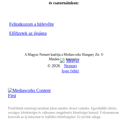
és csatornáinkon:
Feliratkozom a hírlevélre
Előfizetek az újságra
A Magyar Nemzet kiadója a Mediaworks Hungary Zrt. ©
Minden jog fenntartva
© 2026
Portfóliónk minőségi tartalmat jelent minden olvasó számára. Egyedülálló elérést,
országos lefedettséget és változatos megjelenési lehetőséget biztosít. Folyamatosan
keressük az új irányokat és fejlődési lehetőségeket. Ez jövőnk záloga.