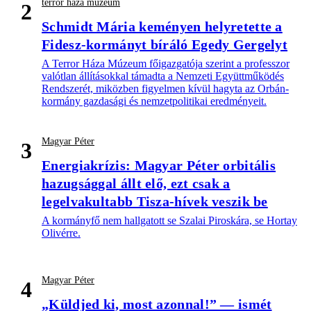
terror háza múzeum
2
Schmidt Mária keményen helyretette a
Fidesz-kormányt bíráló Egedy Gergelyt
A Terror Háza Múzeum főigazgatója szerint a professzor
valótlan állításokkal támadta a Nemzeti Együttműködés
Rendszerét, miközben figyelmen kívül hagyta az Orbán-
kormány gazdasági és nemzetpolitikai eredményeit.
Magyar Péter
3
Energiakrízis: Magyar Péter orbitális
hazugsággal állt elő, ezt csak a
legelvakultabb Tisza-hívek veszik be
A kormányfő nem hallgatott se Szalai Piroskára, se Hortay
Olivérre.
Magyar Péter
4
„Küldjed ki, most azonnal!” — ismét