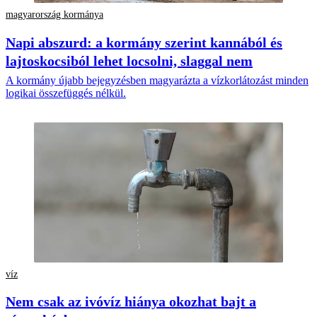
magyarország kormánya
Napi abszurd: a kormány szerint kannából és
lajtoskocsiból lehet locsolni, slaggal nem
A kormány újabb bejegyzésben magyarázta a vízkorlátozást minden
logikai összefüggés nélkül.
víz
Nem csak az ivóvíz hiánya okozhat bajt a