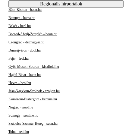
Regionális hírportálok
Bács-Kiskun - baon.hu
Baranya - bama.hu
Békés - beol.hu
Borsod-Abaúj-Zemplén - boon.hu
Csongrád - delmagyar.hu
Dunaújváros - duol.hu
Fejér - feol.hu
Győr-Moson-Sopron - kisalfold.hu
Hajdú-Bihar - haon.hu
Heves - heol.hu
Jász-Nagykun-Szolnok - szoljon.hu
Komárom-Esztergom - kemma.hu
Nógrád - nool.hu
Somogy - sonline.hu
Szabolcs-Szatmár-Bereg - szon.hu
Tolna - teol.hu