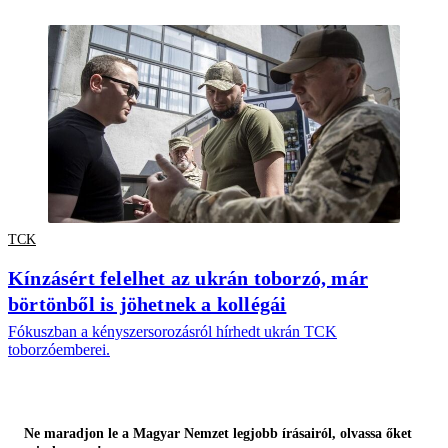
TCK
Kínzásért felelhet az ukrán toborzó, már
börtönből is jöhetnek a kollégái
Fókuszban a kényszersorozásról hírhedt ukrán TCK
toborzóemberei.
Ne maradjon le a Magyar Nemzet legjobb írásairól, olvassa őket