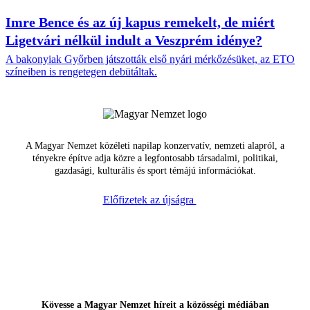
Imre Bence és az új kapus remekelt, de miért
Ligetvári nélkül indult a Veszprém idénye?
A bakonyiak Győrben játszották első nyári mérkőzésüket, az ETO
színeiben is rengetegen debütáltak.
A Magyar Nemzet közéleti napilap konzervatív, nemzeti alapról, a
tényekre építve adja közre a legfontosabb társadalmi, politikai,
gazdasági, kulturális és sport témájú információkat.
Előfizetek az újságra
Kövesse a Magyar Nemzet híreit a közösségi médiában