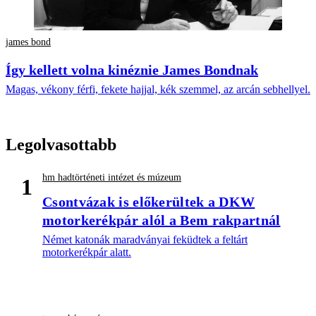
james bond
Így kellett volna kinéznie James Bondnak
Magas, vékony férfi, fekete hajjal, kék szemmel, az arcán sebhellyel.
Legolvasottabb
hm hadtörténeti intézet és múzeum
1
Csontvázak is előkerültek a DKW
motorkerékpár alól a Bem rakpartnál
Német katonák maradványai feküdtek a feltárt
motorkerékpár alatt.