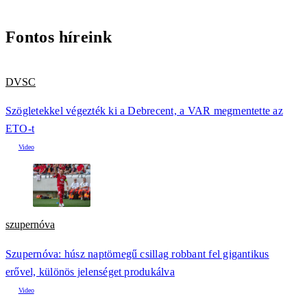
Fontos híreink
DVSC
Szögletekkel végezték ki a Debrecent, a VAR megmentette az
ETO-t
szupernóva
Szupernóva: húsz naptömegű csillag robbant fel gigantikus
erővel, különös jelenséget produkálva