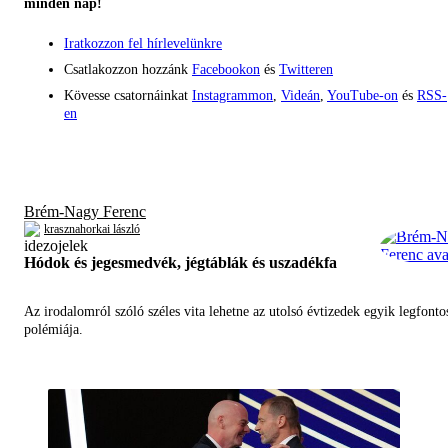
minden nap!
Iratkozzon fel hírlevelünkre
Csatlakozzon hozzánk
Facebookon
és
Twitteren
Kövesse csatornáinkat
Instagrammon
,
Videán
,
YouTube-on
és
RSS-
en
Brém-Nagy Ferenc
krasznahorkai lászló
Hódok és jegesmedvék, jégtáblák és uszadékfa
Az irodalomról szóló széles vita lehetne az utolsó évtizedek egyik legfont
polémiája.