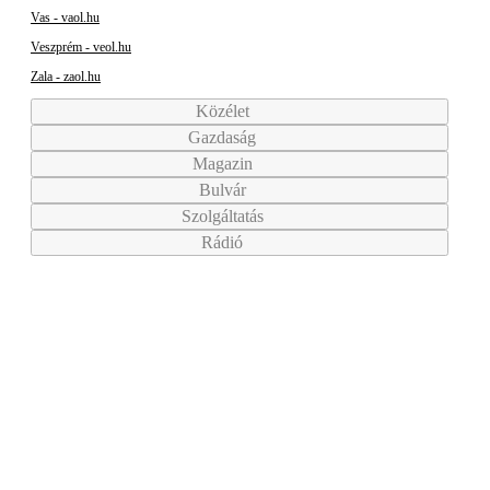
Vas - vaol.hu
Veszprém - veol.hu
Zala - zaol.hu
Közélet
Gazdaság
Magazin
Bulvár
Szolgáltatás
Rádió