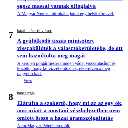
egész mással vannak elfoglalva
A Magyar Nemzet birtokába jutott egy belső körlevél.
kátai - németh vilmos
7
A gyűlölködő tiszás minisztert
visszaküldték a választókerületébe, de ott
sem hazudtolta meg magát
A kerületi polgármester minden vádat visszautasított és
közölte, hogy kútvízzel öntöznek, elkerülvén a még
nagyobb kárt.
napenergia
8
Elárulta a szakértő, hogy mi az az egy ok,
ami miatt a mostani vészhelyzetben nem
omlott össze a hazai áramszolgáltatás
Nem Magyar Péteréken múlt.