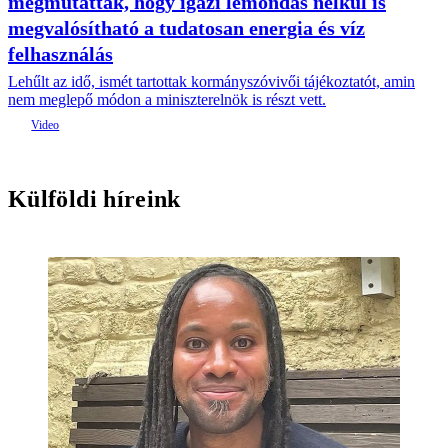
megmutatták, hogy igazi lemondás nélkül is
megvalósítható a tudatosan energia és víz
felhasználás
Lehűlt az idő, ismét tartottak kormányszóvivői tájékoztatót, amin
nem meglepő módon a miniszterelnök is részt vett.
Külföldi híreink