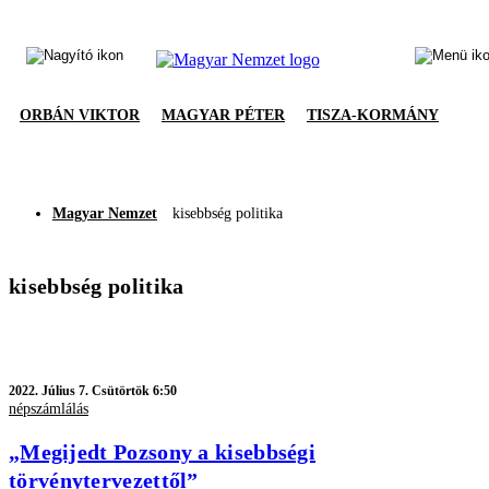
ORBÁN VIKTOR
MAGYAR PÉTER
TISZA-KORMÁNY
Magyar Nemzet
kisebbség politika
kisebbség politika
2022.
Július 7. Csütörtök 6:50
népszámlálás
„Megijedt Pozsony a kisebbségi
törvénytervezettől”