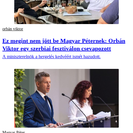
orbán viktor
Ez megint nem jött be Magyar Péternek: Orbán
Viktor egy szerbiai fesztiválon csevapozott
A miniszterelnök a hergelés kedvéért ismét hazudott.
Magyar Péter