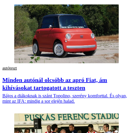
autóteszt
Minden autónál olcsóbb az apró Fiat, ám
kihívásokat tartogatott a teszten
Bájos a diákoknak is szánt Topolino, szerény komforttal. És olyan,
mint az IFA: mindig a sor elején halad.