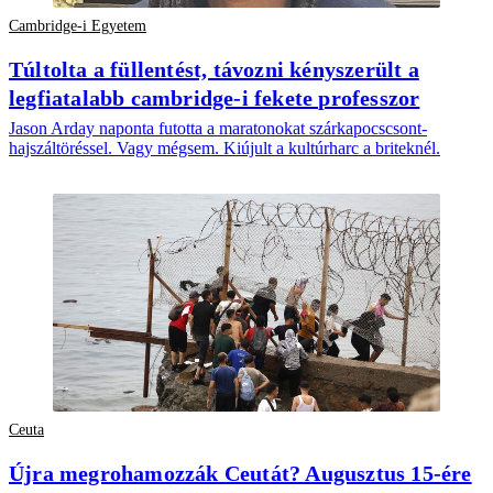
Cambridge-i Egyetem
Túltolta a füllentést, távozni kényszerült a
legfiatalabb cambridge-i fekete professzor
Jason Arday naponta futotta a maratonokat szárkapocscsont-
hajszáltöréssel. Vagy mégsem. Kiújult a kultúrharc a briteknél.
Ceuta
Újra megrohamozzák Ceutát? Augusztus 15-ére