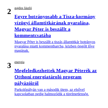
gajdos lászló
2
Egyre botrányosabb a Tisza-kormány
vízügyi államtitkárának nyaralása,
Magyar Péter is beszállt a
kommentcsatába
Magyar Péter is beszállt a tiszás államtitkár botrányos
nyaralása miatti kommentharcba, közben öngólt lőve
magának.
energia
3
Megfeledkezhettek Magyar Péterék az
Otthoni energiatároló program
pályázóiról
Parkolópályán van a második ütem, az elsővel
kapcsolatban pedig halmozódik a türelmetlenség.