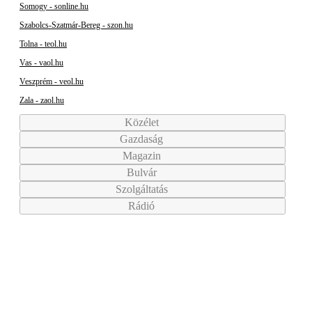
Somogy - sonline.hu
Szabolcs-Szatmár-Bereg - szon.hu
Tolna - teol.hu
Vas - vaol.hu
Veszprém - veol.hu
Zala - zaol.hu
Közélet
Gazdaság
Magazin
Bulvár
Szolgáltatás
Rádió