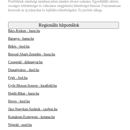
Portfóliónk minőségi tartalmat jelent minden olvasó számára. Egyedülálló elérést,
országos lefedettséget és változatos megjelenési lehetőséget biztosít. Folyamatosan
keressük az új irányokat és fejlődési lehetőségeket. Ez jövőnk záloga.
Regionális hírportálok
Bács-Kiskun - baon.hu
Baranya - bama.hu
Békés - beol.hu
Borsod-Abaúj-Zemplén - boon.hu
Csongrád - delmagyar.hu
Dunaújváros - duol.hu
Fejér - feol.hu
Győr-Moson-Sopron - kisalfold.hu
Hajdú-Bihar - haon.hu
Heves - heol.hu
Jász-Nagykun-Szolnok - szoljon.hu
Komárom-Esztergom - kemma.hu
Nógrád - nool.hu