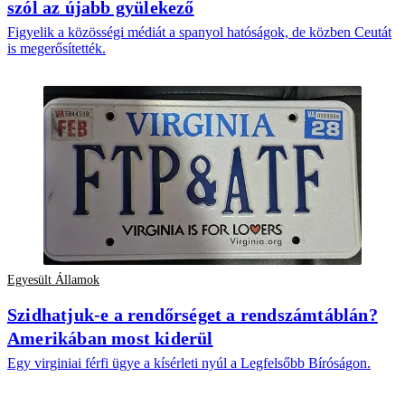
szól az újabb gyülekező
Figyelik a közösségi médiát a spanyol hatóságok, de közben Ceutát
is megerősítették.
Egyesült Államok
Szidhatjuk-e a rendőrséget a rendszámtáblán?
Amerikában most kiderül
Egy virginiai férfi ügye a kísérleti nyúl a Legfelsőbb Bíróságon.