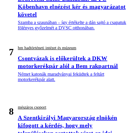
Köbenhavn elnézést kér és magyarázatot
követel
Szamba a szaunában – így értékelte a dán sajtó a csapatuk
fölényes győzelmét a DVSC otthonában.
hm hadtörténeti intézet és múzeum
7
Csontvázak is előkerültek a DKW
motorkerékpár alól a Bem rakpartnál
Német katonák maradványai feküdtek a feltárt
motorkerékpár alatt.
mészáros csoport
8
A Szentkirályi Magyarország elnökén
kifogott a kérdés, hogy mely