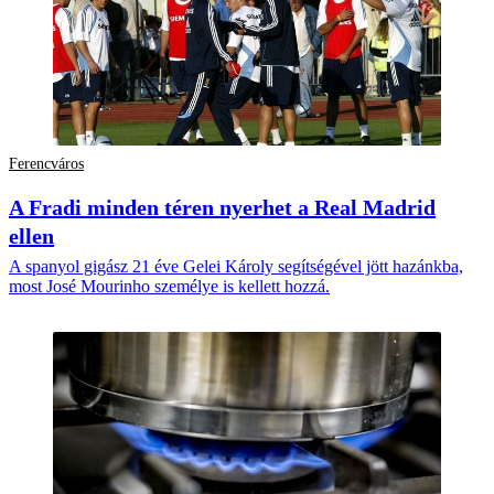
Ferencváros
A Fradi minden téren nyerhet a Real Madrid
ellen
A spanyol gigász 21 éve Gelei Károly segítségével jött hazánkba,
most José Mourinho személye is kellett hozzá.