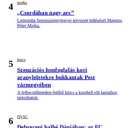
majka
4
„Csordában nagy arc”
Lemondta Sepsiszentgyörgyre tervezett fellépését Majoros
Péter Majka.
kincs
5
Szenzációs honfoglalás kori
aranyleletekre bukkantak Pest
vármegyében
A felbecsülhetetlen értékű kincs a korabeli elit tagjaihoz
tartozhatott.
DVSC
6
Debreceni balhé Dániában: az FC