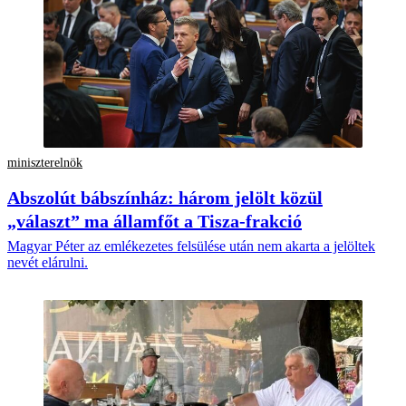
miniszterelnök
Abszolút bábszínház: három jelölt közül
„választ” ma államfőt a Tisza-frakció
Magyar Péter az emlékezetes felsülése után nem akarta a jelöltek
nevét elárulni.