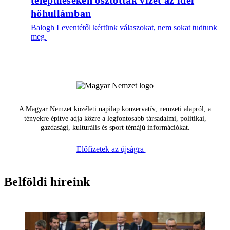
településeken osztottak vizet az idei
hőhullámban
Balogh Leventétől kértünk válaszokat, nem sokat tudtunk
meg.
A Magyar Nemzet közéleti napilap konzervatív, nemzeti alapról, a
tényekre építve adja közre a legfontosabb társadalmi, politikai,
gazdasági, kulturális és sport témájú információkat.
Előfizetek az újságra
Belföldi híreink