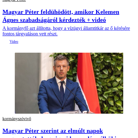
Magyar Péter feldühödött, amikor Kelemen
Ágnes szabadságáról kérdezték + videó
A kormányfő azt állította, hogy a vízügyi államtitkár az ő kérésére
fontos tárgyaláson vett részt.
kormányszóvivő
Magyar Péter szerint az elmúlt napok