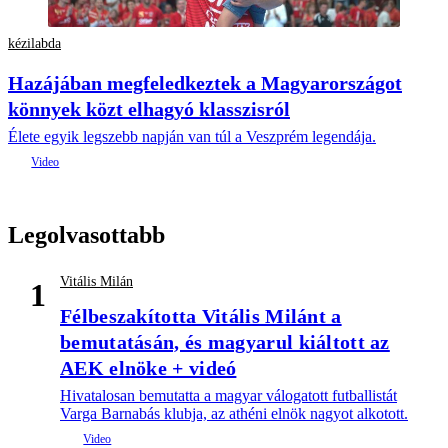
kézilabda
Hazájában megfeledkeztek a Magyarországot
könnyek közt elhagyó klasszisról
Élete egyik legszebb napján van túl a Veszprém legendája.
Legolvasottabb
Vitális Milán
1
Félbeszakította Vitális Milánt a
bemutatásán, és magyarul kiáltott az
AEK elnöke + videó
Hivatalosan bemutatta a magyar válogatott futballistát
Varga Barnabás klubja, az athéni elnök nagyot alkotott.