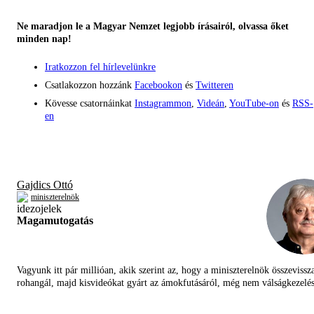
Ne maradjon le a Magyar Nemzet legjobb írásairól, olvassa őket
minden nap!
Iratkozzon fel hírlevelünkre
Csatlakozzon hozzánk
Facebookon
és
Twitteren
Kövesse csatornáinkat
Instagrammon
,
Videán
,
YouTube-on
és
RSS-
en
Gajdics Ottó
miniszterelnök
Magamutogatás
Vagyunk itt pár millióan, akik szerint az, hogy a miniszterelnök összevissz
rohangál, majd kisvideókat gyárt az ámokfutásáról, még nem válságkezelés