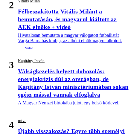
Vitális Milán
2
Félbeszakította Vitális Milánt a
bemutatásán, és magyarul kiáltott az
AEK elnöke + videó
Hivatalosan bemutatta a magyar válogatott futballistát
Varga Barnabás klubja, az athéni elnök nagyot alkotott.
Kapitány István
3
Válságkezelés helyett dobozolás:
energiakrízis dúl az országban, de
Kapitány István minisztériumában sokan
egész mással vannak elfoglalva
A Magyar Nemzet birtokába jutott egy belső körlevél.
mtva
4
Újabb visszakozás? Egyre több személyi