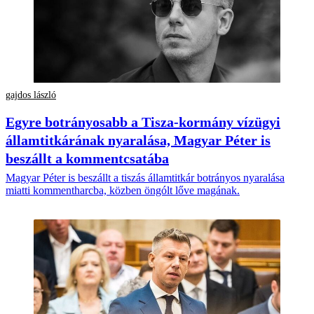
gajdos lászló
Egyre botrányosabb a Tisza-kormány vízügyi
államtitkárának nyaralása, Magyar Péter is
beszállt a kommentcsatába
Magyar Péter is beszállt a tiszás államtitkár botrányos nyaralása
miatti kommentharcba, közben öngólt lőve magának.