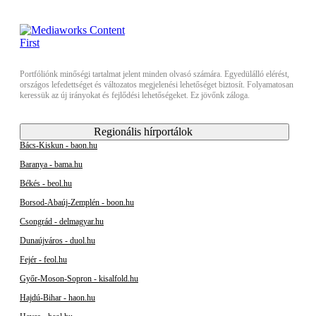
Portfóliónk minőségi tartalmat jelent minden olvasó számára. Egyedülálló elérést,
országos lefedettséget és változatos megjelenési lehetőséget biztosít. Folyamatosan
keressük az új irányokat és fejlődési lehetőségeket. Ez jövőnk záloga.
Regionális hírportálok
Bács-Kiskun - baon.hu
Baranya - bama.hu
Békés - beol.hu
Borsod-Abaúj-Zemplén - boon.hu
Csongrád - delmagyar.hu
Dunaújváros - duol.hu
Fejér - feol.hu
Győr-Moson-Sopron - kisalfold.hu
Hajdú-Bihar - haon.hu