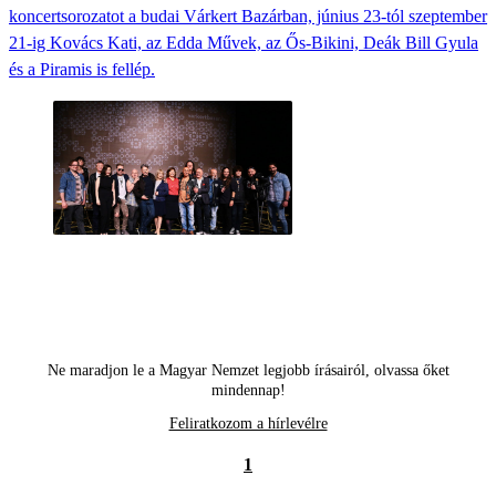
koncertsorozatot a budai Várkert Bazárban, június 23-tól szeptember
21-ig Kovács Kati, az Edda Művek, az Ős-Bikini, Deák Bill Gyula
és a Piramis is fellép.
Ne maradjon le a Magyar Nemzet legjobb írásairól, olvassa őket
mindennap!
Feliratkozom a hírlevélre
1