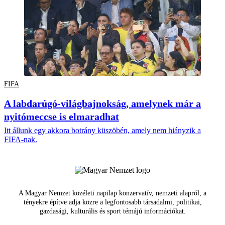
FIFA
A labdarúgó-világbajnokság, amelynek már a
nyitómeccse is elmaradhat
Itt állunk egy akkora botrány küszöbén, amely nem hiányzik a
FIFA-nak.
A Magyar Nemzet közéleti napilap konzervatív, nemzeti alapról, a
tényekre építve adja közre a legfontosabb társadalmi, politikai,
gazdasági, kulturális és sport témájú információkat.