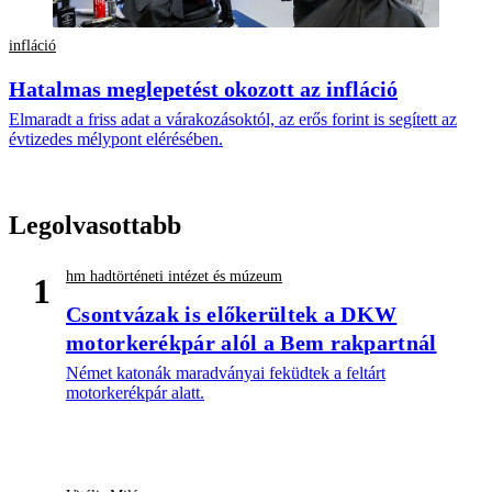
infláció
Hatalmas meglepetést okozott az infláció
Elmaradt a friss adat a várakozásoktól, az erős forint is segített az
évtizedes mélypont elérésében.
Legolvasottabb
hm hadtörténeti intézet és múzeum
1
Csontvázak is előkerültek a DKW
motorkerékpár alól a Bem rakpartnál
Német katonák maradványai feküdtek a feltárt
motorkerékpár alatt.