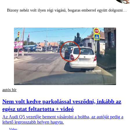
Bizony nehéz volt ilyen régi vágású, bogaras emberrel együtt dolgozni…
autós hír
Nem volt kedve parkolással vesződni, inkább az
egész utat feltartotta + videó
Az Audi Q5 vezetője bement vásárolni a boltba, az autóját pedig a
lehető legrosszabb helyen hagyta.