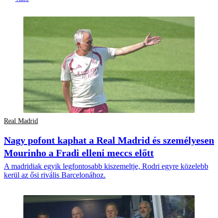
Real Madrid
Nagy pofont kaphat a Real Madrid és személyesen
Mourinho a Fradi elleni meccs előtt
A madridiak egyik legfontosabb kiszemeltje, Rodri egyre közelebb
kerül az ősi rivális Barcelonához.