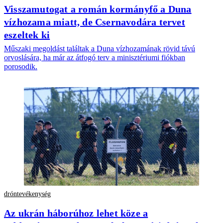
Visszamutogat a román kormányfő a Duna
vízhozama miatt, de Csernavodára tervet
eszeltek ki
Műszaki megoldást találtak a Duna vízhozamának rövid távú
orvoslására, ha már az átfogó terv a minisztériumi fiókban
porosodik.
dróntevékenység
Az ukrán háborúhoz lehet köze a