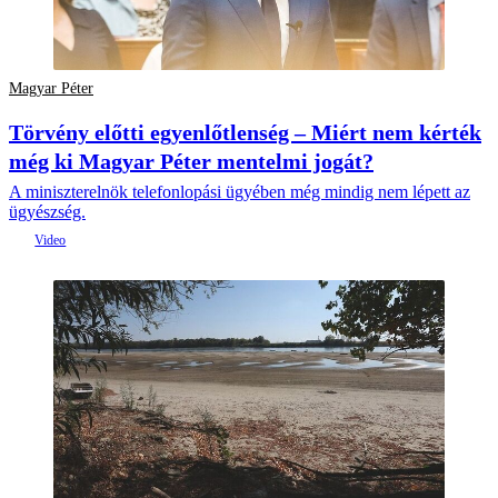
Magyar Péter
Törvény előtti egyenlőtlenség – Miért nem kérték
még ki Magyar Péter mentelmi jogát?
A miniszterelnök telefonlopási ügyében még mindig nem lépett az
ügyészség.