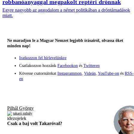
robbanóanyaggal megpakolt reptéri drónnak
Egyre nagyobb az aggodalom a német politikában a dróntámadások
miatt.
Ne maradjon le a Magyar Nemzet legjobb írásairól, olvassa őket
minden nap!
Iratkozzon fel hírlevelünkre
Csatlakozzon hozzánk
Facebookon
és
Twitteren
Kövesse csatornáinkat
Instagrammon
,
Videán
,
YouTube-on
és
RSS-
en
Pilhál György
takaró mihály
Csak a baj volt Takaróval?