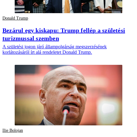
Donald Trump
Bezárul egy kiskapu: Trump fellép a születési
turizmussal szemben
A születési jogon járó állampolgárság megszerzésének
korlátozásáról írt alá rendeletet Donald Trump.
Ilie Bolojan