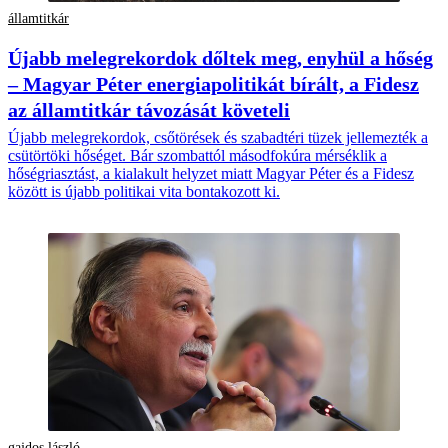
államtitkár
Újabb melegrekordok dőltek meg, enyhül a hőség
– Magyar Péter energiapolitikát bírált, a Fidesz
az államtitkár távozását követeli
Újabb melegrekordok, csőtörések és szabadtéri tüzek jellemezték a
csütörtöki hőséget. Bár szombattól másodfokúra mérséklik a
hőségriasztást, a kialakult helyzet miatt Magyar Péter és a Fidesz
között is újabb politikai vita bontakozott ki.
gajdos lászló