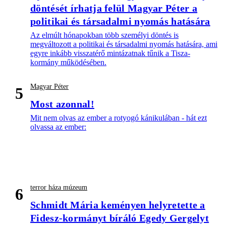
döntését írhatja felül Magyar Péter a
politikai és társadalmi nyomás hatására
Az elmúlt hónapokban több személyi döntés is
megváltozott a politikai és társadalmi nyomás hatására, ami
egyre inkább visszatérő mintázatnak tűnik a Tisza-
kormány működésében.
Magyar Péter
5
Most azonnal!
Mit nem olvas az ember a rotyogó kánikulában - hát ezt
olvassa az ember:
terror háza múzeum
6
Schmidt Mária keményen helyretette a
Fidesz-kormányt bíráló Egedy Gergelyt