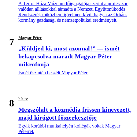
A Terror Háza Múzeum főigazgatója szerint a professzor
valótlan állításokkal támadta a Nemzeti Együttműködés
Rendszerét, miközben figyelmen kívül hagyta az Orbán-
kormány gazdasági és nemzetpolitikai eredményeit.
Magyar Péter
7
„Küldjed ki, most azonnal!” — ismét
bekapcsolva maradt Magyar Péter
mikrofonja
Ismét őszintén beszélt Magyar Péter.
hír tv
8
Megszólalt a közmédia frissen kinevezett,
majd kirúgott főszerkesztője
Egyik korábbi munkahelyén kollégák voltak Magyar
Péterrel.