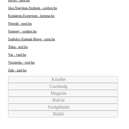
Heves - heol.hu
Jász-Nagykun-Szolnok - szoljon.hu
Komárom-Esztergom - kemma.hu
Nógrád - nool.hu
Somogy - sonline.hu
Szabolcs-Szatmár-Bereg - szon.hu
Tolna - teol.hu
Vas - vaol.hu
Veszprém - veol.hu
Zala - zaol.hu
Közélet
Gazdaság
Magazin
Bulvár
Szolgáltatás
Rádió