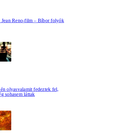
b Jean Reno-film – Bíbor folyók
én olyasvalamit fedeztek fel,
ég sohasem láttak