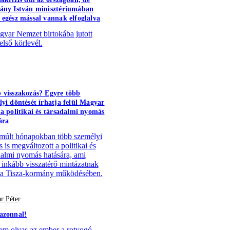
ány István minisztériumában
 egész mással vannak elfoglalva
yar Nemzet birtokába jutott
első körlevél.
 visszakozás? Egyre több
lyi döntését írhatja felül Magyar
 a politikai és társadalmi nyomás
ára
múlt hónapokban több személyi
 is megváltozott a politikai és
dalmi nyomás hatására, ami
 inkább visszatérő mintázatnak
 a Tisza-kormány működésében.
r Péter
azonnal!
em olvas az ember a rotyogó