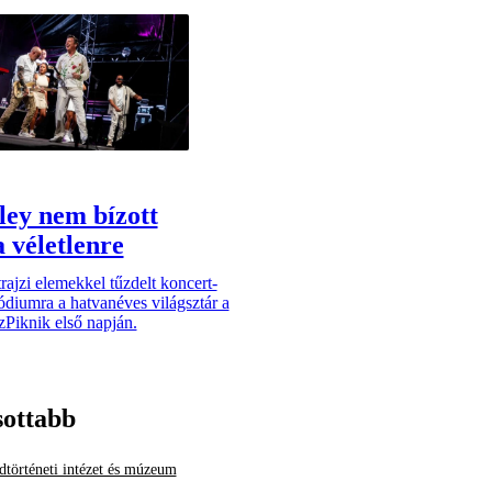
ley nem bízott
 véletlenre
rajzi elemekkel tűzdelt koncert-
ódiumra a hatvanéves világsztár a
zPiknik első napján.
sottabb
történeti intézet és múzeum