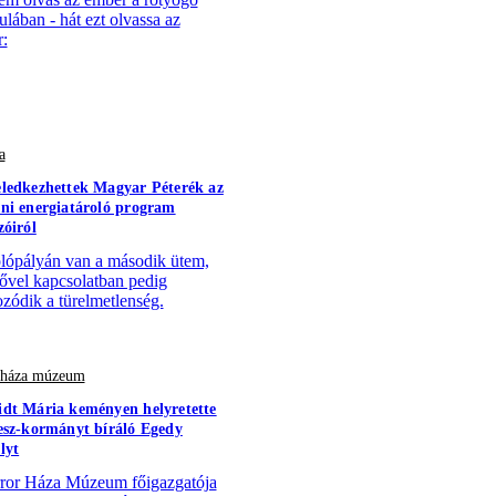
ulában - hát ezt olvassa az
:
a
ledkezhettek Magyar Péterék az
ni energiatároló program
zóiról
lópályán van a második ütem,
sővel kapcsolatban pedig
zódik a türelmetlenség.
r háza múzeum
dt Mária keményen helyretette
esz-kormányt bíráló Egedy
lyt
ror Háza Múzeum főigazgatója