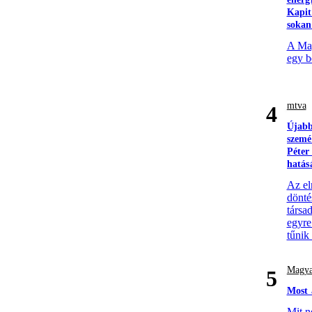
Kapit
sokan
A Mag
egy b
mtva
4
Újabb
szemé
Péter
hatás
Az el
döntés
társa
egyre
tűnik
Magya
5
Most 
Mit n