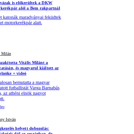
vázak is előkerültek a DKW
kerékpár alól a Bem rakpartnál
 katonák maradványai feküdtek
árt motorkerékpár alatt.
s Milán
szakította Vitális Milánt a
atásán, és magyarul kiáltott az
lnöke + videó
alosan bemutatta a magyar
atott futballistát Varga Barnabás
a, az athéni elnök nagyot
tt.
ny István
gkezelés helyett dobozolás:
iakrízis dúl az országban, de