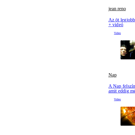
jean reno
Az öt legjob
+ videó
Nap
A Nap felszín
amit eddig m