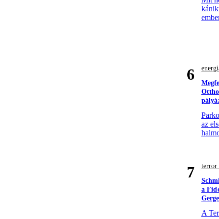
kánik
ember
energi
6
Megfe
Ottho
pályá
Parko
az el
halmo
terro
7
Schmi
a Fid
Gerge
A Ter