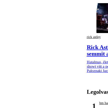
rick astley
Rick Ast
semmit a
Hatalmas, élet
showt vitt a p
Paloznaki Jaz
Legolva
hm had
1