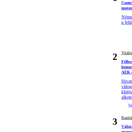
Csont
motor
Német
a felt
Vitáli
2
Félbe
bemut
AEK e
Hivat
válog
klubj
alkoto
Kapitá
3
Válsá
energ