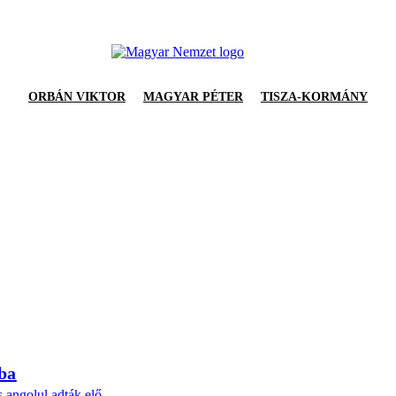
ORBÁN VIKTOR
MAGYAR PÉTER
TISZA-KORMÁNY
sba
s angolul adták elő.