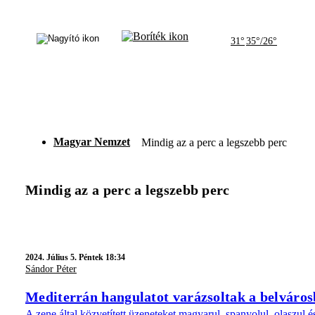
31°
35°/26°
Magyar Nemzet
Mindig az a perc a legszebb perc
Mindig az a perc a legszebb perc
2024.
Július 5. Péntek 18:34
Sándor Péter
Mediterrán hangulatot varázsoltak a belváro
A zene által közvetített üzeneteket magyarul, spanyolul, olaszul é