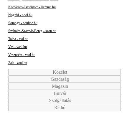
Komárom-Esztergom - kemma.hu
Nógrád - nool.hu
Somogy - sonline.hu
Szabolcs-Szatmár-Bereg - szon.hu
Tolna - teol.hu
Vas - vaol.hu
Veszprém - veol.hu
Zala - zaol.hu
Közélet
Gazdaság
Magazin
Bulvár
Szolgáltatás
Rádió