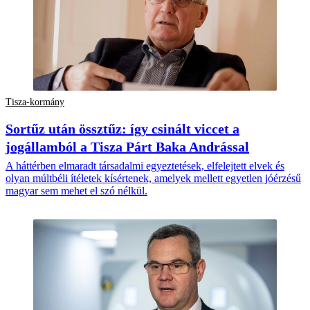
Tisza-kormány
Sortűz után össztűz: így csinált viccet a
jogállamból a Tisza Párt Baka Andrással
A háttérben elmaradt társadalmi egyeztetések, elfelejtett elvek és
olyan múltbéli ítéletek kísértenek, amelyek mellett egyetlen jóérzésű
magyar sem mehet el szó nélkül.