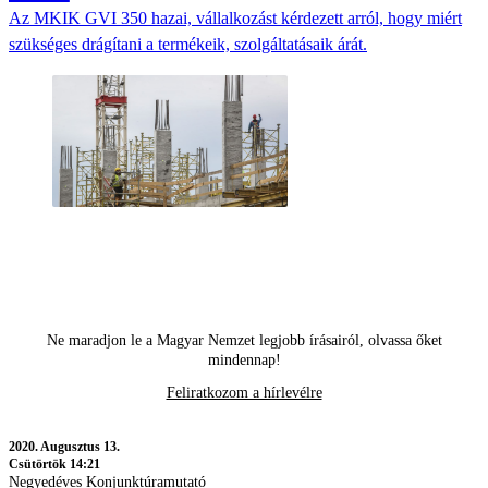
Az MKIK GVI 350 hazai, vállalkozást kérdezett arról, hogy miért
szükséges drágítani a termékeik, szolgáltatásaik árát.
Ne maradjon le a Magyar Nemzet legjobb írásairól, olvassa őket
mindennap!
Feliratkozom a hírlevélre
2020.
Augusztus 13.
Csütörtök 14:21
Negyedéves Konjunktúramutató