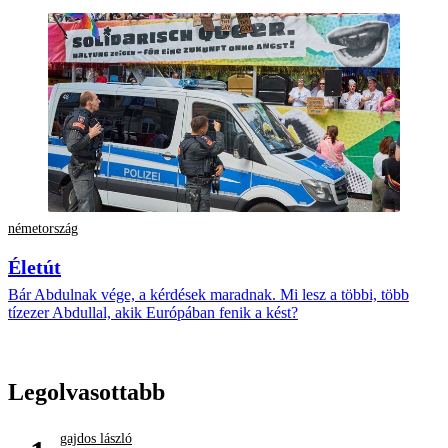
németország
Életút
Bár Abdulnak vége, a kérdések maradnak. Mi lesz a többi, több
tízezer Abdullal, akik Európában fenik a kést?
Legolvasottabb
gajdos lászló