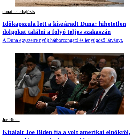
dunai teherhajózás
Időkapszula lett a kiszáradt Duna: hihetetlen
dolgokat találni a folyó teljes szakaszán
A Duna egyszerre nyújt hátborzongató és lenyűgöző látványt.
Joe Biden
Kitálalt Joe Biden fia a volt amerikai elnökről,