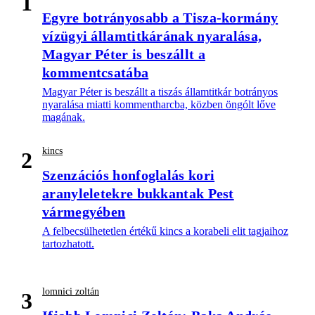
1
Egyre botrányosabb a Tisza-kormány
vízügyi államtitkárának nyaralása,
Magyar Péter is beszállt a
kommentcsatába
Magyar Péter is beszállt a tiszás államtitkár botrányos
nyaralása miatti kommentharcba, közben öngólt lőve
magának.
kincs
2
Szenzációs honfoglalás kori
aranyleletekre bukkantak Pest
vármegyében
A felbecsülhetetlen értékű kincs a korabeli elit tagjaihoz
tartozhatott.
lomnici zoltán
3