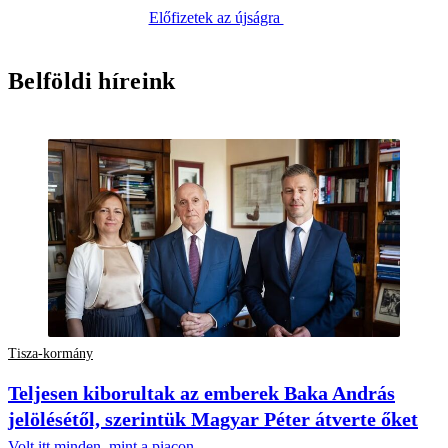
Előfizetek az újságra
Belföldi híreink
Tisza-kormány
Teljesen kiborultak az emberek Baka András
jelölésétől, szerintük Magyar Péter átverte őket
Volt itt minden, mint a piacon.