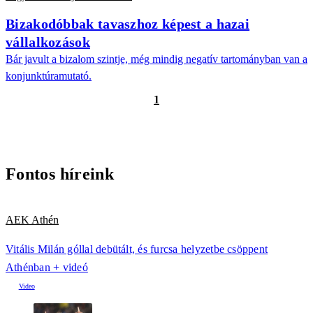
Bizakodóbbak tavaszhoz képest a hazai
vállalkozások
Bár javult a bizalom szintje, még mindig negatív tartományban van a
konjunktúramutató.
1
Fontos híreink
AEK Athén
Vitális Milán góllal debütált, és furcsa helyzetbe csöppent
Athénban + videó