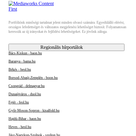
Portfóliónk minőségi tartalmat jelent minden olvasó számára. Egyedülálló elérést,
országos lefedettséget és változatos megjelenési lehetőséget biztosít. Folyamatosan
keressük az új irányokat és fejlődési lehetőségeket. Ez jövőnk záloga.
Regionális hírportálok
Bács-Kiskun - baon.hu
Baranya - bama.hu
Békés - beol.hu
Borsod-Abaúj-Zemplén - boon.hu
Csongrád - delmagyar.hu
Dunaújváros - duol.hu
Fejér - feol.hu
Győr-Moson-Sopron - kisalfold.hu
Hajdú-Bihar - haon.hu
Heves - heol.hu
Jász-Nagykun-Szolnok - szoljon.hu