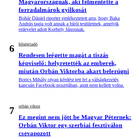
Magyarországnak, aki felmentette a
forradalmárok gyilkosát
Bohár Dániel riporter emlékeztetett arra, hogy Baka
András tagja volt annak a bírói testületnek, amelyik
enlevelet adott Korbely Jánosnak.
hőségriadó
6
Rendesen leégette magát a tiszás
képviselő: helyretették az emberek,
miután Orbán Viktorba akart belerúgni
Borics Mihály olyan kérdést tett fel a válságkezelés
kapcsán Facebook-posztjában, amit nem kellett volna.
orbán viktor
7
Ez megint nem jött be Magyar Péternek:
Orbán Viktor egy szerbiai fesztiválon
csevapozott