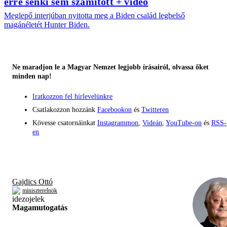
erre senki sem számított + videó
Meglepő interjúban nyitotta meg a Biden család legbelső
magánéletét Hunter Biden.
Ne maradjon le a Magyar Nemzet legjobb írásairól, olvassa őket
minden nap!
Iratkozzon fel hírlevelünkre
Csatlakozzon hozzánk
Facebookon
és
Twitteren
Kövesse csatornáinkat
Instagrammon
,
Videán
,
YouTube-on
és
RSS-
en
Gajdics Ottó
miniszterelnök
Magamutogatás