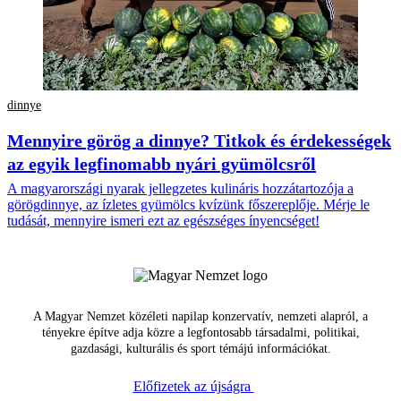
dinnye
Mennyire görög a dinnye? Titkok és érdekességek
az egyik legfinomabb nyári gyümölcsről
A magyarországi nyarak jellegzetes kulináris hozzátartozója a
görögdinnye, az ízletes gyümölcs kvízünk főszereplője. Mérje le
tudását, mennyire ismeri ezt az egészséges ínyencséget!
A Magyar Nemzet közéleti napilap konzervatív, nemzeti alapról, a
tényekre építve adja közre a legfontosabb társadalmi, politikai,
gazdasági, kulturális és sport témájú információkat.
Előfizetek az újságra