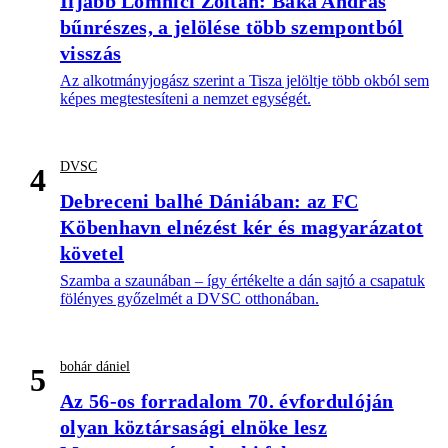
Ifjabb Lomnici Zoltán: Baka András
bűnrészes, a jelölése több szempontból
visszás
Az alkotmányjogász szerint a Tisza jelöltje több okból sem
képes megtestesíteni a nemzet egységét.
DVSC
4
Debreceni balhé Dániában: az FC
Köbenhavn elnézést kér és magyarázatot
követel
Szamba a szaunában – így értékelte a dán sajtó a csapatuk
fölényes győzelmét a DVSC otthonában.
bohár dániel
5
Az 56-os forradalom 70. évfordulóján
olyan köztársasági elnöke lesz