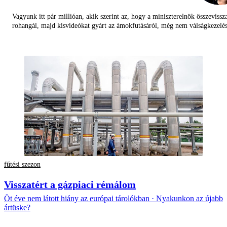
Vagyunk itt pár millióan, akik szerint az, hogy a miniszterelnök összevissz
rohangál, majd kisvideókat gyárt az ámokfutásáról, még nem válságkezelés
fűtési szezon
Visszatért a gázpiaci rémálom
Öt éve nem látott hiány az európai tárolókban · Nyakunkon az újabb
ártüske?