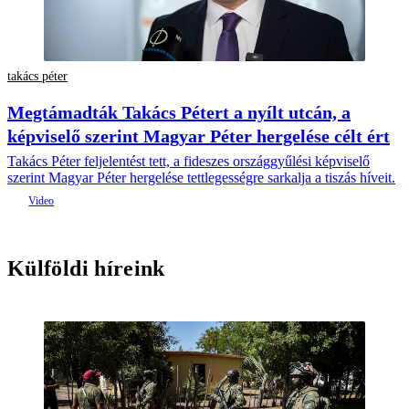
takács péter
Megtámadták Takács Pétert a nyílt utcán, a
képviselő szerint Magyar Péter hergelése célt ért
Takács Péter feljelentést tett, a fideszes országgyűlési képviselő
szerint Magyar Péter hergelése tettlegességre sarkalja a tiszás híveit.
Külföldi híreink