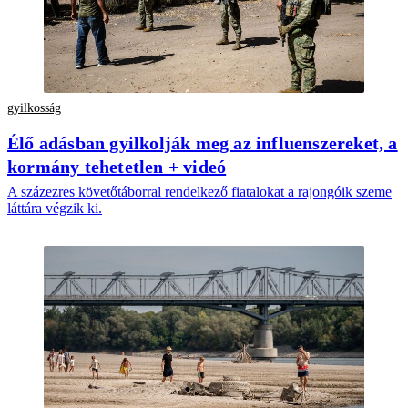
gyilkosság
Élő adásban gyilkolják meg az influenszereket, a
kormány tehetetlen + videó
A százezres követőtáborral rendelkező fiatalokat a rajongóik szeme
láttára végzik ki.