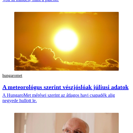
hungaromet
A meteorológus szerint vészjóslóak júliusi adatok
A HungaroMet mérései szerint az átlagos havi csapadék alig
negyede hullott le.