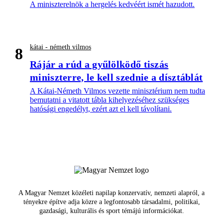
A miniszterelnök a hergelés kedvéért ismét hazudott.
kátai - németh vilmos
8
Rájár a rúd a gyűlölködő tiszás
miniszterre, le kell szednie a dísztáblát
A Kátai-Németh Vilmos vezette minisztérium nem tudta
bemutatni a vitatott tábla kihelyezéséhez szükséges
hatósági engedélyt, ezért azt el kell távolítani.
A Magyar Nemzet közéleti napilap konzervatív, nemzeti alapról, a
tényekre építve adja közre a legfontosabb társadalmi, politikai,
gazdasági, kulturális és sport témájú információkat.