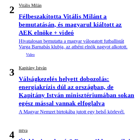
Vitális Milán
2
Félbeszakította Vitális Milánt a
bemutatásán, és magyarul kiáltott az
AEK elnöke + videó
Hivatalosan bemutatta a magyar válogatott futballistát
Varga Barnabás klubja, az athéni elnök nagyot alkotott.
Kapitány István
3
Válságkezelés helyett dobozolás:
energiakrízis dúl az országban, de
Kapitány István minisztériumában sokan
egész mással vannak elfoglalva
A Magyar Nemzet birtokába jutott egy belső körlevél.
mtva
4