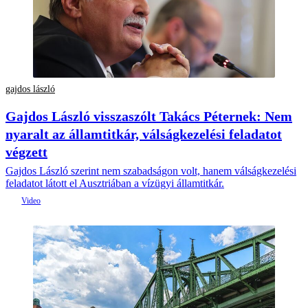
gajdos lászló
Gajdos László visszaszólt Takács Péternek: Nem
nyaralt az államtitkár, válságkezelési feladatot
végzett
Gajdos László szerint nem szabadságon volt, hanem válságkezelési
feladatot látott el Ausztriában a vízügyi államtitkár.