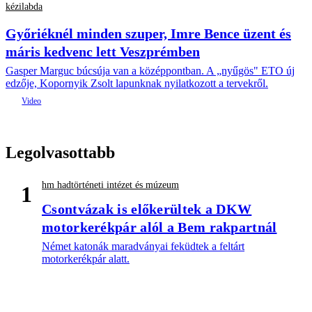
kézilabda
Győriéknél minden szuper, Imre Bence üzent és
máris kedvenc lett Veszprémben
Gasper Marguc búcsúja van a középpontban. A „nyűgös" ETO új
edzője, Kopornyik Zsolt lapunknak nyilatkozott a tervekről.
Legolvasottabb
hm hadtörténeti intézet és múzeum
1
Csontvázak is előkerültek a DKW
motorkerékpár alól a Bem rakpartnál
Német katonák maradványai feküdtek a feltárt
motorkerékpár alatt.