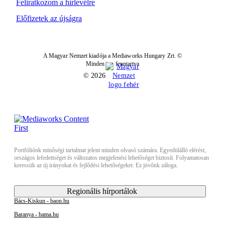
Feliratkozom a hírlevélre
Előfizetek az újságra
A Magyar Nemzet kiadója a Mediaworks Hungary Zrt. ©
Minden jog fenntartva
© 2026
Portfóliónk minőségi tartalmat jelent minden olvasó számára. Egyedülálló elérést,
országos lefedettséget és változatos megjelenési lehetőséget biztosít. Folyamatosan
keressük az új irányokat és fejlődési lehetőségeket. Ez jövőnk záloga.
Regionális hírportálok
Bács-Kiskun - baon.hu
Baranya - bama.hu