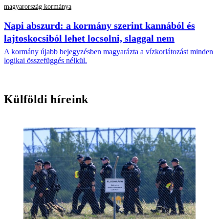
magyarország kormánya
Napi abszurd: a kormány szerint kannából és
lajtoskocsiból lehet locsolni, slaggal nem
A kormány újabb bejegyzésben magyarázta a vízkorlátozást minden
logikai összefüggés nélkül.
Külföldi híreink