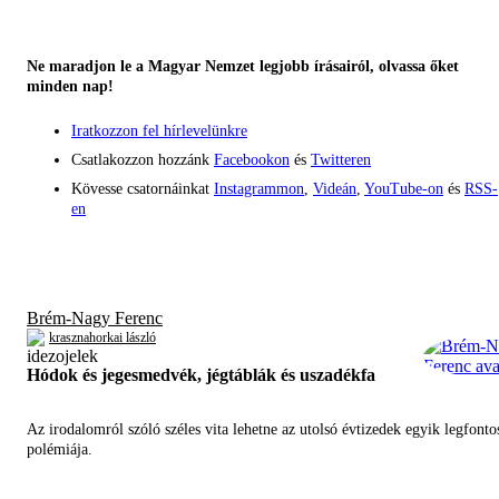
Ne maradjon le a Magyar Nemzet legjobb írásairól, olvassa őket
minden nap!
Iratkozzon fel hírlevelünkre
Csatlakozzon hozzánk
Facebookon
és
Twitteren
Kövesse csatornáinkat
Instagrammon
,
Videán
,
YouTube-on
és
RSS-
en
Brém-Nagy Ferenc
krasznahorkai lászló
Hódok és jegesmedvék, jégtáblák és uszadékfa
Az irodalomról szóló széles vita lehetne az utolsó évtizedek egyik legfont
polémiája.