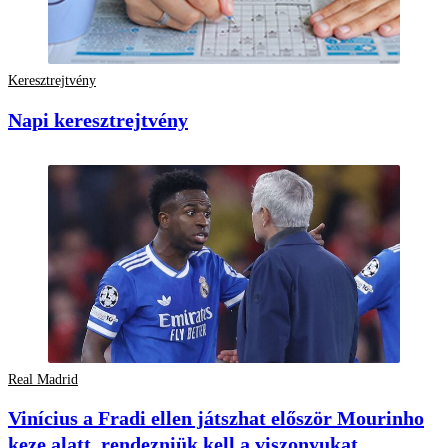
Keresztrejtvény
Napi keresztrejtvény
Real Madrid
Vinícius a Fradi ellen játszhat először Mourinho
keze alatt, rendezniük kell a viszonyukat