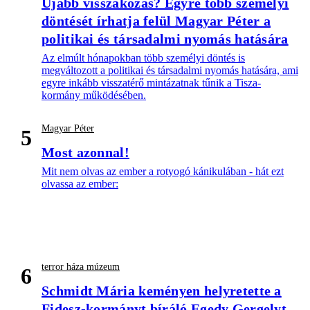
Újabb visszakozás? Egyre több személyi
döntését írhatja felül Magyar Péter a
politikai és társadalmi nyomás hatására
Az elmúlt hónapokban több személyi döntés is
megváltozott a politikai és társadalmi nyomás hatására, ami
egyre inkább visszatérő mintázatnak tűnik a Tisza-
kormány működésében.
Magyar Péter
5
Most azonnal!
Mit nem olvas az ember a rotyogó kánikulában - hát ezt
olvassa az ember:
terror háza múzeum
6
Schmidt Mária keményen helyretette a
Fidesz-kormányt bíráló Egedy Gergelyt