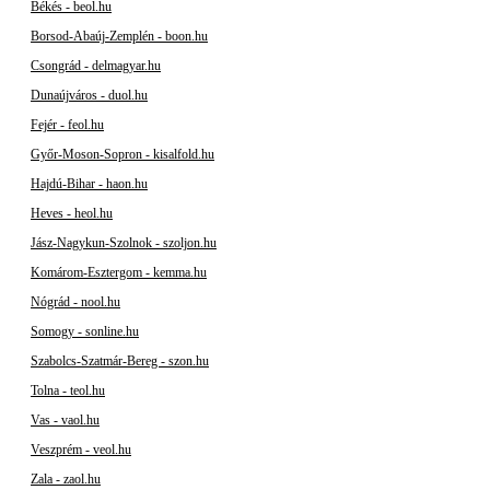
Békés - beol.hu
Borsod-Abaúj-Zemplén - boon.hu
Csongrád - delmagyar.hu
Dunaújváros - duol.hu
Fejér - feol.hu
Győr-Moson-Sopron - kisalfold.hu
Hajdú-Bihar - haon.hu
Heves - heol.hu
Jász-Nagykun-Szolnok - szoljon.hu
Komárom-Esztergom - kemma.hu
Nógrád - nool.hu
Somogy - sonline.hu
Szabolcs-Szatmár-Bereg - szon.hu
Tolna - teol.hu
Vas - vaol.hu
Veszprém - veol.hu
Zala - zaol.hu