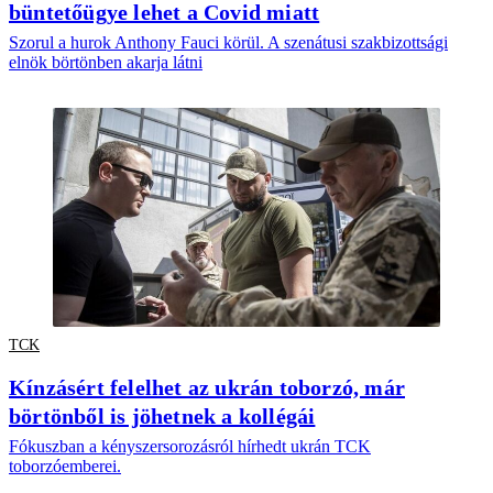
büntetőügye lehet a Covid miatt
Szorul a hurok Anthony Fauci körül. A szenátusi szakbizottsági
elnök börtönben akarja látni
TCK
Kínzásért felelhet az ukrán toborzó, már
börtönből is jöhetnek a kollégái
Fókuszban a kényszersorozásról hírhedt ukrán TCK
toborzóemberei.