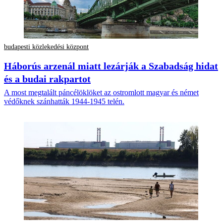
budapesti közlekedési központ
Háborús arzenál miatt lezárják a Szabadság hidat
és a budai rakpartot
A most megtalált páncélöklöket az ostromlott magyar és német
védőknek szánhatták 1944-1945 telén.