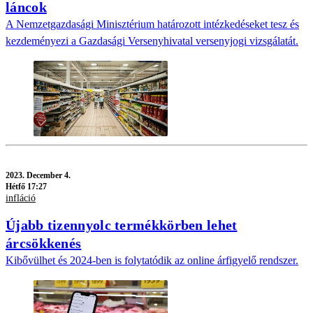
láncok
A Nemzetgazdasági Minisztérium határozott intézkedéseket tesz és
kezdeményezi a Gazdasági Versenyhivatal versenyjogi vizsgálatát.
2023.
December 4.
Hétfő 17:27
infláció
Újabb tizennyolc termékkörben lehet
árcsökkenés
Kibővülhet és 2024-ben is folytatódik az online árfigyelő rendszer.