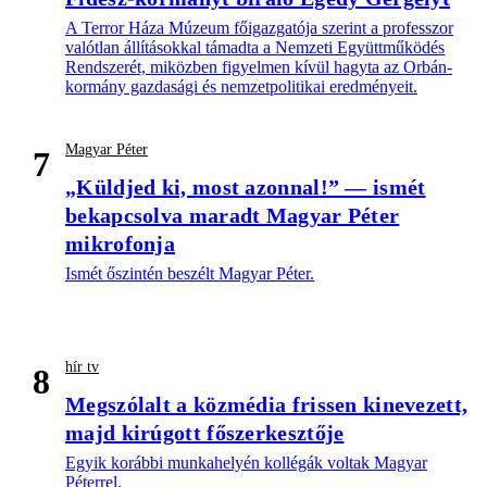
A Terror Háza Múzeum főigazgatója szerint a professzor
valótlan állításokkal támadta a Nemzeti Együttműködés
Rendszerét, miközben figyelmen kívül hagyta az Orbán-
kormány gazdasági és nemzetpolitikai eredményeit.
Magyar Péter
7
„Küldjed ki, most azonnal!” — ismét
bekapcsolva maradt Magyar Péter
mikrofonja
Ismét őszintén beszélt Magyar Péter.
hír tv
8
Megszólalt a közmédia frissen kinevezett,
majd kirúgott főszerkesztője
Egyik korábbi munkahelyén kollégák voltak Magyar
Péterrel.