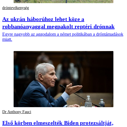
dróntevékenység
Az ukrán háborúhoz lehet köze a
robbanóanyaggal megpakolt reptéri drónnak
Egyre nagyobb az aggodalom a német politikában a dróntámadások
miatt.
Dr Anthony Fauci
Első körben elmeszelték Biden protezsáltját,