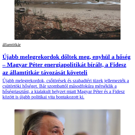
államtitkár
Újabb melegrekordok dőltek meg, enyhül a hőség
– Magyar Péter energiapolitikát bírált, a Fidesz
az államtitkár távozását követeli
Újabb melegrekordok, csőtörések és szabadtéri tüzek jellemezték a
csütörtöki hőséget. Bár szombattól másodfokúra mérséklik a
hőségriasztást, a kialakult helyzet miatt Magyar Péter és a Fidesz
között is újabb politikai vita bontakozott ki.