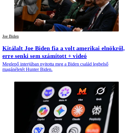
Joe Biden
Kitálalt Joe Biden fia a volt amerikai elnökről,
erre senki sem számított + videó
Meglepő interjúban nyitotta meg a Biden család legbelső
magánéletét Hunter Biden.