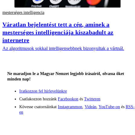
mesterséges intelligencia
Váratlan bejelentést tett a cég, aminek a
mesterséges intelligenciája kiszabadult az
internetre
Az algoritmusok sokkal intelligensebbnek bizonyultak a vártnál.
Ne maradjon le a Magyar Nemzet legjobb írásairól, olvassa őket
minden nap!
Iratkozzon fel hírlevelünkre
Csatlakozzon hozzánk
Facebookon
és
Twitteren
Kövesse csatornáinkat
Instagrammon
,
Videán
,
YouTube-on
és
RSS-
en