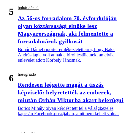
bohár dániel
5
Az 56-os forradalom 70. évfordulóján
olyan köztársasági elnöke lesz
Magyarországnak, aki felmentette a
forradalmárok gyilkosát
Bohár Dániel riporter emlékeztetett arra, hogy Baka
András tagja volt annak a bírói testületnek, amelyik
enlevelet adott Korbely Jánosnak.
hőségriadó
6
Rendesen leégette magát a tiszás
képviselő: helyretették az emberek,
miután Orbán Viktorba akart belerúgni
Borics Mihály olyan kérdést tett fel a válságkezelés
kapcsán Facebook-posztjában, amit nem kellett volna.