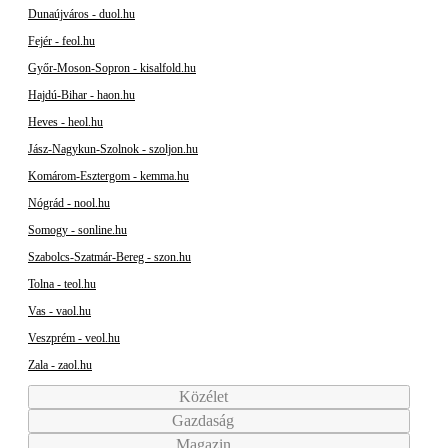
Dunaújváros - duol.hu
Fejér - feol.hu
Győr-Moson-Sopron - kisalfold.hu
Hajdú-Bihar - haon.hu
Heves - heol.hu
Jász-Nagykun-Szolnok - szoljon.hu
Komárom-Esztergom - kemma.hu
Nógrád - nool.hu
Somogy - sonline.hu
Szabolcs-Szatmár-Bereg - szon.hu
Tolna - teol.hu
Vas - vaol.hu
Veszprém - veol.hu
Zala - zaol.hu
Közélet
Gazdaság
Magazin