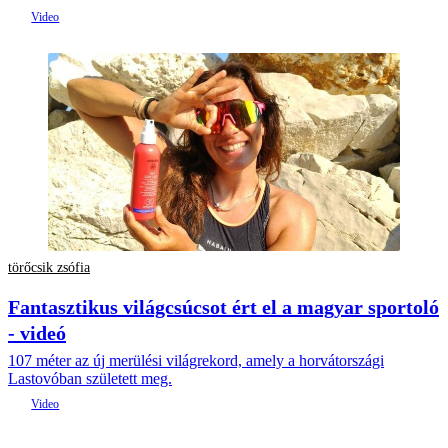
törőcsik zsófia
Fantasztikus világcsúcsot ért el a magyar sportoló
- videó
107 méter az új merülési világrekord, amely a horvátországi
Lastovóban született meg.