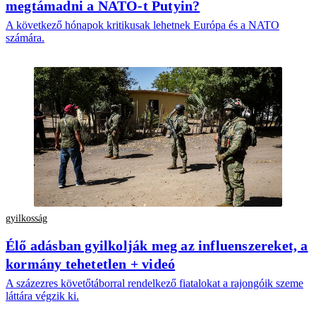
megtámadni a NATO-t Putyin?
A következő hónapok kritikusak lehetnek Európa és a NATO
számára.
gyilkosság
Élő adásban gyilkolják meg az influenszereket, a
kormány tehetetlen + videó
A százezres követőtáborral rendelkező fiatalokat a rajongóik szeme
láttára végzik ki.