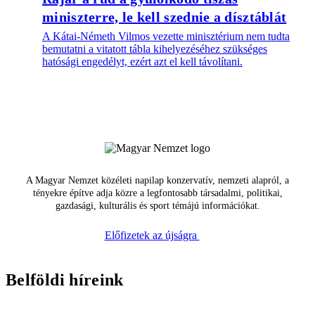
miniszterre, le kell szednie a dísztáblát
A Kátai-Németh Vilmos vezette minisztérium nem tudta
bemutatni a vitatott tábla kihelyezéséhez szükséges
hatósági engedélyt, ezért azt el kell távolítani.
A Magyar Nemzet közéleti napilap konzervatív, nemzeti alapról, a
tényekre építve adja közre a legfontosabb társadalmi, politikai,
gazdasági, kulturális és sport témájú információkat.
Előfizetek az újságra
Belföldi híreink