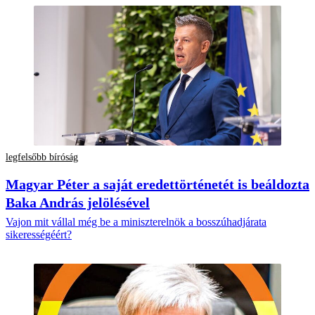
legfelsőbb bíróság
Magyar Péter a saját eredettörténetét is beáldozta
Baka András jelölésével
Vajon mit vállal még be a miniszterelnök a bosszúhadjárata
sikerességéért?