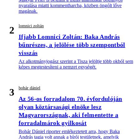
nyaralása miatti kommentharcba, közben öngólt lőve
magának.
lomnici zoltán
2
Ifjabb Lomnici Zoltán: Baka András
bűnrészes, a jelölése több szempontból
visszás
Az alkotmányjogász szerint a Tisza jelöltje több okból sem
képes megtestesíteni a nemzet egységét.
bohár dániel
3
Az 56-os forradalom 70. évfordulóján
olyan köztársasági elnöke lesz
Magyarországnak, aki felmentette a
forradalmárok gyilkosát
Bohár Dániel riporter emlékeztetett arra, hogy Baka
András tagja volt annak a bírói testületnek, amelyik