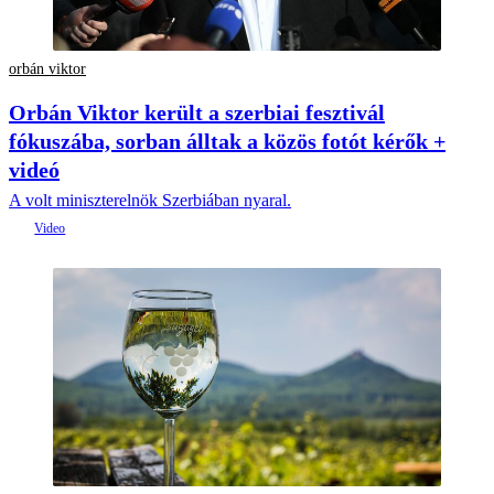
orbán viktor
Orbán Viktor került a szerbiai fesztivál
fókuszába, sorban álltak a közös fotót kérők +
videó
A volt miniszterelnök Szerbiában nyaral.