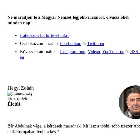
Ne maradjon le a Magyar Nemzet legjobb írásairól, olvassa őket
minden nap!
Iratkozzon fel hírlevelünkre
Csatlakozzon hozzánk
Facebookon
és
Twitteren
Kövesse csatornáinkat
Instagrammon
,
Videán
,
YouTube-on
és
RSS-
en
Hegyi Zoltán
németország
Életút
Bár Abdulnak vége, a kérdések maradnak. Mi lesz a többi, több tízezer Abd
akik Európában fenik a kést?