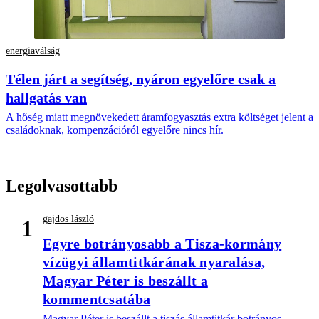
energiaválság
Télen járt a segítség, nyáron egyelőre csak a
hallgatás van
A hőség miatt megnövekedett áramfogyasztás extra költséget jelent a
családoknak, kompenzációról egyelőre nincs hír.
Legolvasottabb
gajdos lászló
1
Egyre botrányosabb a Tisza-kormány
vízügyi államtitkárának nyaralása,
Magyar Péter is beszállt a
kommentcsatába
Magyar Péter is beszállt a tiszás államtitkár botrányos