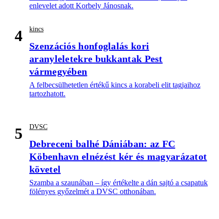
enlevelet adott Korbely Jánosnak.
kincs
4
Szenzációs honfoglalás kori
aranyleletekre bukkantak Pest
vármegyében
A felbecsülhetetlen értékű kincs a korabeli elit tagjaihoz
tartozhatott.
DVSC
5
Debreceni balhé Dániában: az FC
Köbenhavn elnézést kér és magyarázatot
követel
Szamba a szaunában – így értékelte a dán sajtó a csapatuk
fölényes győzelmét a DVSC otthonában.