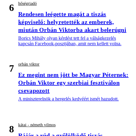
hőségriadó
6
Rendesen leégette magát a tiszás
képviselő: helyretették az emberek,
miután Orbán Viktorba akart belerúgni
Borics Mihály olyan kérdést tett fel a válságkezelés
kapcsán Facebook-posztjában, amit nem kellett volna.
orbán viktor
7
Ez megint nem jött be Magyar Péternek:
Orbán Viktor egy szerbiai fesztiválon
csevapozott
A miniszterelnök a hergelés kedvéért ismét hazudott.
kátai - németh vilmos
8
Rájár a rúd a gyűlölködő tiszás