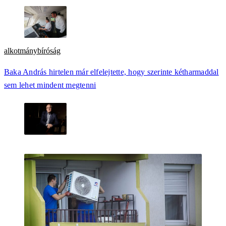
alkotmánybíróság
Baka András hirtelen már elfelejtette, hogy szerinte kétharmaddal
sem lehet mindent megtenni