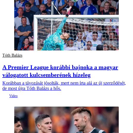
Tóth Balázs
A Premier League korábbi bajnoka a magyar
válogatott kulcsemberének hízeleg
Korábban a távozását jósolták, mert nem írta alá az új szerződését,
de most újra Tóth Balázs a hős.