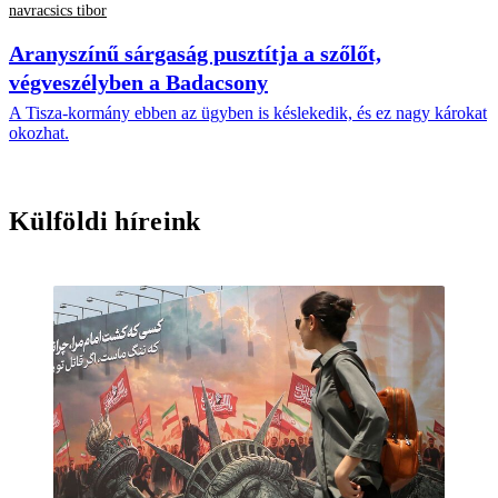
navracsics tibor
Aranyszínű sárgaság pusztítja a szőlőt,
végveszélyben a Badacsony
A Tisza-kormány ebben az ügyben is késlekedik, és ez nagy károkat
okozhat.
Külföldi híreink