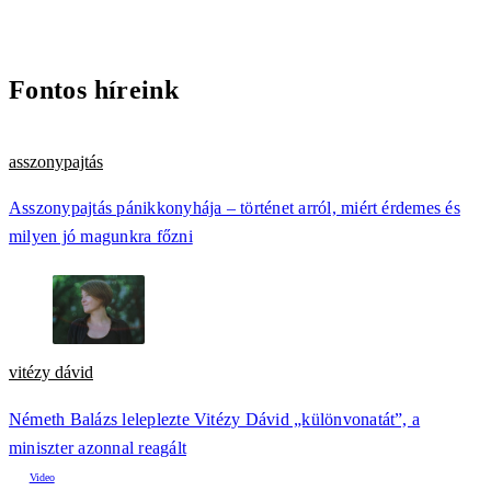
Fontos híreink
asszonypajtás
Asszonypajtás pánikkonyhája – történet arról, miért érdemes és
milyen jó magunkra főzni
vitézy dávid
Németh Balázs leleplezte Vitézy Dávid „különvonatát”, a
miniszter azonnal reagált