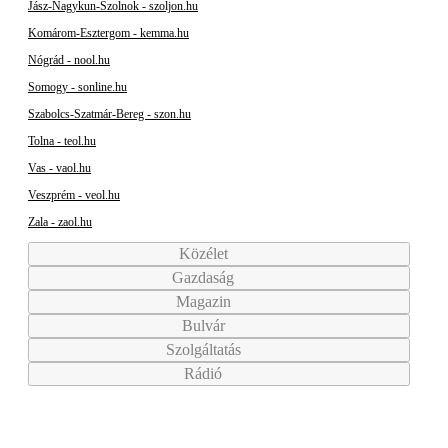
Jász-Nagykun-Szolnok - szoljon.hu
Komárom-Esztergom - kemma.hu
Nógrád - nool.hu
Somogy - sonline.hu
Szabolcs-Szatmár-Bereg - szon.hu
Tolna - teol.hu
Vas - vaol.hu
Veszprém - veol.hu
Zala - zaol.hu
Közélet
Gazdaság
Magazin
Bulvár
Szolgáltatás
Rádió