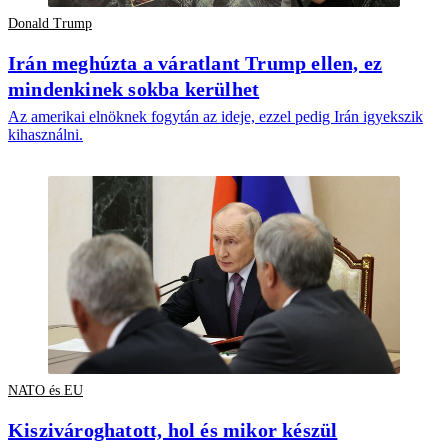
Donald Trump
Irán meghúzta a váratlant Trump ellen, ez
mindenkinek sokba kerülhet
Az amerikai elnöknek fogytán az ideje, ezzel pedig Irán igyekszik
kihasználni.
NATO és EU
Kiszivároghatott, hol és mikor készül