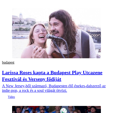
budapest
Larissa Roses kapta a Budapest Play Utcazene
Fesztivál és Verseny fődíját
A New Jersey-ből származó, Budapesten élő énekes-dalszerző az
indie-pop, a rock és a soul világát ötvözi.