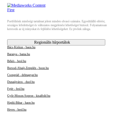
Portfóliónk minőségi tartalmat jelent minden olvasó számára. Egyedülálló elérést,
országos lefedettséget és változatos megjelenési lehetőséget biztosít. Folyamatosan
keressük az új irányokat és fejlődési lehetőségeket. Ez jövőnk záloga.
Regionális hírportálok
Bács-Kiskun - baon.hu
Baranya - bama.hu
Békés - beol.hu
Borsod-Abaúj-Zemplén - boon.hu
Csongrád - delmagyar.hu
Dunaújváros - duol.hu
Fejér - feol.hu
Győr-Moson-Sopron - kisalfold.hu
Hajdú-Bihar - haon.hu
Heves - heol.hu