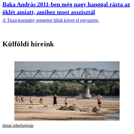
Baka András 2011-ben még nagy hanggal rázta az
öklét amiatt, amihez most asszisztál
A Tisza-kormány rengeteg hibát követ el egyszerre.
Külföldi híreink
dunai teherhajózás