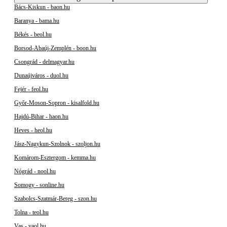
Bács-Kiskun - baon.hu
Baranya - bama.hu
Békés - beol.hu
Borsod-Abaúj-Zemplén - boon.hu
Csongrád - delmagyar.hu
Dunaújváros - duol.hu
Fejér - feol.hu
Győr-Moson-Sopron - kisalfold.hu
Hajdú-Bihar - haon.hu
Heves - heol.hu
Jász-Nagykun-Szolnok - szoljon.hu
Komárom-Esztergom - kemma.hu
Nógrád - nool.hu
Somogy - sonline.hu
Szabolcs-Szatmár-Bereg - szon.hu
Tolna - teol.hu
Vas - vaol.hu