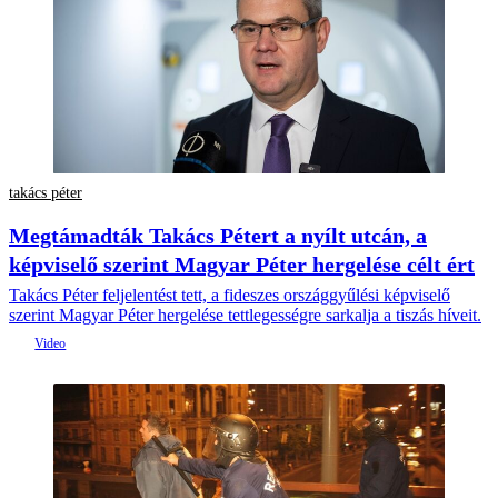
takács péter
Megtámadták Takács Pétert a nyílt utcán, a
képviselő szerint Magyar Péter hergelése célt ért
Takács Péter feljelentést tett, a fideszes országgyűlési képviselő
szerint Magyar Péter hergelése tettlegességre sarkalja a tiszás híveit.