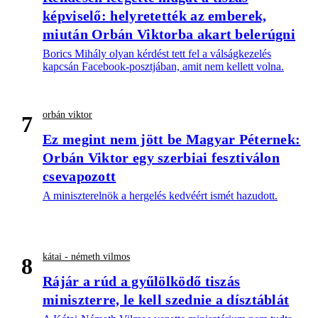
képviselő: helyretették az emberek,
miután Orbán Viktorba akart belerúgni
Borics Mihály olyan kérdést tett fel a válságkezelés
kapcsán Facebook-posztjában, amit nem kellett volna.
orbán viktor
7
Ez megint nem jött be Magyar Péternek:
Orbán Viktor egy szerbiai fesztiválon
csevapozott
A miniszterelnök a hergelés kedvéért ismét hazudott.
kátai - németh vilmos
8
Rájár a rúd a gyűlölködő tiszás
miniszterre, le kell szednie a dísztáblát