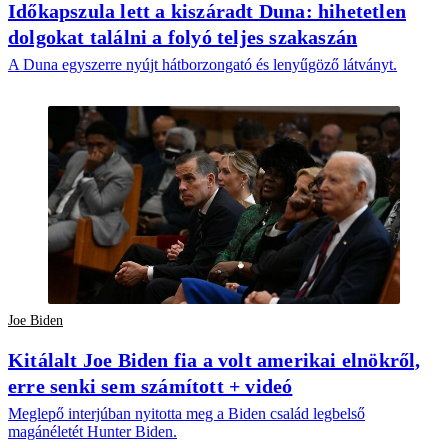
Időkapszula lett a kiszáradt Duna: hihetetlen
dolgokat találni a folyó teljes szakaszán
A Duna egyszerre nyújt hátborzongató és lenyűgöző látványt.
Joe Biden
Kitálalt Joe Biden fia a volt amerikai elnökről,
erre senki sem számított + videó
Meglepő interjúban nyitotta meg a Biden család legbelső
magánéletét Hunter Biden.