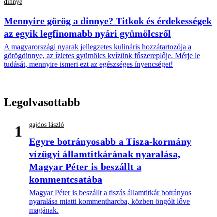
dinnye
Mennyire görög a dinnye? Titkok és érdekességek
az egyik legfinomabb nyári gyümölcsről
A magyarországi nyarak jellegzetes kulináris hozzátartozója a
görögdinnye, az ízletes gyümölcs kvízünk főszereplője. Mérje le
tudását, mennyire ismeri ezt az egészséges ínyencséget!
Legolvasottabb
gajdos lászló
1
Egyre botrányosabb a Tisza-kormány
vízügyi államtitkárának nyaralása,
Magyar Péter is beszállt a
kommentcsatába
Magyar Péter is beszállt a tiszás államtitkár botrányos
nyaralása miatti kommentharcba, közben öngólt lőve
magának.