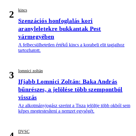
kincs
2
Szenzációs honfoglalás kori
aranyleletekre bukkantak Pest
vármegyében
A felbecsülhetetlen értékű kincs a korabeli elit tagjaihoz
tartozhatott.
lomnici zoltán
3
Ifjabb Lomnici Zoltán: Baka András
bűnrészes, a jelölése több szempontból
visszás
Az alkotmányjogász szerint a Tisza jelöltje több okból sem
képes megtestesíteni a nemzet egységét.
DVSC
4