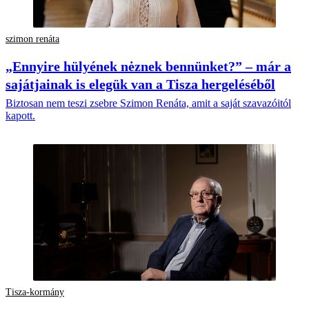
szimon renáta
„Ennyire hülyének nėznek bennünket?” – már a
sajátjainak is elegük van a Tisza hergeléséből
Biztosan nem teszi zsebre Szimon Renáta, amit a saját szavazóitól
kapott.
Tisza-kormány