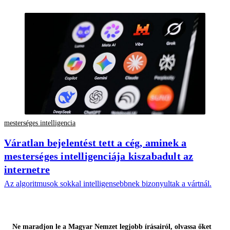
mesterséges intelligencia
Váratlan bejelentést tett a cég, aminek a
mesterséges intelligenciája kiszabadult az
internetre
Az algoritmusok sokkal intelligensebbnek bizonyultak a vártnál.
Ne maradjon le a Magyar Nemzet legjobb írásairól, olvassa őket