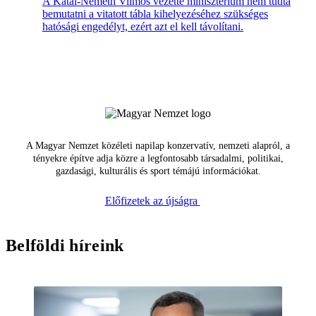
A Kátai-Németh Vilmos vezette minisztérium nem tudta
bemutatni a vitatott tábla kihelyezéséhez szükséges
hatósági engedélyt, ezért azt el kell távolítani.
A Magyar Nemzet közéleti napilap konzervatív, nemzeti alapról, a
tényekre építve adja közre a legfontosabb társadalmi, politikai,
gazdasági, kulturális és sport témájú információkat.
Előfizetek az újságra
Belföldi híreink