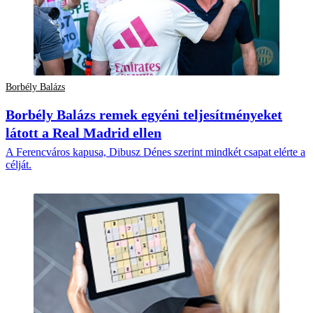
Borbély Balázs
Borbély Balázs remek egyéni teljesítményeket
látott a Real Madrid ellen
A Ferencváros kapusa, Dibusz Dénes szerint mindkét csapat elérte a
célját.