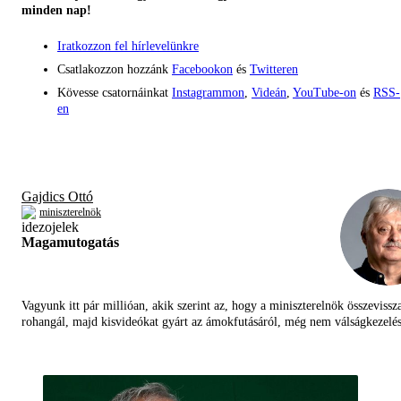
minden nap!
Iratkozzon fel hírlevelünkre
Csatlakozzon hozzánk
Facebookon
és
Twitteren
Kövesse csatornáinkat
Instagrammon
,
Videán
,
YouTube-on
és
RSS-
en
Gajdics Ottó
miniszterelnök
Magamutogatás
Vagyunk itt pár millióan, akik szerint az, hogy a miniszterelnök összevissz
rohangál, majd kisvideókat gyárt az ámokfutásáról, még nem válságkezelés