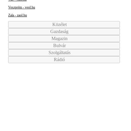
Veszprém - veol.hu
Zala - zaol.hu
Közélet
Gazdaság
Magazin
Bulvár
Szolgáltatás
Rádió