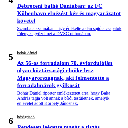
Debreceni balhé Dániában: az FC
Köbenhavn elnézést kér és magyarázatot
követel
Szamba a szaunában – így értékelte a dán sajtó a csapatuk
fölényes győzelmét a DVSC otthonában.
bohár dániel
5
Az 56-os forradalom 70. évfordulóján
olyan köztársasági elnöke lesz
Magyarországnak, aki felmentette a
forradalmárok gyilkosát
Bohár Dániel riporter emlékeztetett arra, hogy Baka
András tagja volt annak a bírói testületnek, amelyik
enlevelet adott Korbely Jánosnak.
hőségriadó
6
Rendesen leégette magát a tiszás