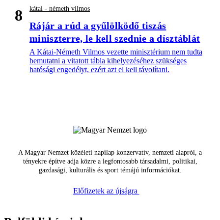
kátai - németh vilmos
8
Rájár a rúd a gyűlölködő tiszás
miniszterre, le kell szednie a dísztáblát
A Kátai-Németh Vilmos vezette minisztérium nem tudta
bemutatni a vitatott tábla kihelyezéséhez szükséges
hatósági engedélyt, ezért azt el kell távolítani.
A Magyar Nemzet közéleti napilap konzervatív, nemzeti alapról, a
tényekre építve adja közre a legfontosabb társadalmi, politikai,
gazdasági, kulturális és sport témájú információkat.
Előfizetek az újságra