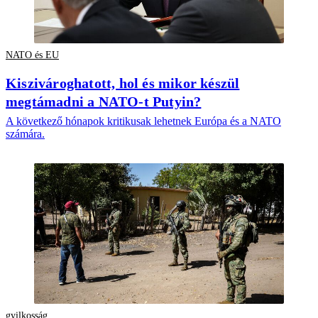
NATO és EU
Kiszivároghatott, hol és mikor készül
megtámadni a NATO-t Putyin?
A következő hónapok kritikusak lehetnek Európa és a NATO
számára.
gyilkosság