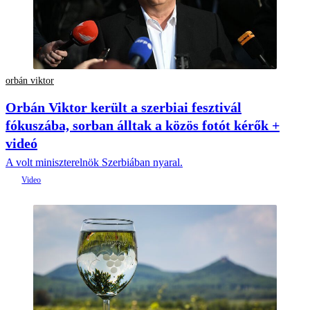
orbán viktor
Orbán Viktor került a szerbiai fesztivál
fókuszába, sorban álltak a közös fotót kérők +
videó
A volt miniszterelnök Szerbiában nyaral.