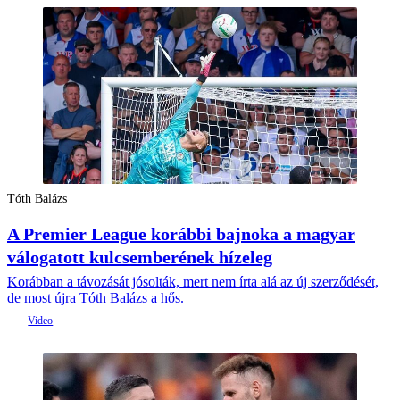
Tóth Balázs
A Premier League korábbi bajnoka a magyar
válogatott kulcsemberének hízeleg
Korábban a távozását jósolták, mert nem írta alá az új szerződését,
de most újra Tóth Balázs a hős.