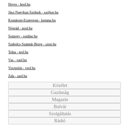
Heves - heol.hu
Jász-Nagykun-Szolnok - szoljon.hu
Komárom-Esztergom - kemma.hu
Nógrád - nool.hu
Somogy - sonline.hu
Szabolcs-Szatmár-Bereg - szon.hu
Tolna - teol.hu
Vas - vaol.hu
Veszprém - veol.hu
Zala - zaol.hu
Közélet
Gazdaság
Magazin
Bulvár
Szolgáltatás
Rádió