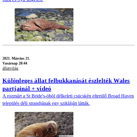
2021.
Március 21.
Vasárnap 20:44
állatvilág
Különleges állat felbukkanását észlelték Wales
partjainál + videó
A rozmárt a St Bride's-öböl délkeleti csücskén elterülő Broad Haven
település déli strandjának egy szikláján látták.