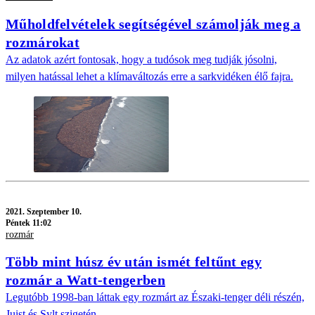
Műholdfelvételek segítségével számolják meg a
rozmárokat
Az adatok azért fontosak, hogy a tudósok meg tudják jósolni,
milyen hatással lehet a klímaváltozás erre a sarkvidéken élő fajra.
2021.
Szeptember 10.
Péntek 11:02
rozmár
Több mint húsz év után ismét feltűnt egy
rozmár a Watt-tengerben
Legutóbb 1998-ban láttak egy rozmárt az Északi-tenger déli részén,
Juist és Sylt szigetén.