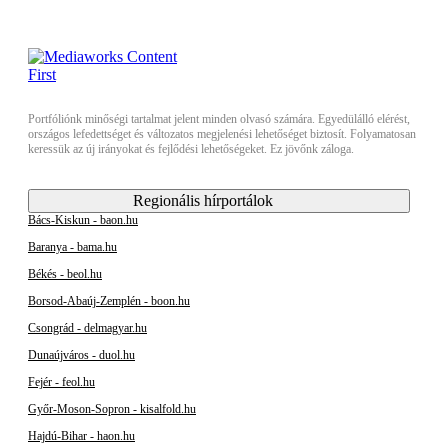
Portfóliónk minőségi tartalmat jelent minden olvasó számára. Egyedülálló elérést,
országos lefedettséget és változatos megjelenési lehetőséget biztosít. Folyamatosan
keressük az új irányokat és fejlődési lehetőségeket. Ez jövőnk záloga.
Regionális hírportálok
Bács-Kiskun - baon.hu
Baranya - bama.hu
Békés - beol.hu
Borsod-Abaúj-Zemplén - boon.hu
Csongrád - delmagyar.hu
Dunaújváros - duol.hu
Fejér - feol.hu
Győr-Moson-Sopron - kisalfold.hu
Hajdú-Bihar - haon.hu