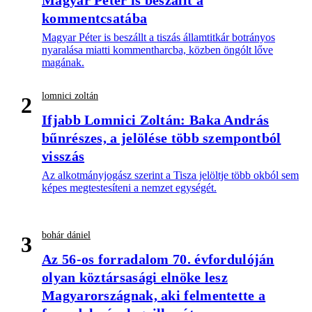
Magyar Péter is beszállt a
kommentcsatába
Magyar Péter is beszállt a tiszás államtitkár botrányos
nyaralása miatti kommentharcba, közben öngólt lőve
magának.
lomnici zoltán
2
Ifjabb Lomnici Zoltán: Baka András
bűnrészes, a jelölése több szempontból
visszás
Az alkotmányjogász szerint a Tisza jelöltje több okból sem
képes megtestesíteni a nemzet egységét.
bohár dániel
3
Az 56-os forradalom 70. évfordulóján
olyan köztársasági elnöke lesz
Magyarországnak, aki felmentette a