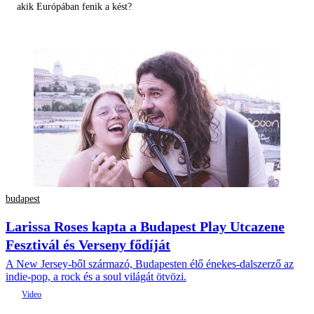
akik Európában fenik a kést?
budapest
Larissa Roses kapta a Budapest Play Utcazene
Fesztivál és Verseny fődíját
A New Jersey-ből származó, Budapesten élő énekes-dalszerző az
indie-pop, a rock és a soul világát ötvözi.