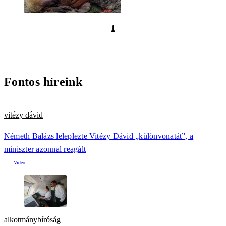
1
Fontos híreink
vitézy dávid
Németh Balázs leleplezte Vitézy Dávid „különvonatát”, a
miniszter azonnal reagált
alkotmánybíróság