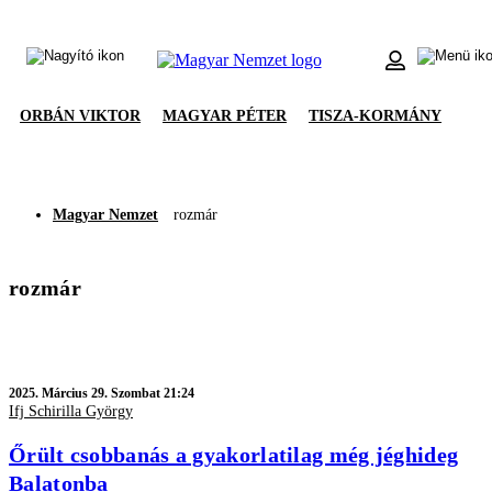
ORBÁN VIKTOR
MAGYAR PÉTER
TISZA-KORMÁNY
Magyar Nemzet
rozmár
rozmár
2025.
Március 29. Szombat 21:24
Ifj Schirilla György
Őrült csobbanás a gyakorlatilag még jéghideg
Balatonba