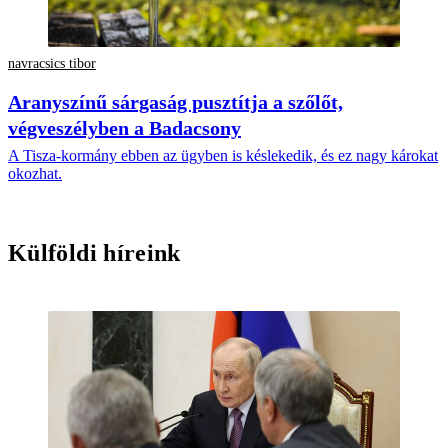
navracsics tibor
Aranyszínű sárgaság pusztítja a szőlőt,
végveszélyben a Badacsony
A Tisza-kormány ebben az ügyben is késlekedik, és ez nagy károkat
okozhat.
Külföldi híreink