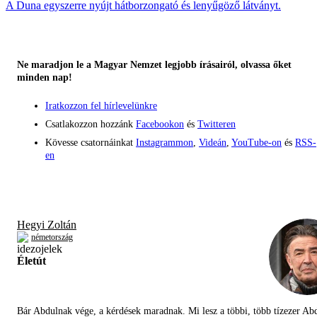
A Duna egyszerre nyújt hátborzongató és lenyűgöző látványt.
Ne maradjon le a Magyar Nemzet legjobb írásairól, olvassa őket
minden nap!
Iratkozzon fel hírlevelünkre
Csatlakozzon hozzánk
Facebookon
és
Twitteren
Kövesse csatornáinkat
Instagrammon
,
Videán
,
YouTube-on
és
RSS-
en
Hegyi Zoltán
németország
Életút
Bár Abdulnak vége, a kérdések maradnak. Mi lesz a többi, több tízezer Abd