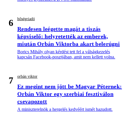
hőségriadó
6
Rendesen leégette magát a tiszás
képviselő: helyretették az emberek,
miután Orbán Viktorba akart belerúgni
Borics Mihály olyan kérdést tett fel a válságkezelés
kapcsán Facebook-posztjában, amit nem kellett volna.
orbán viktor
7
Ez megint nem jött be Magyar Péternek:
Orbán Viktor egy szerbiai fesztiválon
csevapozott
A miniszterelnök a hergelés kedvéért ismét hazudott.