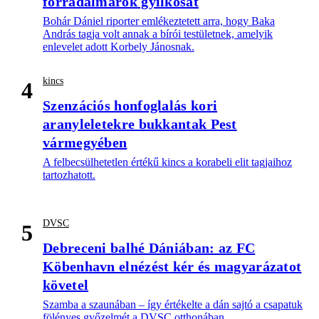
forradalmárok gyilkosát
Bohár Dániel riporter emlékeztetett arra, hogy Baka
András tagja volt annak a bírói testületnek, amelyik
enlevelet adott Korbely Jánosnak.
kincs
4
Szenzációs honfoglalás kori
aranyleletekre bukkantak Pest
vármegyében
A felbecsülhetetlen értékű kincs a korabeli elit tagjaihoz
tartozhatott.
DVSC
5
Debreceni balhé Dániában: az FC
Köbenhavn elnézést kér és magyarázatot
követel
Szamba a szaunában – így értékelte a dán sajtó a csapatuk
fölényes győzelmét a DVSC otthonában.