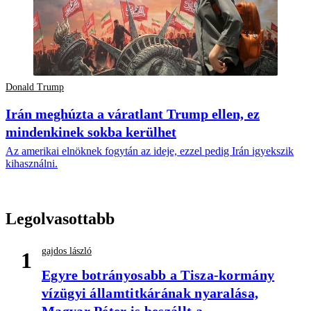
Donald Trump
Irán meghúzta a váratlant Trump ellen, ez
mindenkinek sokba kerülhet
Az amerikai elnöknek fogytán az ideje, ezzel pedig Irán igyekszik
kihasználni.
Legolvasottabb
gajdos lászló
1
Egyre botrányosabb a Tisza-kormány
vízügyi államtitkárának nyaralása,