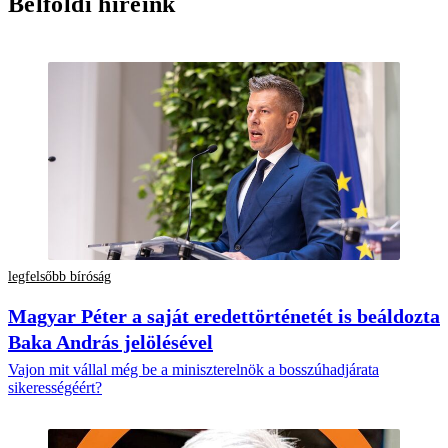
Belföldi híreink
legfelsőbb bíróság
Magyar Péter a saját eredettörténetét is beáldozta
Baka András jelölésével
Vajon mit vállal még be a miniszterelnök a bosszúhadjárata
sikerességéért?