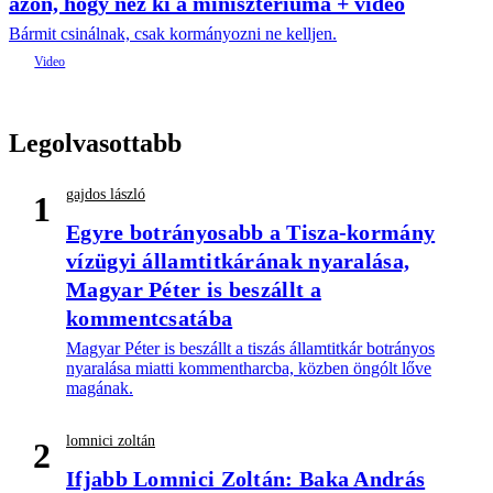
azon, hogy néz ki a minisztériuma + videó
Bármit csinálnak, csak kormányozni ne kelljen.
Legolvasottabb
gajdos lászló
1
Egyre botrányosabb a Tisza-kormány
vízügyi államtitkárának nyaralása,
Magyar Péter is beszállt a
kommentcsatába
Magyar Péter is beszállt a tiszás államtitkár botrányos
nyaralása miatti kommentharcba, közben öngólt lőve
magának.
lomnici zoltán
2
Ifjabb Lomnici Zoltán: Baka András