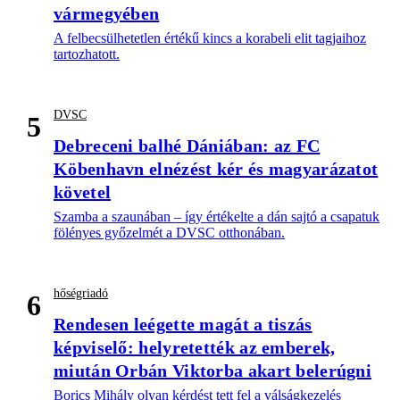
vármegyében
A felbecsülhetetlen értékű kincs a korabeli elit tagjaihoz
tartozhatott.
DVSC
5
Debreceni balhé Dániában: az FC
Köbenhavn elnézést kér és magyarázatot
követel
Szamba a szaunában – így értékelte a dán sajtó a csapatuk
fölényes győzelmét a DVSC otthonában.
hőségriadó
6
Rendesen leégette magát a tiszás
képviselő: helyretették az emberek,
miután Orbán Viktorba akart belerúgni
Borics Mihály olyan kérdést tett fel a válságkezelés