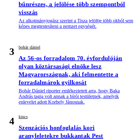
bűnrészes, a jelölése több szempontból
visszás
Az alkotmányjogász szerint a Tisza jelöltje több okból sem
képes megtestesíteni a nemzet egységét.
bohár dániel
3
Az 56-os forradalom 70. évfordulóján
olyan köztársasági elnöke lesz
Magyarországnak, aki felmentette a
forradalmárok gyilkosát
Bohár Dániel riporter emlékeztetett arra, hogy Baka
András tagja volt annak a bírói testületnek, amelyik
enlevelet adott Korbely Jánosnak.
kincs
4
Szenzációs honfoglalás kori
aranyleletekre bukkantak Pest