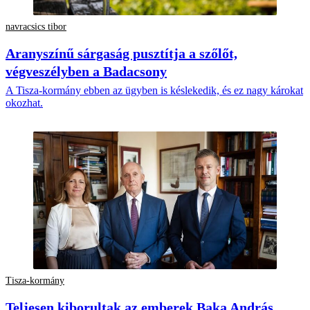
navracsics tibor
Aranyszínű sárgaság pusztítja a szőlőt,
végveszélyben a Badacsony
A Tisza-kormány ebben az ügyben is késlekedik, és ez nagy károkat
okozhat.
Tisza-kormány
Teljesen kiborultak az emberek Baka András