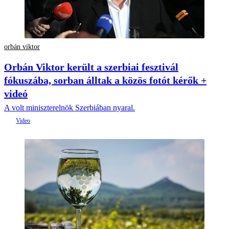
orbán viktor
Orbán Viktor került a szerbiai fesztivál
fókuszába, sorban álltak a közös fotót kérők +
videó
A volt miniszterelnök Szerbiában nyaral.