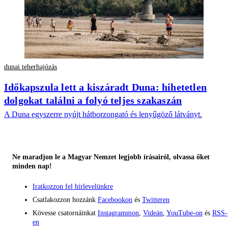
dunai teherhajózás
Időkapszula lett a kiszáradt Duna: hihetetlen
dolgokat találni a folyó teljes szakaszán
A Duna egyszerre nyújt hátborzongató és lenyűgöző látványt.
Ne maradjon le a Magyar Nemzet legjobb írásairól, olvassa őket
minden nap!
Iratkozzon fel hírlevelünkre
Csatlakozzon hozzánk
Facebookon
és
Twitteren
Kövesse csatornáinkat
Instagrammon
,
Videán
,
YouTube-on
és
RSS-
en