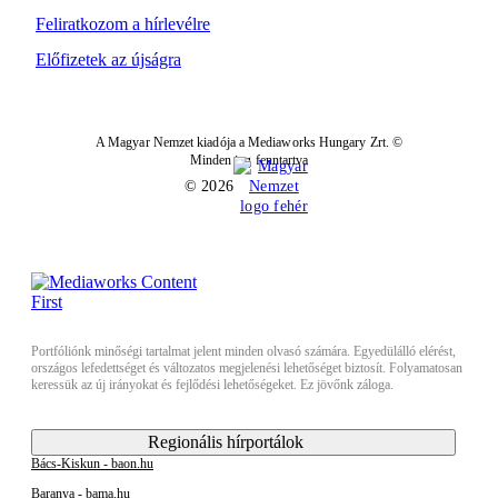
Feliratkozom a hírlevélre
Előfizetek az újságra
A Magyar Nemzet kiadója a Mediaworks Hungary Zrt. ©
Minden jog fenntartva
© 2026
Portfóliónk minőségi tartalmat jelent minden olvasó számára. Egyedülálló elérést,
országos lefedettséget és változatos megjelenési lehetőséget biztosít. Folyamatosan
keressük az új irányokat és fejlődési lehetőségeket. Ez jövőnk záloga.
Regionális hírportálok
Bács-Kiskun - baon.hu
Baranya - bama.hu