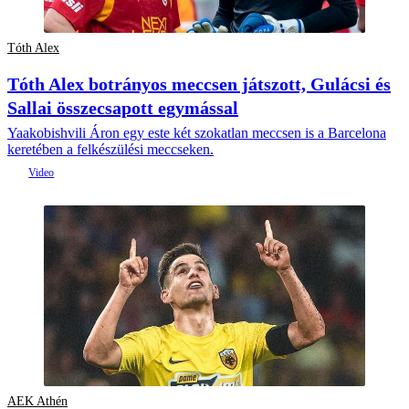
Tóth Alex
Tóth Alex botrányos meccsen játszott, Gulácsi és
Sallai összecsapott egymással
Yaakobishvili Áron egy este két szokatlan meccsen is a Barcelona
keretében a felkészülési meccseken.
AEK Athén