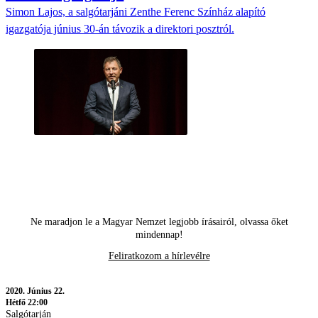
Simon Lajos, a salgótarjáni Zenthe Ferenc Színház alapító
igazgatója június 30-án távozik a direktori posztról.
Ne maradjon le a Magyar Nemzet legjobb írásairól, olvassa őket
mindennap!
Feliratkozom a hírlevélre
2020.
Június 22.
Hétfő 22:00
Salgótarján