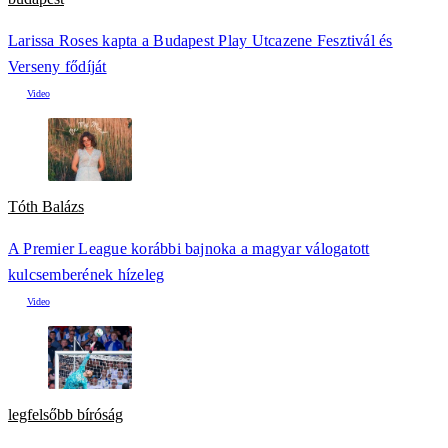
Larissa Roses kapta a Budapest Play Utcazene Fesztivál és
Verseny fődíját
Tóth Balázs
A Premier League korábbi bajnoka a magyar válogatott
kulcsemberének hízeleg
legfelsőbb bíróság