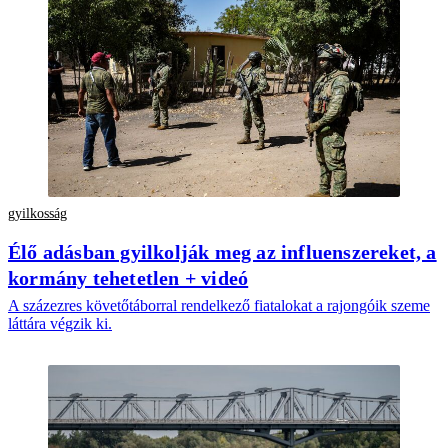
gyilkosság
Élő adásban gyilkolják meg az influenszereket, a
kormány tehetetlen + videó
A százezres követőtáborral rendelkező fiatalokat a rajongóik szeme
láttára végzik ki.