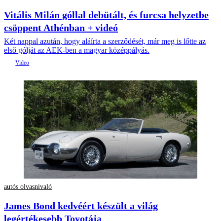
Vitális Milán góllal debütált, és furcsa helyzetbe
csöppent Athénban + videó
Két nappal azután, hogy aláírta a szerződését, már meg is lőtte az
első gólját az AEK-ben a magyar középpályás.
autós olvasnivaló
James Bond kedvéért készült a világ
legértékesebb Toyotája