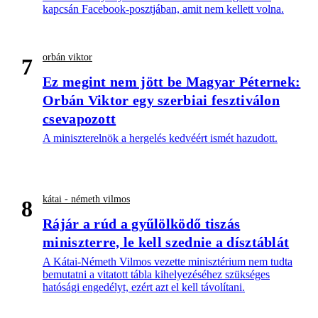
kapcsán Facebook-posztjában, amit nem kellett volna.
orbán viktor
7
Ez megint nem jött be Magyar Péternek:
Orbán Viktor egy szerbiai fesztiválon
csevapozott
A miniszterelnök a hergelés kedvéért ismét hazudott.
kátai - németh vilmos
8
Rájár a rúd a gyűlölködő tiszás
miniszterre, le kell szednie a dísztáblát
A Kátai-Németh Vilmos vezette minisztérium nem tudta
bemutatni a vitatott tábla kihelyezéséhez szükséges
hatósági engedélyt, ezért azt el kell távolítani.