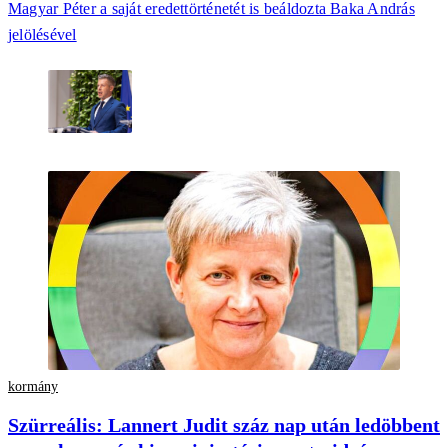
Magyar Péter a saját eredettörténetét is beáldozta Baka András
jelölésével
kormány
Szürreális: Lannert Judit száz nap után ledöbbent