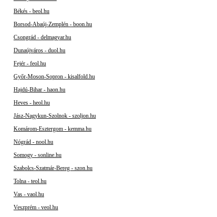
Békés - beol.hu
Borsod-Abaúj-Zemplén - boon.hu
Csongrád - delmagyar.hu
Dunaújváros - duol.hu
Fejér - feol.hu
Győr-Moson-Sopron - kisalfold.hu
Hajdú-Bihar - haon.hu
Heves - heol.hu
Jász-Nagykun-Szolnok - szoljon.hu
Komárom-Esztergom - kemma.hu
Nógrád - nool.hu
Somogy - sonline.hu
Szabolcs-Szatmár-Bereg - szon.hu
Tolna - teol.hu
Vas - vaol.hu
Veszprém - veol.hu