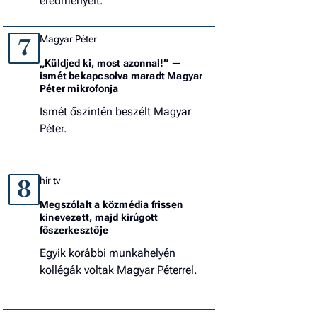
eredményeit.
Magyar Péter
7
„Küldjed ki, most azonnal!” —
ismét bekapcsolva maradt Magyar
Péter mikrofonja
Ismét őszintén beszélt Magyar
Péter.
hír tv
8
Megszólalt a közmédia frissen
kinevezett, majd kirúgott
főszerkesztője
Egyik korábbi munkahelyén
kollégák voltak Magyar Péterrel.