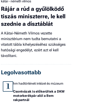
kátai - németh vilmos
Rájár a rúd a gyűlölködő
tiszás miniszterre, le kell
szednie a dísztáblát
A Kátai-Németh Vilmos vezette
minisztérium nem tudta bemutatni a
vitatott tábla kihelyezéséhez szükséges
hatósági engedélyt, ezért azt el kell
távolítani.
Legolvasottabb
hm hadtörténeti intézet és múzeum
1
Csontvázak is előkerültek a DKW
motorkerékpár alól a Bem
rakpartnál