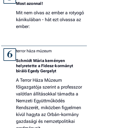
Most azonnal!
Mit nem olvas az ember a rotyogó
kánikulában - hát ezt olvassa az
ember:
terror háza múzeum
6
Schmidt Mária keményen
helyretette a Fidesz-kormányt
bíráló Egedy Gergelyt
A Terror Háza Múzeum
főigazgatója szerint a professzor
valótlan állításokkal támadta a
Nemzeti Együttműködés
Rendszerét, miközben figyelmen
kívül hagyta az Orbán-kormány
gazdasági és nemzetpolitikai