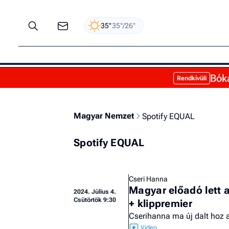
35°
35°/26°
Bóka
Rendkívüli
Magyar Nemzet
Spotify EQUAL
Spotify EQUAL
Cseri Hanna
Magyar előadó lett 
2024.
Július 4.
Csütörtök 9:30
+ klippremier
Cserihanna ma új dalt hoz 