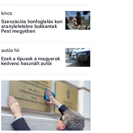
El
kincs
az
új
Szenzációs honfoglalás kori
aranyleletekre bukkantak
Pest megyében
autós hír
Ezek a típusok a magyarok
kedvenc használt autói