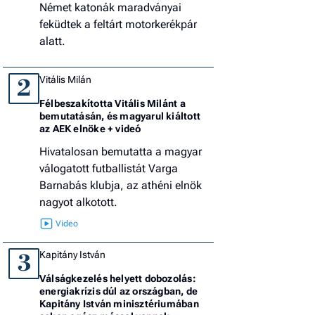
Német katonák maradványai
feküdtek a feltárt motorkerékpár
alatt.
Vitális Milán
2
Félbeszakította Vitális Milánt a
bemutatásán, és magyarul kiáltott
az AEK elnöke + videó
Hivatalosan bemutatta a magyar
válogatott futballistát Varga
Barnabás klubja, az athéni elnök
nagyot alkotott.
Kapitány István
3
Válságkezelés helyett dobozolás:
energiakrízis dúl az országban, de
Kapitány István minisztériumában