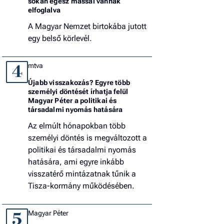
sokan egész mással vannak
elfoglalva
A Magyar Nemzet birtokába jutott
egy belső körlevél.
mtva
4
Újabb visszakozás? Egyre több
személyi döntését írhatja felül
Magyar Péter a politikai és
társadalmi nyomás hatására
Az elmúlt hónapokban több
személyi döntés is megváltozott a
politikai és társadalmi nyomás
hatására, ami egyre inkább
visszatérő mintázatnak tűnik a
Tisza-kormány működésében.
Magyar Péter
5