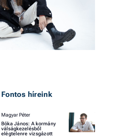
I
E
G
P
Fontos híreink
Jobba
- heti
Magyar Péter
vélem
Bóka János: A kormány
válságkezelésből
Fel
elégtelenre vizsgázott
a hí