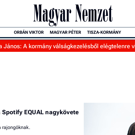
ORBÁN VIKTOR
MAGYAR PÉTER
TISZA-KORMÁNY
 János: A kormány válságkezelésből elégtelenre v
a Spotify EQUAL nagykövete
a rajongóknak.