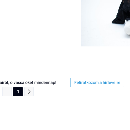
airól, olvassa őket mindennap!
Feliratkozom a hírlevélre
1