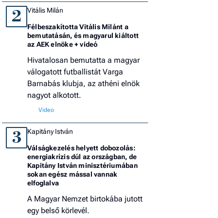
Vitális Milán
2
Félbeszakította Vitális Milánt a
bemutatásán, és magyarul kiáltott
az AEK elnöke + videó
Hivatalosan bemutatta a magyar
válogatott futballistát Varga
Barnabás klubja, az athéni elnök
nagyot alkotott.
Kapitány István
3
Válságkezelés helyett dobozolás:
energiakrízis dúl az országban, de
Kapitány István minisztériumában
sokan egész mással vannak
elfoglalva
A Magyar Nemzet birtokába jutott
egy belső körlevél.