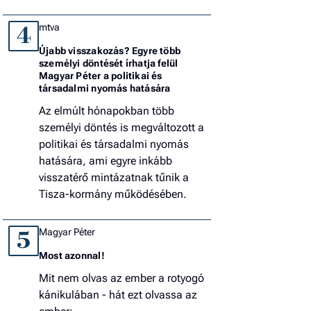
mtva
4
Újabb visszakozás? Egyre több
személyi döntését írhatja felül
Magyar Péter a politikai és
társadalmi nyomás hatására
Az elmúlt hónapokban több
személyi döntés is megváltozott a
politikai és társadalmi nyomás
hatására, ami egyre inkább
visszatérő mintázatnak tűnik a
Tisza-kormány működésében.
Magyar Péter
5
Most azonnal!
Mit nem olvas az ember a rotyogó
kánikulában - hát ezt olvassa az