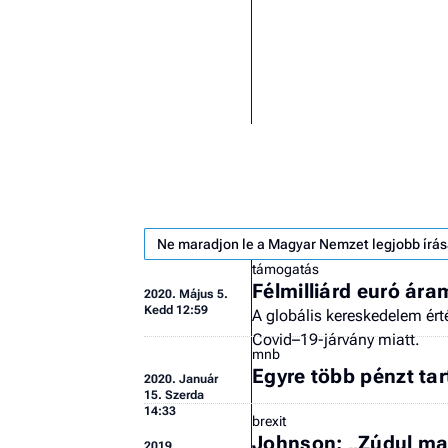
Ne maradjon le a Magyar Nemzet legjobb írás
támogatás
Félmilliárd euró ára
2020.
Május 5.
Kedd 12:59
A globális kereskedelem ér
Covid–19-járvány miatt.
mnb
Egyre több pénzt ta
2020.
Január
15. Szerda
14:33
brexit
Johnson: „Zúdul maj
2019.