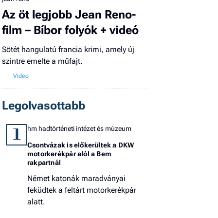
Az öt legjobb Jean Reno-
film – Bíbor folyók + videó
Sötét hangulatú francia krimi, amely új
szintre emelte a műfajt.
Legolvasottabb
hm hadtörténeti intézet és múzeum
1
Csontvázak is előkerültek a DKW
motorkerékpár alól a Bem
rakpartnál
Német katonák maradványai
feküdtek a feltárt motorkerékpár
alatt.