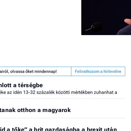
airól, olvassa őket mindennap!
Feliratkozom a hírlevélre
mlott a térségbe
téke az idén 13-32 százalék közötti mértékben zuhanhat a
rtanak otthon a magyarok
d a tőke” a brit gazdaságba a brexit után