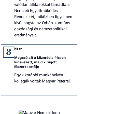
valótlan állításokkal támadta a
Nemzeti Együttműködés
Rendszerét, miközben figyelmen
kívül hagyta az Orbán-kormány
gazdasági és nemzetpolitikai
eredményeit.
hír tv
8
Megszólalt a közmédia frissen
kinevezett, majd kirúgott
főszerkesztője
Egyik korábbi munkahelyén
kollégák voltak Magyar Péterrel.