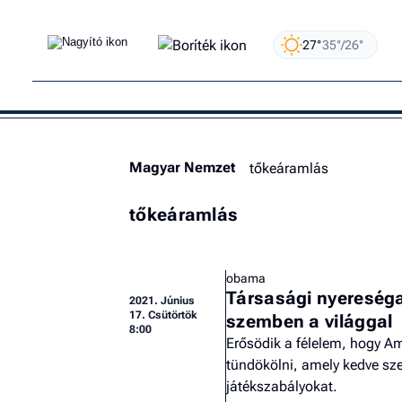
27°
35°/26°
Magyar Nemzet
tőkeáramlás
tőkeáramlás
obama
Társasági nyereséga
2021.
Június
17. Csütörtök
szemben a világgal
8:00
Erősödik a félelem, hogy A
tündökölni, amely kedve szer
játékszabályokat.