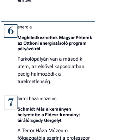
ember:
energia
6
Megfeledkezhettek Magyar Péterék
az Otthoni energiatároló program
pályázóiról
Parkolópályán van a második
ütem, az elsővel kapcsolatban
pedig halmozódik a
türelmetlenség.
terror háza múzeum
7
Schmidt Mária keményen
helyretette a Fidesz-kormányt
bíráló Egedy Gergelyt
A Terror Háza Múzeum
főigazgatója szerint a professzor