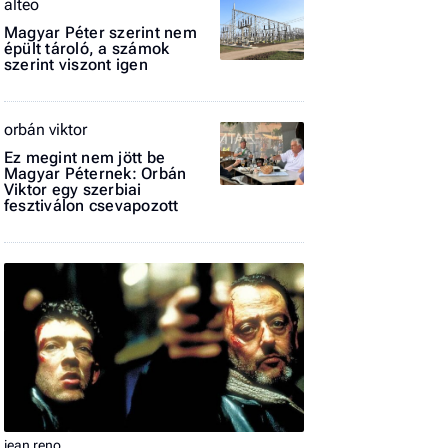
alteo
Magyar Péter szerint nem
El
épült tároló, a számok
az
szerint viszont igen
új
orbán viktor
Ez megint nem jött be
Magyar Péternek: Orbán
Viktor egy szerbiai
fesztiválon csevapozott
jean reno