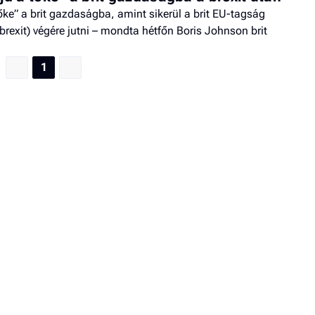
ke” a brit gazdaságba, amint sikerül a brit EU-tagság
exit) végére jutni – mondta hétfőn Boris Johnson brit
1