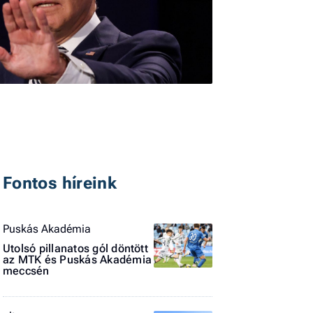
I
E
Fontos híreink
G
P
Puskás Akadémia
Jobba
Utolsó pillanatos gól döntött
- heti
az MTK és Puskás Akadémia
vélem
meccsén
Fel
a hí