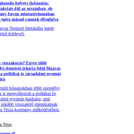
gkezelés helyett dobozolás:
iakrízis dúl az országban, de
ány István minisztériumában
 egész mással vannak elfoglalva
yar Nemzet birtokába jutott
első körlevél.
 visszakozás? Egyre több
lyi döntését írhatja felül Magyar
 a politikai és társadalmi nyomás
ára
múlt hónapokban több személyi
 is megváltozott a politikai és
dalmi nyomás hatására, ami
 inkább visszatérő mintázatnak
 a Tisza-kormány működésében.
r Péter
azonnal!