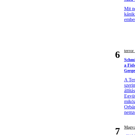
Mit n
kánik
ember
terro
6
Schmi
a Fid
Gerge
A Ter
szerin
állít
Együt
miköz
Orbán
nemze
Magya
7