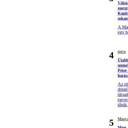
Válsá
energ
Kapit
sokan
A Mag
egy b
mtva
4
Újabb
szemé
Péter
hatás
Az el
döntés
társa
egyre
tűnik
Magya
5
Most 