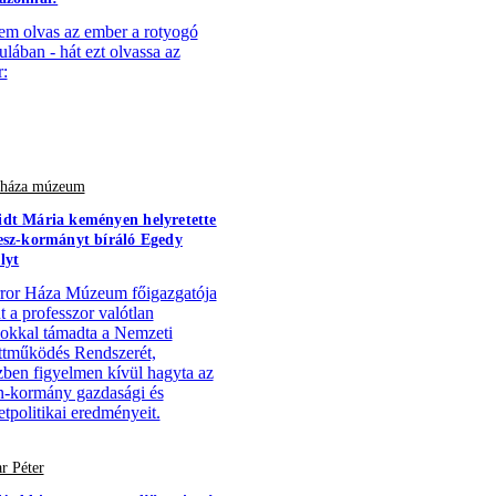
em olvas az ember a rotyogó
ulában - hát ezt olvassa az
:
r háza múzeum
dt Mária keményen helyretette
esz-kormányt bíráló Egedy
lyt
ror Háza Múzeum főigazgatója
t a professzor valótlan
ásokkal támadta a Nemzeti
tműködés Rendszerét,
ben figyelmen kívül hagyta az
-kormány gazdasági és
tpolitikai eredményeit.
r Péter