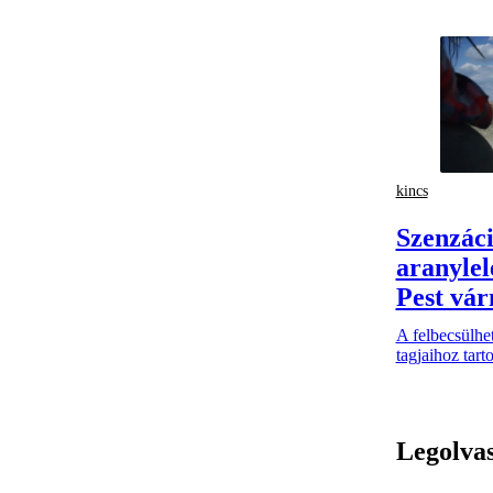
kincs
Szenzáci
aranyle
Pest vá
A felbecsülhet
tagjaihoz tarto
Legolva