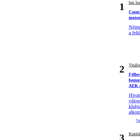
hm had
1
Csont
motor
Német
a felt
Vitáli
2
Félbe
bemut
AEK e
Hivat
válog
klubj
alkoto
Kapitá
3