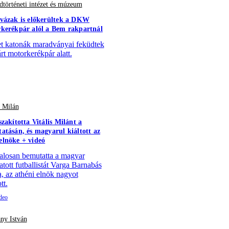
történeti intézet és múzeum
vázak is előkerültek a DKW
kerékpár alól a Bem rakpartnál
 katonák maradványai feküdtek
árt motorkerékpár alatt.
s Milán
szakította Vitális Milánt a
atásán, és magyarul kiáltott az
lnöke + videó
alosan bemutatta a magyar
atott futballistát Varga Barnabás
a, az athéni elnök nagyot
tt.
ny István