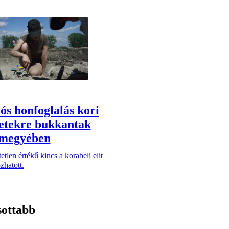
ós honfoglalás kori
letekre bukkantak
rmegyében
etlen értékű kincs a korabeli elit
zhatott.
sottabb