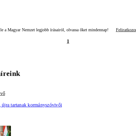
le a Magyar Nemzet legjobb írásairól, olvassa őket mindennap!
Feliratkozo
1
híreink
ivő
, újra tartanak kormányszóvivői