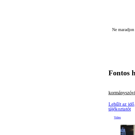
Ne maradjon 
Fontos 
kormányszóv
Lehűlt az idő
tájékoztatót