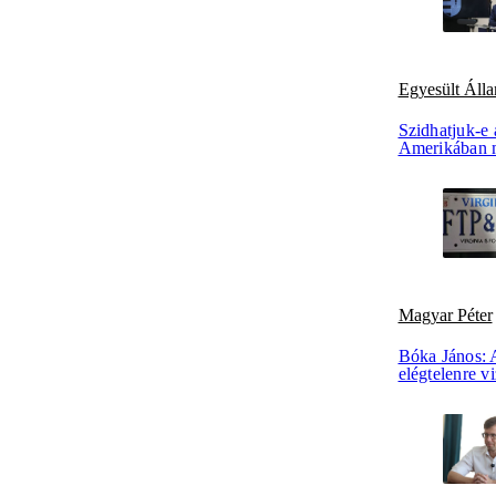
Egyesült Áll
Szidhatjuk-e 
Amerikában m
Magyar Péter
Bóka János: 
elégtelenre v