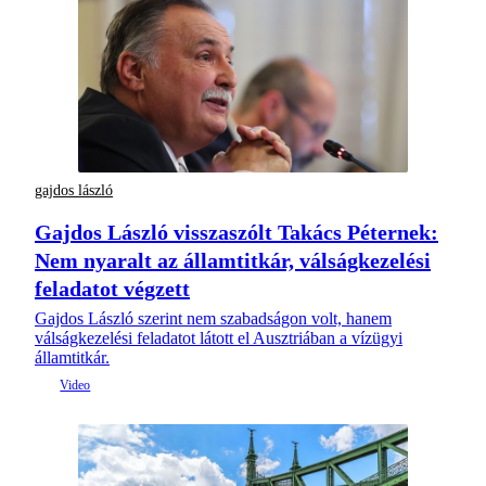
gajdos lászló
Gajdos László visszaszólt Takács Péternek:
Nem nyaralt az államtitkár, válságkezelési
feladatot végzett
Gajdos László szerint nem szabadságon volt, hanem
válságkezelési feladatot látott el Ausztriában a vízügyi
államtitkár.