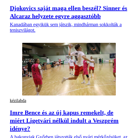
Djokovics saját maga ellen beszél? Sinner és
Alcaraz helyzete egyre aggasztóbb
Kanadában egyikük sem játszik, mindhárman sokkolták a
teniszvilágot.
kézilabda
Imre Bence és az új kapus remekelt, de
miért Ligetvári nélkül indult a Veszprém
idénye?
A bakonyiak Győrben játszották első nyári mérkőzésüket, az