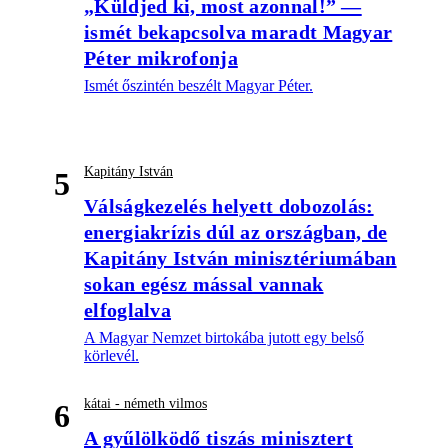
„Küldjed ki, most azonnal!” —
ismét bekapcsolva maradt Magyar
Péter mikrofonja
Ismét őszintén beszélt Magyar Péter.
Kapitány István
5
Válságkezelés helyett dobozolás:
energiakrízis dúl az országban, de
Kapitány István minisztériumában
sokan egész mással vannak
elfoglalva
A Magyar Nemzet birtokába jutott egy belső
körlevél.
kátai - németh vilmos
6
A gyűlölködő tiszás minisztert