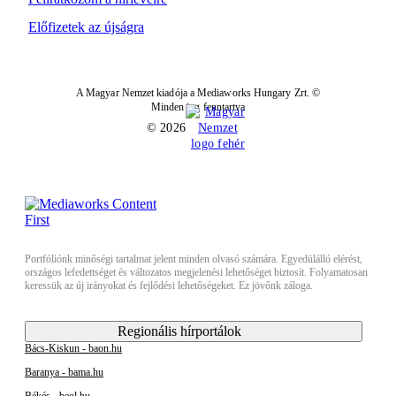
Előfizetek az újságra
A Magyar Nemzet kiadója a Mediaworks Hungary Zrt. ©
Minden jog fenntartva
© 2026
Portfóliónk minőségi tartalmat jelent minden olvasó számára. Egyedülálló elérést,
országos lefedettséget és változatos megjelenési lehetőséget biztosít. Folyamatosan
keressük az új irányokat és fejlődési lehetőségeket. Ez jövőnk záloga.
Regionális hírportálok
Bács-Kiskun - baon.hu
Baranya - bama.hu