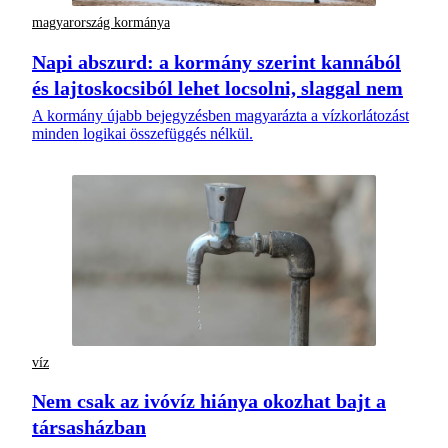
magyarország kormánya
Napi abszurd: a kormány szerint kannából
és lajtoskocsiból lehet locsolni, slaggal nem
A kormány újabb bejegyzésben magyarázta a vízkorlátozást
minden logikai összefüggés nélkül.
víz
Nem csak az ivóvíz hiánya okozhat bajt a
társasházban