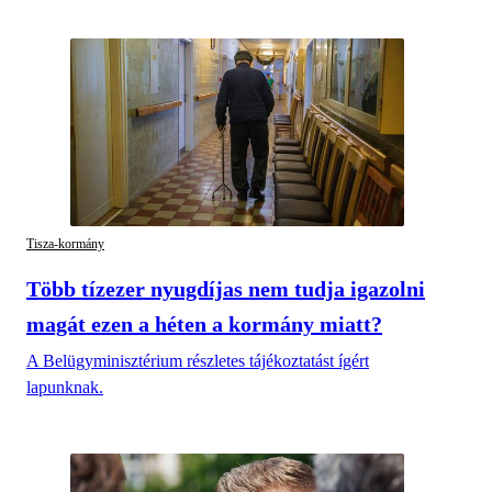
Tisza-kormány
Több tízezer nyugdíjas nem tudja igazolni
magát ezen a héten a kormány miatt?
A Belügyminisztérium részletes tájékoztatást ígért
lapunknak.