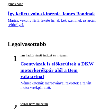
james bond
Így kellett volna kinéznie James Bondnak
Magas, vékony férfi, fekete hajjal, kék szemmel, az arcán
sebhellyel.
Legolvasottabb
hm hadtörténeti intézet és múzeum
1
Csontvázak is előkerültek a DKW
motorkerékpár alól a Bem
rakpartnál
Német katonák maradványai feküdtek a feltárt
motorkerékpár alatt.
terror háza múzeum
2