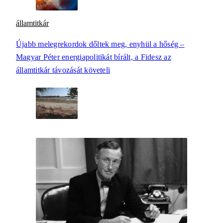
államtitkár
Újabb melegrekordok dőltek meg, enyhül a hőség –
Magyar Péter energiapolitikát bírált, a Fidesz az
államtitkár távozását követeli