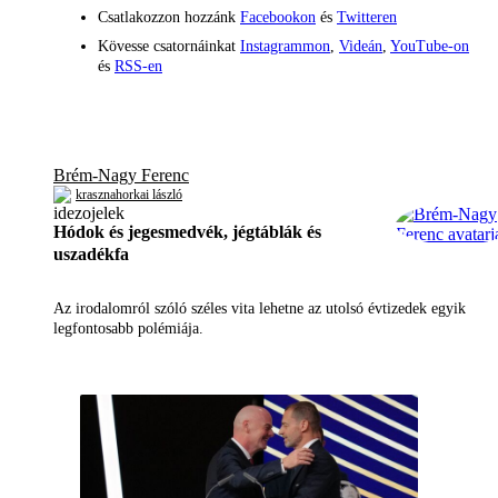
Csatlakozzon hozzánk
Facebookon
és
Twitteren
Kövesse csatornáinkat
Instagrammon
,
Videán
,
YouTube-on
és
RSS-en
Brém-Nagy Ferenc
krasznahorkai lászló
Hódok és jegesmedvék, jégtáblák és
uszadékfa
Az irodalomról szóló széles vita lehetne az utolsó évtizedek egyik
legfontosabb polémiája.