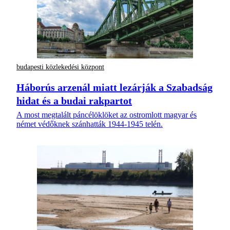
budapesti közlekedési központ
Háborús arzenál miatt lezárják a Szabadság
hidat és a budai rakpartot
A most megtalált páncélöklöket az ostromlott magyar és
német védőknek szánhatták 1944-1945 telén.