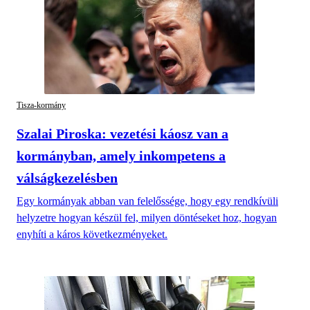
Tisza-kormány
Szalai Piroska: vezetési káosz van a
kormányban, amely inkompetens a
válságkezelésben
Egy kormányak abban van felelőssége, hogy egy rendkívüli
helyzetre hogyan készül fel, milyen döntéseket hoz, hogyan
enyhíti a káros következményeket.