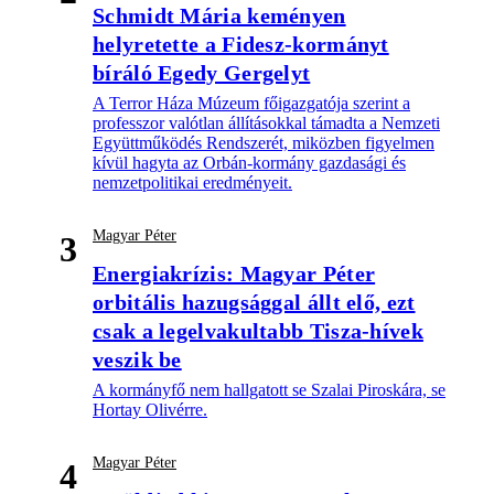
Schmidt Mária keményen
helyretette a Fidesz-kormányt
bíráló Egedy Gergelyt
A Terror Háza Múzeum főigazgatója szerint a
professzor valótlan állításokkal támadta a Nemzeti
Együttműködés Rendszerét, miközben figyelmen
kívül hagyta az Orbán-kormány gazdasági és
nemzetpolitikai eredményeit.
Magyar Péter
3
Energiakrízis: Magyar Péter
orbitális hazugsággal állt elő, ezt
csak a legelvakultabb Tisza-hívek
veszik be
A kormányfő nem hallgatott se Szalai Piroskára, se
Hortay Olivérre.
Magyar Péter
4