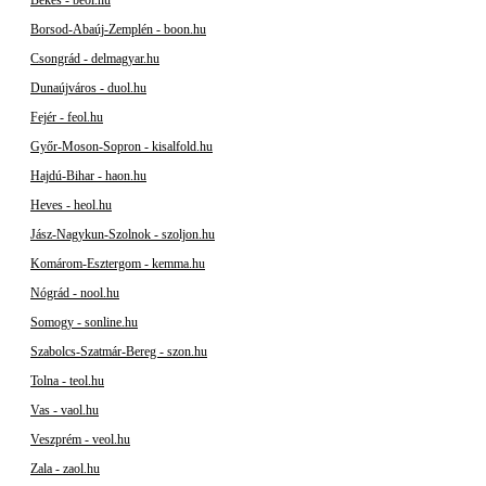
Békés - beol.hu
Borsod-Abaúj-Zemplén - boon.hu
Csongrád - delmagyar.hu
Dunaújváros - duol.hu
Fejér - feol.hu
Győr-Moson-Sopron - kisalfold.hu
Hajdú-Bihar - haon.hu
Heves - heol.hu
Jász-Nagykun-Szolnok - szoljon.hu
Komárom-Esztergom - kemma.hu
Nógrád - nool.hu
Somogy - sonline.hu
Szabolcs-Szatmár-Bereg - szon.hu
Tolna - teol.hu
Vas - vaol.hu
Veszprém - veol.hu
Zala - zaol.hu