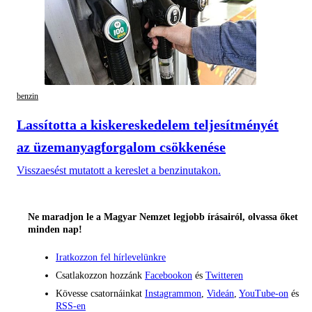
benzin
Lassította a kiskereskedelem teljesítményét
az üzemanyagforgalom csökkenése
Visszaesést mutatott a kereslet a benzinutakon.
Ne maradjon le a Magyar Nemzet legjobb írásairól, olvassa őket
minden nap!
Iratkozzon fel hírlevelünkre
Csatlakozzon hozzánk
Facebookon
és
Twitteren
Kövesse csatornáinkat
Instagrammon
,
Videán
,
YouTube-on
és
RSS-en