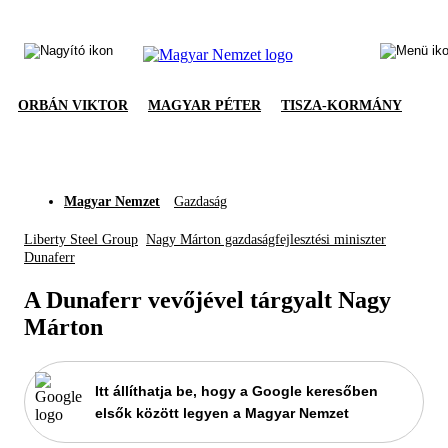
ORBÁN VIKTOR
MAGYAR PÉTER
TISZA-KORMÁNY
Magyar Nemzet
Gazdaság
Liberty Steel Group
Nagy Márton gazdaságfejlesztési miniszter
Dunaferr
A Dunaferr vevőjével tárgyalt Nagy
Márton
Itt állíthatja be, hogy a Google keresőben
elsők között legyen a Magyar Nemzet