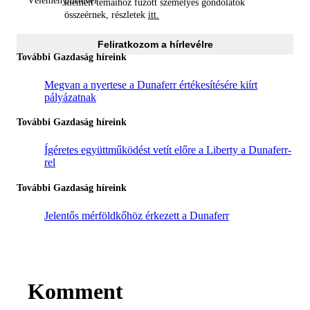
kiemelt témáihoz fűzött személyes gondolatok
összeérnek, részletek
itt.
Feliratkozom a hírlevélre
További Gazdaság híreink
Megvan a nyertese a Dunaferr értékesítésére kiírt
pályázatnak
További Gazdaság híreink
Ígéretes együttműködést vetít előre a Liberty a Dunaferr-
rel
További Gazdaság híreink
Jelentős mérföldkőhöz érkezett a Dunaferr
Komment