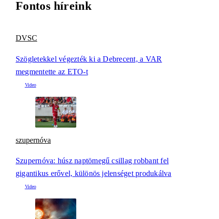
Fontos híreink
DVSC
Szögletekkel végezték ki a Debrecent, a VAR
megmentette az ETO-t
szupernóva
Szupernóva: húsz naptömegű csillag robbant fel
gigantikus erővel, különös jelenséget produkálva