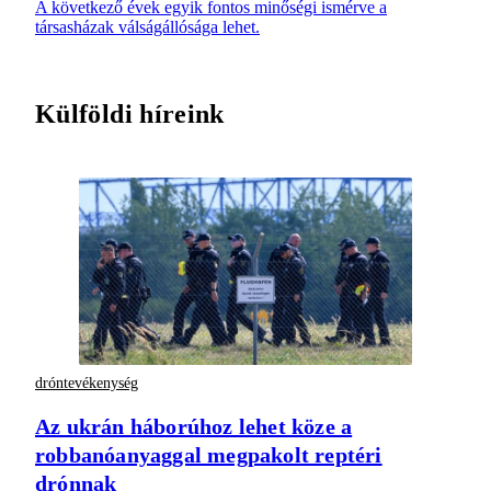
A következő évek egyik fontos minőségi ismérve a
társasházak válságállósága lehet.
Külföldi híreink
dróntevékenység
Az ukrán háborúhoz lehet köze a
robbanóanyaggal megpakolt reptéri
drónnak