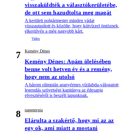
visszaküldték a választókerületébe,
de ott sem hazudtolta meg magát
A kerületi polgármester minden vádat
visszautasított és közölte, hogy kútvízzel öntöznek,
elkerülvén a még nagyobb kárt.
Kemény Dénes
7
Kemény Dénes: Apám ölelésében
benne volt hetven év és a remény,
hogy nem az utolsó
A három olimpián aranyérmes vízilabda-válogatott
legendás szövetségi kapitánya az édesapja
elvesztéséről is beszélt lapunknak.
napenergia
8
Elárulta a szakértő, hogy mi az az
egy ok, ami miatt a mostani