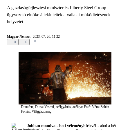
A gazdaságfejlesztési miniszter és Liberty Steel Group
ügyvezető elnöke áttekintették a vállalat működtetésének
helyzetét.
Magyar Nemzet
2023. 07. 26. 11:22
0
0
0
Dunaferr, Dunai Vasmű, acélgyártás, acélipar
Fotó: Vémi Zoltán
Forrás: Világgazdaság
Jobban mondva - heti véleményhírlevél -
ahol a hét