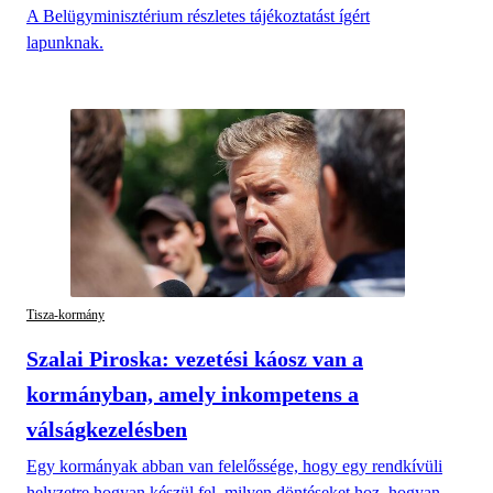
A Belügyminisztérium részletes tájékoztatást ígért
lapunknak.
Tisza-kormány
Szalai Piroska: vezetési káosz van a
kormányban, amely inkompetens a
válságkezelésben
Egy kormányak abban van felelőssége, hogy egy rendkívüli
helyzetre hogyan készül fel, milyen döntéseket hoz, hogyan