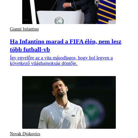
Gianni Infantino
Ha Infantino marad a FIFA élén, nem lesz
több futball-vb
Így egyelőre az a vita másodlagos, hogy hol legyen a
következő világbajnokság döntője.
Novak Djokovics