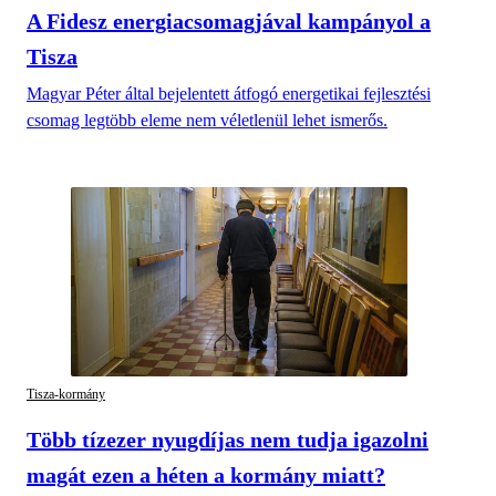
A Fidesz energiacsomagjával kampányol a
Tisza
Magyar Péter által bejelentett átfogó energetikai fejlesztési
csomag legtöbb eleme nem véletlenül lehet ismerős.
Tisza-kormány
Több tízezer nyugdíjas nem tudja igazolni
magát ezen a héten a kormány miatt?