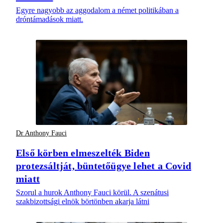
Egyre nagyobb az aggodalom a német politikában a
dróntámadások miatt.
Dr Anthony Fauci
Első körben elmeszelték Biden
protezsáltját, büntetőügye lehet a Covid
miatt
Szorul a hurok Anthony Fauci körül. A szenátusi
szakbizottsági elnök börtönben akarja látni