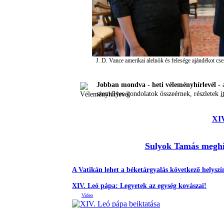
J. D. Vance amerikai alelnök és felesége ajándékot cs
Jobban mondva - heti véleményhírlevél -
a
személyes gondolatok összeérnek, részletek
i
XIV
Sulyok Tamás meghí
A Vatikán lehet a béketárgyalás következő helyszí
XIV. Leó pápa: Legyetek az egység kovászai!