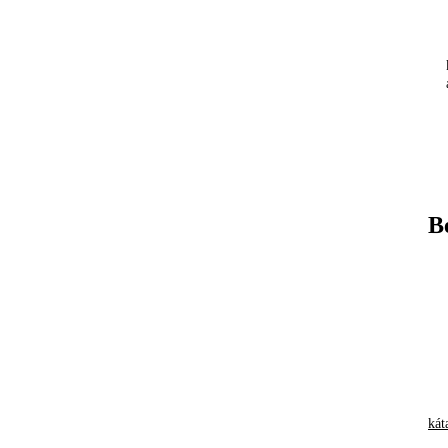
B
kát