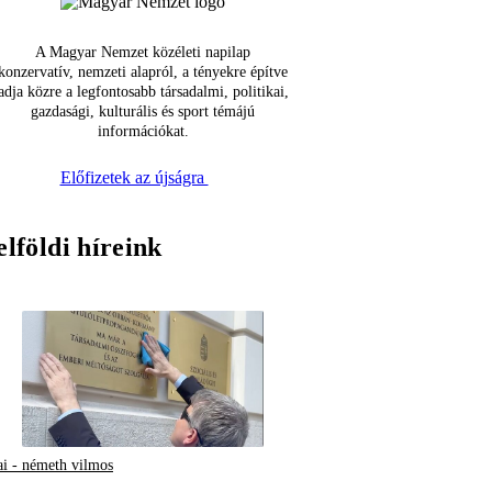
A Magyar Nemzet közéleti napilap
konzervatív, nemzeti alapról, a tényekre építve
adja közre a legfontosabb társadalmi, politikai,
gazdasági, kulturális és sport témájú
információkat.
Előfizetek az újságra
elföldi híreink
ai - németh vilmos