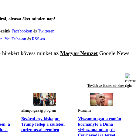
ról, olvassa őket minden nap!
ozzánk
Facebookon
és
Twitteren
án
,
YouTube-on
és
RSS-en
b hírekért kövess minket az
Magyar Nemzet
Google News
Tovább az összes cikkhez
állampolgárság program
Románia
Bezárul egy kiskapu:
Visszamutogat a román
ben, a
Trump fellép a születési
kormányfő a Duna
lte a
turizmussal szemben
vízhozama miatt, de
Csernavodára tervet