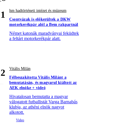
hm hadtörténeti intézet és múzeum
1
Csontvázak is előkerültek a DKW
motorkerékpár alól a Bem rakpartnál
Német katonák maradványai feküdtek
a feltárt motorkerékpár alatt.
Vitális Milán
2
Félbeszakította Vitális Milánt a
bemutatásán, és magyarul kiáltott az
AEK elnöke + videó
Hivatalosan bemutatta a magyar
válogatott futballistát Varga Barnabás
klubja, az athéni elnök nagyot
alkotott.