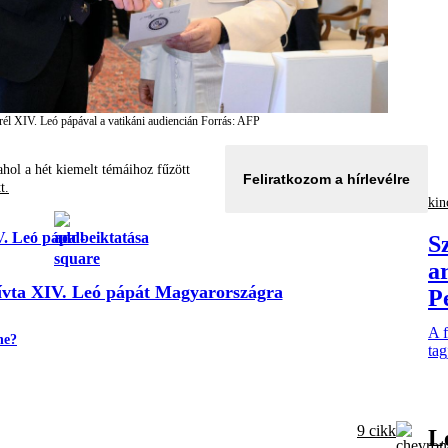
erél XIV. Leó pápával a vatikáni audiencián
Forrás: AFP
hol a hét kiemelt témáihoz fűzött
Feliratkozom a hírlevélre
tt.
kin
. Leó pápa beiktatása
S
a
vta XIV. Leó pápát Magyarországra
P
A f
ne?
tag
9 cikk
L