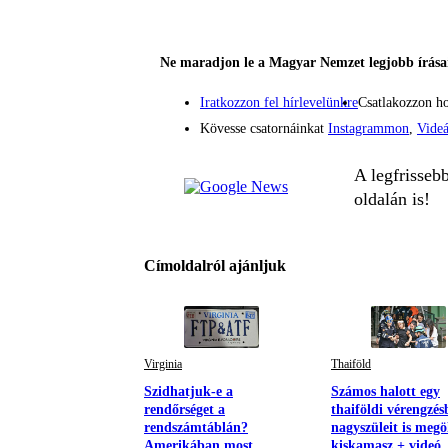
Ne maradjon le a Magyar Nemzet legjobb írásai
Iratkozzon fel hírlevelünkre
Csatlakozzon h
Kövesse csatornáinkat
Instagrammon
,
Vide
A legfrisseb
oldalán is!
Címoldalról ajánljuk
Virginia
Thaiföld
Szidhatjuk-e a
Számos halott egy
rendőrséget a
thaiföldi vérengzés
rendszámtáblán?
nagyszüleit is megö
Amerikában most
kiskamasz + videó