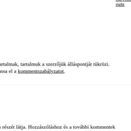
talmak, tartalmuk a szerzőjük álláspontját tükrözi.
assa el a
kommentszabályzatot
.
s részét látja. Hozzászóláshoz és a további kommentek