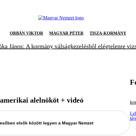
ORBÁN VIKTOR
MAGYAR PÉTER
TISZA-KORMÁNY
ka János: A kormány válságkezelésből elégtelenre viz
F
 amerikai alelnököt + videó
ko
Leh
táj
keresőben elsők között legyen a Magyar Nemzet