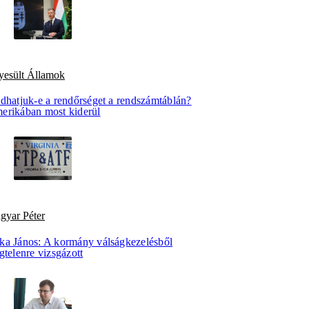
yesült Államok
idhatjuk-e a rendőrséget a rendszámtáblán?
erikában most kiderül
gyar Péter
ka János: A kormány válságkezelésből
gtelenre vizsgázott