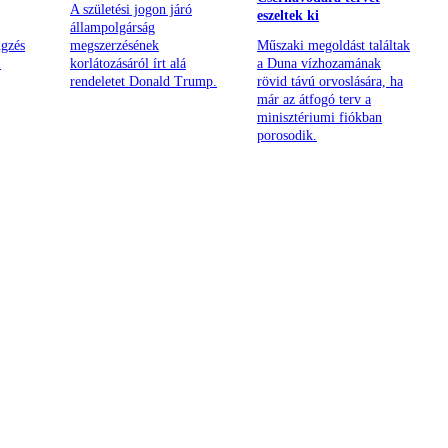
A születési jogon járó
eszeltek ki
állampolgárság
ngzés
megszerzésének
Műszaki megoldást találtak
.
korlátozásáról írt alá
a Duna vízhozamának
rendeletet Donald Trump.
rövid távú orvoslására, ha
már az átfogó terv a
minisztériumi fiókban
porosodik.