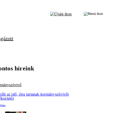
sgázott
ontos híreink
rmányszóvivő
űlt az idő, újra tartanak kormányszóvivői
ékoztatót