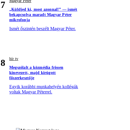
Magyar Péter
7
„Küldjed ki, most azonnal!” — ismét
bekapcsolva maradt Magyar Péter
mikrofonja
Ismét őszintén beszélt Magyar Péter.
hír tv
8
Megszólalt a közmédia frissen
kinevezett, majd kirúgott
főszerkesztője
Egyik korábbi munkahelyén kollégák
voltak Magyar Péterrel.