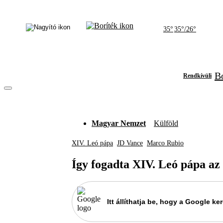
35°
35°/26°
Bó
Rendkívüli
Magyar Nemzet
Külföld
XIV. Leó pápa
JD Vance
Marco Rubio
Így fogadta XIV. Leó pápa az
Itt állíthatja be, hogy a Google 