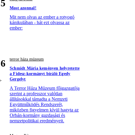
5
Most azonnal!
Mit nem olvas az ember a rotyogó
kánikulában - hát ezt olvassa az
ember:
terror háza múzeum
6
Schmidt Mária keményen helyretette
a Fidesz-kormányt bíráló Egedy
Gergelyt
A Terror Háza Múzeum főigazgatója
szerint a professzor valótlan
állításokkal támadta a Nemzeti
Együttműködés Rendszerét,
miközben figyelmen kívül hagyta az
Orbán-kormány gazdasági és
nemzetpolitikai eredményeit.