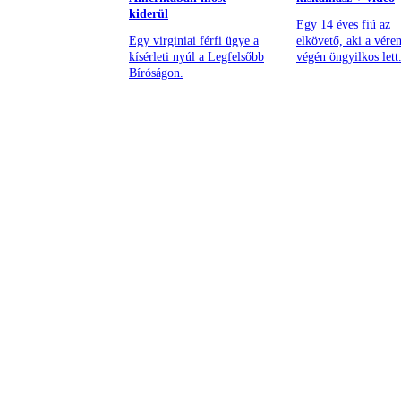
kiderül
Egy 14 éves fiú az
Egy virginiai férfi ügye a
elkövető, aki a vére
kísérleti nyúl a Legfelsőbb
végén öngyilkos lett
Bíróságon.