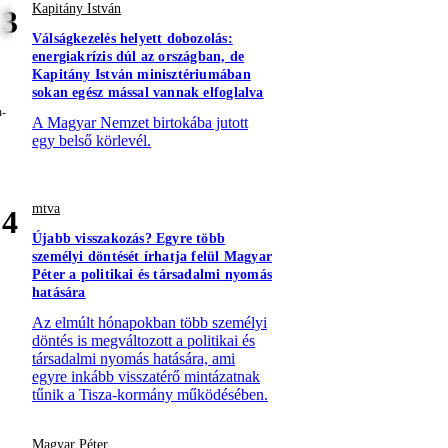
Kapitány István
3
Válságkezelés helyett dobozolás:
energiakrízis dúl az országban, de
Kapitány István minisztériumában
sokan egész mással vannak elfoglalva
A Magyar Nemzet birtokába jutott
egy belső körlevél.
mtva
4
Újabb visszakozás? Egyre több
személyi döntését írhatja felül Magyar
Péter a politikai és társadalmi nyomás
hatására
Az elmúlt hónapokban több személyi
döntés is megváltozott a politikai és
társadalmi nyomás hatására, ami
egyre inkább visszatérő mintázatnak
tűnik a Tisza-kormány működésében.
Magyar Péter