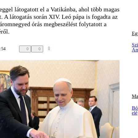
eggel látogatott el a Vatikánba, ahol több magas
t. A látogatás során XIV. Leó pápa is fogadta az
áromnegyed órás megbeszélést folytatott a
ről.
Eg
Sz
0
1:54
0
0
Am
Ma
Bó
elé