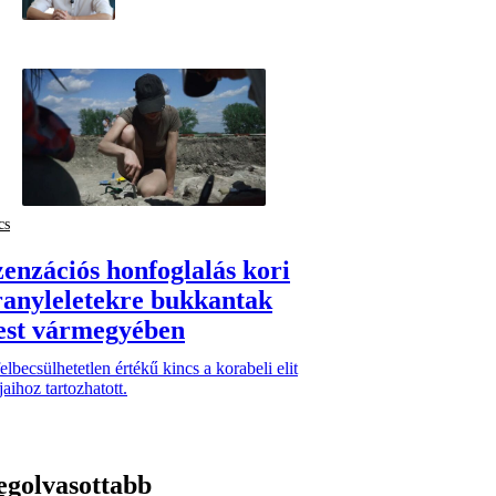
cs
zenzációs honfoglalás kori
ranyleletekre bukkantak
est vármegyében
elbecsülhetetlen értékű kincs a korabeli elit
jaihoz tartozhatott.
egolvasottabb