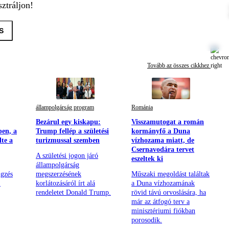
ztráljon!
S
Tovább az összes cikkhez
állampolgárság program
Románia
Bezárul egy kiskapu:
Visszamutogat a román
ben, a
Trump fellép a születési
kormányfő a Duna
lte a
turizmussal szemben
vízhozama miatt, de
Csernavodára tervet
A születési jogon járó
eszeltek ki
állampolgárság
ngzés
megszerzésének
Műszaki megoldást találtak
.
korlátozásáról írt alá
a Duna vízhozamának
rendeletet Donald Trump.
rövid távú orvoslására, ha
már az átfogó terv a
minisztériumi fiókban
porosodik.