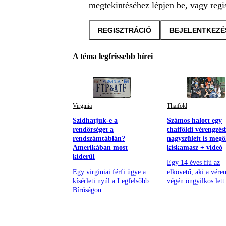
megtekintéséhez lépjen be, vagy regis
REGISZTRÁCIÓ
BEJELENTKEZÉ
A téma legfrissebb hírei
Virginia
Thaiföld
Szidhatjuk-e a
Számos halott egy
rendőrséget a
thaiföldi vérengzés
rendszámtáblán?
nagyszüleit is megö
Amerikában most
kiskamasz + videó
kiderül
Egy 14 éves fiú az
Egy virginiai férfi ügye a
elkövető, aki a vére
kísérleti nyúl a Legfelsőbb
végén öngyilkos lett
Bíróságon.