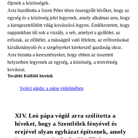
éljenek a közösségek.
Arra buzdította a Szent Péter téren összegyűlt hívőket, hogy az
egység és a közösség jelei legyenek, amely alkalmas arra, hogy
a kiengesztelődött világ kovászává legyen. Emlékeztetett, hogy
napjainkban túl sok a viszály, a seb, amelyet a gyűlölet, az
erőszak, az előítélet, a másságtól való félelem, az erőforrásokat
kizsákmányoló és a szegényeket kirekesztő gazdaság okoz.
Arra biztatta a keresztényeket, hogy ebben az összetett
helyzetben legyenek az egység, a közösség, a testvériség
kovászai.
További Külföld híreink
Svájci gárda: a pápa védelmében
XIV. Leó pápa végül arra szólította a 
híveket, hogy a Szentlélek fényével és 
erejével olyan egyházat építsenek, amely 