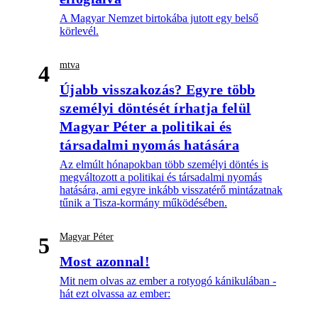
A Magyar Nemzet birtokába jutott egy belső
körlevél.
mtva
4
Újabb visszakozás? Egyre több
személyi döntését írhatja felül
Magyar Péter a politikai és
társadalmi nyomás hatására
Az elmúlt hónapokban több személyi döntés is
megváltozott a politikai és társadalmi nyomás
hatására, ami egyre inkább visszatérő mintázatnak
tűnik a Tisza-kormány működésében.
Magyar Péter
5
Most azonnal!
Mit nem olvas az ember a rotyogó kánikulában -
hát ezt olvassa az ember: