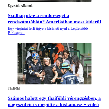
Egyesült Államok
Szidhatjuk-e a rendőrséget a
rendszámtáblán? Amerikában most kiderül
Egy virginiai férfi ügye a kísérleti nyúl a Legfelsőbb
Bíróságon.
Thaiföld
Számos halott egy thaiföldi vérengzésben, a
nagyszüleit is megölte a kiskamasz + videó