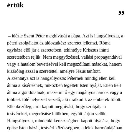
értük
– idézte Szent Péter meghívását a pápa. Azt is hangsúlyozta, a
péteri szolgálatot az áldozatkész szeretet jellemzi, Róma
egyháza elöl jár a szeretetben, tekintélye Krisztus iránti
szeretetében rejlik. Nem meggyőzéssel, vallási propagandával
vagy a hatalom bevetésével kell megszólítani másokat, hanem
kizárólag azzal a szeretettel, amelyre Jézus tanított.
A szentatya azt is hangsúlyozta: Péternek mindig ellen kell
állnia a kísértésnek, miközben legelteti Isten nyáját. Ellen kell
állnia a gondolatnak, miszerint ő egy magányos harcos vagy a
többiek fölé helyezett vezető, aki uralkodik az emberek fölött.
Ellenkezőleg, arra kapott meghívást, hogy szolgálja a
testvéreket, megerősítse hitükben, együtt járjon velük.
Hangsúlyozta, mindenki keresztségben kapott hivatása, hogy
építse Isten házát, testvéri közösségben, a lélek harmóniájában