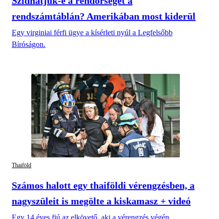
Szidhatjuk-e a rendőrséget a
rendszámtáblán? Amerikában most kiderül
Egy virginiai férfi ügye a kísérleti nyúl a Legfelsőbb
Bíróságon.
Thaiföld
Számos halott egy thaiföldi vérengzésben, a
nagyszüleit is megölte a kiskamasz + videó
Egy 14 éves fiú az elkövető, aki a vérengzés végén