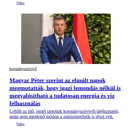
kormányszóvivő
Magyar Péter szerint az elmúlt napok
megmutatták, hogy igazi lemondás nélkül is
megvalósítható a tudatosan energia és víz
felhasználás
Lehűlt az idő, ismét tartottak kormányszóvivői tájékoztatót,
amin nem meglepő módon a miniszterelnök is részt vett.