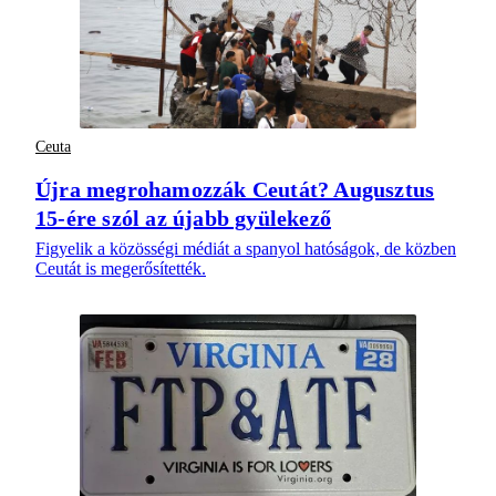
Ceuta
Újra megrohamozzák Ceutát? Augusztus
15-ére szól az újabb gyülekező
Figyelik a közösségi médiát a spanyol hatóságok, de közben
Ceutát is megerősítették.