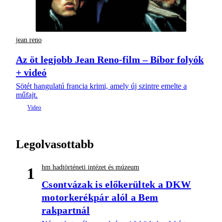
jean reno
Az öt legjobb Jean Reno-film – Bíbor folyók
+ videó
Sötét hangulatú francia krimi, amely új szintre emelte a
műfajt.
Legolvasottabb
hm hadtörténeti intézet és múzeum
1
Csontvázak is előkerültek a DKW
motorkerékpár alól a Bem
rakpartnál