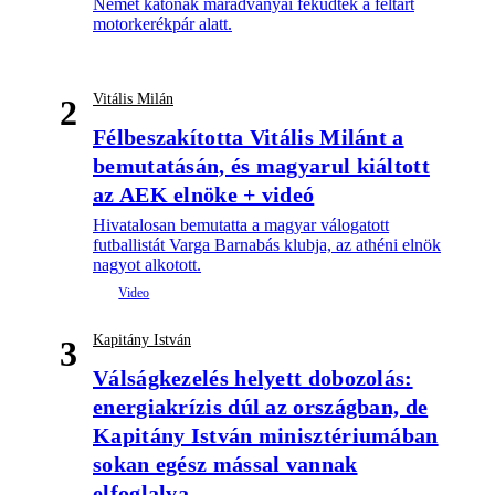
Német katonák maradványai feküdtek a feltárt
motorkerékpár alatt.
Vitális Milán
2
Félbeszakította Vitális Milánt a
bemutatásán, és magyarul kiáltott
az AEK elnöke + videó
Hivatalosan bemutatta a magyar válogatott
futballistát Varga Barnabás klubja, az athéni elnök
nagyot alkotott.
Kapitány István
3
Válságkezelés helyett dobozolás:
energiakrízis dúl az országban, de
Kapitány István minisztériumában
sokan egész mással vannak
elfoglalva