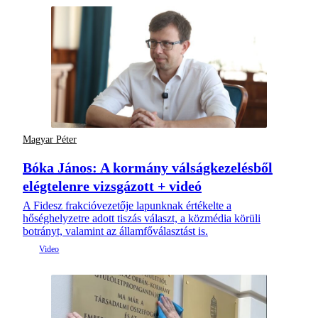
Magyar Péter
Bóka János: A kormány válságkezelésből
elégtelenre vizsgázott + videó
A Fidesz frakcióvezetője lapunknak értékelte a
hőséghelyzetre adott tiszás választ, a közmédia körüli
botrányt, valamint az államfőválasztást is.