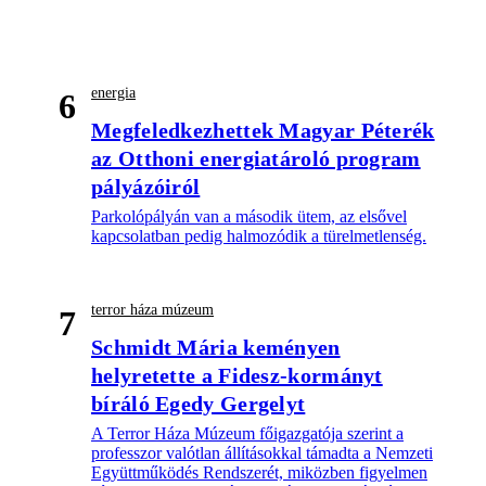
energia
6
Megfeledkezhettek Magyar Péterék
az Otthoni energiatároló program
pályázóiról
Parkolópályán van a második ütem, az elsővel
kapcsolatban pedig halmozódik a türelmetlenség.
terror háza múzeum
7
Schmidt Mária keményen
helyretette a Fidesz-kormányt
bíráló Egedy Gergelyt
A Terror Háza Múzeum főigazgatója szerint a
professzor valótlan állításokkal támadta a Nemzeti
Együttműködés Rendszerét, miközben figyelmen