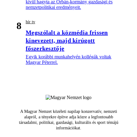
kívül hagyta az Orbán-kormány gazdasági és
nemzetpolitikai eredményeit.
hír tv
8
Megszólalt a közmédia frissen
kinevezett, majd kirúgott
főszerkesztője
Egyik korábbi munkahelyén kollégák voltak
Magyar Péterrel.
A Magyar Nemzet közéleti napilap konzervatív, nemzeti
alapról, a tényekre építve adja közre a legfontosabb
társadalmi, politikai, gazdasági, kulturális és sport témájú
információkat.