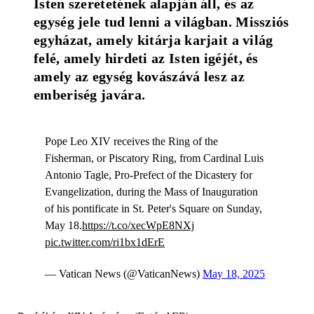
Isten szeretetének alapján áll, és az 
egység jele tud lenni a világban. Missziós 
egyházat, amely kitárja karjait a világ 
felé, amely hirdeti az Isten igéjét, és 
amely az egység kovászává lesz az 
emberiség javára. 
Pope Leo XIV receives the Ring of the
Fisherman, or Piscatory Ring, from Cardinal Luis
Antonio Tagle, Pro-Prefect of the Dicastery for
Evangelization, during the Mass of Inauguration
of his pontificate in St. Peter's Square on Sunday,
May 18.
https://t.co/xecWpE8NXj
pic.twitter.com/ri1bx1dErE
— Vatican News (@VaticanNews)
May 18, 2025