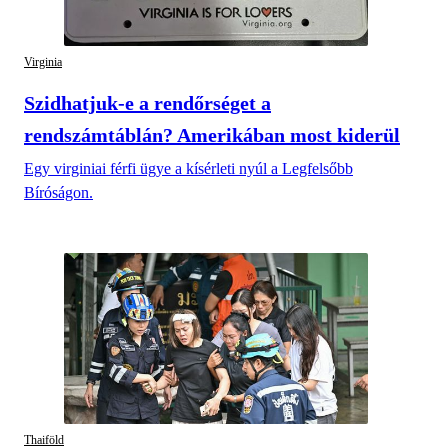
Virginia
Szidhatjuk-e a rendőrséget a
rendszámtáblán? Amerikában most kiderül
Egy virginiai férfi ügye a kísérleti nyúl a Legfelsőbb
Bíróságon.
Thaiföld