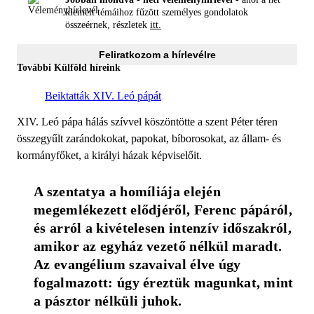
kiemelt témáihoz fűzött személyes gondolatok
összeérnek, részletek
itt.
Feliratkozom a hírlevélre
További Külföld híreink
Beiktatták XIV. Leó pápát
XIV. Leó pápa hálás szívvel köszöntötte a szent Péter téren
összegyűlt zarándokokat, papokat, bíborosokat, az állam- és
kormányfőket, a királyi házak képviselőit.
A szentatya a homíliája elején 
megemlékezett elődjéről, Ferenc pápáról, 
és arról a kivételesen intenzív időszakról, 
amikor az egyház vezető nélkül maradt. 
Az evangélium szavaival élve úgy 
fogalmazott: úgy éreztük magunkat, mint 
a pásztor nélküli juhok.