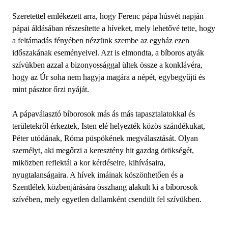
Szeretettel emlékezett arra, hogy Ferenc pápa húsvét napján
pápai áldásában részesítette a híveket, mely lehetővé tette, hogy
a feltámadás fényében nézzünk szembe az egyház ezen
időszakának eseményeivel. Azt is elmondta, a bíboros atyák
szívükben azzal a bizonyossággal ültek össze a konklávéra,
hogy az Úr soha nem hagyja magára a népét, egybegyűjti és
mint pásztor őrzi nyáját.
A pápaválasztó bíborosok más ás más tapasztalatokkal és
területekről érkeztek, Isten elé helyezték közös szándékukat,
Péter utódának, Róma püspökének megválasztását. Olyan
személyt, aki megőrzi a keresztény hit gazdag örökségét,
miközben reflektál a kor kérdéseire, kihívásaira,
nyugtalanságaira. A hívek imáinak köszönhetően és a
Szentlélek közbenjárására összhang alakult ki a bíborosok
szívében, mely egyetlen dallamként csendült fel szívükben.