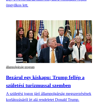
öngyilkos lett.
állampolgárság program
Bezárul egy kiskapu: Trump fellép a
születési turizmussal szemben
A születési jogon járó állampolgárság megszerzésének
korlátozásáról írt alá rendeletet Donald Trump.