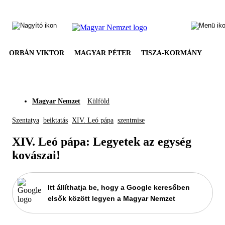
ORBÁN VIKTOR
MAGYAR PÉTER
TISZA-KORMÁNY
Magyar Nemzet
Külföld
Szentatya
beiktatás
XIV. Leó pápa
szentmise
XIV. Leó pápa: Legyetek az egység
kovászai!
Itt állíthatja be, hogy a Google keresőben
elsők között legyen a Magyar Nemzet