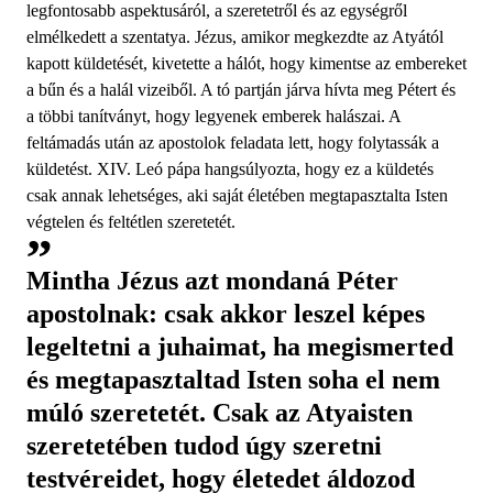
legfontosabb aspektusáról, a szeretetről és az egységről
elmélkedett a szentatya. Jézus, amikor megkezdte az Atyától
kapott küldetését, kivetette a hálót, hogy kimentse az embereket
a bűn és a halál vizeiből. A tó partján járva hívta meg Pétert és
a többi tanítványt, hogy legyenek emberek halászai. A
feltámadás után az apostolok feladata lett, hogy folytassák a
küldetést. XIV. Leó pápa hangsúlyozta, hogy ez a küldetés
csak annak lehetséges, aki saját életében megtapasztalta Isten
végtelen és feltétlen szeretetét.
Mintha Jézus azt mondaná Péter
apostolnak: csak akkor leszel képes
legeltetni a juhaimat, ha megismerted
és megtapasztaltad Isten soha el nem
múló szeretetét. Csak az Atyaisten
szeretetében tudod úgy szeretni
testvéreidet, hogy életedet áldozod