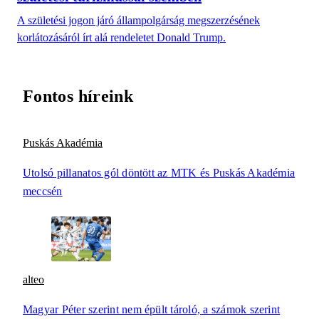
A születési jogon járó állampolgárság megszerzésének
korlátozásáról írt alá rendeletet Donald Trump.
Fontos híreink
Puskás Akadémia
Utolsó pillanatos gól döntött az MTK és Puskás Akadémia
meccsén
alteo
Magyar Péter szerint nem épült tároló, a számok szerint