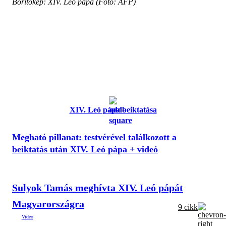
Borítókép: XIV. Leó pápa (Fotó: AFP)
XIV. Leó pápa beiktatása
Megható pillanat: testvérével találkozott a
beiktatás után XIV. Leó pápa + videó
Sulyok Tamás meghívta XIV. Leó pápát
Magyarországra
9 cikk