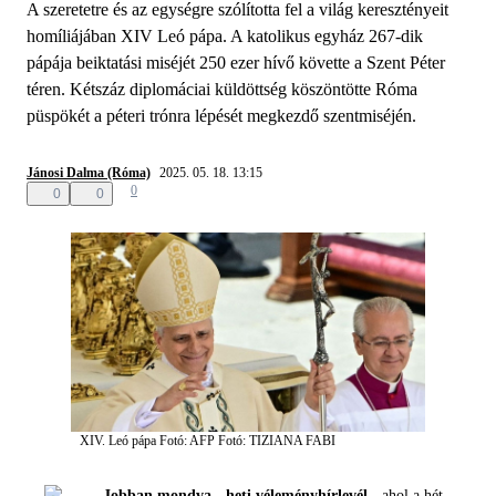
A szeretetre és az egységre szólította fel a világ keresztényeit
homíliájában XIV Leó pápa. A katolikus egyház 267-dik
pápája beiktatási miséjét 250 ezer hívő követte a Szent Péter
téren. Kétszáz diplomáciai küldöttség köszöntötte Róma
püspökét a péteri trónra lépését megkezdő szentmiséjén.
Jánosi Dalma (Róma)
2025. 05. 18. 13:15
0
0
0
XIV. Leó pápa Fotó: AFP
Fotó: TIZIANA FABI
Jobban mondva - heti véleményhírlevél -
ahol a hét