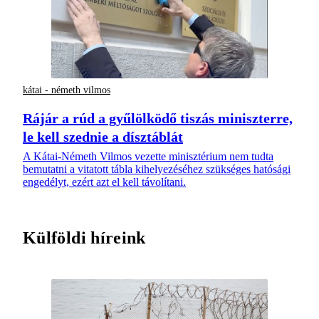
kátai - németh vilmos
Rájár a rúd a gyűlölködő tiszás miniszterre,
le kell szednie a dísztáblát
A Kátai-Németh Vilmos vezette minisztérium nem tudta
bemutatni a vitatott tábla kihelyezéséhez szükséges hatósági
engedélyt, ezért azt el kell távolítani.
Külföldi híreink