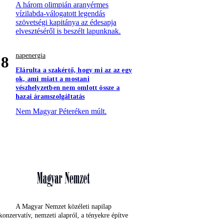
A három olimpián aranyérmes
vízilabda-válogatott legendás
szövetségi kapitánya az édesapja
elvesztéséről is beszélt lapunknak.
napenergia
8
Elárulta a szakértő, hogy mi az az egy
ok, ami miatt a mostani
vészhelyzetben nem omlott össze a
hazai áramszolgáltatás
Nem Magyar Péteréken múlt.
A Magyar Nemzet közéleti napilap
konzervatív, nemzeti alapról, a tényekre építve