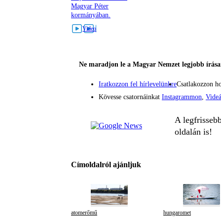
Magyar Péter
kormányában.
Ne maradjon le a Magyar Nemzet legjobb írásai
Iratkozzon fel hírlevelünkre
Csatlakozzon h
Kövesse csatornáinkat
Instagrammon
,
Vide
A legfrisseb
oldalán is!
Címoldalról ajánljuk
atomerőmű
hungaromet