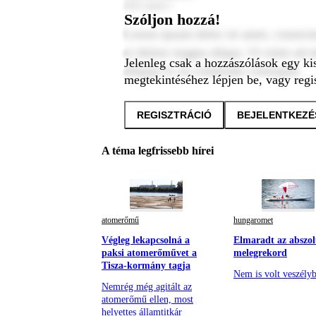
2024. január 1.
Szóljon hozzá!
Lorem ipsum dolor sit amet, consecte
et dolore magna aliqua. Ut enim ad m
Jelenleg csak a hozzászólások egy ki
aliquip ex ea commodo consequat.
megtekintéséhez lépjen be, vagy regis
REGISZTRÁCIÓ
BEJELENTKEZÉ
A téma legfrissebb hírei
atomerőmű
hungaromet
Végleg lekapcsolná a
Elmaradt az abszol
paksi atomerőművet a
melegrekord
Tisza-kormány tagja
Nem is volt veszély
Nemrég még agitált az
atomerőmű ellen, most
helyettes államtitkár