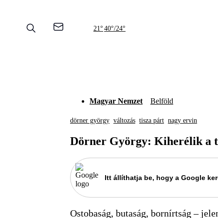
21°
40°/24°
Magyar Nemzet
Belföld
dörner györgy
változás
tisza párt
nagy ervin
Dörner György: Kiherélik a t
Itt állíthatja be, hogy a Google 
Ostobaság, butaság, bornírtság – jele