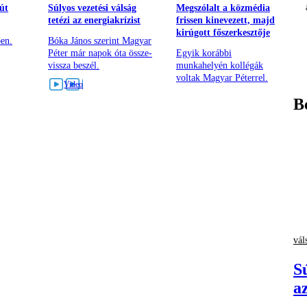
út
Súlyos vezetési válság
Megszólalt a közmédia
tetézi az energiakrízist
frissen kinevezett, majd
kirúgott főszerkesztője
ben.
Bóka János szerint Magyar
Péter már napok óta össze-
Egyik korábbi
vissza beszél.
munkahelyén kollégák
voltak Magyar Péterrel.
B
vál
Sú
a