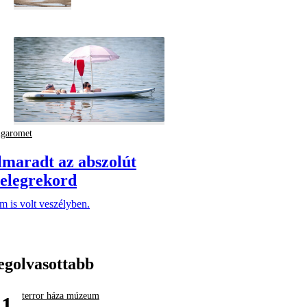
ngaromet
lmaradt az abszolút
elegrekord
 is volt veszélyben.
egolvasottabb
terror háza múzeum
1