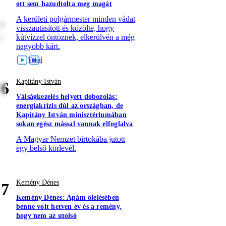
ott sem hazudtolta meg magát
A kerületi polgármester minden vádat
re
visszautasított és közölte, hogy
t
kútvízzel öntöznek, elkerülvén a még
nagyobb kárt.
Kapitány István
6
Válságkezelés helyett dobozolás:
energiakrízis dúl az országban, de
Kapitány István minisztériumában
sokan egész mással vannak elfoglalva
A Magyar Nemzet birtokába jutott
egy belső körlevél.
Kemény Dénes
7
Kemény Dénes: Apám ölelésében
benne volt hetven év és a remény,
hogy nem az utolsó