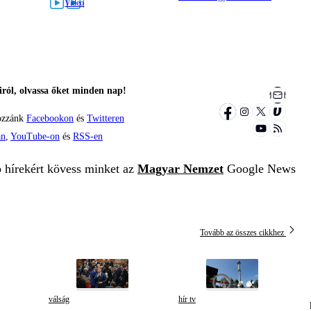
ról, olvassa őket minden nap!
ozzánk
Facebookon
és
Twitteren
án
,
YouTube-on
és
RSS-en
b hírekért kövess minket az
Magyar Nemzet
Google News
Tovább az összes cikkhez
válság
hír tv