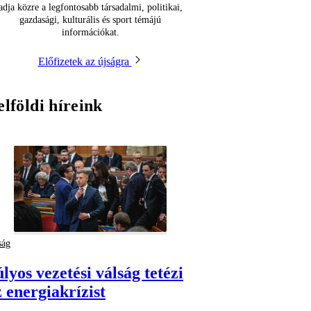
adja közre a legfontosabb társadalmi, politikai,
gazdasági, kulturális és sport témájú
információkat.
Előfizetek az újságra
elföldi híreink
ság
lyos vezetési válság tetézi
z energiakrízist