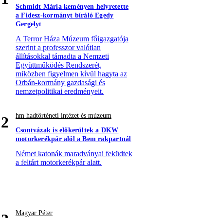
Schmidt Mária keményen helyretette
a Fidesz-kormányt bíráló Egedy
Gergelyt
A Terror Háza Múzeum főigazgatója
szerint a professzor valótlan
állításokkal támadta a Nemzeti
Együttműködés Rendszerét,
miközben figyelmen kívül hagyta az
Orbán-kormány gazdasági és
nemzetpolitikai eredményeit.
hm hadtörténeti intézet és múzeum
2
Csontvázak is előkerültek a DKW
motorkerékpár alól a Bem rakpartnál
Német katonák maradványai feküdtek
a feltárt motorkerékpár alatt.
Magyar Péter