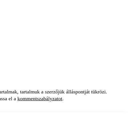
talmak, tartalmuk a szerzőjük álláspontját tükrözi.
assa el a
kommentszabályzatot
.