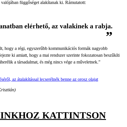
 valójában függőséget alakítanak ki. Rámutatott:
natban elérhető, az valakinek a rabja.
zélt, hogy a régi, egyszerűbb kommunikációs formák nagyobb
jezte ki amiatt, hogy a mai rendszer szerinte fokozatosan beszűkíti
herélik a társadalmat, és még nincs vége a műveletnek.”
séről, az átalakítással lecserélnék benne az orosz olajat
risztián)
AINKHOZ KATTINTSON