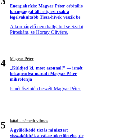
3
Energiakrízis: Magyar Péter orbitális
hazugsággal állt elő, ezt csak a
legelvakultabb Tisza-hívek veszik be
A kormányfő nem hallgatott se Szalai
Piroskára, se Hortay Olivérre.
Magyar Péter
4
„Küldjed ki, most azonnal!” — ismét
bekapcsolva maradt Magyar Péter
mikrofonja
Ismét őszintén beszélt Magyar Péter.
kátai - németh vilmos
5
A gyűlölködő tiszás minisztert
visszaküldték a választókerületébe, de