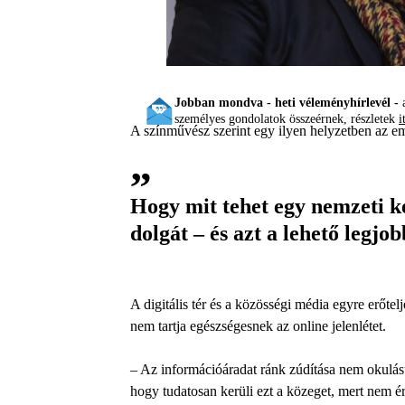
Jobban mondva - heti véleményhírlevél -
a
személyes gondolatok összeérnek, részletek
i
A színművész szerint egy ilyen helyzetben az em
Hogy mit tehet egy nemzeti k
dolgát – és azt a lehető legjo
A digitális tér és a közösségi média egyre erőte
nem tartja egészségesnek az online jelenlétet.
– Az információáradat ránk zúdítása nem okulásu
hogy tudatosan kerüli ezt a közeget, mert nem 