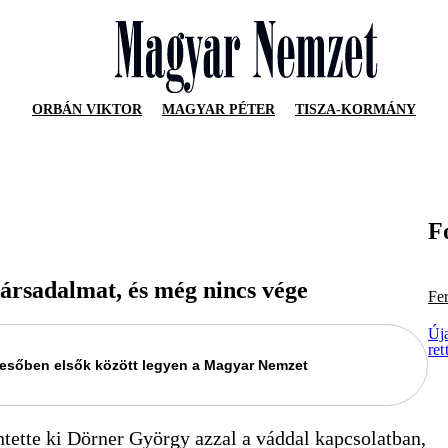
ORBÁN VIKTOR
MAGYAR PÉTER
TISZA-KORMÁNY
F
ársadalmat, és még nincs vége
Fe
Új
ret
keresőben elsők között legyen a Magyar Nemzet
ntette ki Dörner György azzal a váddal kapcsolatban,