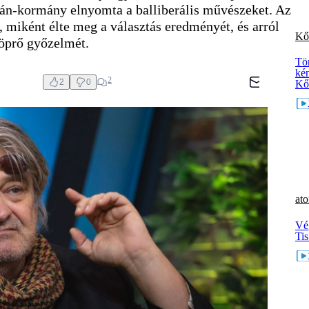
bán-kormány elnyomta a balliberális művészeket. Az
t, miként élte meg a választás eredményét, és arról
Kő
söprő győzelmét.
Tör
kén
2
2
0
Kő
at
Vé
Ti