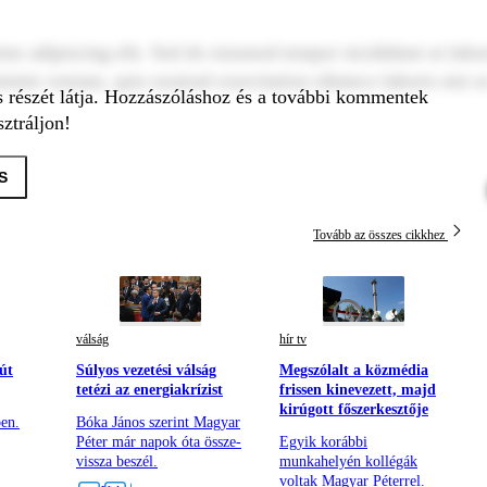
tur adipiscing elit. Sed do eiusmod tempor incididunt ut labo
inim veniam, quis nostrud exercitation ullamco laboris nisi u
s részét látja. Hozzászóláshoz és a további kommentek
ztráljon!
S
Tovább az összes cikkhez
válság
hír tv
út
Súlyos vezetési válság
Megszólalt a közmédia
tetézi az energiakrízist
frissen kinevezett, majd
kirúgott főszerkesztője
ben.
Bóka János szerint Magyar
Péter már napok óta össze-
Egyik korábbi
vissza beszél.
munkahelyén kollégák
voltak Magyar Péterrel.