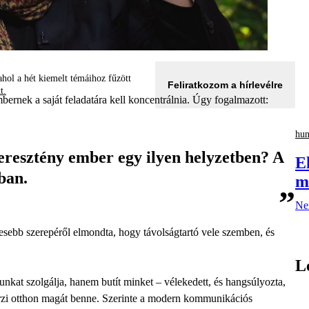
hol a hét kiemelt témáihoz fűzött
Feliratkozom a hírlevélre
tt.
bernek a saját feladatára kell koncentrálnia. Úgy fogalmazott:
hu
eresztény ember egy ilyen helyzetben? A
E
bban.
m
Nem
ljesebb szerepéről elmondta, hogy távolságtartó vele szemben, és
L
nkat szolgálja, hanem butít minket – vélekedett, és hangsúlyozta,
érzi otthon magát benne. Szerinte a modern kommunikációs