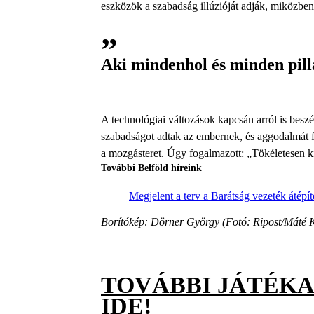
eszközök a szabadság illúzióját adják, miközben
Aki mindenhol és minden pilla
A technológiai változások kapcsán arról is bes
szabadságot adtak az embernek, és aggodalmát fe
a mozgásteret. Úgy fogalmazott: „Tökéletesen ki
További Belföld híreink
Megjelent a terv a Barátság vezeték átépíté
Borítókép: Dörner György (Fotó: Ripost/Máté K
TOVÁBBI JÁTÉK
IDE!