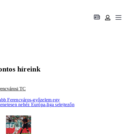
ontos híreink
rencvárosi TC
abb Ferencváros-győzelem egy
tenetesen nehéz Európa-liga selejtezőn