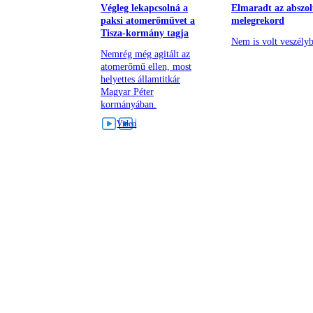
Végleg lekapcsolná a
Elmaradt az abszol
paksi atomerőművet a
melegrekord
Tisza-kormány tagja
Nem is volt veszély
Nemrég még agitált az
atomerőmű ellen, most
helyettes államtitkár
Magyar Péter
kormányában.