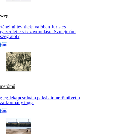
szeg
ténelmi tévhitek: valóban Jurisics
yszerítette visszavonulásra Szulejmánt
szeg alól?
omerőmű
gleg lekapcsolná a paksi atomerőművet a
sza-kormány tagja