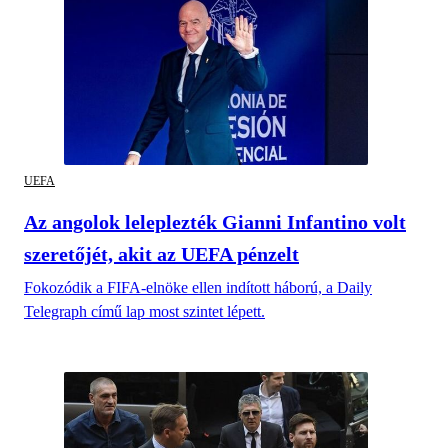
UEFA
Az angolok leleplezték Gianni Infantino volt
szeretőjét, akit az UEFA pénzelt
Fokozódik a FIFA-elnöke ellen indított háború, a Daily
Telegraph című lap most szintet lépett.