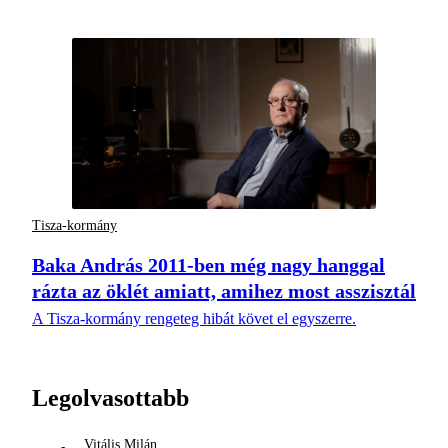
Tisza-kormány
Baka András 2011-ben még nagy hanggal
rázta az öklét amiatt, amihez most asszisztál
A Tisza-kormány rengeteg hibát követ el egyszerre.
Legolvasottabb
Vitális Milán