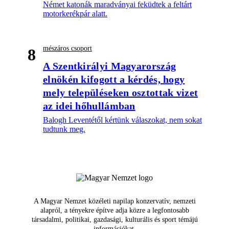
Német katonák maradványai feküdtek a feltárt
motorkerékpár alatt.
mészáros csoport
8
A Szentkirályi Magyarország
elnökén kifogott a kérdés, hogy
mely településeken osztottak vizet
az idei hőhullámban
Balogh Leventétől kértünk válaszokat, nem sokat
tudtunk meg.
A Magyar Nemzet közéleti napilap konzervatív, nemzeti
alapról, a tényekre építve adja közre a legfontosabb
társadalmi, politikai, gazdasági, kulturális és sport témájú
információkat.