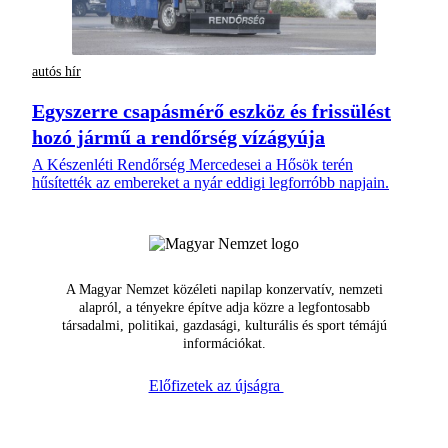
autós hír
Egyszerre csapásmérő eszköz és frissülést
hozó jármű a rendőrség vízágyúja
A Készenléti Rendőrség Mercedesei a Hősök terén
hűsítették az embereket a nyár eddigi legforróbb napjain.
A Magyar Nemzet közéleti napilap konzervatív, nemzeti
alapról, a tényekre építve adja közre a legfontosabb
társadalmi, politikai, gazdasági, kulturális és sport témájú
információkat.
Előfizetek az újságra