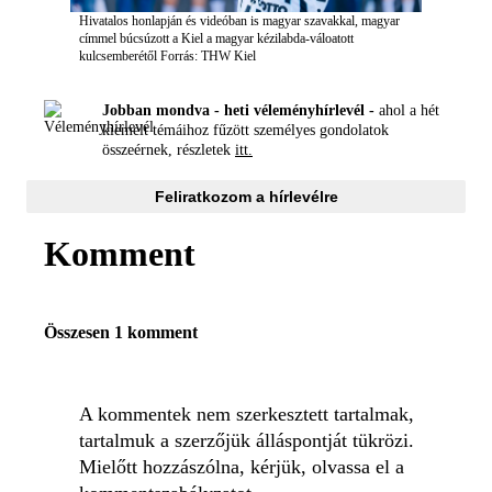
Hivatalos honlapján és videóban is magyar szavakkal, magyar
címmel búcsúzott a Kiel a magyar kézilabda-váloatott
kulcsemberétől
Forrás: THW Kiel
Jobban mondva - heti véleményhírlevél -
ahol a hét
kiemelt témáihoz fűzött személyes gondolatok
összeérnek, részletek
itt.
Feliratkozom a hírlevélre
Komment
Összesen 1 komment
A kommentek nem szerkesztett tartalmak,
tartalmuk a szerzőjük álláspontját tükrözi.
Mielőtt hozzászólna, kérjük, olvassa el a