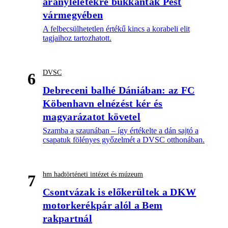
aranyleletekre bukkantak Pest
vármegyében
A felbecsülhetetlen értékű kincs a korabeli elit
tagjaihoz tartozhatott.
DVSC
6
Debreceni balhé Dániában: az FC
Köbenhavn elnézést kér és
magyarázatot követel
Szamba a szaunában – így értékelte a dán sajtó a
csapatuk fölényes győzelmét a DVSC otthonában.
hm hadtörténeti intézet és múzeum
7
Csontvázak is előkerültek a DKW
motorkerékpár alól a Bem
rakpartnál