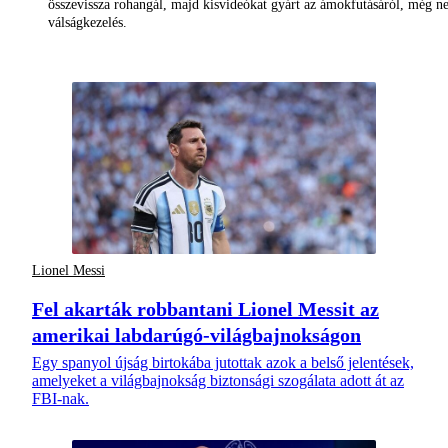
összevissza rohangál, majd kisvideókat gyárt az ámokfutásáról, még 
válságkezelés.
Lionel Messi
Fel akarták robbantani Lionel Messit az
amerikai labdarúgó-világbajnokságon
Egy spanyol újság birtokába jutottak azok a belső jelentések,
amelyeket a világbajnokság biztonsági szogálata adott át az
FBI-nak.