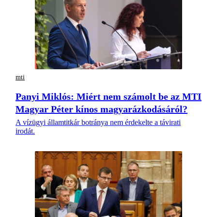
mti
Panyi Miklós: Miért nem számolt be az MTI
Magyar Péter kínos magyarázkodásáról?
A vízügyi államtitkár botránya nem érdekelte a távirati
irodát.