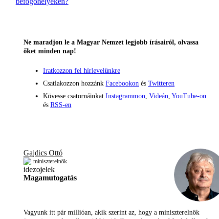
befogóhelyeken?
Ne maradjon le a Magyar Nemzet legjobb írásairól, olvassa
őket minden nap!
Iratkozzon fel hírlevelünkre
Csatlakozzon hozzánk
Facebookon
és
Twitteren
Kövesse csatornáinkat
Instagrammon
,
Videán
,
YouTube-on
és
RSS-en
Gajdics Ottó
miniszterelnök
Magamutogatás
Vagyunk itt pár millióan, akik szerint az, hogy a miniszterelnök