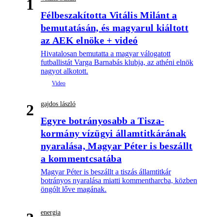
1
Félbeszakította Vitális Milánt a
bemutatásán, és magyarul kiáltott
az AEK elnöke + videó
Hivatalosan bemutatta a magyar válogatott
futballistát Varga Barnabás klubja, az athéni elnök
nagyot alkotott.
gajdos lászló
2
Egyre botrányosabb a Tisza-
kormány vízügyi államtitkárának
nyaralása, Magyar Péter is beszállt
a kommentcsatába
Magyar Péter is beszállt a tiszás államtitkár
botrányos nyaralása miatti kommentharcba, közben
öngólt lőve magának.
energia