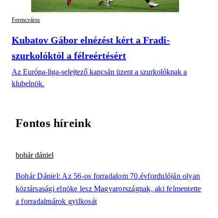
Ferencváros
Kubatov Gábor elnézést kért a Fradi-
szurkolóktól a félreértésért
Az Európa-liga-selejtező kapcsán üzent a szurkolóknak a
klubelnök.
Fontos híreink
bohár dániel
Bohár Dániel: Az 56-os forradalom 70.évfordulóján olyan
köztársasági elnöke lesz Magyarországnak, aki felmentette
a forradalmárok gyilkosát