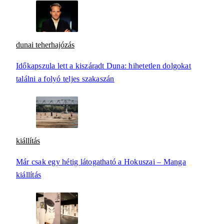
dunai teherhajózás
Időkapszula lett a kiszáradt Duna: hihetetlen dolgokat
találni a folyó teljes szakaszán
kiállítás
Már csak egy hétig látogatható a Hokuszai – Manga
kiállítás