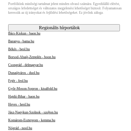
Portfóliónk minőségi tartalmat jelent minden olvasó számára. Egyedülálló elérést,
országos lefedettséget és változatos megjelenési lehetőséget biztosít. Folyamatosan
keressük az új irányokat és fejlődési lehetőségeket. Ez jövőnk záloga.
Regionális hírportálok
Bács-Kiskun - baon.hu
Baranya - bama.hu
Békés - beol.hu
Borsod-Abaúj-Zemplén - boon.hu
Csongrád - delmagyar.hu
Dunaújváros - duol.hu
Fejér - feol.hu
Győr-Moson-Sopron - kisalfold.hu
Hajdú-Bihar - haon.hu
Heves - heol.hu
Jász-Nagykun-Szolnok - szoljon.hu
Komárom-Esztergom - kemma.hu
Nógrád - nool.hu