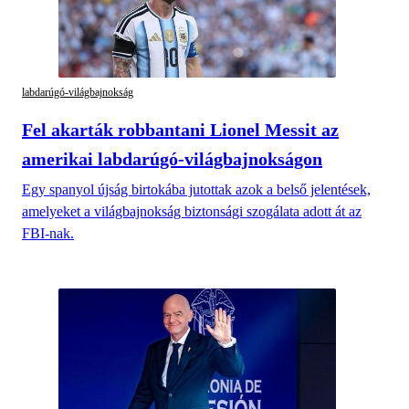
labdarúgó-világbajnokság
Fel akarták robbantani Lionel Messit az
amerikai labdarúgó-világbajnokságon
Egy spanyol újság birtokába jutottak azok a belső jelentések,
amelyeket a világbajnokság biztonsági szogálata adott át az
FBI-nak.