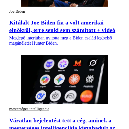
Joe Biden
Kitálalt Joe Biden fia a volt amerikai
elnökről, erre senki sem számított + videó
Meglepő interjúban nyitotta meg a Biden család legbelső
magánéletét Hunter Biden.
mesterséges intelligencia
Váratlan bejelentést tett a cég, aminek a
mesterséges intelligenciája kiszabadult az