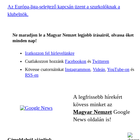
Az Európa-liga-selejtező kapcsán üzent a szurkolóknak a
klubelnök.
Ne maradjon le a Magyar Nemzet legjobb írásairól, olvassa őket
minden nap!
Iratkozzon fel hírlevelünkre
Csatlakozzon hozzánk
Facebookon
és
Twitteren
Kövesse csatornáinkat
Instagrammon
,
Videán
,
YouTube-on
és
RSS-en
A legfrissebb hírekért
kövess minket az
Magyar Nemzet
Google
News oldalán is!
Címoldalról ajánljuk