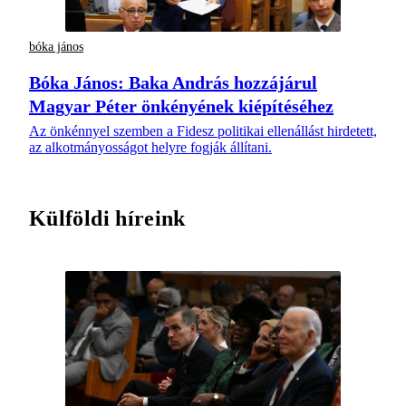
bóka jános
Bóka János: Baka András hozzájárul
Magyar Péter önkényének kiépítéséhez
Az önkénnyel szemben a Fidesz politikai ellenállást hirdetett,
az alkotmányosságot helyre fogják állítani.
Külföldi híreink