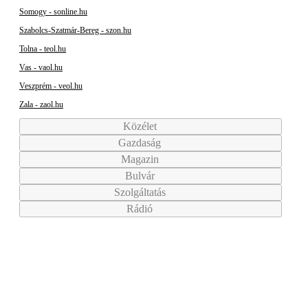
Somogy - sonline.hu
Szabolcs-Szatmár-Bereg - szon.hu
Tolna - teol.hu
Vas - vaol.hu
Veszprém - veol.hu
Zala - zaol.hu
Közélet
Gazdaság
Magazin
Bulvár
Szolgáltatás
Rádió