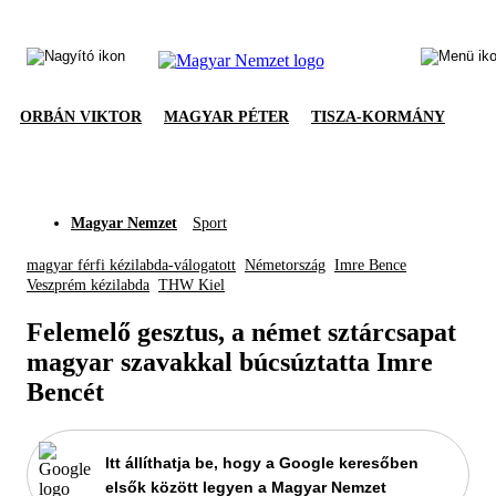
ORBÁN VIKTOR
MAGYAR PÉTER
TISZA-KORMÁNY
Magyar Nemzet
Sport
magyar férfi kézilabda-válogatott
Németország
Imre Bence
Veszprém kézilabda
THW Kiel
Felemelő gesztus, a német sztárcsapat
magyar szavakkal búcsúztatta Imre
Bencét
Itt állíthatja be, hogy a Google keresőben
elsők között legyen a Magyar Nemzet