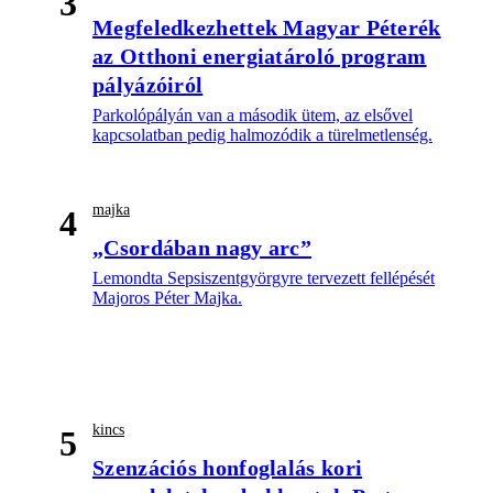
3
Megfeledkezhettek Magyar Péterék
az Otthoni energiatároló program
pályázóiról
Parkolópályán van a második ütem, az elsővel
kapcsolatban pedig halmozódik a türelmetlenség.
majka
4
„Csordában nagy arc”
Lemondta Sepsiszentgyörgyre tervezett fellépését
Majoros Péter Majka.
kincs
5
Szenzációs honfoglalás kori