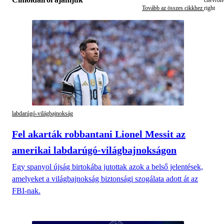
Tovább az összes cikkhez
labdarúgó-világbajnokság
Fel akarták robbantani Lionel Messit az
amerikai labdarúgó-világbajnokságon
Egy spanyol újság birtokába jutottak azok a belső jelentések,
amelyeket a világbajnokság biztonsági szogálata adott át az
FBI-nak.