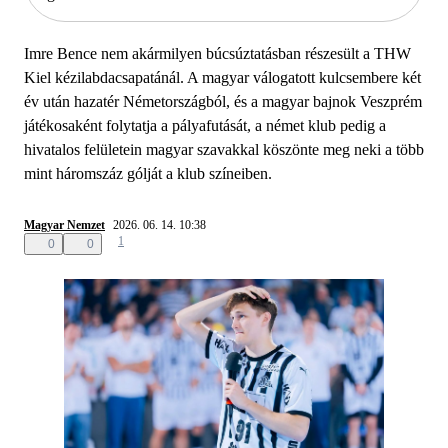
Imre Bence nem akármilyen búcsúztatásban részesült a THW
Kiel kézilabdacsapatánál. A magyar válogatott kulcsembere két
év után hazatér Németországból, és a magyar bajnok Veszprém
játékosaként folytatja a pályafutását, a német klub pedig a
hivatalos felületein magyar szavakkal köszönte meg neki a több
mint háromszáz gólját a klub színeiben.
Magyar Nemzet
2026. 06. 14. 10:38
1
0
0