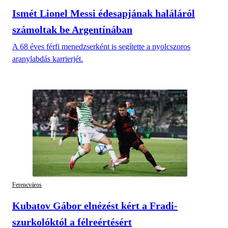
Ismét Lionel Messi édesapjának haláláról
számoltak be Argentínában
A 68 éves férfi menedzserként is segítette a nyolcszoros
aranylabdás karrierjét.
Ferencváros
Kubatov Gábor elnézést kért a Fradi-
szurkolóktól a félreértésért