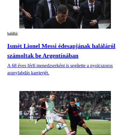
halálhír
Ismét Lionel Messi édesapjának haláláról
számoltak be Argentínában
A 68 éves férfi menedzserként is segítette a nyolcszoros
aranylabdás karrierjét.