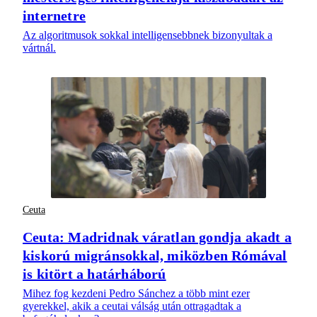
internetre
Az algoritmusok sokkal intelligensebbnek bizonyultak a
vártnál.
Ceuta
Ceuta: Madridnak váratlan gondja akadt a
kiskorú migránsokkal, miközben Rómával
is kitört a határháború
Mihez fog kezdeni Pedro Sánchez a több mint ezer
gyerekkel, akik a ceutai válság után ottragadtak a