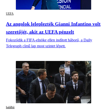
UEFA
Az angolok leleplezték Gianni Infantino volt
szeretőjét, akit az UEFA pénzelt
Fokozódik a FIFA-elnöke ellen indított háború, a Daily
Telegraph című lap most szintet lépett.
halálhír