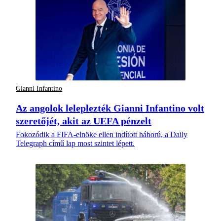
Gianni Infantino
Az angolok leleplezték Gianni Infantino volt
szeretőjét, akit az UEFA pénzelt
Fokozódik a FIFA-elnöke ellen indított háború, a Daily
Telegraph című lap most szintet lépett.