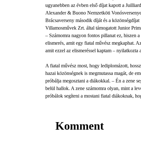
ugyanebben az évben első díjat kapott a Juillia
Alexander & Buono Nemzetköti Vonósversenyen
Brácsaverseny második díját és a közönségdíja
Villamosművek Zrt. által támogatott Junior Pri
– Számomra nagyon fontos pillanat ez, hiszen a 
elismerés, amit egy fiatal művész megkaphat. Az
amit ezzel az elismeréssel kaptam – nyilatkozta a
A fiatal művész most, hogy lediplomázott, hossz
hazai közönségnek is megmutassa magát, de emellet
próbálja megosztani a diákokkal. – Én a zene se
belül hallok. A zene számomra olyan, mint a le
próbálok segíteni a mostani fiatal diákoknak, ho
Komment