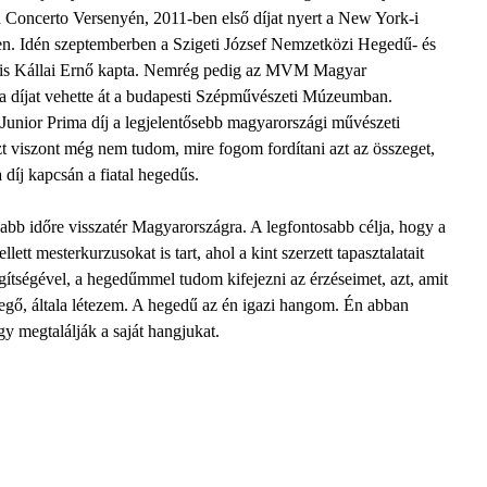
rd Concerto Versenyén, 2011-ben első díjat nyert a New York-i
. Idén szeptemberben a Szigeti József Nemzetközi Hegedű- és
t is Kállai Ernő kapta. Nemrég pedig az MVM Magyar
ma díjat vehette át a budapesti Szépművészeti Múzeumban.
Junior Prima díj a legjelentősebb magyarországi művészeti
t viszont még nem tudom, mire fogom fordítani azt az összeget,
 díj kapcsán a fiatal hegedűs.
abb időre visszatér Magyarországra. A legfontosabb célja, hogy a
t mesterkurzusokat is tart, ahol a kint szerzett tapasztalatait
gítségével, a hegedűmmel tudom kifejezni az érzéseimet, azt, amit
vegő, általa létezem. A hegedű az én igazi hangom. Én abban
gy megtalálják a saját hangjukat.