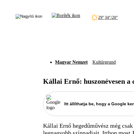
29°
34°/20°
Magyar Nemzet
Kultúrgrund
Kállai Ernő: huszonévesen a 
Itt állíthatja be, hogy a Google 
Kállai Ernő hegedűművész még csak 
legnagyobb színpadjait. Itthon most J