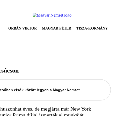
ORBÁN VIKTOR
MAGYAR PÉTER
TISZA-KORMÁNY
csúcson
keresőben elsők között legyen a Magyar Nemzet
huszonhat éves, de megjárta már New York
unior Prima díjjal ismerték el munkáját.