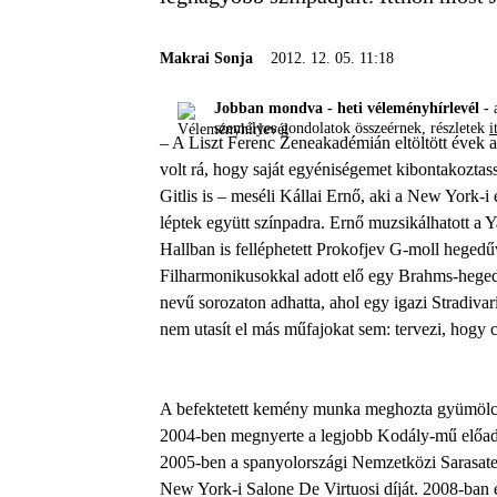
Makrai Sonja
2012. 12. 05. 11:18
Jobban mondva - heti véleményhírlevél -
a
személyes gondolatok összeérnek, részletek
i
– A Liszt Ferenc Zeneakadémián eltöltött évek a
volt rá, hogy saját egyéniségemet kibontakoztas
Gitlis is – meséli Kállai Ernő, aki a New York-i
léptek együtt színpadra. Ernő muzsikálhatott a 
Hallban is felléphetett Prokofjev G-moll heged
Filharmonikusokkal adott elő egy Brahms-hegedű
nevű sorozaton adhatta, ahol egy igazi Stradivar
nem utasít el más műfajokat sem: tervezi, hogy
A befektetett kemény munka meghozta gyümölcsé
2004-ben megnyerte a legjobb Kodály-mű előadásáé
2005-ben a spanyolországi Nemzetközi Sarasate
New York-i Salone De Virtuosi díját. 2008-ban 