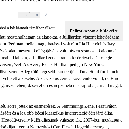
0
0
0
hol a hét kiemelt témáihoz fűzött
Feliratkozom a hírlevélre
tt.
latt megtanulhattam az alapokat, a Juilliardon viszont lehetőségem
sam. Perlman mellett nagy hatással volt rám Ida Haendel és Ivry
 évek alatt mesterei kollégájává is vált, hiszen számos alkalommal
Yamaha Hallban, a Juilliard zenekarának kíséretével a Carnegie
űversenyével. Az Avery Fisher Hallban pedig a New York-i
versenyt. A legkülönlegesebb koncertjét talán a Strad for Lunch
it vehetett a kezébe. A klasszikus zene a követendő vonal, de Ernő
 cigányzenében, dzsesszben és népzenében is kipróbálja majd magát.
t, sorra jöttek az elismerések. A Semmeringi Zenei Fesztiválon
rt és a legjobb bécsi klasszikus interpretációjáért járó díjat,
 Hegedűverseny különdíjasának választották, 2007-ben megkapta a
első díjat nyert a Nemzetközi Carl Flesch Hegedűversenyen,