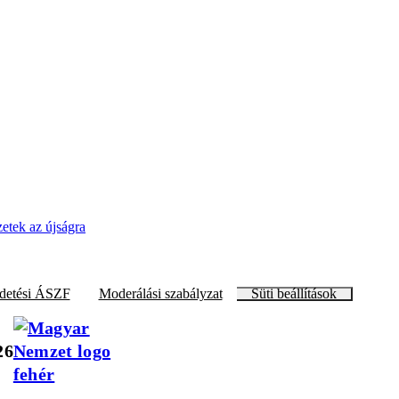
zetek az újságra
detési ÁSZF
Moderálási szabályzat
Süti beállítások
26