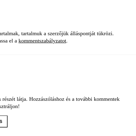
talmak, tartalmuk a szerzőjük álláspontját tükrözi.
assa el a
kommentszabályzatot
.
s részét látja. Hozzászóláshoz és a további kommentek
ztráljon!
S