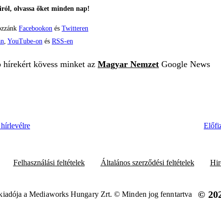
ról, olvassa őket minden nap!
ozzánk
Facebookon
és
Twitteren
án
,
YouTube-on
és
RSS-en
b hírekért kövess minket az
Magyar Nemzet
Google News
hírlevélre
Előfi
Felhasználási feltételek
Általános szerződési feltételek
Hir
© 20
iadója a Mediaworks Hungary Zrt. © Minden jog fenntartva