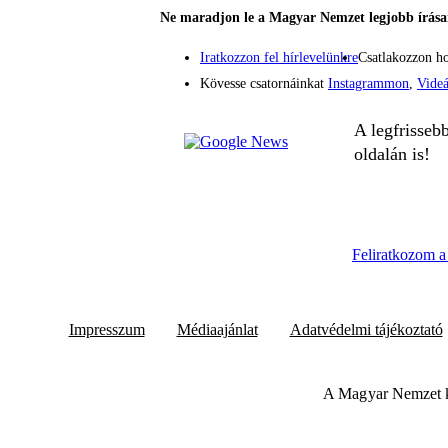
Ne maradjon le a Magyar Nemzet legjobb írásai
Iratkozzon fel hírlevelünkre
Csatlakozzon h
Kövesse csatornáinkat
Instagrammon
,
Vide
A legfrisseb
oldalán is!
Feliratkozom a 
Impresszum
Médiaajánlat
Adatvédelmi tájékoztató
A Magyar Nemzet k