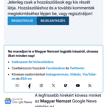
Jelenleg csak a hozzászólások egy kis részét
a hí
látja. Hozzászóláshoz és a további kommentek
megtekintéséhez lépjen be, vagy regisztráljon!
El
az
REGISZTRÁCIÓ
BEJELENTKEZÉS
új
Ne maradjon le a Magyar Nemzet legjobb írásairól, olvassa
őket minden nap!
Iratkozzon fel hírlevelünkre
Csatlakozzon hozzánk
Facebookon
és
Twitteren
Kövesse csatornáinkat
Instagrammon
,
Videán
,
YouTube-
on
és
RSS-en
A legfrissebb hírekért kövess minket
az
Magyar Nemzet
Google News
oldalán is!