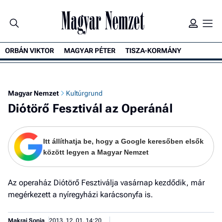
ORBÁN VIKTOR
MAGYAR PÉTER
TISZA-KORMÁNY
Ke
Magyar Nemzet
Kultúrgrund
Diótörő Fesztivál az Operánál
Itt állíthatja be, hogy a Google keresőben elsők
között legyen a Magyar Nemzet
Az operaház Diótörő Fesztiválja vasárnap kezdődik, már
megérkezett a nyíregyházi karácsonyfa is.
Makrai Sonja
2013. 12. 01. 14:20