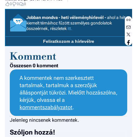
0
0
0
Jobban mondva - heti véleményhírlevél -
ahol a hét
kiemelt témáihoz fűzött személyes gondolatok
összeérnek, részletek
itt.
Feliratkozom a hírlevélre
Komment
I
E
Összesen 0 komment
A kommentek nem szerkesztett
tartalmak, tartalmuk a szerzőjük
G
álláspontját tükrözi. Mielőtt hozzászólna,
kérjük, olvassa el a
P
kommentszabályzatot
.
Jobba
- heti
Jelenleg nincsenek kommentek.
vélem
Szóljon hozzá!
Fel