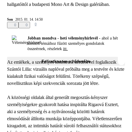
hallgatóitól a budapesti Mono Art & Design galériában.
Son
2015. 01. 14. 14:50
0
0
0
Jobban mondva - heti véleményhírlevél -
ahol a hét
kiemelt témáihoz fűzött személyes gondolatok
összeérnek, részletek
itt.
Feliratkozom a hírlevélre
Az emlékek, a személyes történetek kérdésével foglalkozik
Szántói Lilla: vizuális naplóval próbálta meg a testvére és közte
kialakult fizikai valóságot felülírni. Törékeny szépségű,
novellisztikus képi szekvenciák sorozata jött létre.
A közösségi oldalak által generált megosztás-kényszer
személyiségekre gyakorolt hatása inspirálta Rigaová Esztert,
aki a személyesség és a nyilvánosság közötti határok
elmosódását állította munkája középpontjába. Véletlenszerűen
kiragadott, az intimitás határát súroló felhasználói státusokhoz