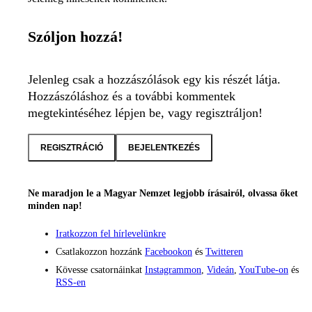
Szóljon hozzá!
Jelenleg csak a hozzászólások egy kis részét látja.
Hozzászóláshoz és a további kommentek
megtekintéséhez lépjen be, vagy regisztráljon!
REGISZTRÁCIÓ
BEJELENTKEZÉS
Ne maradjon le a Magyar Nemzet legjobb írásairól, olvassa őket
minden nap!
Iratkozzon fel hírlevelünkre
Csatlakozzon hozzánk
Facebookon
és
Twitteren
Kövesse csatornáinkat
Instagrammon
,
Videán
,
YouTube-on
és
RSS-en