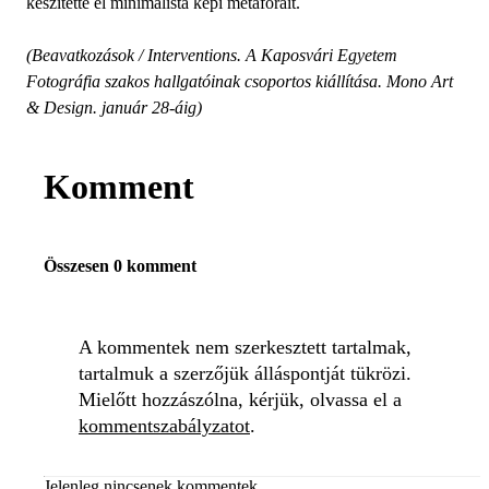
készítette el minimalista képi metaforáit.
(Beavatkozások / Interventions. A Kaposvári Egyetem
Fotográfia szakos hallgatóinak csoportos kiállítása. Mono Art
& Design. január 28-áig)
Komment
Összesen 0 komment
A kommentek nem szerkesztett tartalmak,
tartalmuk a szerzőjük álláspontját tükrözi.
Mielőtt hozzászólna, kérjük, olvassa el a
kommentszabályzatot
.
Jelenleg nincsenek kommentek.