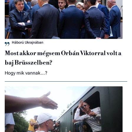
Háború Ukrajnában
Most akkor mégsem Orbán Viktorral volt a
baj Brüsszelben?
Hogy mik vannak...?