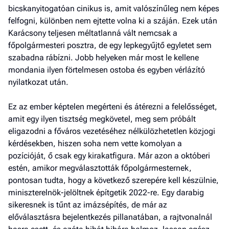
bicskanyitogatóan cinikus is, amit valószínűleg nem képes
a h
felfogni, különben nem ejtette volna ki a száján. Ezek után
E
Karácsony teljesen méltatlanná vált nemcsak a
a
főpolgármesteri posztra, de egy lepkegyűjtő egyletet sem
ú
szabadna rábízni. Jobb helyeken már most le kellene
mondania ilyen förtelmesen ostoba és egyben vérlázító
nyilatkozat után.
Ez az ember képtelen megérteni és átérezni a felelősséget,
amit egy ilyen tisztség megkövetel, meg sem próbált
eligazodni a főváros vezetéséhez nélkülözhetetlen közjogi
kérdésekben, hiszen soha nem vette komolyan a
pozícióját, ő csak egy kirakatfigura. Már azon a októberi
estén, amikor megválasztották főpolgármesternek,
pontosan tudta, hogy a következő szerepére kell készülnie,
miniszterelnök-jelöltnek építgetik 2022-re. Egy darabig
sikeresnek is tűnt az imázsépítés, de már az
előválasztásra bejelentkezés pillanatában, a rajtvonalnál