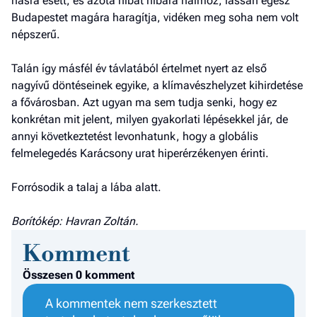
hasra esett, és azóta hibát hibára halmoz, lassan egész
Budapestet magára haragítja, vidéken meg soha nem volt
népszerű.
Talán így másfél év távlatából értelmet nyert az első
nagyívű döntéseinek egyike, a klímavészhelyzet kihirdetése
a fővárosban. Azt ugyan ma sem tudja senki, hogy ez
konkrétan mit jelent, milyen gyakorlati lépésekkel jár, de
annyi következtetést levonhatunk, hogy a globális
felmelegedés Karácsony urat hiperérzékenyen érinti.
Forrósodik a talaj a lába alatt.
Borítókép: Havran Zoltán.
Komment
Összesen 0 komment
A kommentek nem szerkesztett