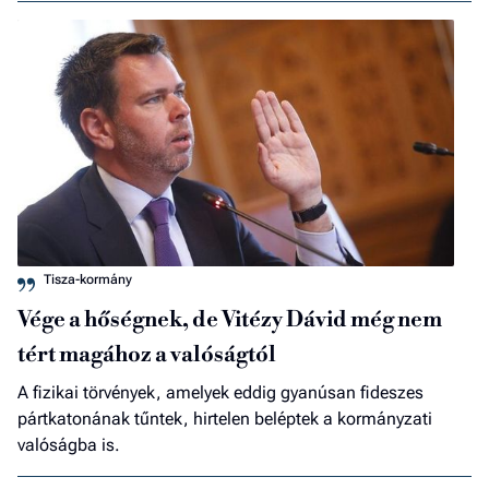
Tisza-kormány
Vége a hőségnek, de Vitézy Dávid még nem
tért magához a valóságtól
A fizikai törvények, amelyek eddig gyanúsan fideszes
pártkatonának tűntek, hirtelen beléptek a kormányzati
valóságba is.