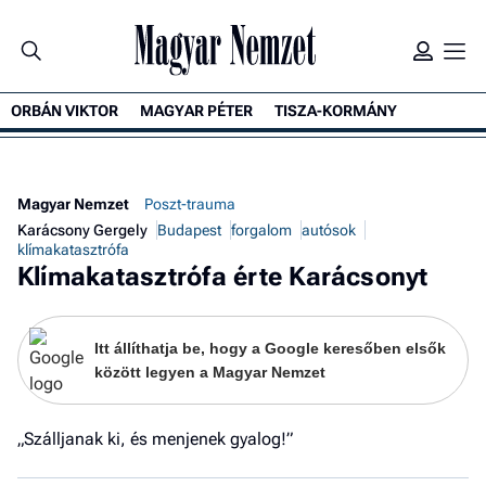
ORBÁN VIKTOR
MAGYAR PÉTER
TISZA-KORMÁNY
K
Magyar Nemzet
Poszt-trauma
Karácsony Gergely
Budapest
forgalom
autósok
klímakatasztrófa
Klímakatasztrófa érte Karácsonyt
Itt állíthatja be, hogy a Google keresőben elsők
között legyen a Magyar Nemzet
„Szálljanak ki, és menjenek gyalog!”