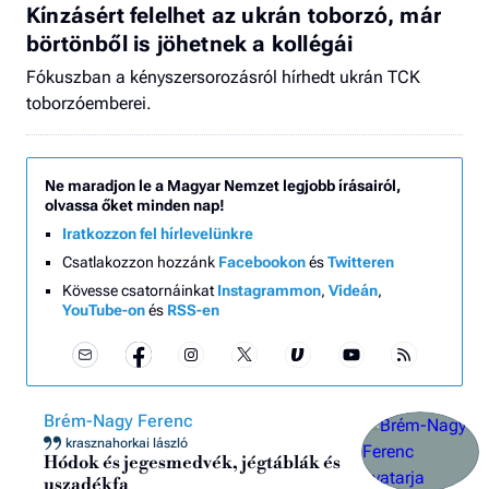
Kínzásért felelhet az ukrán toborzó, már
börtönből is jöhetnek a kollégái
Fókuszban a kényszersorozásról hírhedt ukrán TCK
toborzóemberei.
Ne maradjon le a Magyar Nemzet legjobb írásairól,
olvassa őket minden nap!
Iratkozzon fel hírlevelünkre
Csatlakozzon hozzánk
Facebookon
és
Twitteren
Kövesse csatornáinkat
Instagrammon
,
Videán
,
YouTube-on
és
RSS-en
Brém-Nagy Ferenc
krasznahorkai lászló
Hódok és jegesmedvék, jégtáblák és
uszadékfa