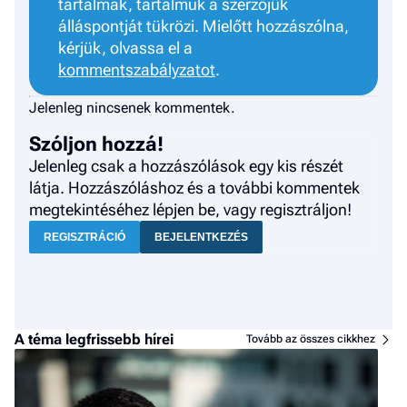
tartalmak, tartalmuk a szerzőjük
álláspontját tükrözi. Mielőtt hozzászólna,
kérjük, olvassa el a
kommentszabályzatot
.
Jelenleg nincsenek kommentek.
Szóljon hozzá!
Jelenleg csak a hozzászólások egy kis részét
látja. Hozzászóláshoz és a további kommentek
megtekintéséhez lépjen be, vagy regisztráljon!
REGISZTRÁCIÓ
BEJELENTKEZÉS
A téma legfrissebb hírei
Tovább az összes cikkhez