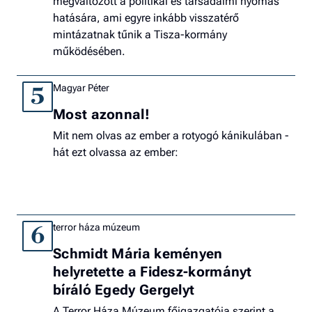
megváltozott a politikai és társadalmi nyomás
hatására, ami egyre inkább visszatérő
mintázatnak tűnik a Tisza-kormány
működésében.
Magyar Péter
5
Most azonnal!
Mit nem olvas az ember a rotyogó kánikulában -
hát ezt olvassa az ember:
terror háza múzeum
6
Schmidt Mária keményen
helyretette a Fidesz-kormányt
bíráló Egedy Gergelyt
A Terror Háza Múzeum főigazgatója szerint a