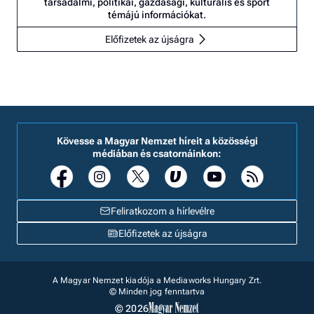
társadalmi, politikai, gazdasági, kulturális és sport
témájú információkat.
Előfizetek az újságra
Kövesse a Magyar Nemzet híreit a közösségi
médiában és csatornáinkon:
Feliratkozom a hírlevélre
Előfizetek az újságra
A Magyar Nemzet kiadója a Mediaworks Hungary Zrt.
© Minden jog fenntartva
© 2026