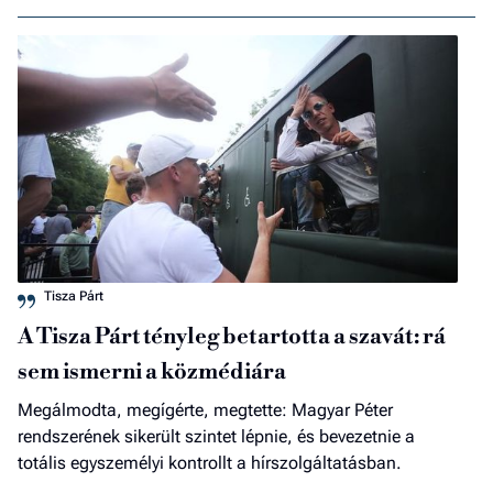
Tisza Párt
A Tisza Párt tényleg betartotta a szavát: rá
sem ismerni a közmédiára
Megálmodta, megígérte, megtette: Magyar Péter
rendszerének sikerült szintet lépnie, és bevezetnie a
totális egyszemélyi kontrollt a hírszolgáltatásban.