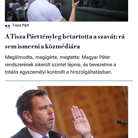
Tisza Párt
A Tisza Párt tényleg betartotta a szavát: rá
sem ismerni a közmédiára
Megálmodta, megígérte, megtette: Magyar Péter
rendszerének sikerült szintet lépnie, és bevezetnie a
totális egyszemélyi kontrollt a hírszolgáltatásban.