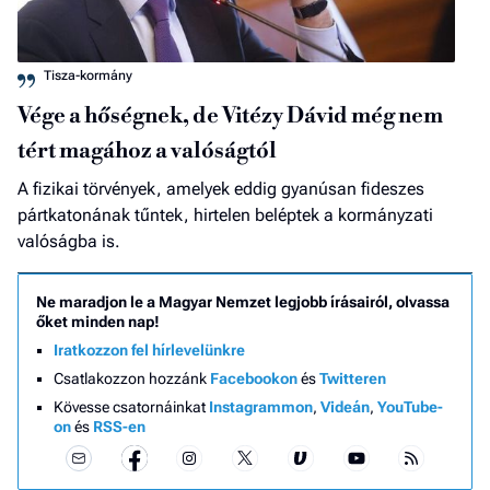
Tisza-kormány
Vége a hőségnek, de Vitézy Dávid még nem
tért magához a valóságtól
A fizikai törvények, amelyek eddig gyanúsan fideszes
pártkatonának tűntek, hirtelen beléptek a kormányzati
valóságba is.
Ne maradjon le a Magyar Nemzet legjobb írásairól, olvassa
őket minden nap!
Iratkozzon fel hírlevelünkre
Csatlakozzon hozzánk
Facebookon
és
Twitteren
Kövesse csatornáinkat
Instagrammon
,
Videán
,
YouTube-
on
és
RSS-en