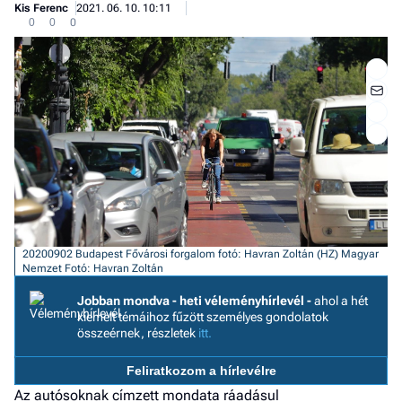
Kis Ferenc
2021. 06. 10. 10:11
0
0
0
20200902 Budapest Fővárosi forgalom fotó: Havran Zoltán (HZ) Magyar
Nemzet
Fotó: Havran Zoltán
Jobban mondva - heti véleményhírlevél -
ahol a hét
kiemelt témáihoz fűzött személyes gondolatok
Jobb
összeérnek, részletek
itt.
- het
véle
Feliratkozom a hírlevélre
Az autósoknak címzett mondata ráadásul
Fe