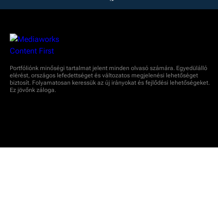
Portfóliónk minőségi tartalmat jelent minden olvasó számára. Egyedülálló
elérést, országos lefedettséget és változatos megjelenési lehetőséget
biztosít. Folyamatosan keressük az új irányokat és fejlődési lehetőségeket.
Ez jövőnk záloga.