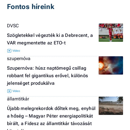
Fontos híreink
DVSC
Szögletekkel végezték ki a Debrecent, a
VAR megmentette az ETO-t
szupernóva
Szupernóva: húsz naptömegű csillag
robbant fel gigantikus erővel, különös
jelenséget produkálva
államtitkár
Újabb melegrekordok dőltek meg, enyhül
a hőség – Magyar Péter energiapolitikát
bírált, a Fidesz az államtitkár távozását