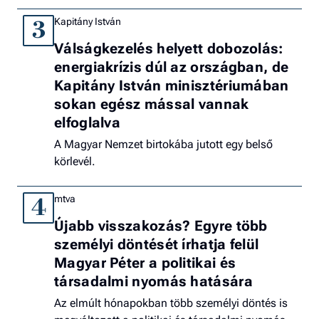
Kapitány István
3
Válságkezelés helyett dobozolás:
energiakrízis dúl az országban, de
Kapitány István minisztériumában
sokan egész mással vannak
elfoglalva
A Magyar Nemzet birtokába jutott egy belső
körlevél.
mtva
4
Újabb visszakozás? Egyre több
személyi döntését írhatja felül
Magyar Péter a politikai és
társadalmi nyomás hatására
Az elmúlt hónapokban több személyi döntés is