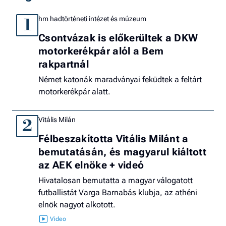
hm hadtörténeti intézet és múzeum
1
Csontvázak is előkerültek a DKW
motorkerékpár alól a Bem
rakpartnál
Német katonák maradványai feküdtek a feltárt
motorkerékpár alatt.
Vitális Milán
2
Félbeszakította Vitális Milánt a
bemutatásán, és magyarul kiáltott
az AEK elnöke + videó
Hivatalosan bemutatta a magyar válogatott
futballistát Varga Barnabás klubja, az athéni
elnök nagyot alkotott.