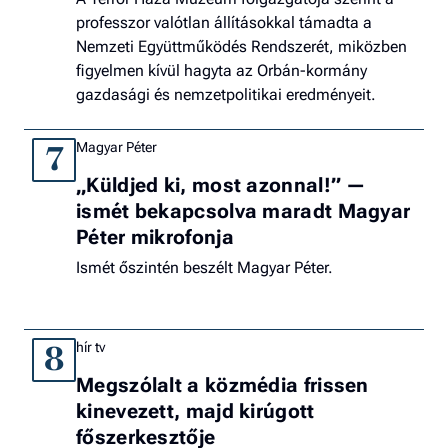
professzor valótlan állításokkal támadta a
Nemzeti Együttműködés Rendszerét, miközben
figyelmen kívül hagyta az Orbán-kormány
gazdasági és nemzetpolitikai eredményeit.
Magyar Péter
7
„Küldjed ki, most azonnal!” —
ismét bekapcsolva maradt Magyar
Péter mikrofonja
Ismét őszintén beszélt Magyar Péter.
hír tv
8
Megszólalt a közmédia frissen
kinevezett, majd kirúgott
főszerkesztője