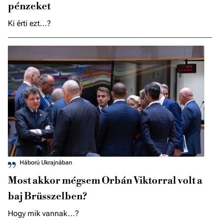
pénzeket
Ki érti ezt...?
Háború Ukrajnában
Most akkor mégsem Orbán Viktorral volt a
baj Brüsszelben?
Hogy mik vannak...?