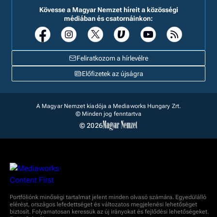
Kövesse a Magyar Nemzet híreit a közösségi
médiában és csatornáinkon:
Feliratkozom a hírlevélre
Előfizetek az újságra
A Magyar Nemzet kiadója a Mediaworks Hungary Zrt.
© Minden jog fenntartva
© 2026
Portfóliónk minőségi tartalmat jelent minden olvasó számára. Egyedülálló
elérést, országos lefedettséget és változatos megjelenési lehetőséget
biztosít. Folyamatosan keressük az új irányokat és fejlődési lehetőségeket.