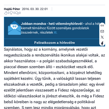
Hajdú Péter
2016. 03. 30. 22:01
0
0
0
Jobban mondva - heti véleményhírlevél -
ahol a hét
kiemelt témáihoz fűzött személyes gondolatok
összeérnek, részletek
itt.
Feliratkozom a hírlevélre
I
Sajnálatos, hogy az a kormány, amelynek vezetői
E
negyedszázada a rendszerváltás ikonikus alakjai voltak, az
akkor használatos – a polgári szabadságeszmékkel, a
piaccal élesen szemben álló – eszközöket veszik elő.
G
Mindent ellenőrizni, központosítani, a közpénzt lehetőleg
sajátként kezelni. Úgy tűnik, a valóságtól lassan teljesen
P
elszakadnak a vezetők, pedig a társadalom jelez: egy évvel
Jobba
ezelőtt jelentősen visszaesett a Fidesz népszerűsége, az
- heti
időközi választásokat is jórészt elveszítik, és még a Fidesz
vélem
belső köreiben is nagy az elégedetlenség e politikával
szemben. S nem lesz mindig migránsválság, hogy azt
Fel