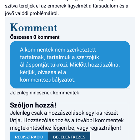
szítva tereljék el az emberek figyelmét a társadalom és a
a hí
jövő valódi problémáiról.
El
Komment
az
új
Összesen 0 komment
A kommentek nem szerkesztett
tartalmak, tartalmuk a szerzőjük
álláspontját tükrözi. Mielőtt hozzászólna,
kérjük, olvassa el a
kommentszabályzatot
.
Jelenleg nincsenek kommentek.
Szóljon hozzá!
Jelenleg csak a hozzászólások egy kis részét
látja. Hozzászóláshoz és a további kommentek
megtekintéséhez lépjen be, vagy regisztráljon!
REGISZTRÁCIÓ
BEJELENTKEZÉS