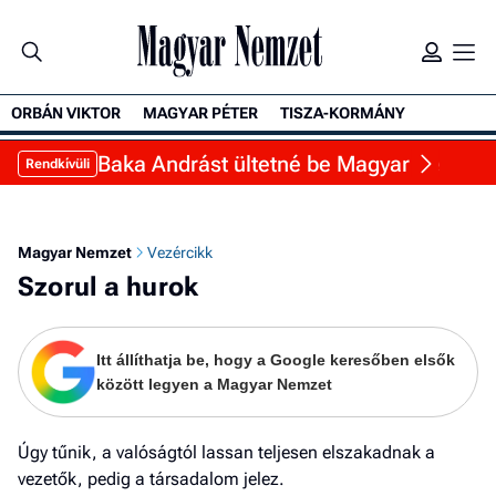
ORBÁN VIKTOR
MAGYAR PÉTER
TISZA-KORMÁNY
Ke
Baka Andrást ültetné be Magyar Péter a Sá
Rendkívüli
Magyar Nemzet
Vezércikk
Szorul a hurok
Itt állíthatja be, hogy a Google keresőben elsők
között legyen a Magyar Nemzet
Úgy tűnik, a valóságtól lassan teljesen elszakadnak a
vezetők, pedig a társadalom jelez.