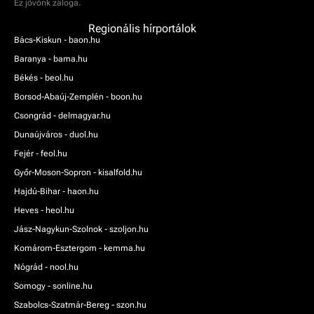
Ez jövőnk záloga.
Regionális hírportálok
Bács-Kiskun - baon.hu
Baranya - bama.hu
Békés - beol.hu
Borsod-Abaúj-Zemplén - boon.hu
Csongrád - delmagyar.hu
Dunaújváros - duol.hu
Fejér - feol.hu
Győr-Moson-Sopron - kisalfold.hu
Hajdú-Bihar - haon.hu
Heves - heol.hu
Jász-Nagykun-Szolnok - szoljon.hu
Komárom-Esztergom - kemma.hu
Nógrád - nool.hu
Somogy - sonline.hu
Szabolcs-Szatmár-Bereg - szon.hu