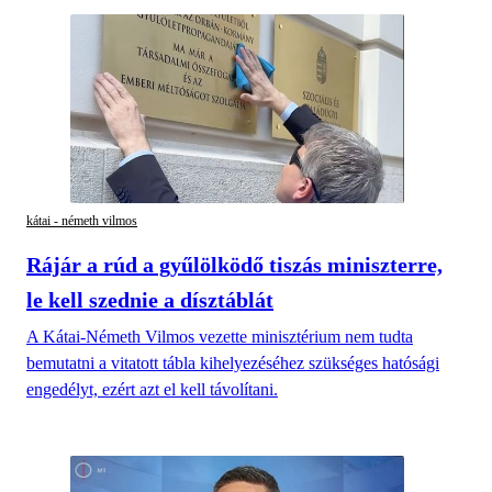
kátai - németh vilmos
Rájár a rúd a gyűlölködő tiszás miniszterre,
le kell szednie a dísztáblát
A Kátai-Németh Vilmos vezette minisztérium nem tudta
bemutatni a vitatott tábla kihelyezéséhez szükséges hatósági
engedélyt, ezért azt el kell távolítani.