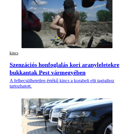
kincs
Szenzációs honfoglalás kori aranyleletekre
bukkantak Pest vármegyében
A felbecsülhetetlen értékű kincs a korabeli elit tagjaihoz
tartozhatott.