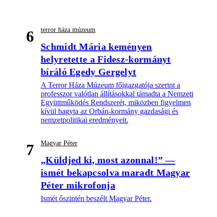
terror háza múzeum
6
Schmidt Mária keményen
helyretette a Fidesz-kormányt
bíráló Egedy Gergelyt
A Terror Háza Múzeum főigazgatója szerint a
professzor valótlan állításokkal támadta a Nemzeti
Együttműködés Rendszerét, miközben figyelmen
kívül hagyta az Orbán-kormány gazdasági és
nemzetpolitikai eredményeit.
Magyar Péter
7
„Küldjed ki, most azonnal!” —
ismét bekapcsolva maradt Magyar
Péter mikrofonja
Ismét őszintén beszélt Magyar Péter.