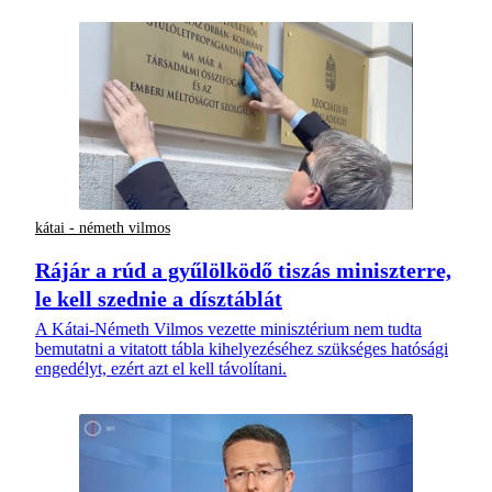
kátai - németh vilmos
Rájár a rúd a gyűlölködő tiszás miniszterre,
le kell szednie a dísztáblát
A Kátai-Németh Vilmos vezette minisztérium nem tudta
bemutatni a vitatott tábla kihelyezéséhez szükséges hatósági
engedélyt, ezért azt el kell távolítani.