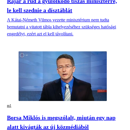
Rájár a rúd a gyűlölködő tiszás miniszterre,
le kell szednie a dísztáblát
A Kátai-Németh Vilmos vezette minisztérium nem tudta
bemutatni a vitatott tábla kihelyezéséhez szükséges hatósági
engedélyt, ezért azt el kell távolítani.
m1
Borsa Miklós is megszólalt, miután egy nap
alatt kivágták az új közmédiából