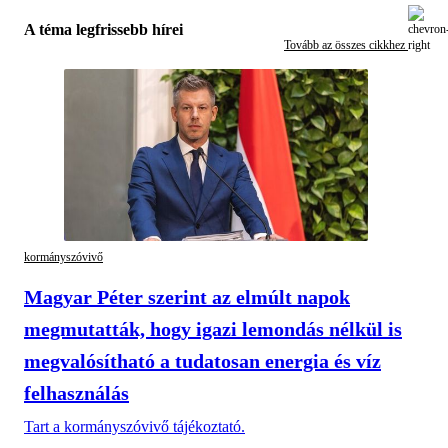
A téma legfrissebb hírei
Tovább az összes cikkhez
kormányszóvivő
Magyar Péter szerint az elmúlt napok
megmutatták, hogy igazi lemondás nélkül is
megvalósítható a tudatosan energia és víz
felhasználás
Tart a kormányszóvivő tájékoztató.