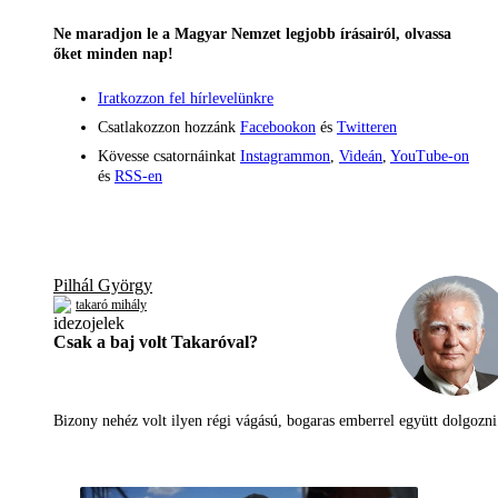
Ne maradjon le a Magyar Nemzet legjobb írásairól, olvassa
őket minden nap!
Iratkozzon fel hírlevelünkre
Csatlakozzon hozzánk
Facebookon
és
Twitteren
Kövesse csatornáinkat
Instagrammon
,
Videán
,
YouTube-on
és
RSS-en
Pilhál György
takaró mihály
Csak a baj volt Takaróval?
Bizony nehéz volt ilyen régi vágású, bogaras emberrel együtt dolgoz