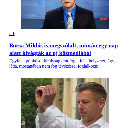
m1
Borsa Miklós is megszólalt, miután egy nap
alatt kivágták az új közmédiából
Egyfajta pünkösdi királyságként fogja fel a helyzetet, úgy
látja, mostanában nem fog tévézéssel foglalkozni.