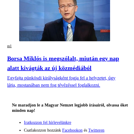
m1
Borsa Miklós is megszólalt, miután egy nap
alatt kivágták az új közmédiából
Egyfajta pünkösdi királyságként fogja fel a helyzetet, úgy
látja, mostanában nem fog tévézéssel foglalkozni.
Ne maradjon le a Magyar Nemzet legjobb írásairól, olvassa őket
minden nap!
Iratkozzon fel hírlevelünkre
Csatlakozzon hozzánk
Facebookon
és
Twitteren