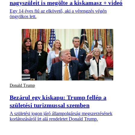
nagyszüleit is megölte a kiskamasz + videó
Egy 14 éves fiú az elkövető, aki a vérengzés végén
öngyilkos lett.
Donald Trump
Bezárul egy kiskapu: Trump fellép a
születési turizmussal szemben
A születési jogon járó állampolgárság megszerzésének
korlátozásáról írt alá rendeletet Donald Trump.