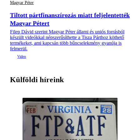
Magyar Péter
Tiltott pártfinanszírozás miatt feljelentették
Magyar Pétert
Filep Dávid szerint Magyar Péter állami és uniós forrásból
készült videókkal népszerűsíthette a Tisza Párthoz köthető
termékeket, ami kapcsán több bűncselekmény gyanúja is
felmerül.
Külföldi híreink