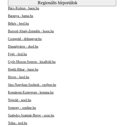
Regionális hírportálok
Bács-Kiskun - baon.hu
Baranya - bama.hu
Békés - beol.hu
Borsod-Abaúj-Zemplén - boon.hu
Csongrád - delmagyar.hu
Dunaújváros - duol.hu
Fejér - feol.hu
Győr-Moson-Sopron - kisalfold.hu
Hajdú-Bihar - haon.hu
Heves - heol.hu
Jász-Nagykun-Szolnok - szoljon.hu
Komárom-Esztergom - kemma.hu
Nógrád - nool.hu
Somogy - sonline.hu
Szabolcs-Szatmár-Bereg - szon.hu
Tolna - teol.hu