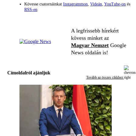
Kövesse csatornáinkat
Instagrammon
,
Videán
,
YouTube-on
és
RSS-en
A legfrissebb hírekért
kövess minket az
Magyar Nemzet
Google
News oldalán is!
Címoldalról ajánljuk
Tovább az összes cikkhez