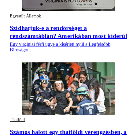
Egyesült Államok
Szidhatjuk-e a rendőrséget a
rendszámtáblán? Amerikában most kiderül
Egy virginiai férfi ügye a kísérleti nyúl a Legfelsőbb
Bíróságon.
Thaiföld
Számos halott egy thaiföldi vérengzésben, a