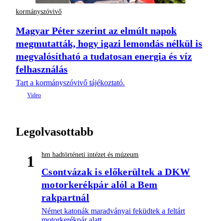
kormányszóvivő
Magyar Péter szerint az elmúlt napok
megmutatták, hogy igazi lemondás nélkül is
megvalósítható a tudatosan energia és víz
felhasználás
Tart a kormányszóvivő tájékoztató.
Legolvasottabb
hm hadtörténeti intézet és múzeum
1
Csontvázak is előkerültek a DKW
motorkerékpár alól a Bem
rakpartnál
Német katonák maradványai feküdtek a feltárt
motorkerékpár alatt.