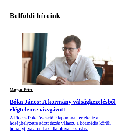
Belföldi híreink
Magyar Péter
Bóka János: A kormány válságkezelésből
elégtelenre vizsgázott
A Fidesz frakcióvezetője lapunknak értékelte a
hőséghelyzetre adott tiszás választ, a közmédia körüli
botrányt, valamint az államfőválasztást is.