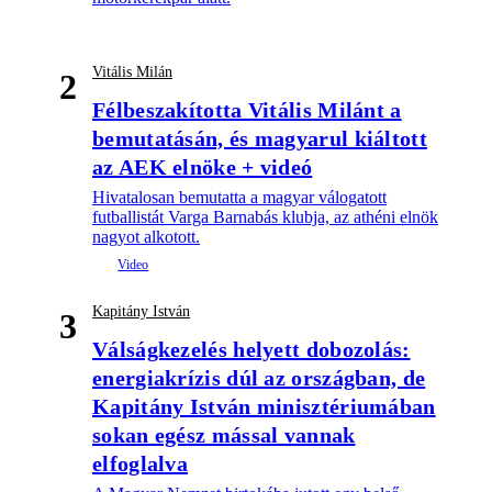
Vitális Milán
2
Félbeszakította Vitális Milánt a
bemutatásán, és magyarul kiáltott
az AEK elnöke + videó
Hivatalosan bemutatta a magyar válogatott
futballistát Varga Barnabás klubja, az athéni elnök
nagyot alkotott.
Kapitány István
3
Válságkezelés helyett dobozolás:
energiakrízis dúl az országban, de
Kapitány István minisztériumában
sokan egész mással vannak
elfoglalva