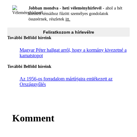
Jobban mondva - heti véleményhírlevél -
ahol a hét
kiemelt témáihoz fűzött személyes gondolatok
összeérnek, részletek
itt.
Feliratkozom a hírlevélre
További Belföld híreink
Magyar Péter hallgat arról, hogy a kormány kivezetné a
kamatstopot
További Belföld híreink
Az 1956-os forradalom mártírjaira emlékezett az
Országgyűlés
Komment