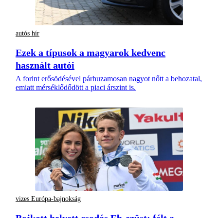
autós hír
Ezek a típusok a magyarok kedvenc
használt autói
A forint erősödésével párhuzamosan nagyot nőtt a behozatal,
emiatt mérséklődődött a piaci árszint is.
vizes Európa-bajnokság
Bojkott helyett csodás Eb-ezüst: félt a