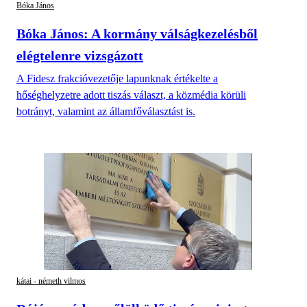
Bóka János
Bóka János: A kormány válságkezelésből
elégtelenre vizsgázott
A Fidesz frakcióvezetője lapunknak értékelte a
hőséghelyzetre adott tiszás választ, a közmédia körüli
botrányt, valamint az államfőválasztást is.
kátai - németh vilmos