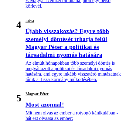
A Magyar Nemzet birtokába jutott egy belső
körlevél.
mtva
4
Újabb visszakozás? Egyre több
személyi döntését írhatja felül
Magyar Péter a politikai és
társadalmi nyomás hatására
Az elmúlt hónapokban több személyi döntés is
megváltozott a politikai és társadalmi nyomás
hatására, ami egyre inkább visszatérő mintázatnak
tűnik a Tisza-kormány működésében.
Magyar Péter
5
Most azonnal!
Mit nem olvas az ember a rotyogó kánikulában -
hát ezt olvassa az ember: