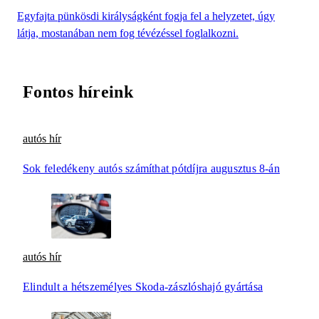
Egyfajta pünkösdi királyságként fogja fel a helyzetet, úgy
látja, mostanában nem fog tévézéssel foglalkozni.
Fontos híreink
autós hír
Sok feledékeny autós számíthat pótdíjra augusztus 8-án
autós hír
Elindult a hétszemélyes Skoda-zászlóshajó gyártása