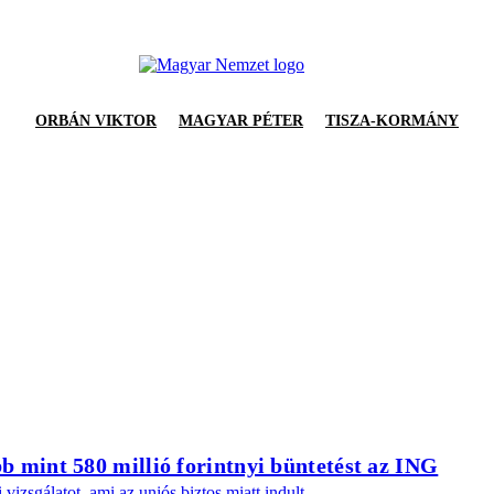
ORBÁN VIKTOR
MAGYAR PÉTER
TISZA-KORMÁNY
bb mint 580 millió forintnyi büntetést az ING
izsgálatot, ami az uniós biztos miatt indult.