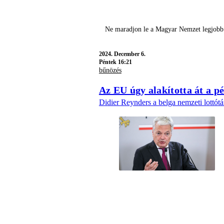
Ne maradjon le a Magyar Nemzet legjobb í
2024.
December 6.
Péntek 16:21
bűnözés
Az EU úgy alakította át a p
Didier Reynders a belga nemzeti lottótár