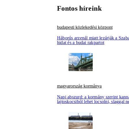
Fontos híreink
budapesti közlekedési központ
Háborús arzenál miatt lezárják a Szab
hidat és a budai rakpartot
magyarország kormánya
Napi abszurd: a kormány szerint kann
lajtoskocsiból lehet locsolni, slaggal 