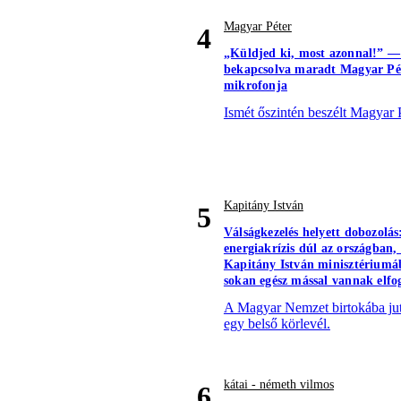
Magyar Péter
4
„Küldjed ki, most azonnal!” —
bekapcsolva maradt Magyar Pé
mikrofonja
Ismét őszintén beszélt Magyar P
Kapitány István
5
Válságkezelés helyett dobozolás
energiakrízis dúl az országban,
Kapitány István minisztérium
sokan egész mással vannak elfo
A Magyar Nemzet birtokába jut
egy belső körlevél.
kátai - németh vilmos
6