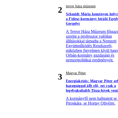
terror háza múzeum
2
Schmidt Mária keményen helyre
a Fidesz-kormányt bíráló Eged
Gergelyt
A Terror Háza Múzeum főigazg
szerint a professzor valótlan
állításokkal támadta a Nemzeti
Együttműködés Rendszerét,
miközben figyelmen kívül hagy
Orbán-kormány gazdasági és
nemzetpolitikai eredményeit.
Magyar Péter
3
Energiakrízis: Magyar Péter orb
hazugsággal állt elő, ezt csak a
legelvakultabb Tisza-hívek vesz
A kormányfő nem hallgatott se 
Piroskára, se Hortay Olivérre.