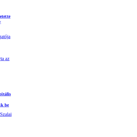
tette
y
atója
ta az
itális
ik be
Szalai