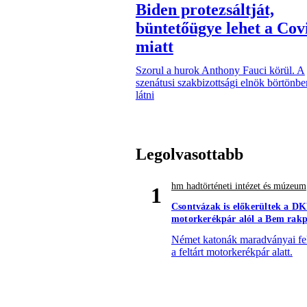
Biden protezsáltját,
büntetőügye lehet a Cov
miatt
Szorul a hurok Anthony Fauci körül. A
szenátusi szakbizottsági elnök börtönbe
látni
Legolvasottabb
hm hadtörténeti intézet és múzeum
1
Csontvázak is előkerültek a D
motorkerékpár alól a Bem rakp
Német katonák maradványai fe
a feltárt motorkerékpár alatt.