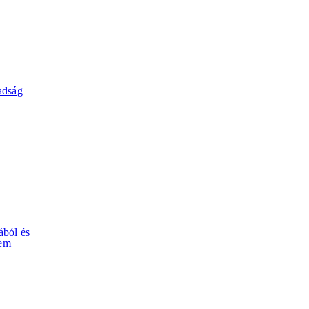
adság
ából és
nem