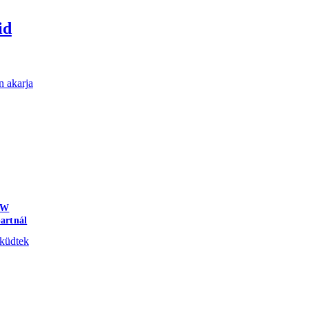
id
n akarja
KW
artnál
küdtek