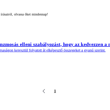
rásairól, olvassa őket mindennap!
énzmosás elleni szabályozást, hogy az kedvezzen a
saságon keresztül folyatott át elképesztő összegeket a gyanú szerint.
1