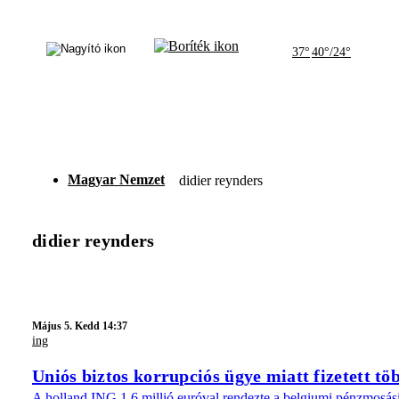
37°
40°/24°
Magyar Nemzet
didier reynders
didier reynders
Május 5. Kedd 14:37
ing
Uniós biztos korrupciós ügye miatt fizetett tö
A holland ING 1,6 millió euróval rendezte a belgiumi pénzmosási v