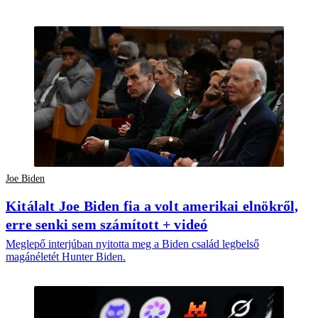
Joe Biden
Kitálalt Joe Biden fia a volt amerikai elnökről,
erre senki sem számított + videó
Meglepő interjúban nyitotta meg a Biden család legbelső
magánéletét Hunter Biden.