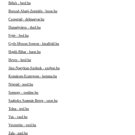
Békés - beol.hu
Borsod-Abaúj-Zemplén - boon.hu
Csongrád - delmagyar.hu
Dunaújváros - duol.hu
Fejér - feol.hu
Győr-Moson-Sopron - kisalfold.hu
Hajdú-Bihar - haon.hu
Heves - heol.hu
Jász-Nagykun-Szolnok - szoljon.hu
Komárom-Esztergom - kemma.hu
Nógrád - nool.hu
Somogy - sonline.hu
Szabolcs-Szatmár-Bereg - szon.hu
Tolna - teol.hu
Vas - vaol.hu
Veszprém - veol.hu
Zala - zaol.hu