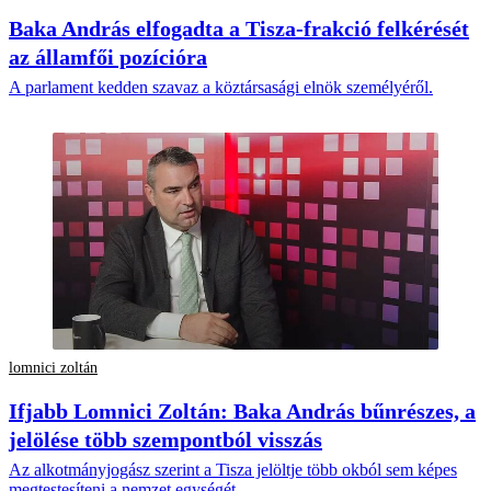
Baka András elfogadta a Tisza-frakció felkérését
az államfői pozícióra
A parlament kedden szavaz a köztársasági elnök személyéről.
lomnici zoltán
Ifjabb Lomnici Zoltán: Baka András bűnrészes, a
jelölése több szempontból visszás
Az alkotmányjogász szerint a Tisza jelöltje több okból sem képes
megtestesíteni a nemzet egységét.