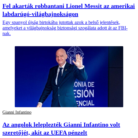
Fel akarták robbantani Lionel Messit az amerikai
labdarúgó-világbajnokságon
Egy spanyol újság birtokába jutottak azok a belső jelentések,
amelyeket a világbajnokság biztonsági szogálata adott át az FBI-
nak.
Gianni Infantino
Az angolok leleplezték Gianni Infantino volt
szeretőjét, akit az UEFA pénzelt