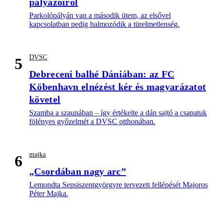
pályázóiról
Parkolópályán van a második ütem, az elsővel
kapcsolatban pedig halmozódik a türelmetlenség.
DVSC
5
Debreceni balhé Dániában: az FC
Köbenhavn elnézést kér és magyarázatot
követel
Szamba a szaunában – így értékelte a dán sajtó a csapatuk
fölényes győzelmét a DVSC otthonában.
majka
6
„Csordában nagy arc”
Lemondta Sepsiszentgyörgyre tervezett fellépését Majoros
Péter Majka.