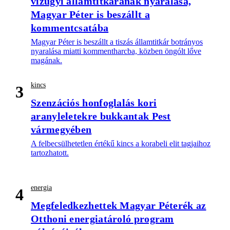
vízügyi államtitkárának nyaralása,
Magyar Péter is beszállt a
kommentcsatába
Magyar Péter is beszállt a tiszás államtitkár botrányos
nyaralása miatti kommentharcba, közben öngólt lőve
magának.
kincs
3
Szenzációs honfoglalás kori
aranyleletekre bukkantak Pest
vármegyében
A felbecsülhetetlen értékű kincs a korabeli elit tagjaihoz
tartozhatott.
energia
4
Megfeledkezhettek Magyar Péterék az
Otthoni energiatároló program