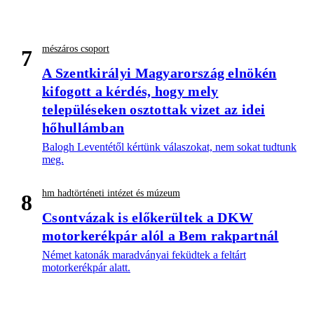
mészáros csoport
7
A Szentkirályi Magyarország elnökén
kifogott a kérdés, hogy mely
településeken osztottak vizet az idei
hőhullámban
Balogh Leventétől kértünk válaszokat, nem sokat tudtunk
meg.
hm hadtörténeti intézet és múzeum
8
Csontvázak is előkerültek a DKW
motorkerékpár alól a Bem rakpartnál
Német katonák maradványai feküdtek a feltárt
motorkerékpár alatt.