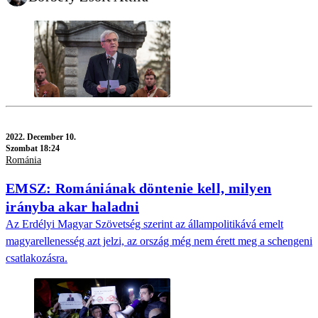
2022.
December 10.
Szombat 18:24
Románia
EMSZ: Romániának döntenie kell, milyen
irányba akar haladni
Az Erdélyi Magyar Szövetség szerint az állampolitikává emelt
magyarellenesség azt jelzi, az ország még nem érett meg a schengeni
csatlakozásra.