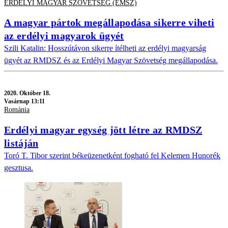
ERDÉLYI MAGYAR SZÖVETSÉG (EMSZ)
A magyar pártok megállapodása sikerre viheti
az erdélyi magyarok ügyét
Szili Katalin: Hosszútávon sikerre ítélheti az erdélyi magyarság
ügyét az RMDSZ és az Erdélyi Magyar Szövetség megállapodása.
2020.
Október 18.
Vasárnap 13:11
Románia
Erdélyi magyar egység jött létre az RMDSZ
listáján
Toró T. Tibor szerint békeüzenetként fogható fel Kelemen Hunorék
gesztusa.