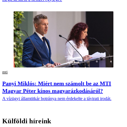
mti
Panyi Miklós: Miért nem számolt be az MTI
Magyar Péter kínos magyarázkodásáról?
A vízügyi államtitkár botránya nem érdekelte a távirati irodát.
Külföldi híreink