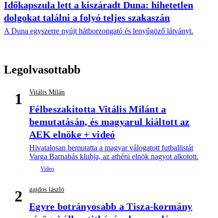
Időkapszula lett a kiszáradt Duna: hihetetlen
dolgokat találni a folyó teljes szakaszán
A Duna egyszerre nyújt hátborzongató és lenyűgöző látványt.
Legolvasottabb
Vitális Milán
1
Félbeszakította Vitális Milánt a
bemutatásán, és magyarul kiáltott az
AEK elnöke + videó
Hivatalosan bemutatta a magyar válogatott futballistát
Varga Barnabás klubja, az athéni elnök nagyot alkotott.
gajdos lászló
2
Egyre botrányosabb a Tisza-kormány