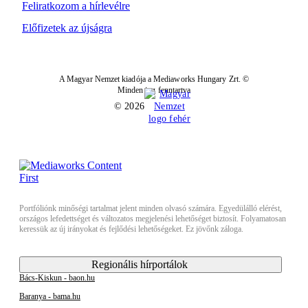
Feliratkozom a hírlevélre
Előfizetek az újságra
A Magyar Nemzet kiadója a Mediaworks Hungary Zrt. ©
Minden jog fenntartva
© 2026
Portfóliónk minőségi tartalmat jelent minden olvasó számára. Egyedülálló elérést,
országos lefedettséget és változatos megjelenési lehetőséget biztosít. Folyamatosan
keressük az új irányokat és fejlődési lehetőségeket. Ez jövőnk záloga.
Regionális hírportálok
Bács-Kiskun - baon.hu
Baranya - bama.hu