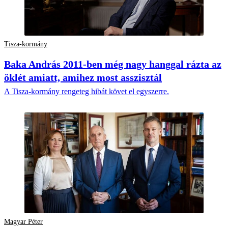
Tisza-kormány
Baka András 2011-ben még nagy hanggal rázta az
öklét amiatt, amihez most asszisztál
A Tisza-kormány rengeteg hibát követ el egyszerre.
Magyar Péter