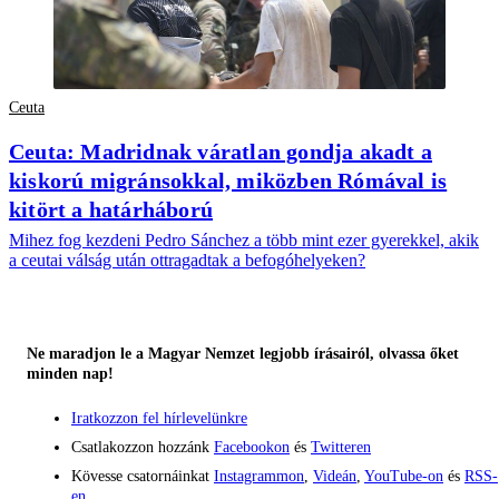
Ceuta
Ceuta: Madridnak váratlan gondja akadt a
kiskorú migránsokkal, miközben Rómával is
kitört a határháború
Mihez fog kezdeni Pedro Sánchez a több mint ezer gyerekkel, akik
a ceutai válság után ottragadtak a befogóhelyeken?
Ne maradjon le a Magyar Nemzet legjobb írásairól, olvassa őket
minden nap!
Iratkozzon fel hírlevelünkre
Csatlakozzon hozzánk
Facebookon
és
Twitteren
Kövesse csatornáinkat
Instagrammon
,
Videán
,
YouTube-on
és
RSS-
en