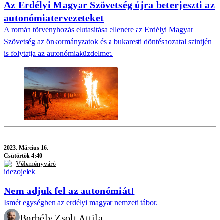
Az Erdélyi Magyar Szövetség újra beterjeszti az
autonómiatervezeteket
A román törvényhozás elutasítása ellenére az Erdélyi Magyar
Szövetség az önkormányzatok és a bukaresti döntéshozatal szintjén
is folytatja az autonómiaküzdelmet.
2023.
Március 16.
Csütörtök 4:40
Véleményváró
Nem adjuk fel az autonómiát!
Ismét egységben az erdélyi magyar nemzeti tábor.
Borbély Zsolt Attila