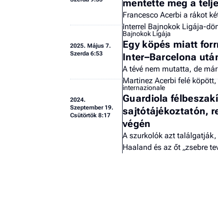
mentette meg a telj
Francesco Acerbi a rákot ké
Interrel Bajnokok Ligája-dö
Bajnokok Ligája
Egy köpés miatt forr
2025.
Május 7.
Szerda 6:53
Inter–Barcelona utá
A tévé nem mutatta, de már 
Martinez Acerbi felé köpött,
internazionale
Guardiola félbeszakí
2024.
Szeptember 19.
sajtótájékoztatón, r
Csütörtök 8:17
végén
A szurkolók azt találgatják,
Haaland és az őt „zsebre te