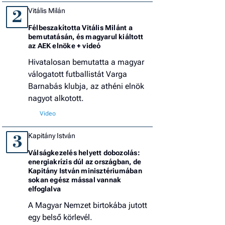
Vitális Milán
2
Félbeszakította Vitális Milánt a
bemutatásán, és magyarul kiáltott
az AEK elnöke + videó
Hivatalosan bemutatta a magyar
válogatott futballistát Varga
Barnabás klubja, az athéni elnök
nagyot alkotott.
Kapitány István
3
Válságkezelés helyett dobozolás:
energiakrízis dúl az országban, de
Kapitány István minisztériumában
sokan egész mással vannak
elfoglalva
A Magyar Nemzet birtokába jutott
egy belső körlevél.