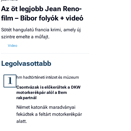
Az öt legjobb Jean Reno-
film – Bíbor folyók + videó
Sötét hangulatú francia krimi, amely új
szintre emelte a műfajt.
Legolvasottabb
hm hadtörténeti intézet és múzeum
1
Csontvázak is előkerültek a DKW
motorkerékpár alól a Bem
rakpartnál
Német katonák maradványai
feküdtek a feltárt motorkerékpár
alatt.