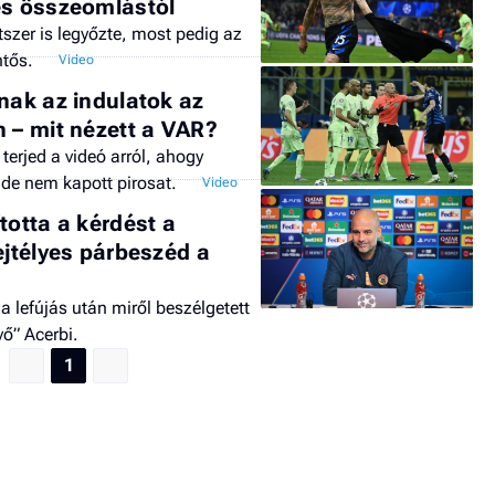
es összeomlástól
tszer is legyőzte, most pedig az
ntős.
nak az indulatok az
n – mit nézett a VAR?
terjed a videó arról, ahogy
 de nem kapott pirosat.
totta a kérdést a
ejtélyes párbeszéd a
 a lefújás után miről beszélgetett
vő” Acerbi.
1