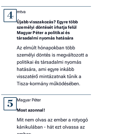
mtva
4
Újabb visszakozás? Egyre több
személyi döntését írhatja felül
Magyar Péter a politikai és
társadalmi nyomás hatására
Az elmúlt hónapokban több
személyi döntés is megváltozott a
politikai és társadalmi nyomás
hatására, ami egyre inkább
visszatérő mintázatnak tűnik a
Tisza-kormány működésében.
Magyar Péter
5
Most azonnal!
Mit nem olvas az ember a rotyogó
kánikulában - hát ezt olvassa az