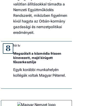
valótlan állításokkal támadta a
Nemzeti Együttműködés
Rendszerét, miközben figyelmen
kívül hagyta az Orbán-kormány
gazdasági és nemzetpolitikai
eredményeit.
hír tv
8
Megszólalt a közmédia frissen
kinevezett, majd kirúgott
főszerkesztője
Egyik korábbi munkahelyén
kollégák voltak Magyar Péterrel.