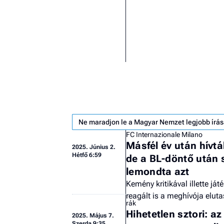
Ne maradjon le a Magyar Nemzet legjobb írás
FC Internazionale Milano
Másfél év után hívt
2025.
Június 2.
Hétfő 6:59
de a BL-döntő után 
lemondta azt
Kemény kritikával illette ját
reagált is a meghívója eluta
rák
Hihetetlen sztori: az
2025.
Május 7.
Szerda 9:35