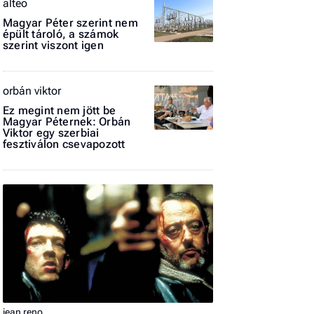
alteo
Magyar Péter szerint nem
El
épült tároló, a számok
az
szerint viszont igen
új
orbán viktor
Ez megint nem jött be
Magyar Péternek: Orbán
Viktor egy szerbiai
fesztiválon csevapozott
jean reno