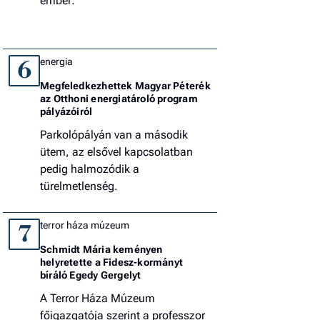
ember:
energia
6
Megfeledkezhettek Magyar Péterék
az Otthoni energiatároló program
pályázóiról
Parkolópályán van a második
ütem, az elsővel kapcsolatban
pedig halmozódik a
türelmetlenség.
terror háza múzeum
7
Schmidt Mária keményen
helyretette a Fidesz-kormányt
bíráló Egedy Gergelyt
A Terror Háza Múzeum
főigazgatója szerint a professzor