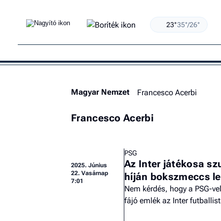
23°
35°/26°
Magyar Nemzet
Francesco Acerbi
Francesco Acerbi
PSG
Az Inter játékosa sz
2025.
Június
22. Vasárnap
híján bokszmeccs le
7:01
Nem kérdés, hogy a PSG-ve
fájó emlék az Inter futballi