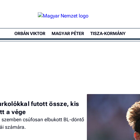
ORBÁN VIKTOR
MAGYAR PÉTER
TISZA-KORMÁNY
urkolókkal futott össze, kis
tt a vége
l szemben csúfosan elbukott BL-döntő
stái számára.