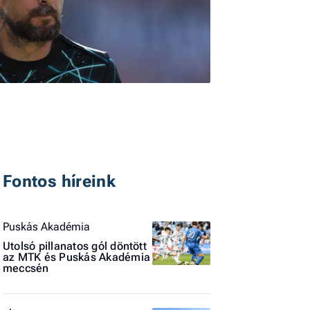
I
E
Fontos híreink
G
P
Puskás Akadémia
Jobba
Utolsó pillanatos gól döntött
- heti
az MTK és Puskás Akadémia
vélem
meccsén
Fel
a hí