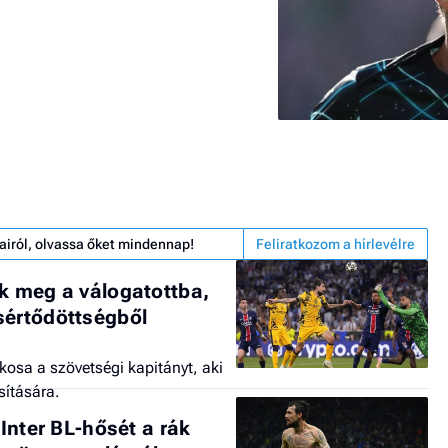
airól, olvassa őket mindennap!
Feliratkozom a hírlevélre
ák meg a válogatottba,
sértődöttségből
ékosa a szövetségi kapitányt, aki
sítására.
 Inter BL-hősét a rák