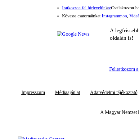
Iratkozzon fel hírlevelünkre
Csatlakozzon h
Kövesse csatornáinkat
Instagrammon
,
Vide
A legfrisseb
oldalán is!
Feliratkozom a 
Impresszum
Médiaajánlat
Adatvédelmi tájékoztató
A Magyar Nemzet k