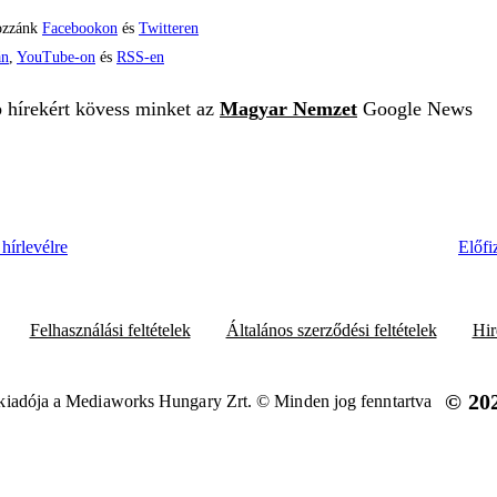
ozzánk
Facebookon
és
Twitteren
án
,
YouTube-on
és
RSS-en
b hírekért kövess minket az
Magyar Nemzet
Google News
hírlevélre
Előfi
Felhasználási feltételek
Általános szerződési feltételek
Hir
© 20
iadója a Mediaworks Hungary Zrt. © Minden jog fenntartva