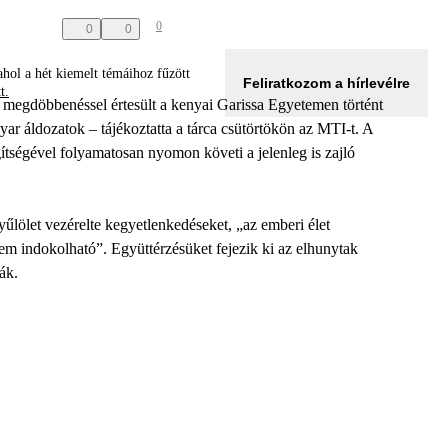
0
0
0
hol a hét kiemelt témáihoz fűzött
Feliratkozom a hírlevélre
tt.
egdöbbenéssel értesült a kenyai Garissa Egyetemen történt
r áldozatok – tájékoztatta a tárca csütörtökön az MTI-t. A
tségével folyamatosan nyomon követi a jelenleg is zajló
yűlölet vezérelte kegyetlenkedéseket, „az emberi élet
em indokolható”. Együttérzésüket fejezik ki az elhunytak
ák.