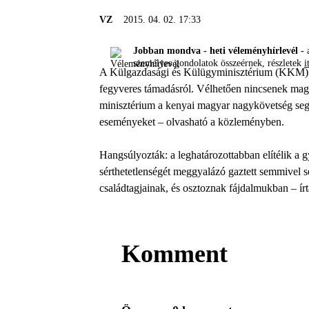
VZ
2015. 04. 02. 17:33
Jobban mondva - heti véleményhírlevél -
a
személyes gondolatok összeérnek, részletek
i
A Külgazdasági és Külügyminisztérium (KKM) m
fegyveres támadásról. Vélhetően nincsenek magya
minisztérium a kenyai magyar nagykövetség segí
eseményeket – olvasható a közleményben.
Hangsúlyozták: a leghatározottabban elítélik a g
sérthetetlenségét meggyalázó gaztett semmivel s
családtagjainak, és osztoznak fájdalmukban – írt
Komment