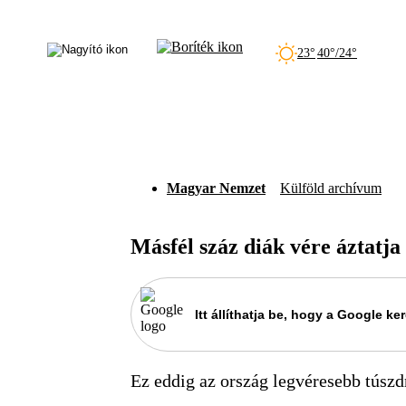
23°
40°/24°
Magyar Nemzet
Külföld archívum
Másfél száz diák vére áztatja
Itt állíthatja be, hogy a Google 
Ez eddig az ország legvéresebb túszd