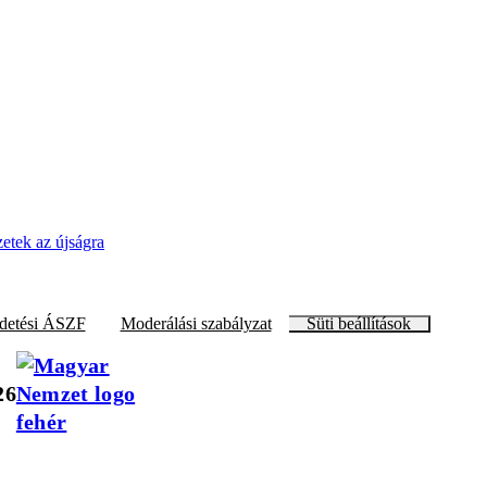
zetek az újságra
detési ÁSZF
Moderálási szabályzat
Süti beállítások
26