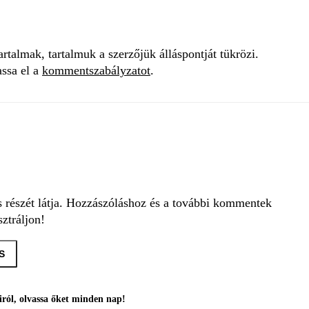
talmak, tartalmuk a szerzőjük álláspontját tükrözi.
assa el a
kommentszabályzatot
.
s részét látja. Hozzászóláshoz és a további kommentek
ztráljon!
S
ról, olvassa őket minden nap!