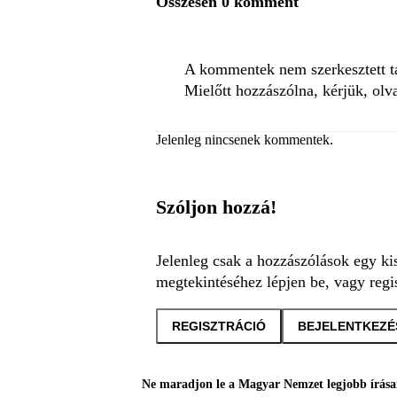
Összesen 0 komment
A kommentek nem szerkesztett tar
Mielőtt hozzászólna, kérjük, olv
Jelenleg nincsenek kommentek.
Szóljon hozzá!
Jelenleg csak a hozzászólások egy ki
megtekintéséhez lépjen be, vagy regis
REGISZTRÁCIÓ
BEJELENTKEZÉ
Ne maradjon le a Magyar Nemzet legjobb írásai