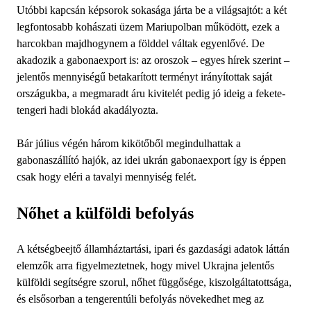
Utóbbi kapcsán képsorok sokasága járta be a világsajtót: a két
legfontosabb kohászati üzem Mariupolban működött, ezek a
harcokban majdhogynem a földdel váltak egyenlővé. De
akadozik a gabonaexport is: az oroszok – egyes hírek szerint –
jelentős mennyiségű betakarított terményt irányítottak saját
országukba, a megmaradt áru kivitelét pedig jó ideig a fekete-
tengeri hadi blokád akadályozta.
Bár július végén három kikötőből megindulhattak a
gabonaszállító hajók, az idei ukrán gabonaexport így is éppen
csak hogy eléri a tavalyi mennyiség felét.
Nőhet a külföldi befolyás
A kétségbeejtő államháztartási, ipari és gazdasági adatok láttán
elemzők arra figyelmeztetnek, hogy mivel Ukrajna jelentős
külföldi segítségre szorul, nőhet függősége, kiszolgáltatottsága,
és elsősorban a tengerentúli befolyás növekedhet meg az