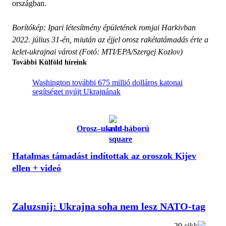
országban.
Borítókép: Ipari létesítmény épületének romjai Harkivban
2022. július 31-én, miután az éjjel orosz rakétatámadás érte a
kelet-ukrajnai várost (Fotó: MTI/EPA/Szergej Kozlov)
További Külföld híreink
Washington további 675 millió dolláros katonai
segítséget nyújt Ukrajnának
Orosz–ukrán háború
Hatalmas támadást indítottak az oroszok Kijev
ellen + videó
Zaluzsnij: Ukrajna soha nem lesz NATO-tag
20 cikk