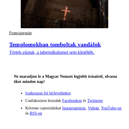
Franciaország
Templomokban tomboltak vandálok
Törtek-zúztak, a tabernákulumot sem kímélték.
Ne maradjon le a Magyar Nemzet legjobb írásairól, olvassa
őket minden nap!
Iratkozzon fel hírlevelünkre
Csatlakozzon hozzánk
Facebookon
és
Twitteren
Kövesse csatornáinkat
Instagrammon
,
Videán
,
YouTube-on
és
RSS-en