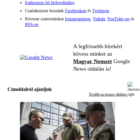
Iratkozzon fel hírlevelünkre
Csatlakozzon hozzánk
Facebookon
és
Twitteren
Kövesse csatornáinkat
Instagrammon
,
Videán
,
YouTube-on
és
RSS-en
A legfrissebb hírekért
kövess minket az
Magyar Nemzet
Google
News oldalán is!
Címoldalról ajánljuk
Tovább az összes cikkhez