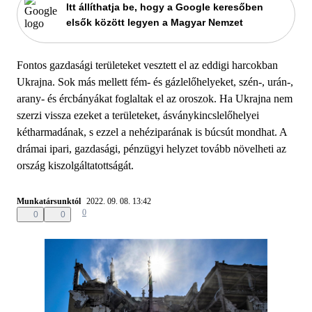
Itt állíthatja be, hogy a Google keresőben
elsők között legyen a Magyar Nemzet
Fontos gazdasági területeket vesztett el az eddigi harcokban
Ukrajna. Sok más mellett fém- és gázlelőhelyeket, szén-, urán-,
arany- és ércbányákat foglaltak el az oroszok. Ha Ukrajna nem
szerzi vissza ezeket a területeket, ásványkincslelőhelyei
kétharmadának, s ezzel a nehéziparának is búcsút mondhat. A
drámai ipari, gazdasági, pénzügyi helyzet tovább növelheti az
ország kiszolgáltatottságát.
Munkatársunktól
2022. 09. 08. 13:42
0
0
0