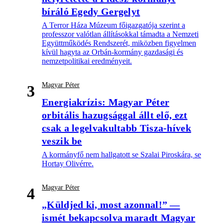
bíráló Egedy Gergelyt
A Terror Háza Múzeum főigazgatója szerint a
professzor valótlan állításokkal támadta a Nemzeti
Együttműködés Rendszerét, miközben figyelmen
kívül hagyta az Orbán-kormány gazdasági és
nemzetpolitikai eredményeit.
Magyar Péter
3
Energiakrízis: Magyar Péter
orbitális hazugsággal állt elő, ezt
csak a legelvakultabb Tisza-hívek
veszik be
A kormányfő nem hallgatott se Szalai Piroskára, se
Hortay Olivérre.
Magyar Péter
4
„Küldjed ki, most azonnal!” —
ismét bekapcsolva maradt Magyar