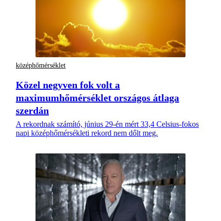
középhőmérséklet
Közel negyven fok volt a
maximumhőmérséklet országos átlaga
szerdán
A rekordnak számító, június 29-én mért 33,4 Celsius-fokos
napi középhőmérsékleti rekord nem dőlt meg.