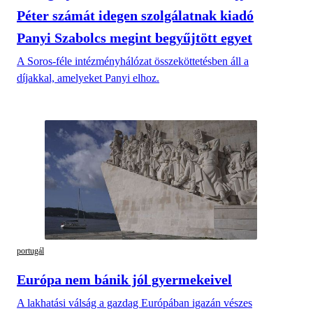
Péter számát idegen szolgálatnak kiadó
Panyi Szabolcs megint begyűjtött egyet
A Soros-féle intézményhálózat összeköttetésben áll a
díjakkal, amelyeket Panyi elhoz.
portugál
Európa nem bánik jól gyermekeivel
A lakhatási válság a gazdag Európában igazán vészes