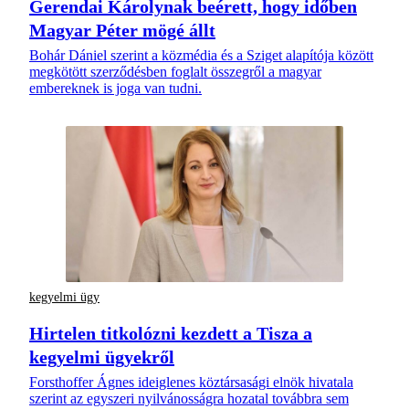
Gerendai Károlynak beérett, hogy időben
Magyar Péter mögé állt
Bohár Dániel szerint a közmédia és a Sziget alapítója között
megkötött szerződésben foglalt összegről a magyar
embereknek is joga van tudni.
kegyelmi ügy
Hirtelen titkolózni kezdett a Tisza a
kegyelmi ügyekről
Forsthoffer Ágnes ideiglenes köztársasági elnök hivatala
szerint az egyszeri nyilvánosságra hozatal továbbra sem