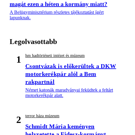
magát ezen a héten a kormány miatt?
A Belügyminisztérium részletes tájékoztatást ígért
lapunknak.
Legolvasottabb
hm hadtörténeti intézet és múzeum
1
Csontvázak is előkerültek a DKW
motorkerékpár alól a Bem
rakpartnál
Német katonák maradványai feküdtek a feltárt
motorkerékpár alatt.
terror háza múzeum
2
Schmidt Mária keményen
helyretette a Fidesz-kormányt