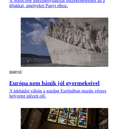
A Soros-féle intézményhálózat összeköttetésben áll a
díjakkal, amelyeket Panyi elhoz.
spanyol
Európa nem bánik jól gyermekeivel
A lakhatási válság a gazdag Európában igazán vészes
helyzetet idézett elő.