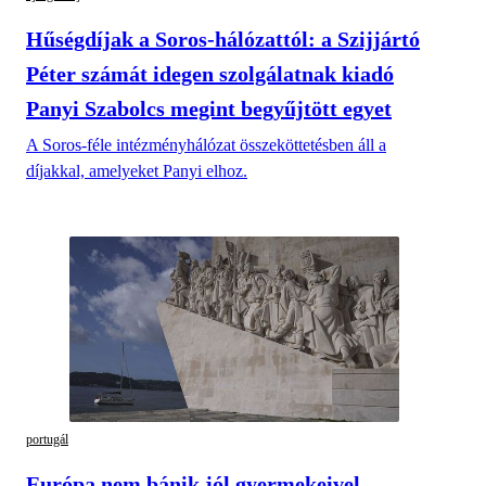
Hűségdíjak a Soros-hálózattól: a Szijjártó
Péter számát idegen szolgálatnak kiadó
Panyi Szabolcs megint begyűjtött egyet
A Soros-féle intézményhálózat összeköttetésben áll a
díjakkal, amelyeket Panyi elhoz.
portugál
Európa nem bánik jól gyermekeivel