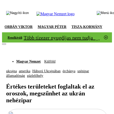
ORBÁN VIKTOR
MAGYAR PÉTER
TISZA-KORMÁNY
Több tízezer nyugdíjas nem tudja igazolni
Rendkívüli
Magyar Nemzet
Külföld
ukrajna
amerika
Háború Ukrajnában
ércbánya
szénipar
államadósság
gázlelőhely
Értékes területeket foglaltak el az
oroszok, megszűnhet az ukrán
nehézipar