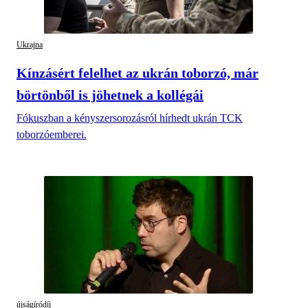
Ukrajna
Kínzásért felelhet az ukrán toborzó, már
börtönből is jöhetnek a kollégái
Fókuszban a kényszersorozásról hírhedt ukrán TCK
toborzóemberei.
újságíródíj