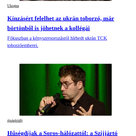
Ukrajna
Kínzásért felelhet az ukrán toborzó, már
börtönből is jöhetnek a kollégái
Fókuszban a kényszersorozásról hírhedt ukrán TCK
toborzóemberei.
újságíródíj
Hűségdíjak a Soros-hálózattól: a Szijjártó