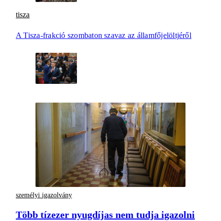
tisza
A Tisza-frakció szombaton szavaz az államfőjelöltjéről
személyi igazolvány
Több tízezer nyugdíjas nem tudja igazolni