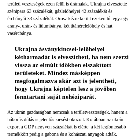
területi veszteségek ezen felül is drámaiak. Ukrajna elvesztette
szénipara 63 százalékát, gázlelőhelyei 42 százalékát és
ércbányái 33 százalékát. Orosz kézre került ezeken túl egy-egy
arany-, urán- és lítiumbánya, két titánérclelőhely és hat
vasércbánya.
Ukrajna ásványkincsei-lelőhelyei 
kétharmadát is elveszítheti, ha nem szerzi 
vissza az elmúlt időkben elszakított 
területeket. Mindez másképpen 
megfogalmazva akár azt is jelentheti, 
hogy Ukrajna képtelen lesz a jövőben 
fenntartani saját nehéziparát.
Az ukrán gazdaságban nemcsak a területveszteségek, hanem a
háborús dúlás is jelentős kiesést okozott. Korábban az ukrán
export a GDP negyven százalékát is elérte, a két legfontosabb
termékkört pedig a gabona és a kohászati anyagok adták.