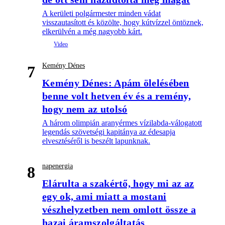
A kerületi polgármester minden vádat
visszautasított és közölte, hogy kútvízzel öntöznek,
elkerülvén a még nagyobb kárt.
Kemény Dénes
7
Kemény Dénes: Apám ölelésében
benne volt hetven év és a remény,
hogy nem az utolsó
A három olimpián aranyérmes vízilabda-válogatott
legendás szövetségi kapitánya az édesapja
elvesztéséről is beszélt lapunknak.
napenergia
8
Elárulta a szakértő, hogy mi az az
egy ok, ami miatt a mostani
vészhelyzetben nem omlott össze a
hazai áramszolgáltatás