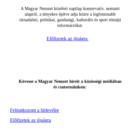
A Magyar Nemzet közéleti napilap konzervatív, nemzeti
alapról, a tényekre építve adja közre a legfontosabb
társadalmi, politikai, gazdasági, kulturális és sport témájú
információkat.
Előfizetek az újságra
Kövesse a Magyar Nemzet híreit a közösségi médiában
és csatornáinkon:
Feliratkozom a hírlevélre
Előfizetek az újságra