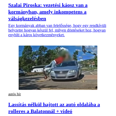
Szalai Piroska: vezetési káosz van a
kormányban, amely inkompetens a
válságkezelésben
Egy kormányak abban van felelőssége, hogy egy rendkívüli
helyzetre hogyan készül fel, milyen döntéseket hoz, hogyan
enyhíti a káros következményeket.
autós hír
Lassítás nélkül hajtott az autó oldalába a
rolleres a Balatonnál + videó