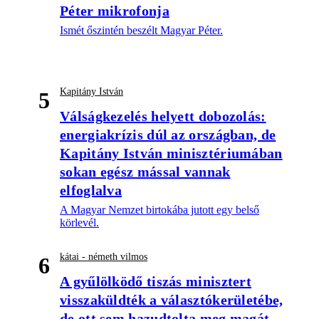
Péter mikrofonja
Ismét őszintén beszélt Magyar Péter.
Kapitány István
5
Válságkezelés helyett dobozolás:
energiakrízis dúl az országban, de
Kapitány István minisztériumában
sokan egész mással vannak
elfoglalva
A Magyar Nemzet birtokába jutott egy belső
körlevél.
kátai - németh vilmos
6
A gyűlölködő tiszás minisztert
visszaküldték a választókerületébe,
de ott sem hazudtolta meg magát