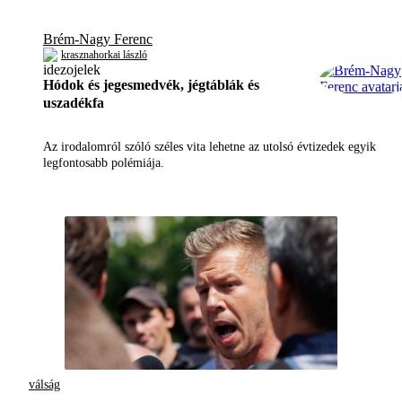
Brém-Nagy Ferenc
krasznahorkai lászló
Hódok és jegesmedvék, jégtáblák és
uszadékfa
Az irodalomról szóló széles vita lehetne az utolsó évtizedek egyik
legfontosabb polémiája.
válság