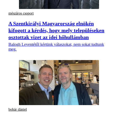
mészáros csoport
A Szentkirályi Magyarország elnökén
kifogott a kérdés, hogy mely településeken
osztottak vizet az idei hőhullámban
Balogh Leventétől kértünk válaszokat, nem sokat tudtunk
meg.
bohár dániel