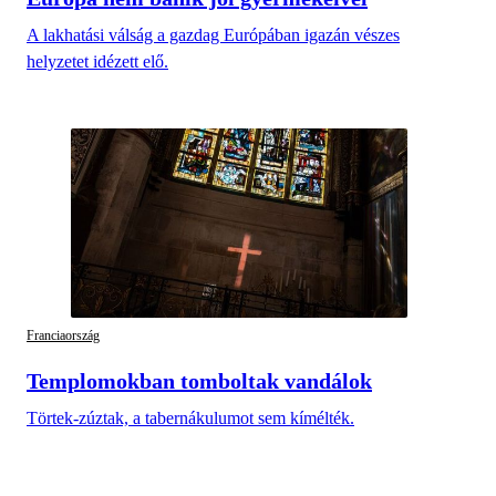
A lakhatási válság a gazdag Európában igazán vészes
helyzetet idézett elő.
Franciaország
Templomokban tomboltak vandálok
Törtek-zúztak, a tabernákulumot sem kímélték.