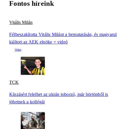
Fontos híreink
Vitális Milán
Félbeszakította Vitális Milánt a bemutatásán, és magyarul
kiáltott az AEK elnöke + videó
TCK
Kínzásért felelhet az ukrán toborzó, már börtönből is
jöhetnek a kollégái