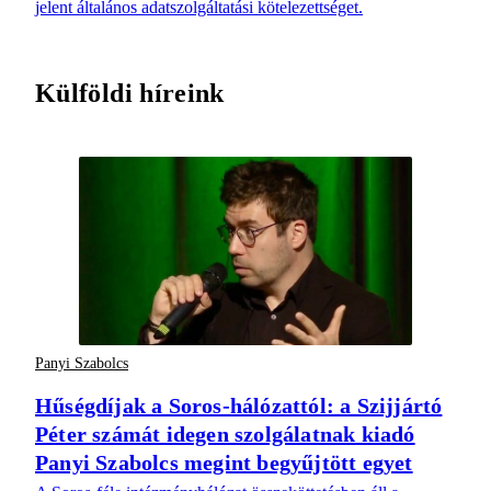
jelent általános adatszolgáltatási kötelezettséget.
Külföldi híreink
Panyi Szabolcs
Hűségdíjak a Soros-hálózattól: a Szijjártó
Péter számát idegen szolgálatnak kiadó
Panyi Szabolcs megint begyűjtött egyet