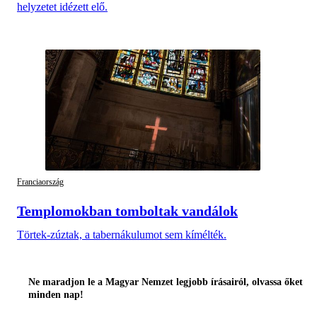
helyzetet idézett elő.
Franciaország
Templomokban tomboltak vandálok
Törtek-zúztak, a tabernákulumot sem kímélték.
Ne maradjon le a Magyar Nemzet legjobb írásairól, olvassa őket
minden nap!