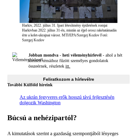
Harkiv, 2022. július 31. Ipari létesítmény épületének romjai
Harkivban 2022. július 31-én, miután az éjjel orosz rakétatámadás
érte a kelet-ukrajnai várost. MTI/EPA/Szergej Kozlov
Fotó:
Szergej Kozlov
Jobban mondva - heti véleményhírlevél -
ahol a hét
kiemelt témáihoz fűzött személyes gondolatok
összeérnek, részletek
itt.
Feliratkozom a hírlevélre
További Külföld híreink
Az ukrán fegyveres erők hosszú távú fejlesztésén
dolgozik Washington
Búcsú a nehézipartól?
A kimutatások szerint a gazdaság szempontjából lényeges