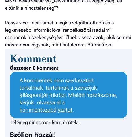
MSZP beikszelésével) „felszámolódik a szegénység, és
Fel
eltűnik a nincstelenség”?
a hí
El
Rossz vicc, mert ismét a legkiszolgáltatottabb és a
az
legkevesebb információval rendelkező társadalmi
új
csoportok hiszékenységével élnek vissza azok, akik semmi
másra nem vágynak, mint hatalomra. Bármi áron.
Komment
Összesen 0 komment
A kommentek nem szerkesztett
tartalmak, tartalmuk a szerzőjük
álláspontját tükrözi. Mielőtt hozzászólna,
kérjük, olvassa el a
kommentszabályzatot
.
Jelenleg nincsenek kommentek.
Szóljon hozzá!