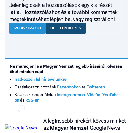
Jelenleg csak a hozzászólások egy kis részét
látja. Hozzászóláshoz és a további kommentek
megtekintéséhez lépjen be, vagy regisztráljon!
REGISZTRÁCIÓ
BEJELENTKEZÉS
Ne maradjon le a Magyar Nemzet legjobb írásairól, olvassa
őket minden nap!
Iratkozzon fel hírlevelünkre
Csatlakozzon hozzánk
Facebookon
és
Twitteren
Kövesse csatornáinkat
Instagrammon
,
Videán
,
YouTube-
on
és
RSS-en
A legfrissebb hírekért kövess minket
az
Magyar Nemzet
Google News