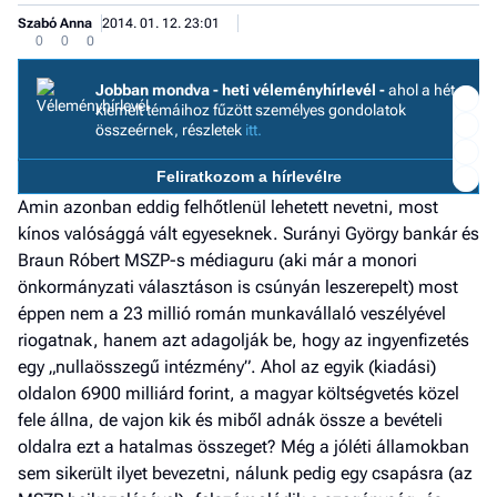
Szabó Anna
2014. 01. 12. 23:01
0
0
0
Jobban mondva - heti véleményhírlevél -
ahol a hét
kiemelt témáihoz fűzött személyes gondolatok
összeérnek, részletek
itt.
Feliratkozom a hírlevélre
Amin azonban eddig felhőtlenül lehetett nevetni, most
I
kínos valósággá vált egyeseknek. Surányi György bankár és
E
Braun Róbert MSZP-s médiaguru (aki már a monori
önkormányzati választáson is csúnyán leszerepelt) most
éppen nem a 23 millió román munkavállaló veszélyével
G
riogatnak, hanem azt adagolják be, hogy az ingyenfizetés
egy „nullaösszegű intézmény”. Ahol az egyik (kiadási)
P
oldalon 6900 milliárd forint, a magyar költségvetés közel
Jobba
fele állna, de vajon kik és miből adnák össze a bevételi
- heti
oldalra ezt a hatalmas összeget? Még a jóléti államokban
vélem
sem sikerült ilyet bevezetni, nálunk pedig egy csapásra (az