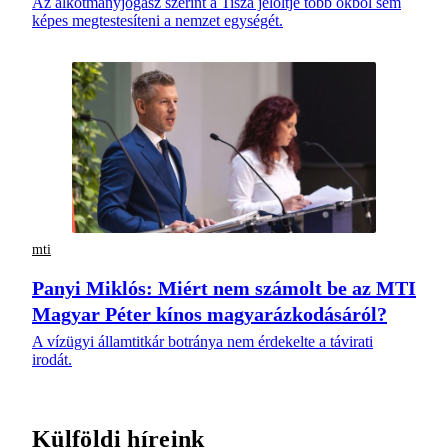
Az alkotmányjogász szerint a Tisza jelöltje több okból sem
képes megtestesíteni a nemzet egységét.
mti
Panyi Miklós: Miért nem számolt be az MTI
Magyar Péter kínos magyarázkodásáról?
A vízügyi államtitkár botránya nem érdekelte a távirati
irodát.
Külföldi híreink