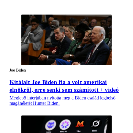
Joe Biden
Kitálalt Joe Biden fia a volt amerikai
elnökről, erre senki sem számított + videó
Meglepő interjúban nyitotta meg a Biden család legbelső
magánéletét Hunter Biden.