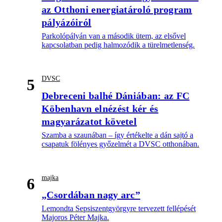
az Otthoni energiatároló program
pályázóiról
Parkolópályán van a második ütem, az elsővel
kapcsolatban pedig halmozódik a türelmetlenség.
DVSC
5
Debreceni balhé Dániában: az FC
Köbenhavn elnézést kér és
magyarázatot követel
Szamba a szaunában – így értékelte a dán sajtó a
csapatuk fölényes győzelmét a DVSC otthonában.
majka
6
„Csordában nagy arc”
Lemondta Sepsiszentgyörgyre tervezett fellépését
Majoros Péter Majka.