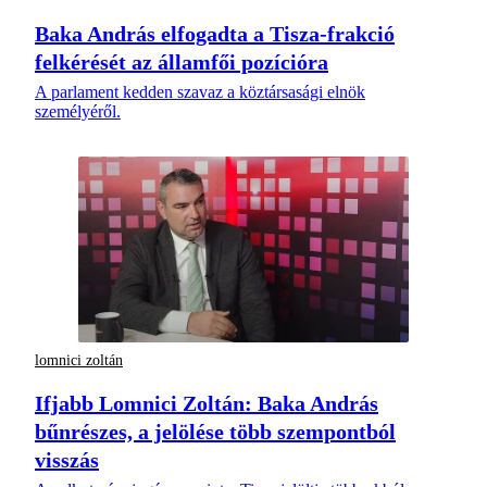
Baka András elfogadta a Tisza-frakció
felkérését az államfői pozícióra
A parlament kedden szavaz a köztársasági elnök
személyéről.
lomnici zoltán
Ifjabb Lomnici Zoltán: Baka András
bűnrészes, a jelölése több szempontból
visszás