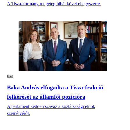
A Tisza-kormány rengeteg hibát követ el egyszerre.
tisza
Baka András elfogadta a Tisza-frakció
felkérését az államfői pozícióra
A parlament kedden szavaz a köztársasági elnök
személyéről.