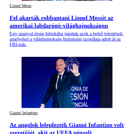
Lionel Messi
Fel akarták robbantani Lionel Messit az
amerikai labdarúgó-világbajnokságon
Egy spanyol újság birtokába jutottak azok a belső jelentések,
amelyeket a világbajnokság biztonsági szogálata adott át az
FBI-nak.
Gianni Infantino
Az angolok leleplezték Gianni Infantino volt
szeretőjét, akit az UEFA pénzelt