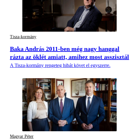
Tisza-kormány
Baka András 2011-ben még nagy hanggal
rázta az öklét amiatt, amihez most asszisztál
A Tisza-kormány rengeteg hibát követ el egyszerre.
Magyar Péter