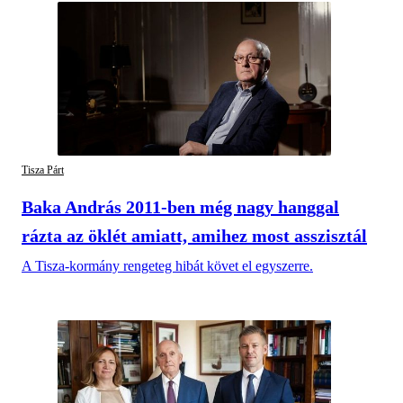
Tisza Párt
Baka András 2011-ben még nagy hanggal
rázta az öklét amiatt, amihez most asszisztál
A Tisza-kormány rengeteg hibát követ el egyszerre.