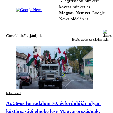
A legfrissebb hírekért
kövess minket az
Magyar Nemzet
Google
News oldalán is!
Címoldalról ajánljuk
Tovább az összes cikkhez
bohár dániel
Az 56-os forradalom 70. évfordulóján olyan
köztársasági elnöke lesz Magyarországnak,