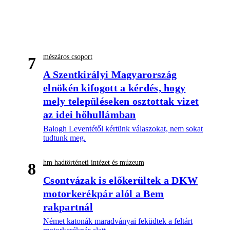
mészáros csoport
7
A Szentkirályi Magyarország
elnökén kifogott a kérdés, hogy
mely településeken osztottak vizet
az idei hőhullámban
Balogh Leventétől kértünk válaszokat, nem sokat
tudtunk meg.
hm hadtörténeti intézet és múzeum
8
Csontvázak is előkerültek a DKW
motorkerékpár alól a Bem
rakpartnál
Német katonák maradványai feküdtek a feltárt