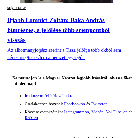
sulyok tamás
Ifjabb Lomnici Zoltán: Baka András
bűnrészes, a jelölése több szempontból
visszás
Az alkotmányjogász szerint a Tisza jelöltje több okból sem
képes megtestesíteni a nemzet egységét.
Ne maradjon le a Magyar Nemzet legjobb írásairól, olvassa őket
minden nap!
Iratkozzon fel hírlevelünkre
Csatlakozzon hozzánk
Facebookon
és
Twitteren
Kövesse csatornáinkat
Instagrammon
,
Videán
,
YouTube-on
és
RSS-en