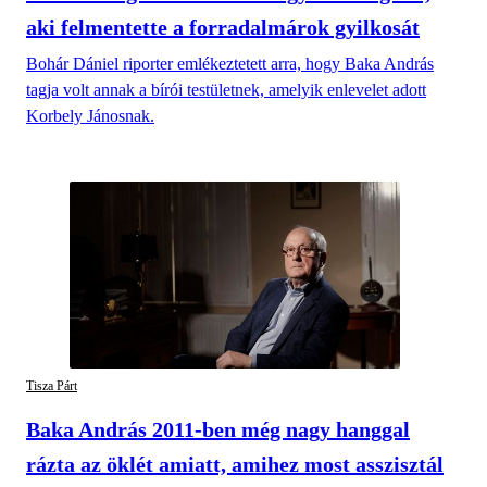
aki felmentette a forradalmárok gyilkosát
Bohár Dániel riporter emlékeztetett arra, hogy Baka András
tagja volt annak a bírói testületnek, amelyik enlevelet adott
Korbely Jánosnak.
Tisza Párt
Baka András 2011-ben még nagy hanggal
rázta az öklét amiatt, amihez most asszisztál