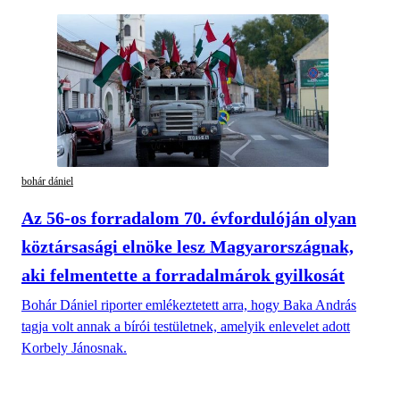
bohár dániel
Az 56-os forradalom 70. évfordulóján olyan
köztársasági elnöke lesz Magyarországnak,
aki felmentette a forradalmárok gyilkosát
Bohár Dániel riporter emlékeztetett arra, hogy Baka András
tagja volt annak a bírói testületnek, amelyik enlevelet adott
Korbely Jánosnak.