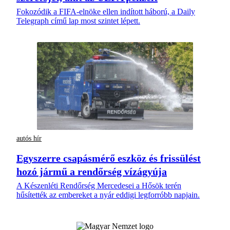
Fokozódik a FIFA-elnöke ellen indított háború, a Daily
Telegraph című lap most szintet lépett.
autós hír
Egyszerre csapásmérő eszköz és frissülést
hozó jármű a rendőrség vízágyúja
A Készenléti Rendőrség Mercedesei a Hősök terén
hűsítették az embereket a nyár eddigi legforróbb napjain.