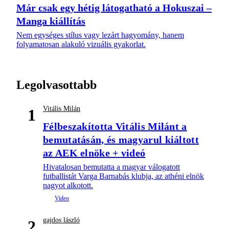
Már csak egy hétig látogatható a Hokuszai –
Manga kiállítás
Nem egységes stílus vagy lezárt hagyomány, hanem
folyamatosan alakuló vizuális gyakorlat.
Legolvasottabb
Vitális Milán
1
Félbeszakította Vitális Milánt a
bemutatásán, és magyarul kiáltott
az AEK elnöke + videó
Hivatalosan bemutatta a magyar válogatott
futballistát Varga Barnabás klubja, az athéni elnök
nagyot alkotott.
gajdos lászló
2