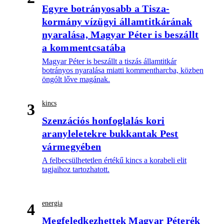
Egyre botrányosabb a Tisza-
kormány vízügyi államtitkárának
nyaralása, Magyar Péter is beszállt
a kommentcsatába
Magyar Péter is beszállt a tiszás államtitkár
botrányos nyaralása miatti kommentharcba, közben
öngólt lőve magának.
kincs
3
Szenzációs honfoglalás kori
aranyleletekre bukkantak Pest
vármegyében
A felbecsülhetetlen értékű kincs a korabeli elit
tagjaihoz tartozhatott.
energia
4
Megfeledkezhettek Magyar Péterék