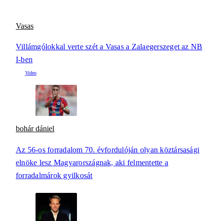
Vasas
Villámgólokkal verte szét a Vasas a Zalaegerszeget az NB
I-ben
bohár dániel
Az 56-os forradalom 70. évfordulóján olyan köztársasági
elnöke lesz Magyarországnak, aki felmentette a
forradalmárok gyilkosát