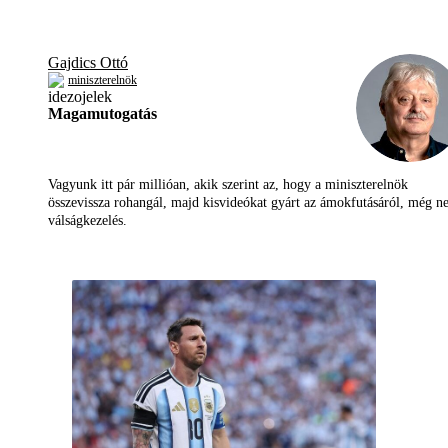
Gajdics Ottó
miniszterelnök
Magamutogatás
Vagyunk itt pár millióan, akik szerint az, hogy a miniszterelnök
összevissza rohangál, majd kisvideókat gyárt az ámokfutásáról, még 
válságkezelés.