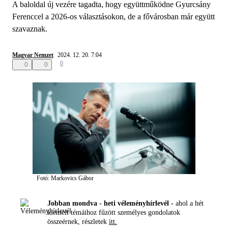
A baloldal új vezére tagadta, hogy együttműködne Gyurcsány
Ferenccel a 2026-os választásokon, de a fővárosban már együtt
szavaznak.
Magyar Nemzet
2024. 12. 20. 7:04
0
0
0
Fotó: Markovics Gábor
Jobban mondva - heti véleményhírlevél -
ahol a hét
kiemelt témáihoz fűzött személyes gondolatok
összeérnek, részletek
itt.