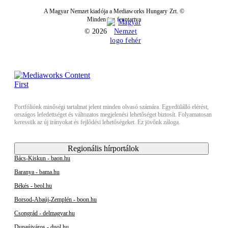
A Magyar Nemzet kiadója a Mediaworks Hungary Zrt. ©
Minden jog fenntartva
© 2026
Portfóliónk minőségi tartalmat jelent minden olvasó számára. Egyedülálló elérést,
országos lefedettséget és változatos megjelenési lehetőséget biztosít. Folyamatosan
keressük az új irányokat és fejlődési lehetőségeket. Ez jövőnk záloga.
Regionális hírportálok
Bács-Kiskun - baon.hu
Baranya - bama.hu
Békés - beol.hu
Borsod-Abaúj-Zemplén - boon.hu
Csongrád - delmagyar.hu
Dunaújváros - duol.hu