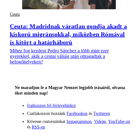
Ceuta
Ceuta: Madridnak váratlan gondja akadt a
kiskorú migránsokkal, miközben Rómával
is kitört a határháború
Mihez fog kezdeni Pedro Sánchez a több mint ezer
gyerekkel, akik a ceutai válság után ottragadtak a
befogóhelyeken?
Ne maradjon le a Magyar Nemzet legjobb írásairól, olvassa
őket minden nap!
Iratkozzon fel hírlevelünkre
Csatlakozzon hozzánk
Facebookon
és
Twitteren
Kövesse csatornáinkat
Instagrammon
,
Videán
,
YouTube-on
és
RSS-en