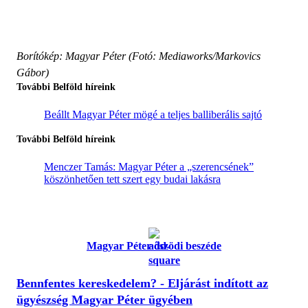
Borítókép: Magyar Péter (Fotó: Mediaworks/Markovics
Gábor)
További Belföld híreink
Beállt Magyar Péter mögé a teljes balliberális sajtó
További Belföld híreink
Menczer Tamás: Magyar Péter a „szerencsének”
köszönhetően tett szert egy budai lakásra
Magyar Péter őszödi beszéde
Bennfentes kereskedelem? - Eljárást indított az
ügyészség Magyar Péter ügyében