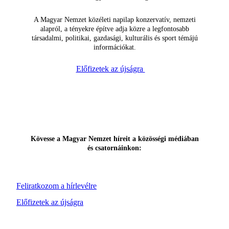
A Magyar Nemzet közéleti napilap konzervatív, nemzeti
alapról, a tényekre építve adja közre a legfontosabb
társadalmi, politikai, gazdasági, kulturális és sport témájú
információkat.
Előfizetek az újságra
Kövesse a Magyar Nemzet híreit a közösségi médiában
és csatornáinkon:
Feliratkozom a hírlevélre
Előfizetek az újságra