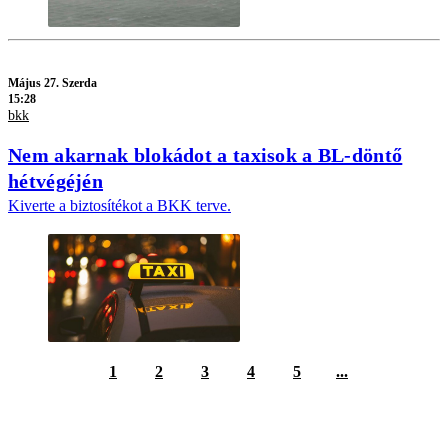
Május 27. Szerda
15:28
bkk
Nem akarnak blokádot a taxisok a BL-döntő
hétvégéjén
Kiverte a biztosítékot a BKK terve.
1
2
3
4
5
...