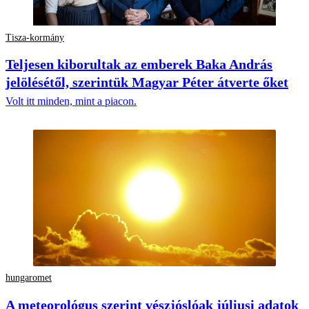
Tisza-kormány
Teljesen kiborultak az emberek Baka András
jelölésétől, szerintük Magyar Péter átverte őket
Volt itt minden, mint a piacon.
hungaromet
A meteorológus szerint vészjóslóak júliusi adatok