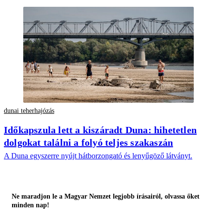
dunai teherhajózás
Időkapszula lett a kiszáradt Duna: hihetetlen
dolgokat találni a folyó teljes szakaszán
A Duna egyszerre nyújt hátborzongató és lenyűgöző látványt.
Ne maradjon le a Magyar Nemzet legjobb írásairól, olvassa őket
minden nap!