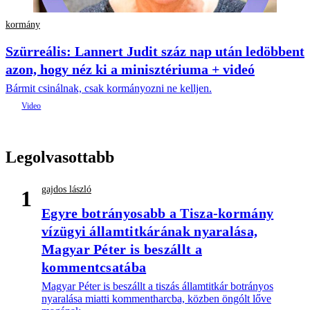
kormány
Szürreális: Lannert Judit száz nap után ledöbbent
azon, hogy néz ki a minisztériuma + videó
Bármit csinálnak, csak kormányozni ne kelljen.
Legolvasottabb
gajdos lászló
1
Egyre botrányosabb a Tisza-kormány
vízügyi államtitkárának nyaralása,
Magyar Péter is beszállt a
kommentcsatába
Magyar Péter is beszállt a tiszás államtitkár botrányos
nyaralása miatti kommentharcba, közben öngólt lőve