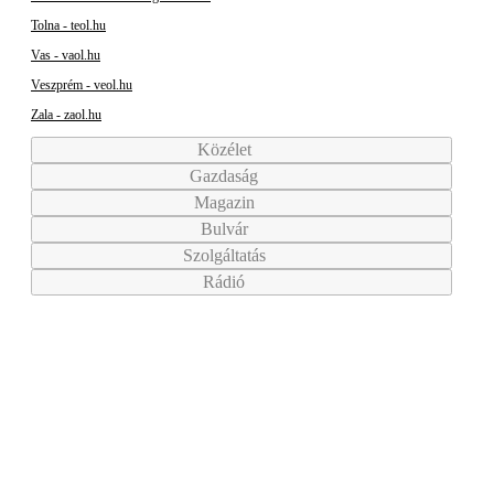
Tolna - teol.hu
Vas - vaol.hu
Veszprém - veol.hu
Zala - zaol.hu
Közélet
Gazdaság
Magazin
Bulvár
Szolgáltatás
Rádió