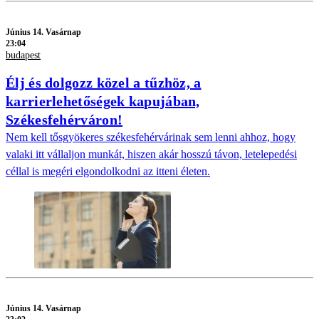
Június 14. Vasárnap
23:04
budapest
Élj és dolgozz közel a tűzhöz, a
karrierlehetőségek kapujában,
Székesfehérváron!
Nem kell tősgyökeres székesfehérvárinak sem lenni ahhoz, hogy
valaki itt vállaljon munkát, hiszen akár hosszú távon, letelepedési
céllal is megéri elgondolkodni az itteni életen.
Június 14. Vasárnap