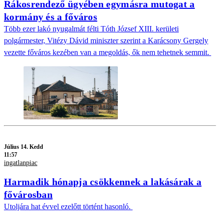
Rákosrendező ügyében egymásra mutogat a
kormány és a főváros
Több ezer lakó nyugalmát félti Tóth József XIII. kerületi
polgármester, Vitézy Dávid miniszter szerint a Karácsony Gergely
vezette főváros kezében van a megoldás, ők nem tehetnek semmit.
Július 14. Kedd
11:57
ingatlanpiac
Harmadik hónapja csökkennek a lakásárak a
fővárosban
Utoljára hat évvel ezelőtt történt hasonló.