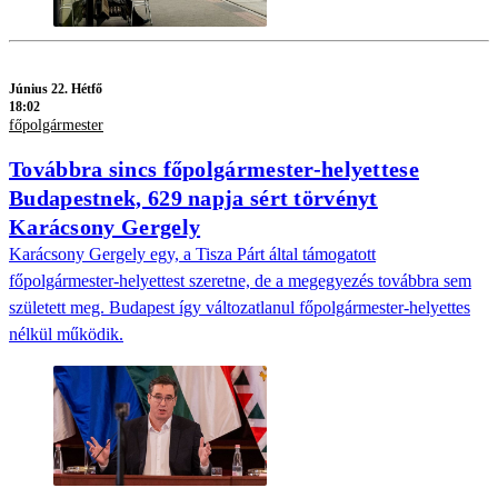
Június 22. Hétfő
18:02
főpolgármester
Továbbra sincs főpolgármester-helyettese
Budapestnek, 629 napja sért törvényt
Karácsony Gergely
Karácsony Gergely egy, a Tisza Párt által támogatott
főpolgármester-helyettest szeretne, de a megegyezés továbbra sem
született meg. Budapest így változatlanul főpolgármester-helyettes
nélkül működik.