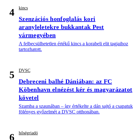
kincs
4
Szenzációs honfoglalás kori
aranyleletekre bukkantak Pest
vármegyében
A felbecsülhetetlen értékű kincs a korabeli elit tagjaihoz
tartozhatott.
DVSC
5
Debreceni balhé Dániában: az FC
Köbenhavn elnézést kér és magyarázatot
követel
Szamba a szaunában – így értékelte a dán sajtó a csapatuk
fölényes győzelmét a DVSC otthonában.
hőségriadó
6