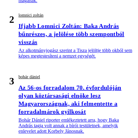
magának.
lomnici zoltán
2
Ifjabb Lomnici Zoltán: Baka András
bűnrészes, a jelölése több szempontból
visszás
Az alkotmányjogász szerint a Tisza jelöltje több okból sem
képes megtestesíteni a nemzet egységét.
bohár dániel
3
Az 56-os forradalom 70. évfordulóján
olyan köztársasági elnöke lesz
Magyarországnak, aki felmentette a
forradalmárok gyilkosát
Bohár Dániel riporter emlékeztetett arra, hogy Baka
András tagja volt annak a bírói testületnek, amelyik
enlevelet adott Korbely Jánosnak.