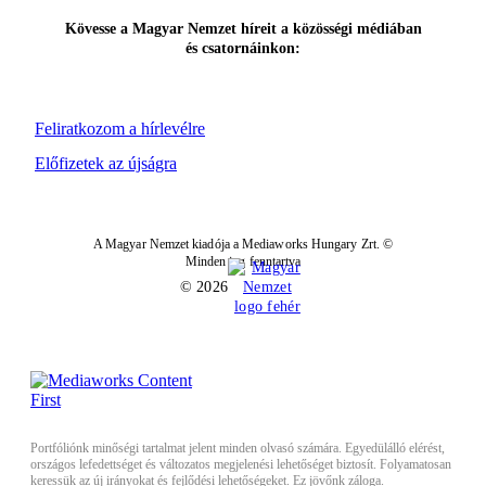
Kövesse a Magyar Nemzet híreit a közösségi médiában
és csatornáinkon:
Feliratkozom a hírlevélre
Előfizetek az újságra
A Magyar Nemzet kiadója a Mediaworks Hungary Zrt. ©
Minden jog fenntartva
© 2026
Portfóliónk minőségi tartalmat jelent minden olvasó számára. Egyedülálló elérést,
országos lefedettséget és változatos megjelenési lehetőséget biztosít. Folyamatosan
keressük az új irányokat és fejlődési lehetőségeket. Ez jövőnk záloga.