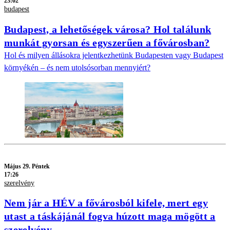
23:02
budapest
Budapest, a lehetőségek városa? Hol találunk
munkát gyorsan és egyszerűen a fővárosban?
Hol és milyen állásokra jelentkezhetünk Budapesten vagy Budapest
környékén – és nem utolsósorban mennyiért?
Május 29. Péntek
17:26
szerelvény
Nem jár a HÉV a fővárosból kifele, mert egy
utast a táskájánál fogva húzott maga mögött a
szerelvény