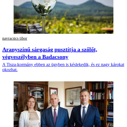
navracsics tibor
Aranyszínű sárgaság pusztítja a szőlőt,
végveszélyben a Badacsony
A Tisza-kormány ebben az ügyben is késlekedik, és ez nagy károkat
okozhat.