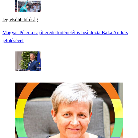
legfelsőbb bíróság
Magyar Péter a saját eredettörténetét is beáldozta Baka András
jelölésével