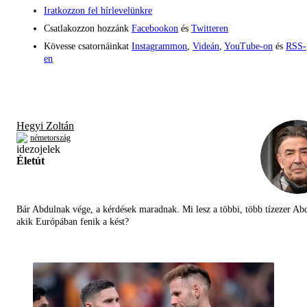
Iratkozzon fel hírlevelünkre
Csatlakozzon hozzánk
Facebookon
és
Twitteren
Kövesse csatornáinkat
Instagrammon
,
Videán
,
YouTube-on
és
RSS-
en
Hegyi Zoltán
németország
Életút
Bár Abdulnak vége, a kérdések maradnak. Mi lesz a többi, több tízezer Abd
akik Európában fenik a kést?