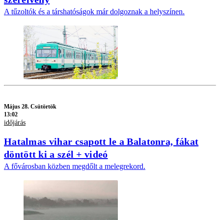
A tűzoltók és a társhatóságok már dolgoznak a helyszínen.
Május 28. Csütörtök
13:02
időjárás
Hatalmas vihar csapott le a Balatonra, fákat
döntött ki a szél + videó
A fővárosban közben megdőlt a melegrekord.