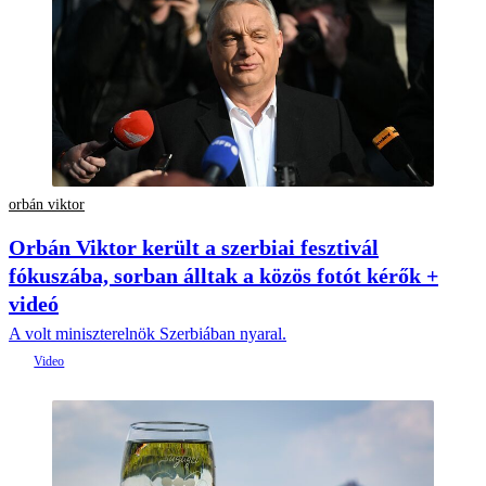
orbán viktor
Orbán Viktor került a szerbiai fesztivál
fókuszába, sorban álltak a közös fotót kérők +
videó
A volt miniszterelnök Szerbiában nyaral.