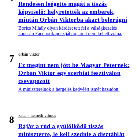
Rendesen leégette magát a tiszás
képviselő: helyretették az emberek,
miután Orbán Viktorba akart belerúgni
Borics Mihály olyan kérdést tett fel a válságkezelés
kapcsán Facebook-posztjában, amit nem kellett volna.
orbán viktor
7
Ez megint nem jött be Magyar Péternek:
Orbán Viktor egy szerbiai fesztiválon
csevapozott
A miniszterelnök a hergelés kedvéért ismét hazudott.
kátai - németh vilmos
8
Rájár a rúd a gyűlölködő tiszás
miniszterre, le kell szednie a dísztáblát