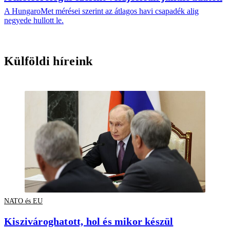
A HungaroMet mérései szerint az átlagos havi csapadék alig
negyede hullott le.
Külföldi híreink
NATO és EU
Kiszivároghatott, hol és mikor készül