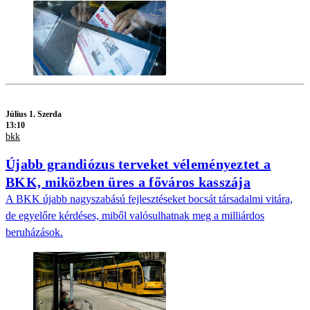
Július 1. Szerda
13:10
bkk
Újabb grandiózus terveket véleményeztet a
BKK, miközben üres a főváros kasszája
A BKK újabb nagyszabású fejlesztéseket bocsát társadalmi vitára,
de egyelőre kérdéses, miből valósulhatnak meg a milliárdos
beruházások.