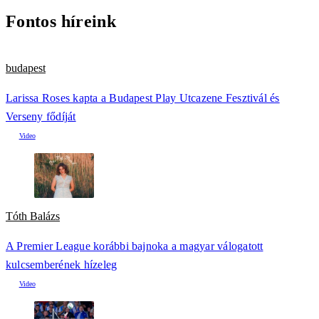
Fontos híreink
budapest
Larissa Roses kapta a Budapest Play Utcazene Fesztivál és
Verseny fődíját
Tóth Balázs
A Premier League korábbi bajnoka a magyar válogatott
kulcsemberének hízeleg