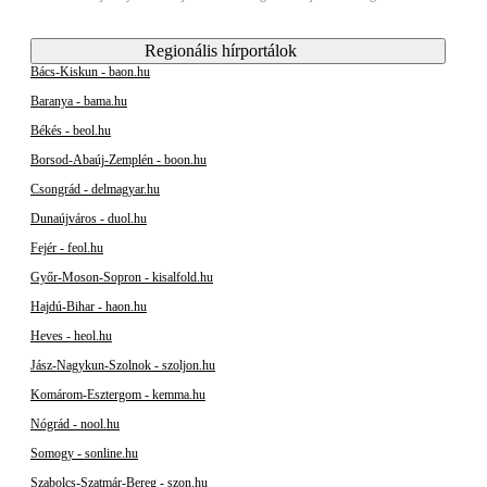
Regionális hírportálok
Bács-Kiskun - baon.hu
Baranya - bama.hu
Békés - beol.hu
Borsod-Abaúj-Zemplén - boon.hu
Csongrád - delmagyar.hu
Dunaújváros - duol.hu
Fejér - feol.hu
Győr-Moson-Sopron - kisalfold.hu
Hajdú-Bihar - haon.hu
Heves - heol.hu
Jász-Nagykun-Szolnok - szoljon.hu
Komárom-Esztergom - kemma.hu
Nógrád - nool.hu
Somogy - sonline.hu
Szabolcs-Szatmár-Bereg - szon.hu