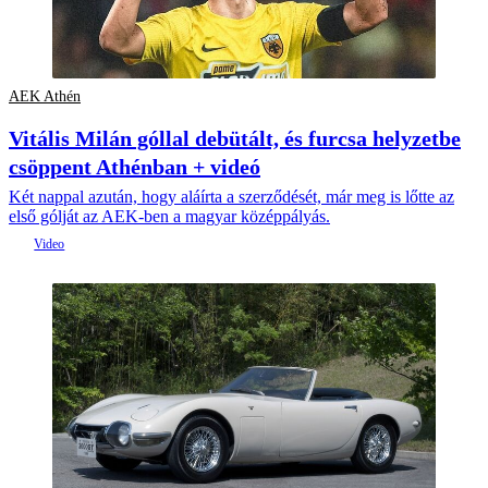
AEK Athén
Vitális Milán góllal debütált, és furcsa helyzetbe
csöppent Athénban + videó
Két nappal azután, hogy aláírta a szerződését, már meg is lőtte az
első gólját az AEK-ben a magyar középpályás.