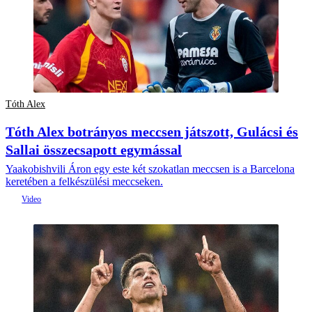
Tóth Alex
Tóth Alex botrányos meccsen játszott, Gulácsi és
Sallai összecsapott egymással
Yaakobishvili Áron egy este két szokatlan meccsen is a Barcelona
keretében a felkészülési meccseken.