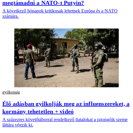
megtámadni a NATO-t Putyin?
A következő hónapok kritikusak lehetnek Európa és a NATO
számára.
gyilkosság
Élő adásban gyilkolják meg az influenszereket, a
kormány tehetetlen + videó
A százezres követőtáborral rendelkező fiatalokat a rajongóik szeme
láttára végzik ki.