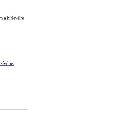
m a hírlevélre
szívébe.