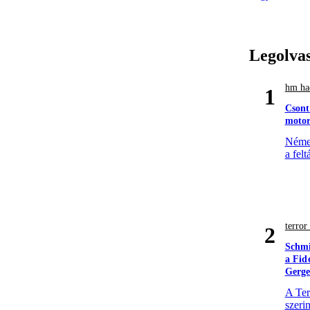
Legolva
hm had
1
Csont
motor
Német
a felt
terro
2
Schmi
a Fid
Gerge
A Ter
szerin