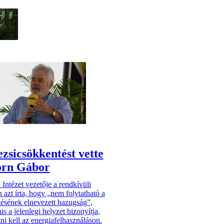
ezsicsökkentést vette
orn Gábor
Intézet vezetője a rendkívüli
 azt írta, hogy „nem folytatható a
tésének elnevezett hazugság”,
is a jelenlegi helyzet bizonyítja,
ni kell az energiafelhasználáson.