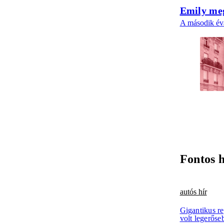
Emily meg
A második éva
Fontos 
autós hír
Gigantikus re
volt legerőse