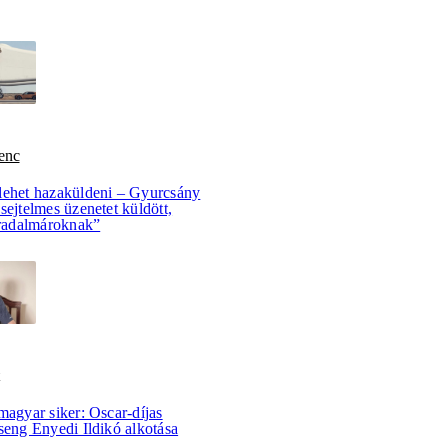
enc
lehet hazaküldeni – Gyurcsány
sejtelmes üzenetet küldött,
rradalmároknak”
magyar siker: Oscar-díjas
seng Enyedi Ildikó alkotása