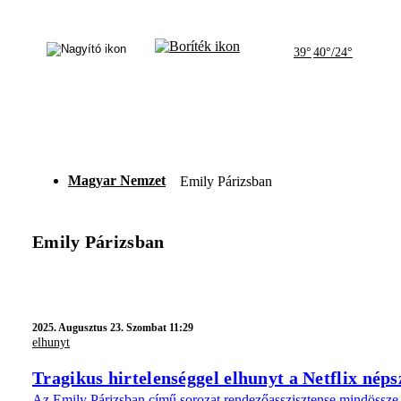
39°
40°/24°
Magyar Nemzet
Emily Párizsban
Emily Párizsban
2025.
Augusztus 23. Szombat 11:29
elhunyt
Tragikus hirtelenséggel elhunyt a Netflix nép
Az Emily Párizsban című sorozat rendezőasszisztense mindössze 