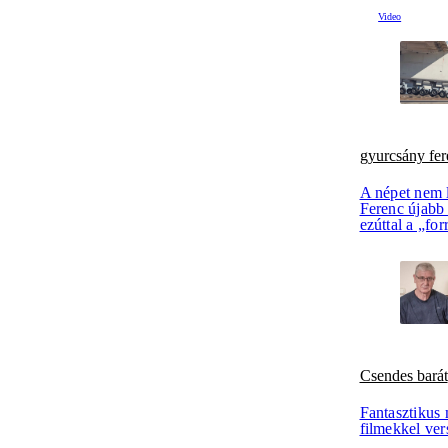
gyurcsány fer
A népet nem 
Ferenc újabb 
ezúttal a „fo
Csendes barát
Fantasztikus 
filmekkel ver