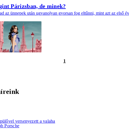
int Párizsban, de minek?
d az ünnepek után ugyanolyan gyorsan fog eltűnni, mint azt az első éva
1
híreink
pülővel versenyezett a valaha
bb Porsche