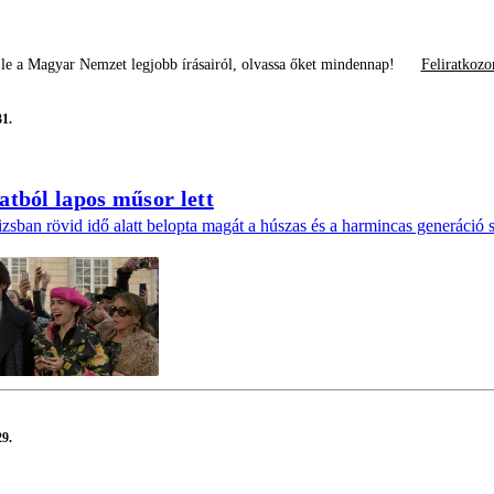
le a Magyar Nemzet legjobb írásairól, olvassa őket mindennap!
Feliratkozo
1.
atból lapos műsor lett
zsban rövid idő alatt belopta magát a húszas és a harmincas generáció 
9.