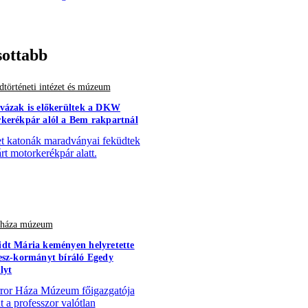
sottabb
történeti intézet és múzeum
vázak is előkerültek a DKW
kerékpár alól a Bem rakpartnál
 katonák maradványai feküdtek
árt motorkerékpár alatt.
r háza múzeum
dt Mária keményen helyretette
esz-kormányt bíráló Egedy
lyt
ror Háza Múzeum főigazgatója
t a professzor valótlan