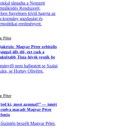
ásokkal támadta a Nemzeti
tműködés Rendszerét,
ben figyelmen kívül hagyta az
-kormány gazdasági és
tpolitikai eredményeit.
r Péter
iakrízis: Magyar Péter orbitális
ággal állt elő, ezt csak a
vakultabb Tisza-hívek veszik be
mányfő nem hallgatott se Szalai
kára, se Hortay Olivérre.
r Péter
jed ki, most azonnal!” — ismét
csolva maradt Magyar Péter
fonja
 őszintén beszélt Magyar Péter.