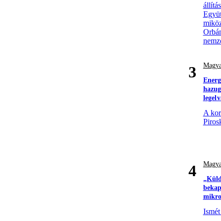
állít
Együt
miköz
Orbán
nemze
Magya
3
Energ
hazugs
legel
A kor
Piros
Magya
4
„Küld
bekap
mikro
Ismét