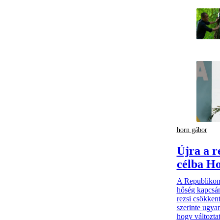
horn gábor
Újra a r
célba H
A Republikon 
hőség kapcsán
rezsi csökken
szerinte ugyan
hogy változtat