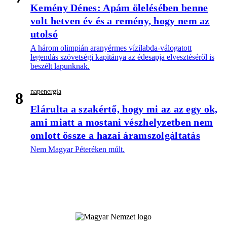
Kemény Dénes: Apám ölelésében benne
volt hetven év és a remény, hogy nem az
utolsó
A három olimpián aranyérmes vízilabda-válogatott
legendás szövetségi kapitánya az édesapja elvesztéséről is
beszélt lapunknak.
napenergia
8
Elárulta a szakértő, hogy mi az az egy ok,
ami miatt a mostani vészhelyzetben nem
omlott össze a hazai áramszolgáltatás
Nem Magyar Péteréken múlt.