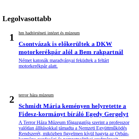
Legolvasottabb
hm hadtörténeti intézet és múzeum
1
Csontvázak is előkerültek a DKW
motorkerékpár alól a Bem rakpartnál
Német katonák maradványai feküdtek a feltárt
motorkerékpár alatt.
terror háza múzeum
2
Schmidt Mária keményen helyretette a
Fidesz-kormányt bíráló Egedy Gergelyt
A Terror Háza Múzeum főigazgatója szerint a professzor
valótlan állításokkal támadta a Nemzeti Együttműködés
Rendszerét, miközben figyelmen kívül hagyta az Orbán-