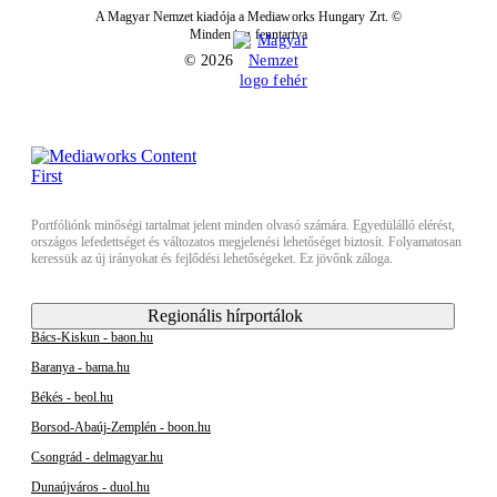
A Magyar Nemzet kiadója a Mediaworks Hungary Zrt. ©
Minden jog fenntartva
© 2026
Portfóliónk minőségi tartalmat jelent minden olvasó számára. Egyedülálló elérést,
országos lefedettséget és változatos megjelenési lehetőséget biztosít. Folyamatosan
keressük az új irányokat és fejlődési lehetőségeket. Ez jövőnk záloga.
Regionális hírportálok
Bács-Kiskun - baon.hu
Baranya - bama.hu
Békés - beol.hu
Borsod-Abaúj-Zemplén - boon.hu
Csongrád - delmagyar.hu
Dunaújváros - duol.hu