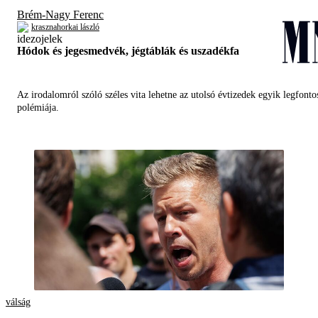
Brém-Nagy Ferenc
krasznahorkai lászló
Hódok és jegesmedvék, jégtáblák és uszadékfa
Az irodalomról szóló széles vita lehetne az utolsó évtizedek egyik legfont
polémiája.
válság