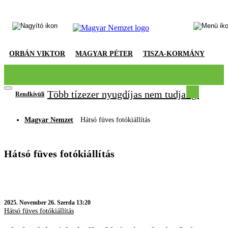
ORBÁN VIKTOR
MAGYAR PÉTER
TISZA-KORMÁNY
Több tízezer nyugdíjas nem tudja igazolni
Rendkívüli
Magyar Nemzet
Hátsó füves fotókiállítás
Hátsó füves fotókiállítás
2025.
November 26. Szerda 13:20
Hátsó füves fotókiállítás