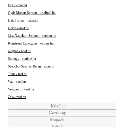
Fejér - feol.hu
Győr-Moson-Sopron - kisalfold.hu
Hajdú-Bihar - haon.hu
Heves - heol.hu
Jász-Nagykun-Szolnok - szoljon.hu
Komárom-Esztergom - kemma.hu
Nógrád - nool.hu
Somogy - sonline.hu
Szabolcs-Szatmár-Bereg - szon.hu
Tolna - teol.hu
Vas - vaol.hu
Veszprém - veol.hu
Zala - zaol.hu
Közélet
Gazdaság
Magazin
Bulvár