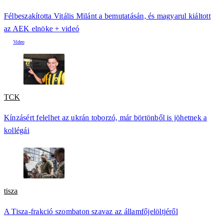
Félbeszakította Vitális Milánt a bemutatásán, és magyarul kiáltott
az AEK elnöke + videó
TCK
Kínzásért felelhet az ukrán toborzó, már börtönből is jöhetnek a
kollégái
tisza
A Tisza-frakció szombaton szavaz az államfőjelöltjéről