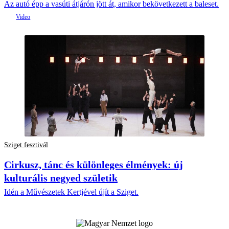
Az autó épp a vasúti átjárón jött át, amikor bekövetkezett a baleset.
Sziget fesztivál
Cirkusz, tánc és különleges élmények: új
kulturális negyed születik
Idén a Művészetek Kertjével újít a Sziget.