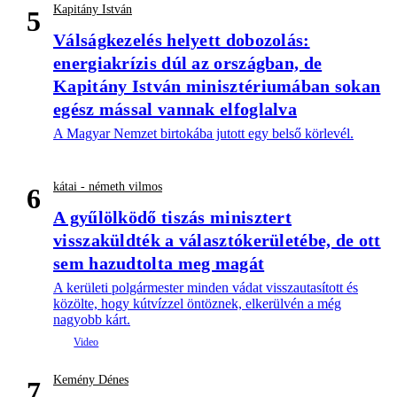
Kapitány István
5
Válságkezelés helyett dobozolás:
energiakrízis dúl az országban, de
Kapitány István minisztériumában sokan
egész mással vannak elfoglalva
A Magyar Nemzet birtokába jutott egy belső körlevél.
kátai - németh vilmos
6
A gyűlölködő tiszás minisztert
visszaküldték a választókerületébe, de ott
sem hazudtolta meg magát
A kerületi polgármester minden vádat visszautasított és
közölte, hogy kútvízzel öntöznek, elkerülvén a még
nagyobb kárt.
Kemény Dénes
7