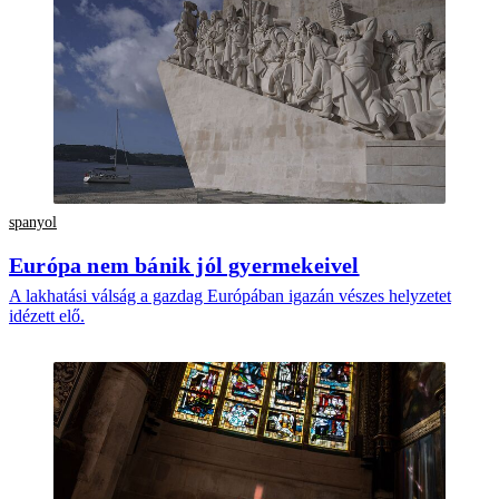
spanyol
Európa nem bánik jól gyermekeivel
A lakhatási válság a gazdag Európában igazán vészes helyzetet
idézett elő.