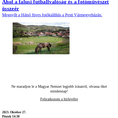
Ahol a falusi futballvalóság és a fotóművészet
összeér
Megnyílt a Hátsó füves fotókiállítás a Pesti Vármegyeházán.
Ne maradjon le a Magyar Nemzet legjobb írásairól, olvassa őket
mindennap!
Feliratkozom a hírlevélre
2023.
Október 27.
Péntek 14:30