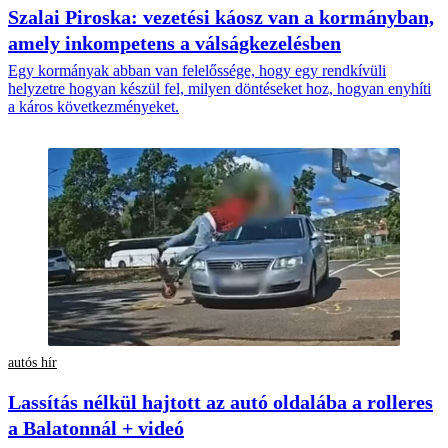
Szalai Piroska: vezetési káosz van a kormányban,
amely inkompetens a válságkezelésben
Egy kormányak abban van felelőssége, hogy egy rendkívüli
helyzetre hogyan készül fel, milyen döntéseket hoz, hogyan enyhíti
a káros következményeket.
autós hír
Lassítás nélkül hajtott az autó oldalába a rolleres
a Balatonnál + videó