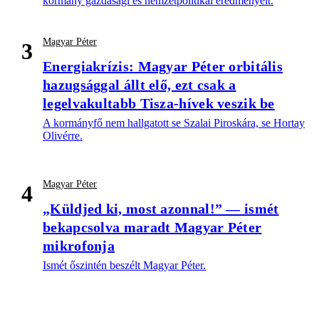
kormány gazdasági és nemzetpolitikai eredményeit.
Magyar Péter
3
Energiakrízis: Magyar Péter orbitális
hazugsággal állt elő, ezt csak a
legelvakultabb Tisza-hívek veszik be
A kormányfő nem hallgatott se Szalai Piroskára, se Hortay
Olivérre.
Magyar Péter
4
„Küldjed ki, most azonnal!” — ismét
bekapcsolva maradt Magyar Péter
mikrofonja
Ismét őszintén beszélt Magyar Péter.