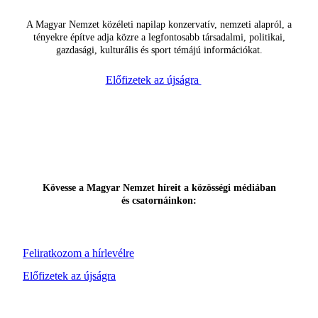
A Magyar Nemzet közéleti napilap konzervatív, nemzeti alapról, a
tényekre építve adja közre a legfontosabb társadalmi, politikai,
gazdasági, kulturális és sport témájú információkat.
Előfizetek az újságra
Kövesse a Magyar Nemzet híreit a közösségi médiában
és csatornáinkon:
Feliratkozom a hírlevélre
Előfizetek az újságra