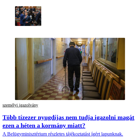
személyi igazolvány
Több tízezer nyugdíjas nem tudja igazolni magát
ezen a héten a kormány miatt?
A Belügyminisztérium részletes tájékoztatást ígért lapunknak.