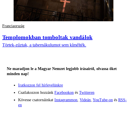
Franciaország
Templomokban tomboltak vandálok
Törtek-zúztak, a tabernákulumot sem kímélték.
Ne maradjon le a Magyar Nemzet legjobb írásairól, olvassa őket
minden nap!
Iratkozzon fel hírlevelünkre
Csatlakozzon hozzánk
Facebookon
és
Twitteren
Kövesse csatornáinkat
Instagrammon
,
Videán
,
YouTube-on
és
RSS-
en