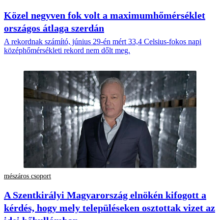
Közel negyven fok volt a maximumhőmérséklet
országos átlaga szerdán
A rekordnak számító, június 29-én mért 33,4 Celsius-fokos napi
középhőmérsékleti rekord nem dőlt meg.
mészáros csoport
A Szentkirályi Magyarország elnökén kifogott a
kérdés, hogy mely településeken osztottak vizet az