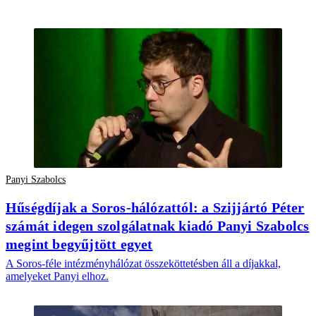
Panyi Szabolcs
Hűségdíjak a Soros-hálózattól: a Szijjártó Péter
számát idegen szolgálatnak kiadó Panyi Szabolcs
megint begyűjtött egyet
A Soros-féle intézményhálózat összeköttetésben áll a díjakkal,
amelyeket Panyi elhoz.