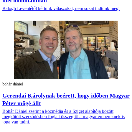
idei hőhullámban
Balogh Leventétől kértünk válaszokat, nem sokat tudtunk meg.
bohár dániel
Gerendai Károlynak beérett, hogy időben Magyar
Péter mögé állt
Bohár Dániel szerint a közmédia és a Sziget alapítója között
megkötött szerződésben foglalt összegről a magyar embereknek is
joga van tudni.