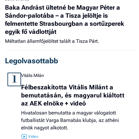
Baka Andrást ültetné be Magyar Péter a
Sándor-palotába – a Tisza jelöltje is
felmentette Strasbourgban a sortűzperek
egyik fő vádlottját
Méltatlan államfőjelöltet talált a Tisza Párt.
Legolvasottabb
Vitális Milán
1
Félbeszakította Vitális Milánt a
bemutatásán, és magyarul kiáltott
az AEK elnöke + videó
Hivatalosan bemutatta a magyar válogatott
futballistát Varga Barnabás klubja, az athéni
elnök nagyot alkotott.