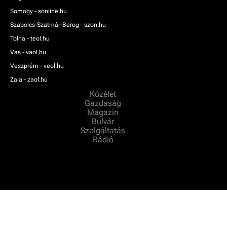
Somogy - sonline.hu
Szabolcs-Szatmár-Bereg - szon.hu
Tolna - teol.hu
Vas - vaol.hu
Veszprém - veol.hu
Zala - zaol.hu
Közélet
Gazdaság
Magazin
Bulvár
Szolgáltatás
Rádió