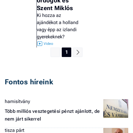
ördögök és
Szent Miklós
Ki hozza az
ajándékot a holland
vagy épp az izlandi
gyerekeknek?
1
Fontos híreink
hamisítvány
Több milliós vesztegetési pénzt ajánlott, de
nem járt sikerrel
tisza párt