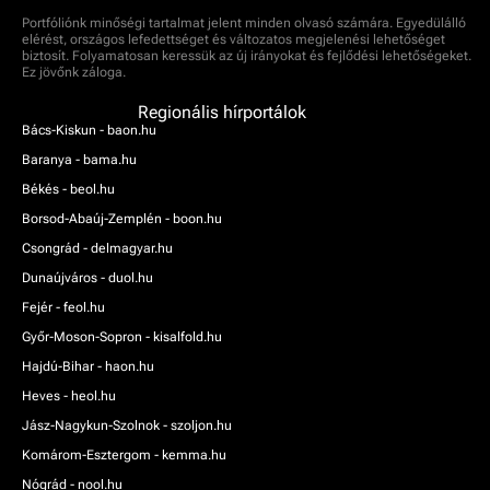
Portfóliónk minőségi tartalmat jelent minden olvasó számára. Egyedülálló
elérést, országos lefedettséget és változatos megjelenési lehetőséget
biztosít. Folyamatosan keressük az új irányokat és fejlődési lehetőségeket.
Ez jövőnk záloga.
Regionális hírportálok
Bács-Kiskun - baon.hu
Baranya - bama.hu
Békés - beol.hu
Borsod-Abaúj-Zemplén - boon.hu
Csongrád - delmagyar.hu
Dunaújváros - duol.hu
Fejér - feol.hu
Győr-Moson-Sopron - kisalfold.hu
Hajdú-Bihar - haon.hu
Heves - heol.hu
Jász-Nagykun-Szolnok - szoljon.hu
Komárom-Esztergom - kemma.hu
Nógrád - nool.hu