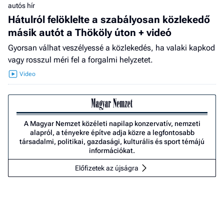
autós hír
Hátulról felöklelte a szabályosan közlekedő
másik autót a Thököly úton + videó
Gyorsan válhat veszélyessé a közlekedés, ha valaki kapkod
vagy rosszul méri fel a forgalmi helyzetet.
A Magyar Nemzet közéleti napilap konzervatív, nemzeti
alapról, a tényekre építve adja közre a legfontosabb
társadalmi, politikai, gazdasági, kulturális és sport témájú
információkat.
Előfizetek az újságra