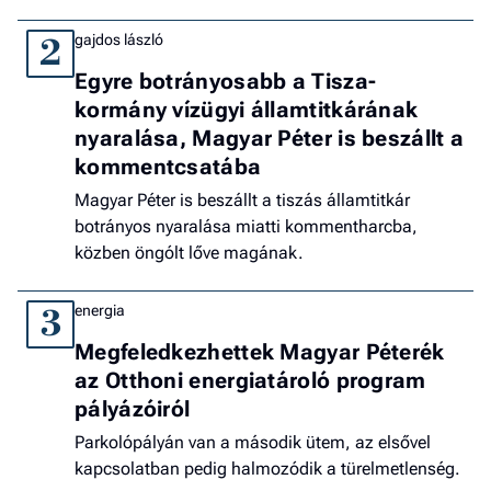
gajdos lászló
2
Egyre botrányosabb a Tisza-
kormány vízügyi államtitkárának
nyaralása, Magyar Péter is beszállt a
kommentcsatába
Magyar Péter is beszállt a tiszás államtitkár
botrányos nyaralása miatti kommentharcba,
közben öngólt lőve magának.
energia
3
Megfeledkezhettek Magyar Péterék
az Otthoni energiatároló program
pályázóiról
Parkolópályán van a második ütem, az elsővel
kapcsolatban pedig halmozódik a türelmetlenség.