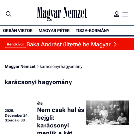
ORBÁN VIKTOR
MAGYAR PÉTER
TISZA-KORMÁNY
Baka Andrást ültetné be Magyar Péter a Sá
Rendkívüli
Magyar Nemzet
karácsonyi hagyomány
karácsonyi hagyomány
étel
Nem csak hal és
2025.
December 24.
bejgli:
Szerda 6:30
karácsonyi
menük a két