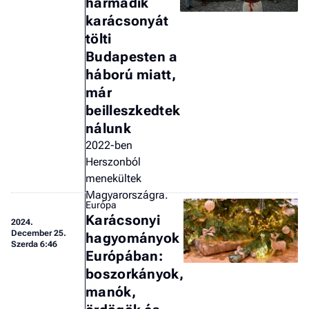
harmadik
a 
karácsonyát
tölti
Budapesten a
háború miatt,
már
beilleszkedtek
nálunk
2022-ben
Herszonból
menekültek
Magyarországra.
Európa
Karácsonyi
2024.
December 25.
hagyományok
Szerda 6:46
Európában:
boszorkányok,
manók,