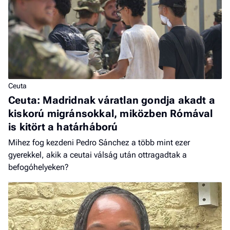
Ceuta
Ceuta: Madridnak váratlan gondja akadt a
kiskorú migránsokkal, miközben Rómával
is kitört a határháború
Mihez fog kezdeni Pedro Sánchez a több mint ezer
gyerekkel, akik a ceutai válság után ottragadtak a
befogóhelyeken?