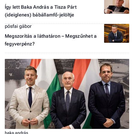
Így lett Baka András a Tisza Párt
(ideiglenes) bábállamfő-jelöltje
pósfai gábor
Megszorítás a láthatáron – Megszűnhet a
fegyverpénz?
baka andrás