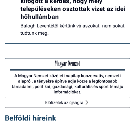
kifogott a kérdés, hogy mely
településeken osztottak vizet az idei
hőhullámban
Balogh Leventétől kértünk válaszokat, nem sokat
tudtunk meg.
A Magyar Nemzet közéleti napilap konzervatív, nemzeti
alapról, a tényekre építve adja közre a legfontosabb
társadalmi, politikai, gazdasági, kulturális és sport témájú
információkat.
Előfizetek az újságra
Belföldi híreink