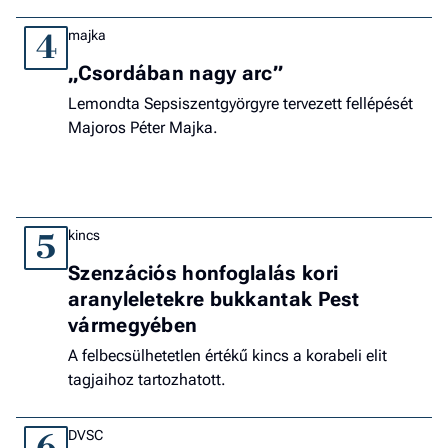
majka
4
„Csordában nagy arc”
Lemondta Sepsiszentgyörgyre tervezett fellépését
Majoros Péter Majka.
kincs
5
Szenzációs honfoglalás kori
aranyleletekre bukkantak Pest
vármegyében
A felbecsülhetetlen értékű kincs a korabeli elit
tagjaihoz tartozhatott.
DVSC