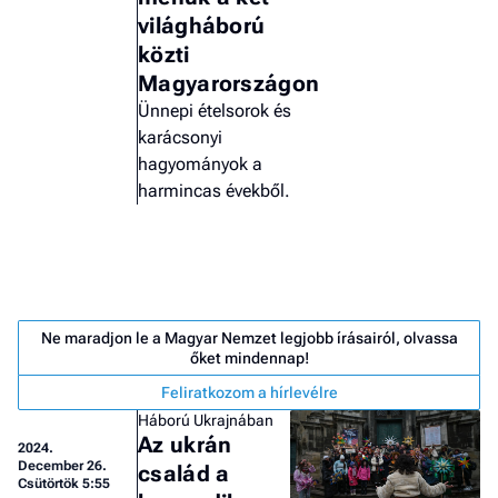
világháború
közti
Magyarországon
Ünnepi ételsorok és
karácsonyi
hagyományok a
harmincas évekből.
Ne maradjon le a Magyar Nemzet legjobb írásairól, olvassa
őket mindennap!
Feliratkozom a hírlevélre
Job
Háború Ukrajnában
- he
Az ukrán
2024.
vél
December 26.
család a
Csütörtök 5:55
F