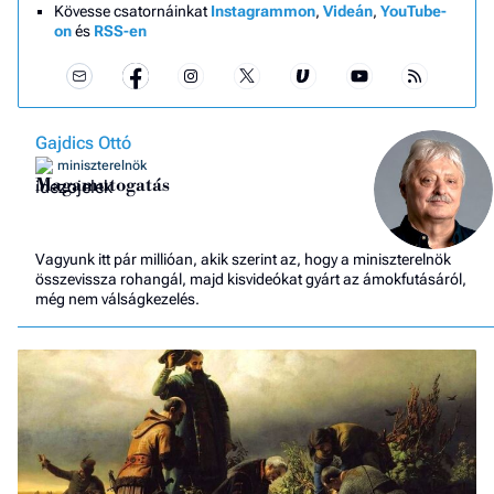
Kövesse csatornáinkat
Instagrammon
,
Videán
,
YouTube-
on
és
RSS-en
Gajdics Ottó
miniszterelnök
Magamutogatás
Vagyunk itt pár millióan, akik szerint az, hogy a miniszterelnök
összevissza rohangál, majd kisvideókat gyárt az ámokfutásáról,
még nem válságkezelés.