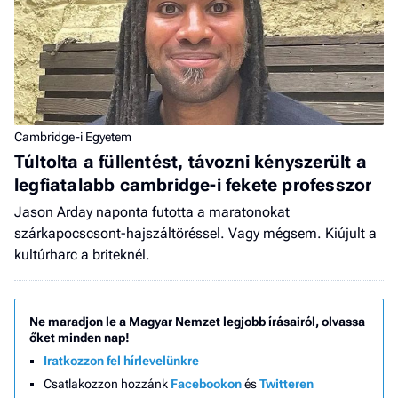
Cambridge-i Egyetem
Túltolta a füllentést, távozni kényszerült a
legfiatalabb cambridge-i fekete professzor
Jason Arday naponta futotta a maratonokat
szárkapocscsont-hajszáltöréssel. Vagy mégsem. Kiújult a
kultúrharc a briteknél.
Ne maradjon le a Magyar Nemzet legjobb írásairól, olvassa
őket minden nap!
Iratkozzon fel hírlevelünkre
Csatlakozzon hozzánk
Facebookon
és
Twitteren