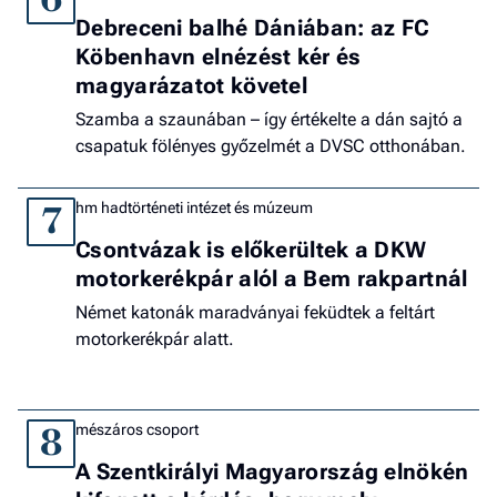
6
Debreceni balhé Dániában: az FC
Köbenhavn elnézést kér és
magyarázatot követel
Szamba a szaunában – így értékelte a dán sajtó a
csapatuk fölényes győzelmét a DVSC otthonában.
hm hadtörténeti intézet és múzeum
7
Csontvázak is előkerültek a DKW
motorkerékpár alól a Bem rakpartnál
Német katonák maradványai feküdtek a feltárt
motorkerékpár alatt.
mészáros csoport
8
A Szentkirályi Magyarország elnökén