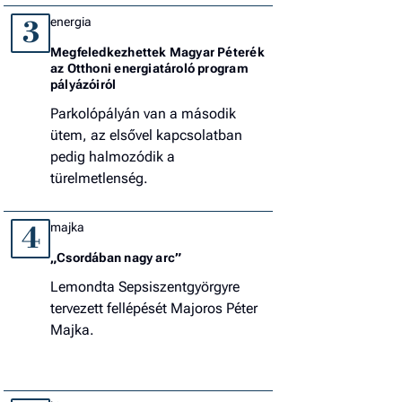
energia
3
Megfeledkezhettek Magyar Péterék
az Otthoni energiatároló program
pályázóiról
Parkolópályán van a második
ütem, az elsővel kapcsolatban
pedig halmozódik a
türelmetlenség.
majka
4
„Csordában nagy arc”
Lemondta Sepsiszentgyörgyre
tervezett fellépését Majoros Péter
Majka.