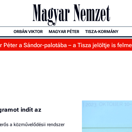
ORBÁN VIKTOR
MAGYAR PÉTER
TISZA-KORMÁNY
Péter a Sándor-palotába – a Tisza jelöltje is felme
ramot indít az
erős a közművelődésii rendszer