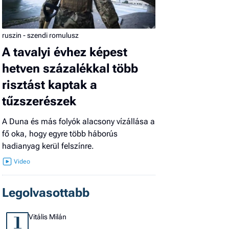
ruszin - szendi romulusz
A tavalyi évhez képest
hetven százalékkal több
risztást kaptak a
tűzszerészek
A Duna és más folyók alacsony vízállása a
fő oka, hogy egyre több háborús
hadianyag kerül felszínre.
Legolvasottabb
Vitális Milán
1