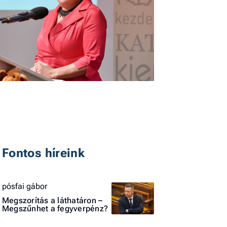
I
E
G
P
Fontos híreink
Jobba
- heti
pósfai gábor
vélem
Megszorítás a láthatáron –
Megszűnhet a fegyverpénz?
Fel
a hí