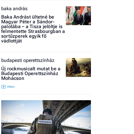
El
baka andrás
az
Baka Andrást ültetné be
új
Magyar Péter a Sándor-
palotába – a Tisza jelöltje is
felmentette Strasbourgban a
sortűzperek egyik fő
vádlottját
budapesti operettszínház
Új rockmusicalt mutat be a
Budapesti Operettszínház
Mohácson