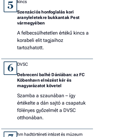
kincs
5
Szenzációs honfoglalás kori
aranyleletekre bukkantak Pest
vármegyében
A felbecsülhetetlen értékű kincs a
korabeli elit tagjaihoz
tartozhatott.
DVSC
6
Debreceni balhé Dániában: az FC
Köbenhavn elnézést kér és
magyarázatot követel
Szamba a szaunában – így
értékelte a dán sajtó a csapatuk
fölényes győzelmét a DVSC
otthonában.
hm hadtörténeti intézet és múzeum