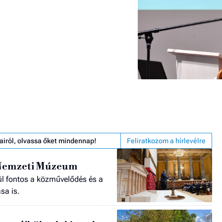
airól, olvassa őket mindennap!
Feliratkozom a hírlevélre
 Nemzeti Múzeum
ül fontos a közművelődés és a
sa is.