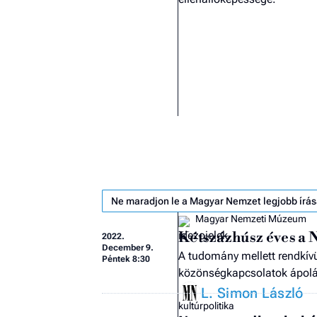
Ne maradjon le a Magyar Nemzet legjobb írás
Magyar Nemzeti Múzeum
Kétszázhúsz éves a
2022.
December 9.
A tudomány mellett rendkív
Péntek 8:30
közönségkapcsolatok ápolá
L. Simon László
kultúrpolitika