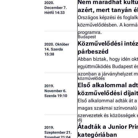
Nem maradhat kultúr
2020.
December 7.
azért, mert tanyán é
Hétfő 14:33
Országos képzési és foglalk
közművelődésben. A kormány
programra.
Budapest
Közművelődési inté
2020.
Október
14. Szerda
párbeszéd
15:38
Abban bíztak, hogy idén ok
együttműködés Budapest és 
azonban a járványhelyzet mi
közművelődés
Első alkalommal adt
2019.
November 6.
közművelődési díjai
Szerda 19:10
Első alkalommal adták át a 
magas szakmai színvonalú k
szervezetek és közösségek e
díj
Átadták a Junior Pr
2019.
Szeptember 21.
kategóriában
Szombat 21:04