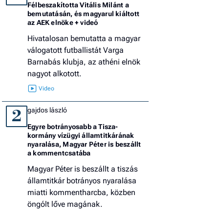
Félbeszakította Vitális Milánt a
bemutatásán, és magyarul kiáltott
az AEK elnöke + videó
Hivatalosan bemutatta a magyar
válogatott futballistát Varga
Barnabás klubja, az athéni elnök
nagyot alkotott.
gajdos lászló
2
Egyre botrányosabb a Tisza-
kormány vízügyi államtitkárának
nyaralása, Magyar Péter is beszállt
a kommentcsatába
Magyar Péter is beszállt a tiszás
államtitkár botrányos nyaralása
miatti kommentharcba, közben
öngólt lőve magának.