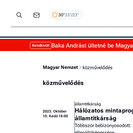
30°
33°/23°
Baka Andrást ültetné be Magyar 
Rendkívüli
Magyar Nemzet
közművelődés
közművelődés
államtitkárság
Hálózatos mintaprog
2023.
Október
10. Kedd 18:00
államtitkárság
Többször bebizonyosodott: 
ellenállóképessége.