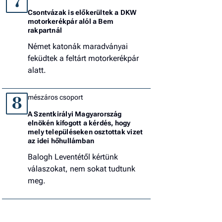
7
Csontvázak is előkerültek a DKW
motorkerékpár alól a Bem
rakpartnál
Német katonák maradványai
feküdtek a feltárt motorkerékpár
alatt.
mészáros csoport
8
A Szentkirályi Magyarország
elnökén kifogott a kérdés, hogy
mely településeken osztottak vizet
az idei hőhullámban
Balogh Leventétől kértünk
válaszokat, nem sokat tudtunk
meg.