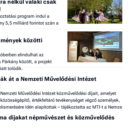
a nélkül valaki csak
l
oztatási program indul a
 5,5 milliárd forintot szán a
zmények közötti
tóberben elindulhat az
Párkány között, a projekt
att tolódik.
ák át a Nemzeti Művelődési Intézet
t
Nemzeti Művelődési Intézet közművelődési díjait, amelyet
özösségépítő, értékfeltáró tevékenységet végző személyek,
lismerésére idén alapítottak – tájékoztatta az MTI-t a Nemze
ima díjakat népművészet és közművelődés